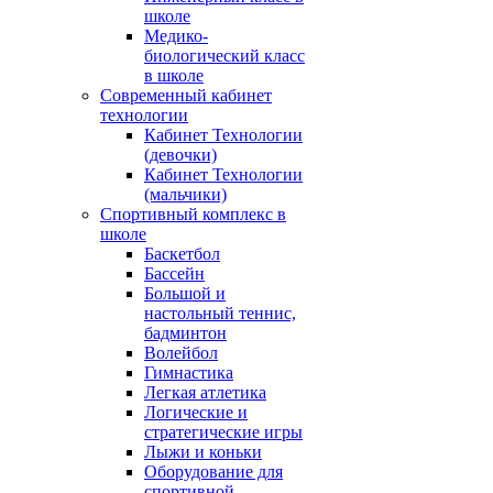
школе
Медико-
биологический класс
в школе
Современный кабинет
технологии
Кабинет Технологии
(девочки)
Кабинет Технологии
(мальчики)
Спортивный комплекс в
школе
Баскетбол
Бассейн
Большой и
настольный теннис,
бадминтон
Волейбол
Гимнастика
Легкая атлетика
Логические и
стратегические игры
Лыжи и коньки
Оборудование для
спортивной