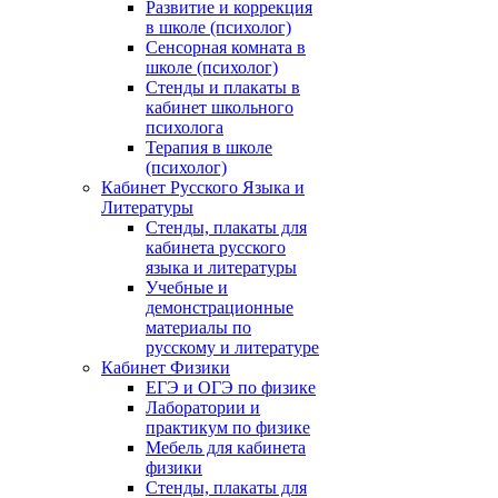
Развитие и коррекция
в школе (психолог)
Сенсорная комната в
школе (психолог)
Стенды и плакаты в
кабинет школьного
психолога
Терапия в школе
(психолог)
Кабинет Русского Языка и
Литературы
Стенды, плакаты для
кабинета русского
языка и литературы
Учебные и
демонстрационные
материалы по
русскому и литературе
Кабинет Физики
ЕГЭ и ОГЭ по физике
Лаборатории и
практикум по физике
Мебель для кабинета
физики
Стенды, плакаты для