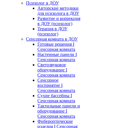
Психолог в ДОУ
Авторские методики
для психолога в ДОУ
Развитие и коррекция
в ДОУ (психолог)
Терапия в ДОУ
(психолог)
Сенсорная комната в ДОУ
Готовые решения I
Сенсорная комната
Настенные панели I
Сенсорная комната
Светозвуковое
оборудование I
Сенсорная комната
Сенсорное
восприятие I
Сенсорная комната
Сухие бассейны I
Сенсорная комната
Тактильные панели и
оборудование I
Сенсорная комната
Фибероптические
изделия I Сенсорная