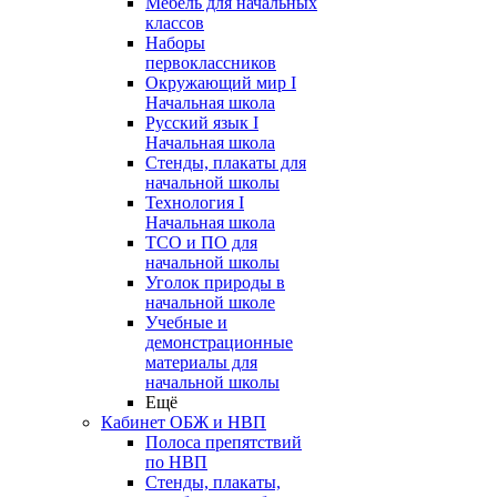
Мебель для начальных
классов
Наборы
первоклассников
Окружающий мир I
Начальная школа
Русский язык I
Начальная школа
Стенды, плакаты для
начальной школы
Технология I
Начальная школа
ТСО и ПО для
начальной школы
Уголок природы в
начальной школе
Учебные и
демонстрационные
материалы для
начальной школы
Ещё
Кабинет ОБЖ и НВП
Полоса препятствий
по НВП
Стенды, плакаты,