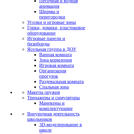
Песочная и водная
анимация
Ширмы и
перегородки
Уголки и игровые зоны
Горки, домики, пластиковое
оборудование
Игровые панели и
бизиборды
Ясельная группа в ДОУ
Ванная комната
Зона кормления
Игровая комната
Организация
прогулок
Раздевальная комната
Спальная зона
Макеты оружия
Тренажеры и симуляторы
Манекены и
комплектующие
Внеурочная деятельность
школьников
3D-моделирование в
школе