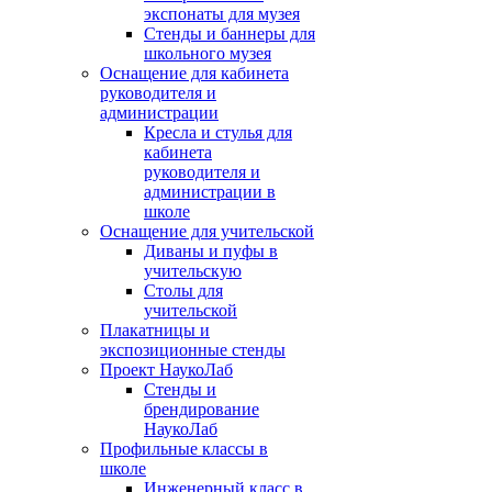
экспонаты для музея
Стенды и баннеры для
школьного музея
Оснащение для кабинета
руководителя и
администрации
Кресла и стулья для
кабинета
руководителя и
администрации в
школе
Оснащение для учительской
Диваны и пуфы в
учительскую
Столы для
учительской
Плакатницы и
экспозиционные стенды
Проект НаукоЛаб
Стенды и
брендирование
НаукоЛаб
Профильные классы в
школе
Инженерный класс в