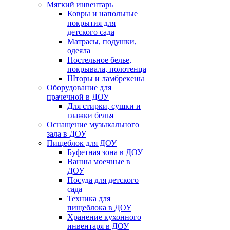
Мягкий инвентарь
Ковры и напольные
покрытия для
детского сада
Матрасы, подушки,
одеяла
Постельное белье,
покрывала, полотенца
Шторы и ламбрекены
Оборудование для
прачечной в ДОУ
Для стирки, сушки и
глажки белья
Оснащение музыкального
зала в ДОУ
Пищеблок для ДОУ
Буфетная зона в ДОУ
Ванны моечные в
ДОУ
Посуда для детского
сада
Техника для
пищеблока в ДОУ
Хранение кухонного
инвентаря в ДОУ