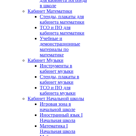
для кабинета логопеда
в школе
Кабинет Математики
Стенды, плакаты для
кабинета математики
ТСО и ПО для
кабинета математики
Учебные и
демонстрационные
материалы по
математике
Кабинет Музыки
Инструменты в
кабинет музыки
Стенды, плакаты в
кабинет музыки
ТСО и ПО для
кабинета музыки
Кабинет Начальной школы
Игровая зона в
начальной школе
Иностранный язык I
Начальная школа
Математика I
Начальная школа