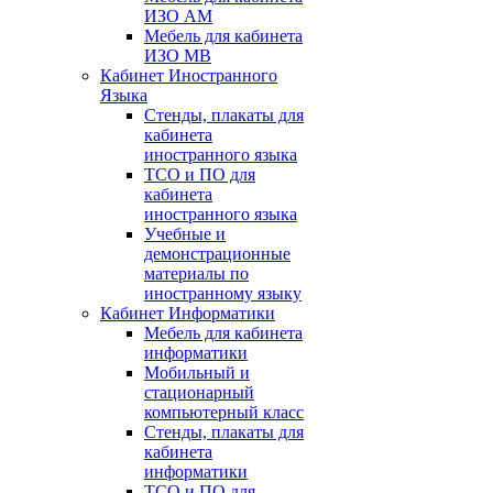
ИЗО АМ
Мебель для кабинета
ИЗО МВ
Кабинет Иностранного
Языка
Стенды, плакаты для
кабинета
иностранного языка
ТСО и ПО для
кабинета
иностранного языка
Учебные и
демонстрационные
материалы по
иностранному языку
Кабинет Информатики
Мебель для кабинета
информатики
Мобильный и
стационарный
компьютерный класс
Стенды, плакаты для
кабинета
информатики
ТСО и ПО для