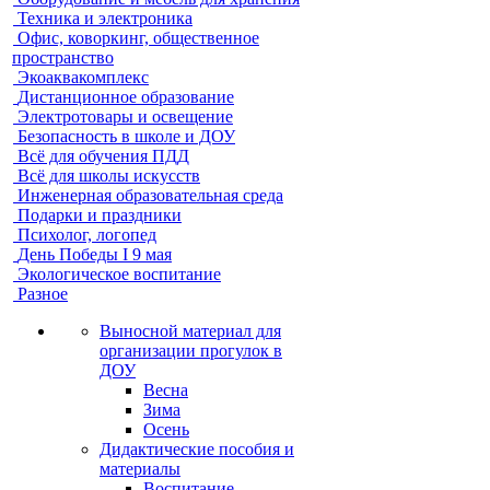
Техника и электроника
Офис, коворкинг, общественное
пространство
Экоаквакомплекс
Дистанционное образование
Электротовары и освещение
Безопасность в школе и ДОУ
Всё для обучения ПДД
Всё для школы искусств
Инженерная образовательная среда
Подарки и праздники
Психолог, логопед
День Победы I 9 мая
Экологическое воспитание
Разное
Выносной материал для
организации прогулок в
ДОУ
Весна
Зима
Осень
Дидактические пособия и
материалы
Воспитание