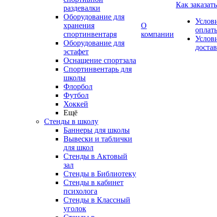
Как заказать
раздевалки
Оборудование для
Услов
хранения
О
оплат
спортинвентаря
компании
Услов
Оборудование для
доста
эстафет
Оснащение спортзала
Спортинвентарь для
школы
Флорбол
Футбол
Хоккей
Ещё
Стенды в школу
Баннеры для школы
Вывески и таблички
для школ
Стенды в Актовый
зал
Стенды в Библиотеку
Стенды в кабинет
психолога
Стенды в Классный
уголок