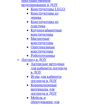
пространственное
моделирование в ДОУ
Конструкторы LEGO
Конструкторы из
дерева
Конструкторы из
пластика
Крупногабаритные
конструкторы
Магнитные
конструкторы
Оригинальные
конструкторы
Робототехника
Логопед в ДОУ
Авторские методики
для кабинета логопеда
в ДОУ
Игры для кабинета
логопеда в ДОУ
Коррекционные
материалы для
логопеда в ДОУ
Мебель и
оборудование для