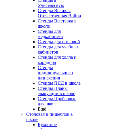
Стенды в
Учительскую
Стенды Великая
Отечественная Война
Стенды Выставка в
школе
Стенды для
медкабинета
Стенды для столовой
Стенды для учебных
кабинетов
Стенды для холла и
коридора
Стенды
индивидуального
назначения
Стенды ПДД в школе
Стенды Планы
эвакуации в школе
Стенды Пробковые
для школ
Ещё
Столовая и пищеблок в
школе
Кухонное