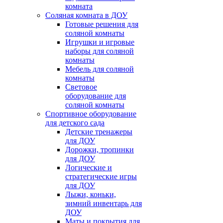
комната
Соляная комната в ДОУ
Готовые решения для
соляной комнаты
Игрушки и игровые
наборы для соляной
комнаты
Мебель для соляной
комнаты
Световое
оборудование для
соляной комнаты
Спортивное оборудование
для детского сада
Детские тренажеры
для ДОУ
Дорожки, тропинки
для ДОУ
Логические и
стратегические игры
для ДОУ
Лыжи, коньки,
зимний инвентарь для
ДОУ
Маты и покрытия для