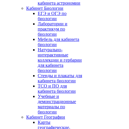
кабинета астрономии
Кабинет Биологии
ЕГЭ и ОГЭ по
биологии
Лаборатории и
практикум по
биологии
Мебель для кабинета
биологии
Натурально-
интерактивные
коллекции и гербарии
для кабинета
биологии
Стенды и плакаты для
кабинета биологии
ТСО и ПО для
кабинета биологии
Учебные и
демонстрационные
материалы по
биологии
Кабинет Географии
Карты
географические,