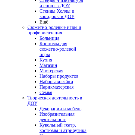
Стенды Физкультура
и спорт в ДОУ
Стенды Холлы и
коридоры в ДОУ
Ещё
Сюжетно-ролевые игры и
профориентация
Больница
Костюмы для
сюжетно-ролевой
игры
Кухня
Магазин
Мастерская
Наборы продуктов
Наборы хозяйки
Парикмахерская
Семья
Творческая деятельность в
ДОУ
Декорации и мебель
Изобразительная
деятельность
Кукольный театр,
костюмы и атрибутика