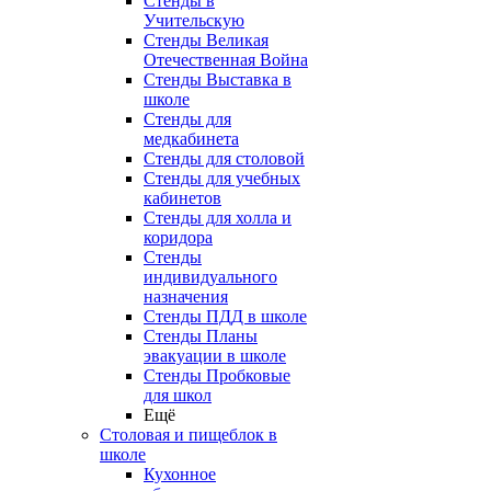
Стенды в
Учительскую
Стенды Великая
Отечественная Война
Стенды Выставка в
школе
Стенды для
медкабинета
Стенды для столовой
Стенды для учебных
кабинетов
Стенды для холла и
коридора
Стенды
индивидуального
назначения
Стенды ПДД в школе
Стенды Планы
эвакуации в школе
Стенды Пробковые
для школ
Ещё
Столовая и пищеблок в
школе
Кухонное