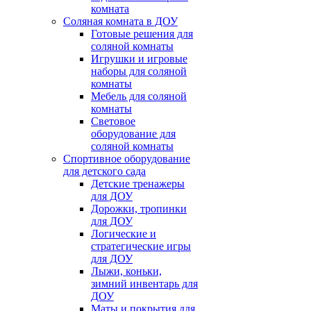
комната
Соляная комната в ДОУ
Готовые решения для
соляной комнаты
Игрушки и игровые
наборы для соляной
комнаты
Мебель для соляной
комнаты
Световое
оборудование для
соляной комнаты
Спортивное оборудование
для детского сада
Детские тренажеры
для ДОУ
Дорожки, тропинки
для ДОУ
Логические и
стратегические игры
для ДОУ
Лыжи, коньки,
зимний инвентарь для
ДОУ
Маты и покрытия для