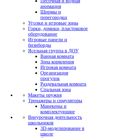
Песочная и водная
анимация
Ширмы и
перегородки
Уголки и игровые зоны
Горки, домики, пластиковое
оборудование
Игровые панели и
бизиборды
Ясельная группа в ДОУ
Ванная комната
Зона кормления
Игровая комната
Организация
прогулок
Раздевальная комната
Спальная зона
Макеты оружия
Тренажеры и симуляторы
Манекены и
комплектующие
Внеурочная деятельность
школьников
3D-моделирование в
школе