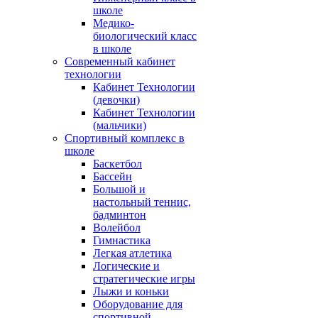
школе
Медико-
биологический класс
в школе
Современный кабинет
технологии
Кабинет Технологии
(девочки)
Кабинет Технологии
(мальчики)
Спортивный комплекс в
школе
Баскетбол
Бассейн
Большой и
настольный теннис,
бадминтон
Волейбол
Гимнастика
Легкая атлетика
Логические и
стратегические игры
Лыжи и коньки
Оборудование для
спортивной