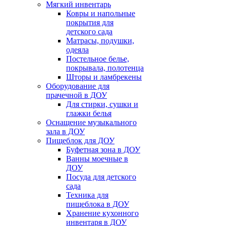
Мягкий инвентарь
Ковры и напольные
покрытия для
детского сада
Матрасы, подушки,
одеяла
Постельное белье,
покрывала, полотенца
Шторы и ламбрекены
Оборудование для
прачечной в ДОУ
Для стирки, сушки и
глажки белья
Оснащение музыкального
зала в ДОУ
Пищеблок для ДОУ
Буфетная зона в ДОУ
Ванны моечные в
ДОУ
Посуда для детского
сада
Техника для
пищеблока в ДОУ
Хранение кухонного
инвентаря в ДОУ