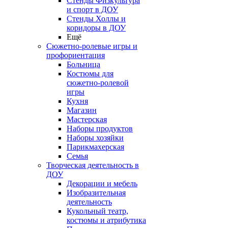
Стенды Физкультура
и спорт в ДОУ
Стенды Холлы и
коридоры в ДОУ
Ещё
Сюжетно-ролевые игры и
профориентация
Больница
Костюмы для
сюжетно-ролевой
игры
Кухня
Магазин
Мастерская
Наборы продуктов
Наборы хозяйки
Парикмахерская
Семья
Творческая деятельность в
ДОУ
Декорации и мебель
Изобразительная
деятельность
Кукольный театр,
костюмы и атрибутика