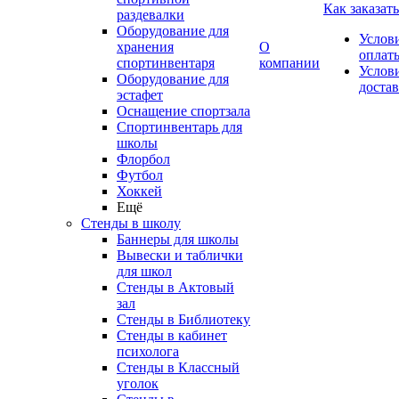
Как заказать
раздевалки
Оборудование для
Услов
хранения
О
оплат
спортинвентаря
компании
Услов
Оборудование для
доста
эстафет
Оснащение спортзала
Спортинвентарь для
школы
Флорбол
Футбол
Хоккей
Ещё
Стенды в школу
Баннеры для школы
Вывески и таблички
для школ
Стенды в Актовый
зал
Стенды в Библиотеку
Стенды в кабинет
психолога
Стенды в Классный
уголок