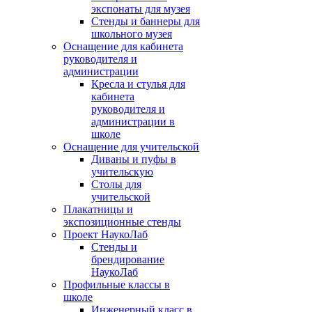
экспонаты для музея
Стенды и баннеры для
школьного музея
Оснащение для кабинета
руководителя и
администрации
Кресла и стулья для
кабинета
руководителя и
администрации в
школе
Оснащение для учительской
Диваны и пуфы в
учительскую
Столы для
учительской
Плакатницы и
экспозиционные стенды
Проект НаукоЛаб
Стенды и
брендирование
НаукоЛаб
Профильные классы в
школе
Инженерный класс в