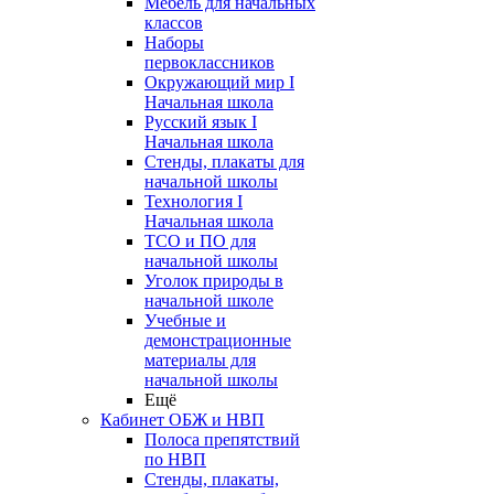
Мебель для начальных
классов
Наборы
первоклассников
Окружающий мир I
Начальная школа
Русский язык I
Начальная школа
Стенды, плакаты для
начальной школы
Технология I
Начальная школа
ТСО и ПО для
начальной школы
Уголок природы в
начальной школе
Учебные и
демонстрационные
материалы для
начальной школы
Ещё
Кабинет ОБЖ и НВП
Полоса препятствий
по НВП
Стенды, плакаты,