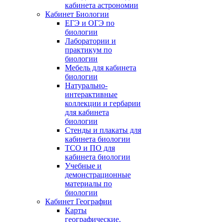
кабинета астрономии
Кабинет Биологии
ЕГЭ и ОГЭ по
биологии
Лаборатории и
практикум по
биологии
Мебель для кабинета
биологии
Натурально-
интерактивные
коллекции и гербарии
для кабинета
биологии
Стенды и плакаты для
кабинета биологии
ТСО и ПО для
кабинета биологии
Учебные и
демонстрационные
материалы по
биологии
Кабинет Географии
Карты
географические,