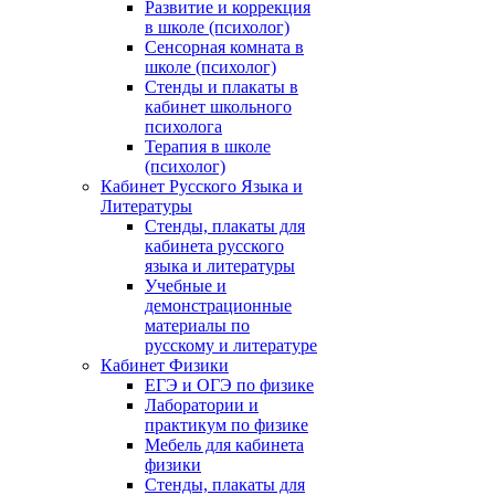
Развитие и коррекция
в школе (психолог)
Сенсорная комната в
школе (психолог)
Стенды и плакаты в
кабинет школьного
психолога
Терапия в школе
(психолог)
Кабинет Русского Языка и
Литературы
Стенды, плакаты для
кабинета русского
языка и литературы
Учебные и
демонстрационные
материалы по
русскому и литературе
Кабинет Физики
ЕГЭ и ОГЭ по физике
Лаборатории и
практикум по физике
Мебель для кабинета
физики
Стенды, плакаты для