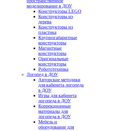
пространственное
моделирование в ДОУ
Конструкторы LEGO
Конструкторы из
дерева
Конструкторы из
пластика
Крупногабаритные
конструкторы
Магнитные
конструкторы
Оригинальные
конструкторы
Робототехника
Логопед в ДОУ
Авторские методики
для кабинета логопеда
в ДОУ
Игры для кабинета
логопеда в ДОУ
Коррекционные
материалы для
логопеда в ДОУ
Мебель и
оборудование для