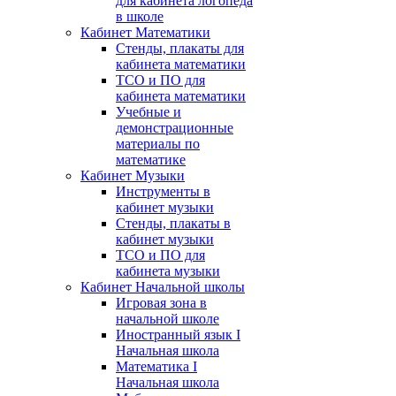
для кабинета логопеда
в школе
Кабинет Математики
Стенды, плакаты для
кабинета математики
ТСО и ПО для
кабинета математики
Учебные и
демонстрационные
материалы по
математике
Кабинет Музыки
Инструменты в
кабинет музыки
Стенды, плакаты в
кабинет музыки
ТСО и ПО для
кабинета музыки
Кабинет Начальной школы
Игровая зона в
начальной школе
Иностранный язык I
Начальная школа
Математика I
Начальная школа