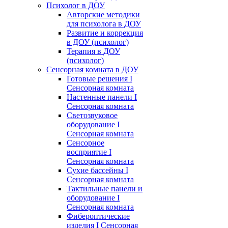
Психолог в ДОУ
Авторские методики
для психолога в ДОУ
Развитие и коррекция
в ДОУ (психолог)
Терапия в ДОУ
(психолог)
Сенсорная комната в ДОУ
Готовые решения I
Сенсорная комната
Настенные панели I
Сенсорная комната
Светозвуковое
оборудование I
Сенсорная комната
Сенсорное
восприятие I
Сенсорная комната
Сухие бассейны I
Сенсорная комната
Тактильные панели и
оборудование I
Сенсорная комната
Фибероптические
изделия I Сенсорная