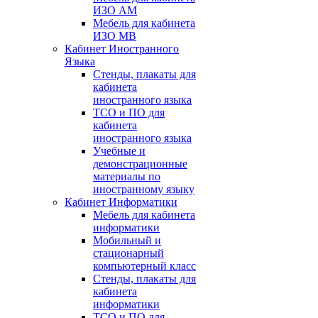
ИЗО АМ
Мебель для кабинета
ИЗО МВ
Кабинет Иностранного
Языка
Стенды, плакаты для
кабинета
иностранного языка
ТСО и ПО для
кабинета
иностранного языка
Учебные и
демонстрационные
материалы по
иностранному языку
Кабинет Информатики
Мебель для кабинета
информатики
Мобильный и
стационарный
компьютерный класс
Стенды, плакаты для
кабинета
информатики
ТСО и ПО для