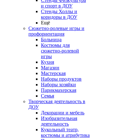
Стенды Физкультура
и спорт в ДОУ
Стенды Холлы и
коридоры в ДОУ
Ещё
Сюжетно-ролевые игры и
профориентация
Больница
Костюмы для
сюжетно-ролевой
игры
Кухня
Магазин
Мастерская
Наборы продуктов
Наборы хозяйки
Парикмахерская
Семья
Творческая деятельность в
ДОУ
Декорации и мебель
Изобразительная
деятельность
Кукольный театр,
костюмы и атрибутика