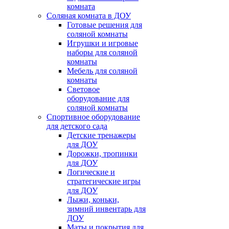
комната
Соляная комната в ДОУ
Готовые решения для
соляной комнаты
Игрушки и игровые
наборы для соляной
комнаты
Мебель для соляной
комнаты
Световое
оборудование для
соляной комнаты
Спортивное оборудование
для детского сада
Детские тренажеры
для ДОУ
Дорожки, тропинки
для ДОУ
Логические и
стратегические игры
для ДОУ
Лыжи, коньки,
зимний инвентарь для
ДОУ
Маты и покрытия для