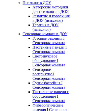
Психолог в ДОУ
Авторские методики
для психолога в ДОУ
Развитие и коррекция
в ДОУ (психолог)
Терапия в ДОУ
(психолог)
Сенсорная комната в ДОУ
Готовые решения I
Сенсорная комната
Настенные панели I
Сенсорная комната
Светозвуковое
оборудование I
Сенсорная комната
Сенсорное
восприятие I
Сенсорная комната
Сухие бассейны I
Сенсорная комната
Тактильные панели и
оборудование I
Сенсорная комната
Фибероптические
изделия I Сенсорная