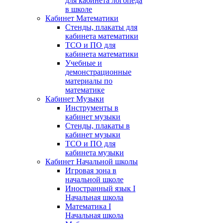
для кабинета логопеда
в школе
Кабинет Математики
Стенды, плакаты для
кабинета математики
ТСО и ПО для
кабинета математики
Учебные и
демонстрационные
материалы по
математике
Кабинет Музыки
Инструменты в
кабинет музыки
Стенды, плакаты в
кабинет музыки
ТСО и ПО для
кабинета музыки
Кабинет Начальной школы
Игровая зона в
начальной школе
Иностранный язык I
Начальная школа
Математика I
Начальная школа