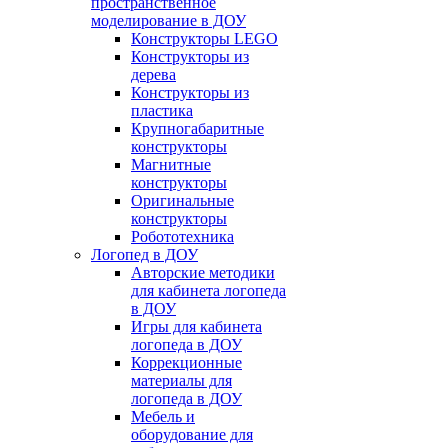
пространственное
моделирование в ДОУ
Конструкторы LEGO
Конструкторы из
дерева
Конструкторы из
пластика
Крупногабаритные
конструкторы
Магнитные
конструкторы
Оригинальные
конструкторы
Робототехника
Логопед в ДОУ
Авторские методики
для кабинета логопеда
в ДОУ
Игры для кабинета
логопеда в ДОУ
Коррекционные
материалы для
логопеда в ДОУ
Мебель и
оборудование для