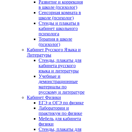
Развитие и коррекция
в школе (психолог)
Сенсорная комната в
школе (психолог)
Стенды и плакаты в
кабинет школьного
психолога
Терапия в школе
(психолог)
Кабинет Русского Языка и
Литературы
Стенды, плакаты для
кабинета русского
языка и литературы
Учебные и
демонстрационные
материалы по
русскому и литературе
Кабинет Физики
ЕГЭ и ОГЭ по физике
Лаборатории и
практикум по физике
Мебель для кабинета
физики
Стенды, плакаты для