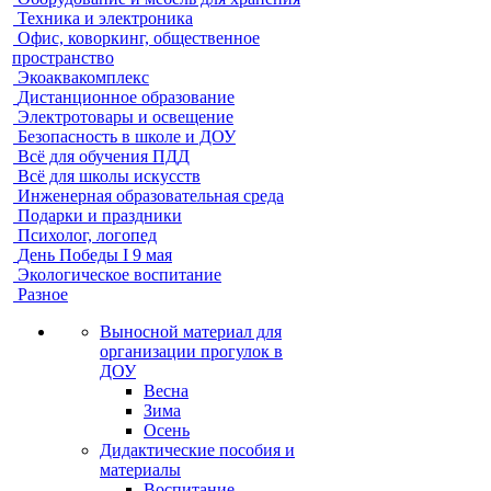
Техника и электроника
Офис, коворкинг, общественное
пространство
Экоаквакомплекс
Дистанционное образование
Электротовары и освещение
Безопасность в школе и ДОУ
Всё для обучения ПДД
Всё для школы искусств
Инженерная образовательная среда
Подарки и праздники
Психолог, логопед
День Победы I 9 мая
Экологическое воспитание
Разное
Выносной материал для
организации прогулок в
ДОУ
Весна
Зима
Осень
Дидактические пособия и
материалы
Воспитание