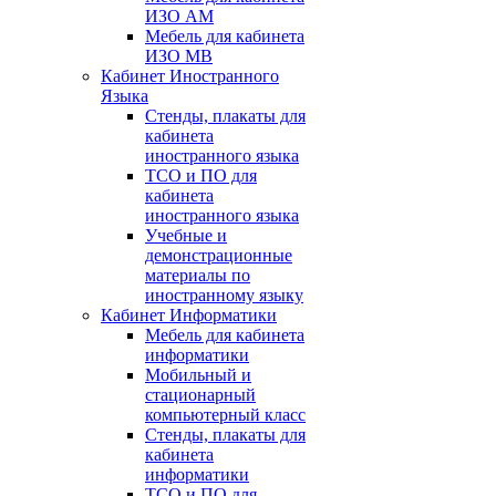
ИЗО АМ
Мебель для кабинета
ИЗО МВ
Кабинет Иностранного
Языка
Стенды, плакаты для
кабинета
иностранного языка
ТСО и ПО для
кабинета
иностранного языка
Учебные и
демонстрационные
материалы по
иностранному языку
Кабинет Информатики
Мебель для кабинета
информатики
Мобильный и
стационарный
компьютерный класс
Стенды, плакаты для
кабинета
информатики
ТСО и ПО для