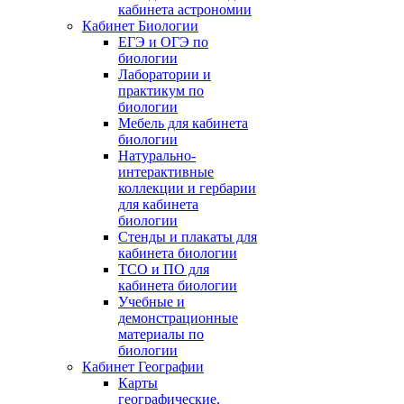
кабинета астрономии
Кабинет Биологии
ЕГЭ и ОГЭ по
биологии
Лаборатории и
практикум по
биологии
Мебель для кабинета
биологии
Натурально-
интерактивные
коллекции и гербарии
для кабинета
биологии
Стенды и плакаты для
кабинета биологии
ТСО и ПО для
кабинета биологии
Учебные и
демонстрационные
материалы по
биологии
Кабинет Географии
Карты
географические,