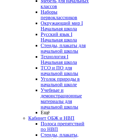
Мебель для начальных
классов
Наборы
первоклассников
Окружающий мир I
Начальная школа
Русский язык I
Начальная школа
Стенды, плакаты для
начальной школы
Технология I
Начальная школа
ТСО и ПО для
начальной школы
Уголок природы в
начальной школе
Учебные и
демонстрационные
материалы для
начальной школы
Ещё
Кабинет ОБЖ и НВП
Полоса препятствий
по НВП
Стенды, плакаты,