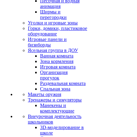
Песочная и водная
анимация
Ширмы и
перегородки
Уголки и игровые зоны
Горки, домики, пластиковое
оборудование
Игровые панели и
бизиборды
Ясельная группа в ДОУ
Ванная комната
Зона кормления
Игровая комната
Организация
прогулок
Раздевальная комната
Спальная зона
Макеты оружия
Тренажеры и симуляторы
Манекены и
комплектующие
Внеурочная деятельность
школьников
3D-моделирование в
школе