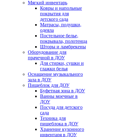
Мягкий инвентарь
Ковры и напольные
покрытия для
детского сада
Матрасы, подушки,
одеяла
Постельное белье,
покрывала, полотенца
Шторы и ламбрекены
Оборудование для
прачечной в ДОУ
Для стирки, сушки и
глажки белья
Оснащение музыкального
зала в ДОУ
Пищеблок для ДОУ
Буфетная зона в ДОУ
Ванны моечные в
ДОУ
Посуда для детского
сада
Техника для
пищеблока в ДОУ
Хранение кухонного
инвентаря в ДОУ