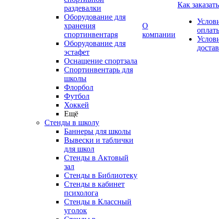
Как заказать
раздевалки
Оборудование для
Услов
хранения
О
оплат
спортинвентаря
компании
Услов
Оборудование для
доста
эстафет
Оснащение спортзала
Спортинвентарь для
школы
Флорбол
Футбол
Хоккей
Ещё
Стенды в школу
Баннеры для школы
Вывески и таблички
для школ
Стенды в Актовый
зал
Стенды в Библиотеку
Стенды в кабинет
психолога
Стенды в Классный
уголок