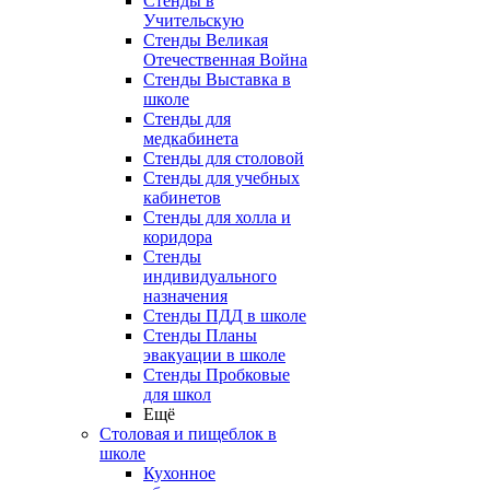
Стенды в
Учительскую
Стенды Великая
Отечественная Война
Стенды Выставка в
школе
Стенды для
медкабинета
Стенды для столовой
Стенды для учебных
кабинетов
Стенды для холла и
коридора
Стенды
индивидуального
назначения
Стенды ПДД в школе
Стенды Планы
эвакуации в школе
Стенды Пробковые
для школ
Ещё
Столовая и пищеблок в
школе
Кухонное