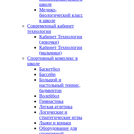
школе
Медико-
биологический класс
в школе
Современный кабинет
технологии
Кабинет Технологии
(девочки)
Кабинет Технологии
(мальчики)
Спортивный комплекс в
школе
Баскетбол
Бассейн
Большой и
настольный теннис,
бадминтон
Волейбол
Гимнастика
Легкая атлетика
Логические и
стратегические игры
Лыжи и коньки
Оборудование для
спортивной