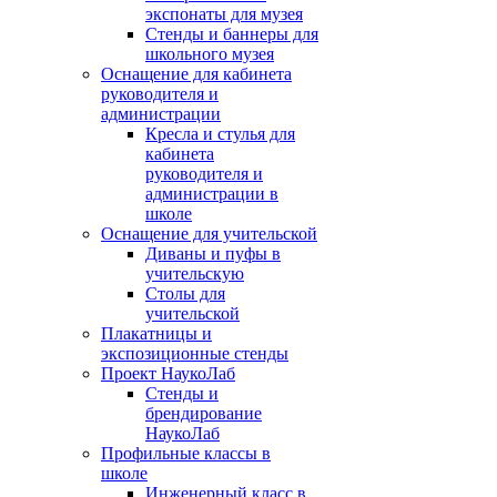
экспонаты для музея
Стенды и баннеры для
школьного музея
Оснащение для кабинета
руководителя и
администрации
Кресла и стулья для
кабинета
руководителя и
администрации в
школе
Оснащение для учительской
Диваны и пуфы в
учительскую
Столы для
учительской
Плакатницы и
экспозиционные стенды
Проект НаукоЛаб
Стенды и
брендирование
НаукоЛаб
Профильные классы в
школе
Инженерный класс в