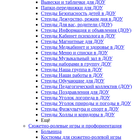
Вывески и таблички для ДОУ
Папки-передвижки для ДОУ
Стенды Безопасность детей в ДОУ
Стенды Дежурство, режим дня в ДОУ
Стенды Для вас, родители (ДОУ)
Стенды Информация и объявления (ДОУ)
Стенды Кабинет психолога в ДОУ
Стенды Магнитные для ДОУ
Стенды Медкабинет и здоровье в ДОУ
Стенды Меню и списки в ДОУ
Стенды Музыкальный зал в ДОУ
Стенды наборами в группу ДОУ
Стенды Наша группа в ДОУ
Стенды Наши работы в ДОУ
Стенды Обучающие для ДОУ
Стенды Педагогический коллектив (ДОУ)
Стенды Поздравления для ДОУ
Стенды Уголок логопеда в ДОУ
Стенды Уголок природы и погоды в ДОУ
Стенды Физкультура и спорт в ДОУ
Стенды Холлы и коридоры в ДОУ
Ещё
Сюжетно-ролевые игры и профориентация
Больница
Костюмы для сюжетно-ролевой игры