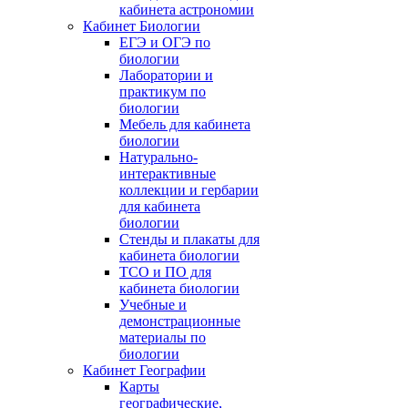
кабинета астрономии
Кабинет Биологии
ЕГЭ и ОГЭ по
биологии
Лаборатории и
практикум по
биологии
Мебель для кабинета
биологии
Натурально-
интерактивные
коллекции и гербарии
для кабинета
биологии
Стенды и плакаты для
кабинета биологии
ТСО и ПО для
кабинета биологии
Учебные и
демонстрационные
материалы по
биологии
Кабинет Географии
Карты
географические,