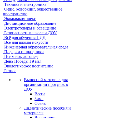
Техника и электроника
Офис, коворкинг, общественное
пространство
Экоаквакомплекс
Дистанционное образование
Электротовары и освещение
Безопасность в школе и ДОУ
Всё для обучения ПДД
Всё для школы искусств
Инженерная образовательная среда
Подарки и праздники
Психолог, логопед
День Победы I 9 мая
Экологическое воспитание
Разное
Выносной материал для
организации прогулок в
ДОУ
Весна
Зима
Осень
Дидактические пособия и
материалы
Воспитание