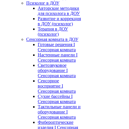
Психолог в ДОУ
Авторские методики
для психолога в ДОУ
Развитие и коррекция
в ДОУ (психолог)
Терапия в ДОУ
(психолог)
Сенсорная комната в ДОУ
Готовые решения I
Сенсорная комната
Настенные панели I
Сенсорная комната
Светозвуковое
оборудование I
Сенсорная комната
Сенсорное
восприятие I
Сенсорная комната
Сухие бассейны I
Сенсорная комната
Тактильные панели и
оборудование I
Сенсорная комната
Фибероптические
изделия I Сенсорная