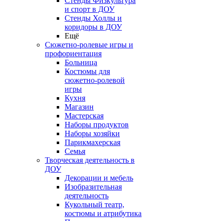
Стенды Физкультура
и спорт в ДОУ
Стенды Холлы и
коридоры в ДОУ
Ещё
Сюжетно-ролевые игры и
профориентация
Больница
Костюмы для
сюжетно-ролевой
игры
Кухня
Магазин
Мастерская
Наборы продуктов
Наборы хозяйки
Парикмахерская
Семья
Творческая деятельность в
ДОУ
Декорации и мебель
Изобразительная
деятельность
Кукольный театр,
костюмы и атрибутика