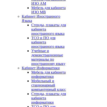
ИЗО АМ
Мебель для кабинета
ИЗО МВ
Кабинет Иностранного
Языка
Стенды, плакаты для
кабинета
иностранного языка
ТСО и ПО для
кабинета
иностранного языка
Учебные и
демонстрационные
материалы по
иностранному языку
Кабинет Информатики
Мебель для кабинета
информатики
Мобильный и
стационарный
компьютерный класс
Стенды, плакаты для
кабинета
информатики
ТСО и ПО для