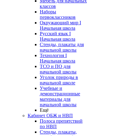
Мебель для начальных
классов
Наборы
первоклассников
Окружающий мир I
Начальная школа
Русский язык I
Начальная школа
Стенды, плакаты для
начальной школы
Технология I
Начальная школа
ТСО и ПО для
начальной школы
Уголок природы в
начальной школе
Учебные и
демонстрационные
материалы для
начальной школы
Ещё
Кабинет ОБЖ и НВП
Полоса препятствий
по НВП
Стенды, плакаты,