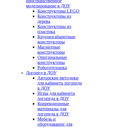
пространственное
моделирование в ДОУ
Конструкторы LEGO
Конструкторы из
дерева
Конструкторы из
пластика
Крупногабаритные
конструкторы
Магнитные
конструкторы
Оригинальные
конструкторы
Робототехника
Логопед в ДОУ
Авторские методики
для кабинета логопеда
в ДОУ
Игры для кабинета
логопеда в ДОУ
Коррекционные
материалы для
логопеда в ДОУ
Мебель и
оборудование для