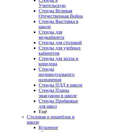
Стенды в
Учительскую
Стенды Великая
Отечественная Война
Стенды Выставка в
школе
Стенды для
медкабинета
Стенды для столовой
Стенды для учебных
кабинетов
Стенды для холла и
коридора
Стенды
индивидуального
назначения
Стенды ПДД в школе
Стенды Планы
эвакуации в школе
Стенды Пробковые
для школ
Ещё
Столовая и пищеблок в
школе
Кухонное