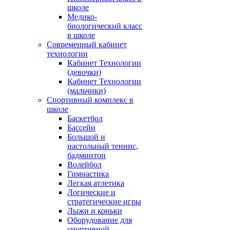
школе
Медико-
биологический класс
в школе
Современный кабинет
технологии
Кабинет Технологии
(девочки)
Кабинет Технологии
(мальчики)
Спортивный комплекс в
школе
Баскетбол
Бассейн
Большой и
настольный теннис,
бадминтон
Волейбол
Гимнастика
Легкая атлетика
Логические и
стратегические игры
Лыжи и коньки
Оборудование для
спортивной