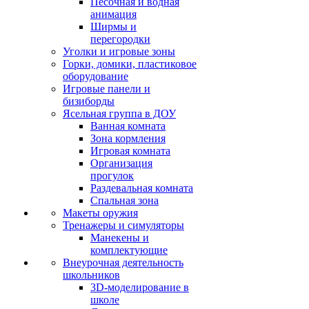
Песочная и водная
анимация
Ширмы и
перегородки
Уголки и игровые зоны
Горки, домики, пластиковое
оборудование
Игровые панели и
бизиборды
Ясельная группа в ДОУ
Ванная комната
Зона кормления
Игровая комната
Организация
прогулок
Раздевальная комната
Спальная зона
Макеты оружия
Тренажеры и симуляторы
Манекены и
комплектующие
Внеурочная деятельность
школьников
3D-моделирование в
школе