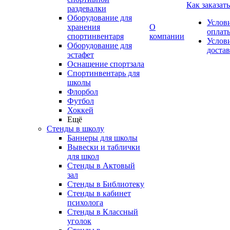
Как заказать
раздевалки
Оборудование для
Услов
хранения
О
оплат
спортинвентаря
компании
Услов
Оборудование для
доста
эстафет
Оснащение спортзала
Спортинвентарь для
школы
Флорбол
Футбол
Хоккей
Ещё
Стенды в школу
Баннеры для школы
Вывески и таблички
для школ
Стенды в Актовый
зал
Стенды в Библиотеку
Стенды в кабинет
психолога
Стенды в Классный
уголок