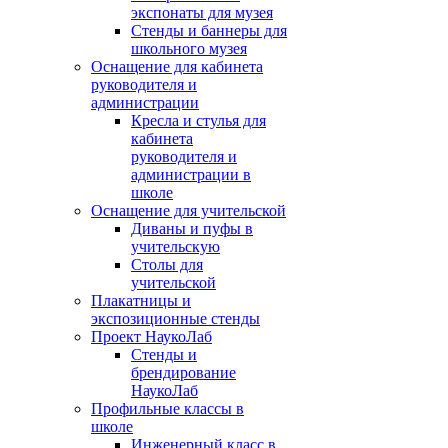
экспонаты для музея
Стенды и баннеры для
школьного музея
Оснащение для кабинета
руководителя и
администрации
Кресла и стулья для
кабинета
руководителя и
администрации в
школе
Оснащение для учительской
Диваны и пуфы в
учительскую
Столы для
учительской
Плакатницы и
экспозиционные стенды
Проект НаукоЛаб
Стенды и
брендирование
НаукоЛаб
Профильные классы в
школе
Инженерный класс в