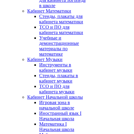
для кабинета логопеда
в школе
Кабинет Математики
Стенды, плакаты для
кабинета математики
ТСО и ПО для
кабинета математики
Учебные и
демонстрационные
материалы по
математике
Кабинет Музыки
Инструменты в
кабинет музыки
Стенды, плакаты в
кабинет музыки
ТСО и ПО для
кабинета музыки
Кабинет Начальной школы
Игровая зона в
начальной школе
Иностранный язык I
Начальная школа
Математика I
Начальная школа