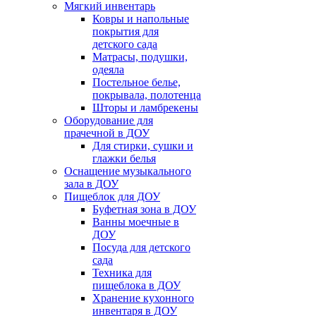
Мягкий инвентарь
Ковры и напольные
покрытия для
детского сада
Матрасы, подушки,
одеяла
Постельное белье,
покрывала, полотенца
Шторы и ламбрекены
Оборудование для
прачечной в ДОУ
Для стирки, сушки и
глажки белья
Оснащение музыкального
зала в ДОУ
Пищеблок для ДОУ
Буфетная зона в ДОУ
Ванны моечные в
ДОУ
Посуда для детского
сада
Техника для
пищеблока в ДОУ
Хранение кухонного
инвентаря в ДОУ