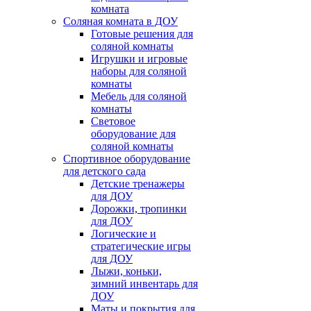
комната
Соляная комната в ДОУ
Готовые решения для
соляной комнаты
Игрушки и игровые
наборы для соляной
комнаты
Мебель для соляной
комнаты
Световое
оборудование для
соляной комнаты
Спортивное оборудование
для детского сада
Детские тренажеры
для ДОУ
Дорожки, тропинки
для ДОУ
Логические и
стратегические игры
для ДОУ
Лыжи, коньки,
зимний инвентарь для
ДОУ
Маты и покрытия для