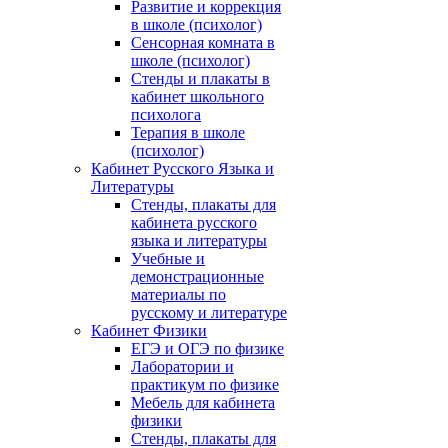
Развитие и коррекция
в школе (психолог)
Сенсорная комната в
школе (психолог)
Стенды и плакаты в
кабинет школьного
психолога
Терапия в школе
(психолог)
Кабинет Русского Языка и
Литературы
Стенды, плакаты для
кабинета русского
языка и литературы
Учебные и
демонстрационные
материалы по
русскому и литературе
Кабинет Физики
ЕГЭ и ОГЭ по физике
Лаборатории и
практикум по физике
Мебель для кабинета
физики
Стенды, плакаты для