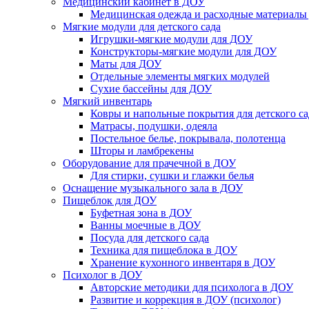
Медицинский кабинет в ДОУ
Медицинская одежда и расходные материалы
Мягкие модули для детского сада
Игрушки-мягкие модули для ДОУ
Конструкторы-мягкие модули для ДОУ
Маты для ДОУ
Отдельные элементы мягких модулей
Сухие бассейны для ДОУ
Мягкий инвентарь
Ковры и напольные покрытия для детского са
Матрасы, подушки, одеяла
Постельное белье, покрывала, полотенца
Шторы и ламбрекены
Оборудование для прачечной в ДОУ
Для стирки, сушки и глажки белья
Оснащение музыкального зала в ДОУ
Пищеблок для ДОУ
Буфетная зона в ДОУ
Ванны моечные в ДОУ
Посуда для детского сада
Техника для пищеблока в ДОУ
Хранение кухонного инвентаря в ДОУ
Психолог в ДОУ
Авторские методики для психолога в ДОУ
Развитие и коррекция в ДОУ (психолог)