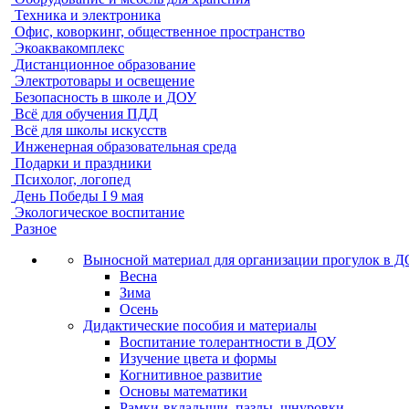
Техника и электроника
Офис, коворкинг, общественное пространство
Экоаквакомплекс
Дистанционное образование
Электротовары и освещение
Безопасность в школе и ДОУ
Всё для обучения ПДД
Всё для школы искусств
Инженерная образовательная среда
Подарки и праздники
Психолог, логопед
День Победы I 9 мая
Экологическое воспитание
Разное
Выносной материал для организации прогулок в 
Весна
Зима
Осень
Дидактические пособия и материалы
Воспитание толерантности в ДОУ
Изучение цвета и формы
Когнитивное развитие
Основы математики
Рамки-вкладыши, пазлы, шнуровки