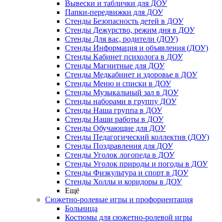
Вывески и таблички для ДОУ
Папки-передвижки для ДОУ
Стенды Безопасность детей в ДОУ
Стенды Дежурство, режим дня в ДОУ
Стенды Для вас, родители (ДОУ)
Стенды Информация и объявления (ДОУ)
Стенды Кабинет психолога в ДОУ
Стенды Магнитные для ДОУ
Стенды Медкабинет и здоровье в ДОУ
Стенды Меню и списки в ДОУ
Стенды Музыкальный зал в ДОУ
Стенды наборами в группу ДОУ
Стенды Наша группа в ДОУ
Стенды Наши работы в ДОУ
Стенды Обучающие для ДОУ
Стенды Педагогический коллектив (ДОУ)
Стенды Поздравления для ДОУ
Стенды Уголок логопеда в ДОУ
Стенды Уголок природы и погоды в ДОУ
Стенды Физкультура и спорт в ДОУ
Стенды Холлы и коридоры в ДОУ
Ещё
Сюжетно-ролевые игры и профориентация
Больница
Костюмы для сюжетно-ролевой игры