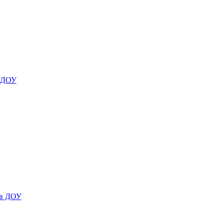
я ДОУ
 в ДОУ