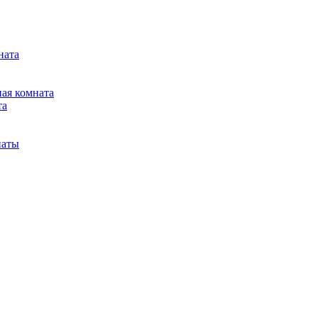
ната
ная комната
та
наты