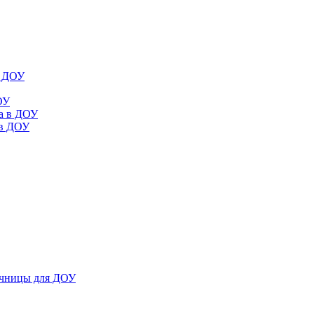
в ДОУ
ОУ
да в ДОУ
 в ДОУ
ечницы для ДОУ