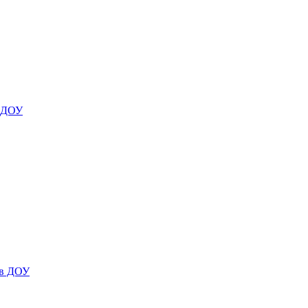
я ДОУ
 в ДОУ