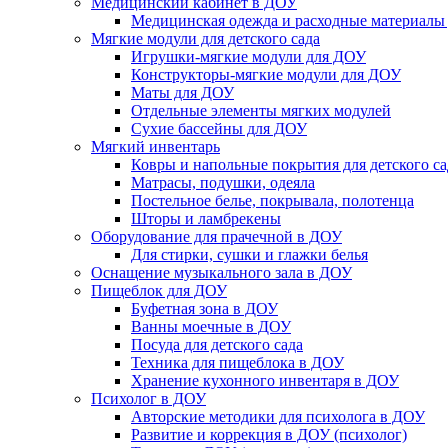
Медицинский кабинет в ДОУ
Медицинская одежда и расходные материалы
Мягкие модули для детского сада
Игрушки-мягкие модули для ДОУ
Конструкторы-мягкие модули для ДОУ
Маты для ДОУ
Отдельные элементы мягких модулей
Сухие бассейны для ДОУ
Мягкий инвентарь
Ковры и напольные покрытия для детского са
Матрасы, подушки, одеяла
Постельное белье, покрывала, полотенца
Шторы и ламбрекены
Оборудование для прачечной в ДОУ
Для стирки, сушки и глажки белья
Оснащение музыкального зала в ДОУ
Пищеблок для ДОУ
Буфетная зона в ДОУ
Ванны моечные в ДОУ
Посуда для детского сада
Техника для пищеблока в ДОУ
Хранение кухонного инвентаря в ДОУ
Психолог в ДОУ
Авторские методики для психолога в ДОУ
Развитие и коррекция в ДОУ (психолог)