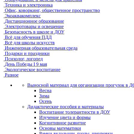
Техника и электроника
Офис, коворкинг, общественное пространство
Экоаквакомплекс
Дистанционное образование
Электротовары и освещение
Безопасность в школе и ДОУ
Всё для обучения ПДД
Всё для школы искусств
Инженерная образовательная среда
Подарки и праздники
Психолог, логопед
День Победы I 9 мая
Экологическое воспитание
Разное
Выносной материал для организации прогулок в 
Весна
Зима
Осень
Дидактические пособия и материалы
Воспитание толерантности в ДОУ
Изучение цвета и формы
Когнитивное развитие
Основы математики
Рамки-вкладыши, пазлы, шнуровки