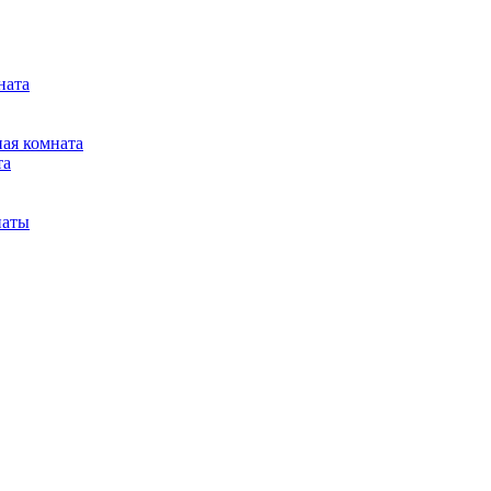
ната
ная комната
та
наты