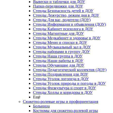
Вывески и таблички для ДОУ
Папки-передвижки для ДОУ
Стенды Безопасность детей в ДОУ
Стенды Дежурство, режим дня в ДОУ
Стенды Для вас, родители (ДОУ)
Стенды Информация и объявления (ДОУ)
Стенды Кабинет психолога в ДОУ
Стенды Магнитные для ДОУ
Стенды Медкабинет и здоровье в ДОУ
Стенды Меню и списки в ДОУ
Стенды Музыкальный зал в ДОУ
Стенды наборами в группу ДОУ
Стенды Наша группа в ДОУ
Стенды Наши работы в ДОУ
Стенды Обучающие для ДОУ
Стенды Педагогический коллектив (ДОУ)
Стенды Поздравления для ДОУ
Стенды Уголок логопеда в ДОУ
Стенды Уголок природы и погоды в ДОУ
Стенды Физкультура и спорт в ДОУ
Стенды Холлы и коридоры в ДОУ
Ещё
Сюжетно-ролевые игры и профориентация
Больница
Костюмы для сюжетно-ролевой игры