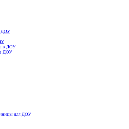
в ДОУ
ОУ
да в ДОУ
 в ДОУ
ечницы для ДОУ