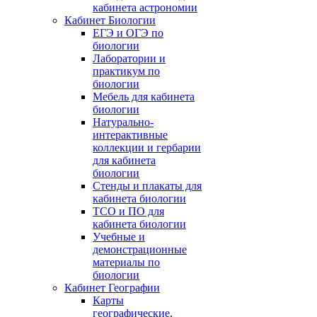
кабинета астрономии
Кабинет Биологии
ЕГЭ и ОГЭ по
биологии
Лаборатории и
практикум по
биологии
Мебель для кабинета
биологии
Натурально-
интерактивные
коллекции и гербарии
для кабинета
биологии
Стенды и плакаты для
кабинета биологии
ТСО и ПО для
кабинета биологии
Учебные и
демонстрационные
материалы по
биологии
Кабинет Географии
Карты
географические,