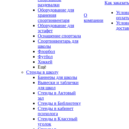
Как заказать
раздевалки
Оборудование для
Услов
хранения
О
оплат
спортинвентаря
компании
Услов
Оборудование для
доста
эстафет
Оснащение спортзала
Спортинвентарь для
школы
Флорбол
Футбол
Хоккей
Ещё
Стенды в школу
Баннеры для школы
Вывески и таблички
для школ
Стенды в Актовый
зал
Стенды в Библиотеку
Стенды в кабинет
психолога
Стенды в Классный
уголок