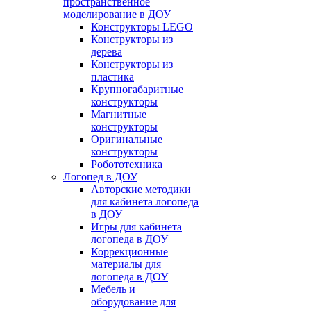
пространственное
моделирование в ДОУ
Конструкторы LEGO
Конструкторы из
дерева
Конструкторы из
пластика
Крупногабаритные
конструкторы
Магнитные
конструкторы
Оригинальные
конструкторы
Робототехника
Логопед в ДОУ
Авторские методики
для кабинета логопеда
в ДОУ
Игры для кабинета
логопеда в ДОУ
Коррекционные
материалы для
логопеда в ДОУ
Мебель и
оборудование для