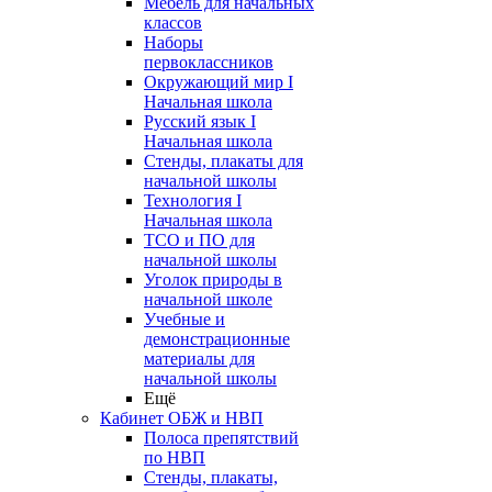
Мебель для начальных
классов
Наборы
первоклассников
Окружающий мир I
Начальная школа
Русский язык I
Начальная школа
Стенды, плакаты для
начальной школы
Технология I
Начальная школа
ТСО и ПО для
начальной школы
Уголок природы в
начальной школе
Учебные и
демонстрационные
материалы для
начальной школы
Ещё
Кабинет ОБЖ и НВП
Полоса препятствий
по НВП
Стенды, плакаты,