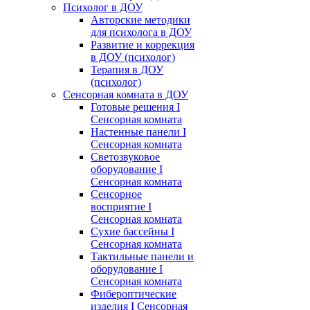
Психолог в ДОУ
Авторские методики
для психолога в ДОУ
Развитие и коррекция
в ДОУ (психолог)
Терапия в ДОУ
(психолог)
Сенсорная комната в ДОУ
Готовые решения I
Сенсорная комната
Настенные панели I
Сенсорная комната
Светозвуковое
оборудование I
Сенсорная комната
Сенсорное
восприятие I
Сенсорная комната
Сухие бассейны I
Сенсорная комната
Тактильные панели и
оборудование I
Сенсорная комната
Фибероптические
изделия I Сенсорная