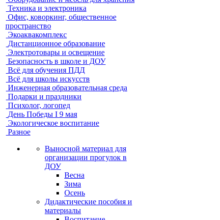
Техника и электроника
Офис, коворкинг, общественное
пространство
Экоаквакомплекс
Дистанционное образование
Электротовары и освещение
Безопасность в школе и ДОУ
Всё для обучения ПДД
Всё для школы искусств
Инженерная образовательная среда
Подарки и праздники
Психолог, логопед
День Победы I 9 мая
Экологическое воспитание
Разное
Выносной материал для
организации прогулок в
ДОУ
Весна
Зима
Осень
Дидактические пособия и
материалы
Воспитание