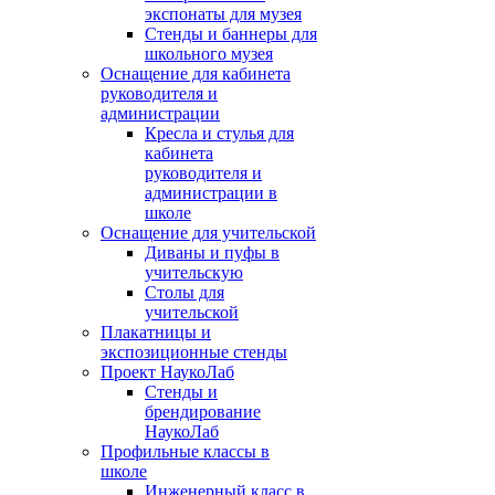
экспонаты для музея
Стенды и баннеры для
школьного музея
Оснащение для кабинета
руководителя и
администрации
Кресла и стулья для
кабинета
руководителя и
администрации в
школе
Оснащение для учительской
Диваны и пуфы в
учительскую
Столы для
учительской
Плакатницы и
экспозиционные стенды
Проект НаукоЛаб
Стенды и
брендирование
НаукоЛаб
Профильные классы в
школе
Инженерный класс в