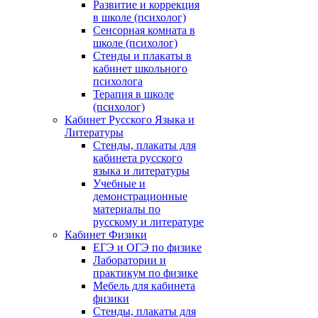
Развитие и коррекция
в школе (психолог)
Сенсорная комната в
школе (психолог)
Стенды и плакаты в
кабинет школьного
психолога
Терапия в школе
(психолог)
Кабинет Русского Языка и
Литературы
Стенды, плакаты для
кабинета русского
языка и литературы
Учебные и
демонстрационные
материалы по
русскому и литературе
Кабинет Физики
ЕГЭ и ОГЭ по физике
Лаборатории и
практикум по физике
Мебель для кабинета
физики
Стенды, плакаты для