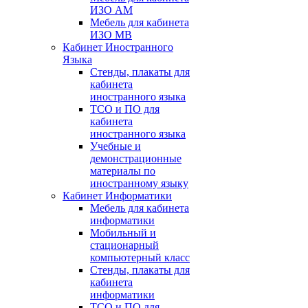
ИЗО АМ
Мебель для кабинета
ИЗО МВ
Кабинет Иностранного
Языка
Стенды, плакаты для
кабинета
иностранного языка
ТСО и ПО для
кабинета
иностранного языка
Учебные и
демонстрационные
материалы по
иностранному языку
Кабинет Информатики
Мебель для кабинета
информатики
Мобильный и
стационарный
компьютерный класс
Стенды, плакаты для
кабинета
информатики
ТСО и ПО для