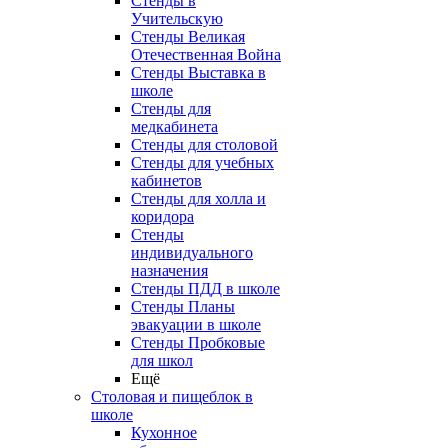
Стенды в
Учительскую
Стенды Великая
Отечественная Война
Стенды Выставка в
школе
Стенды для
медкабинета
Стенды для столовой
Стенды для учебных
кабинетов
Стенды для холла и
коридора
Стенды
индивидуального
назначения
Стенды ПДД в школе
Стенды Планы
эвакуации в школе
Стенды Пробковые
для школ
Ещё
Столовая и пищеблок в
школе
Кухонное