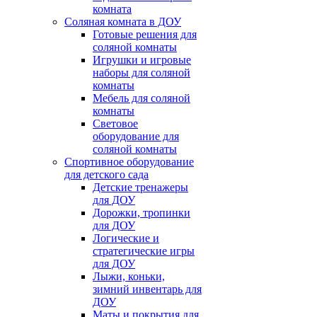
комната
Соляная комната в ДОУ
Готовые решения для
соляной комнаты
Игрушки и игровые
наборы для соляной
комнаты
Мебель для соляной
комнаты
Световое
оборудование для
соляной комнаты
Спортивное оборудование
для детского сада
Детские тренажеры
для ДОУ
Дорожки, тропинки
для ДОУ
Логические и
стратегические игры
для ДОУ
Лыжи, коньки,
зимний инвентарь для
ДОУ
Маты и покрытия для