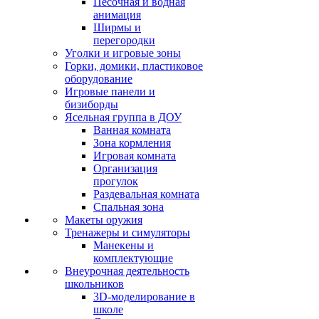
Песочная и водная
анимация
Ширмы и
перегородки
Уголки и игровые зоны
Горки, домики, пластиковое
оборудование
Игровые панели и
бизиборды
Ясельная группа в ДОУ
Ванная комната
Зона кормления
Игровая комната
Организация
прогулок
Раздевальная комната
Спальная зона
Макеты оружия
Тренажеры и симуляторы
Манекены и
комплектующие
Внеурочная деятельность
школьников
3D-моделирование в
школе