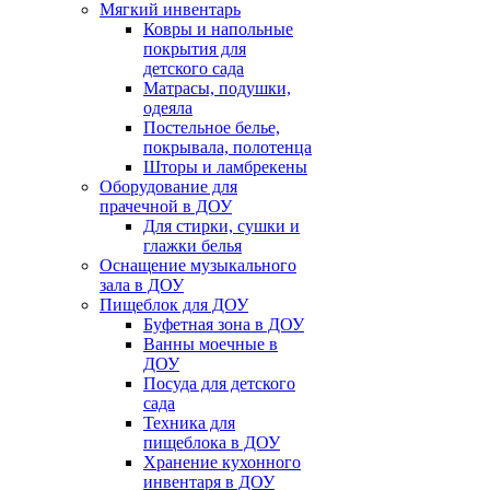
Мягкий инвентарь
Ковры и напольные
покрытия для
детского сада
Матрасы, подушки,
одеяла
Постельное белье,
покрывала, полотенца
Шторы и ламбрекены
Оборудование для
прачечной в ДОУ
Для стирки, сушки и
глажки белья
Оснащение музыкального
зала в ДОУ
Пищеблок для ДОУ
Буфетная зона в ДОУ
Ванны моечные в
ДОУ
Посуда для детского
сада
Техника для
пищеблока в ДОУ
Хранение кухонного
инвентаря в ДОУ