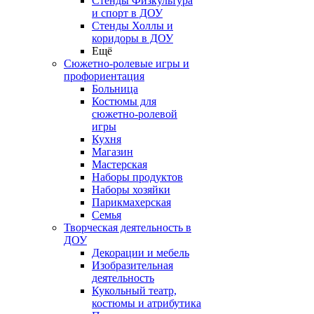
Стенды Физкультура
и спорт в ДОУ
Стенды Холлы и
коридоры в ДОУ
Ещё
Сюжетно-ролевые игры и
профориентация
Больница
Костюмы для
сюжетно-ролевой
игры
Кухня
Магазин
Мастерская
Наборы продуктов
Наборы хозяйки
Парикмахерская
Семья
Творческая деятельность в
ДОУ
Декорации и мебель
Изобразительная
деятельность
Кукольный театр,
костюмы и атрибутика