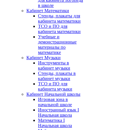
для кабинета логопеда
в школе
Кабинет Математики
Стенды, плакаты для
кабинета математики
ТСО и ПО для
кабинета математики
Учебные и
демонстрационные
материалы по
математике
Кабинет Музыки
Инструменты в
кабинет музыки
Стенды, плакаты в
кабинет музыки
ТСО и ПО для
кабинета музыки
Кабинет Начальной школы
Игровая зона в
начальной школе
Иностранный язык I
Начальная школа
Математика I
Начальная школа