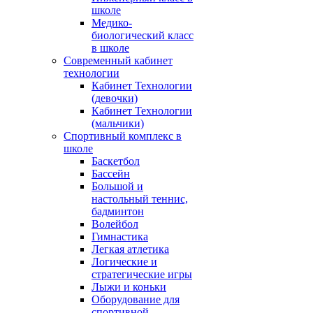
школе
Медико-
биологический класс
в школе
Современный кабинет
технологии
Кабинет Технологии
(девочки)
Кабинет Технологии
(мальчики)
Спортивный комплекс в
школе
Баскетбол
Бассейн
Большой и
настольный теннис,
бадминтон
Волейбол
Гимнастика
Легкая атлетика
Логические и
стратегические игры
Лыжи и коньки
Оборудование для
спортивной