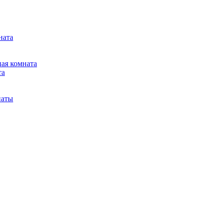
ната
ная комната
та
наты