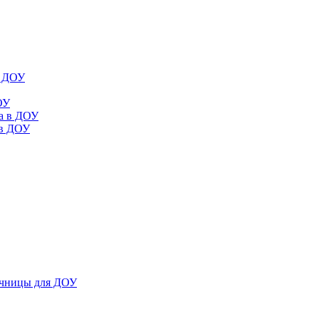
в ДОУ
ОУ
да в ДОУ
 в ДОУ
ечницы для ДОУ