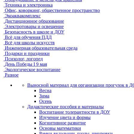
Техника и электроника
Офис, коворкинг, общественное пространство
Экоаквакомплекс
Дистанционное образование
Электротовары и освещение
Безопасность в школе и ДОУ
Всё для обучения ПДД
Всё для школы искусств
Инженерная образовательная среда
Подарки и праздники
Психолог, логопед
День Победы I 9 мая
Экологическое воспитание
Разное
Выносной материал для организации прогулок в 
Весна
Зима
Осень
Дидактические пособия и материалы
Воспитание толерантности в ДОУ
Изучение цвета и формы
Когнитивное развитие
Основы математики
Рамки-вкладыши, пазлы, шнуровки