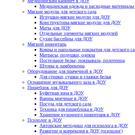
Медицинский кабинет в ДОУ
Медицинская одежда и расходные материалы
Мягкие модули для детского сада
Игрушки-мягкие модули для ДОУ
Конструкторы-мягкие модули для ДОУ
Маты для ДОУ
Отдельные элементы мягких модулей
Сухие бассейны для ДОУ
Мягкий инвентарь
Ковры и напольные покрытия для детского са
Матрасы, подушки, одеяла
Постельное белье, покрывала, полотенца
Шторы и ламбрекены
Оборудование для прачечной в ДОУ
Для стирки, сушки и глажки белья
Оснащение музыкального зала в ДОУ
Пищеблок для ДОУ
Буфетная зона в ДОУ
Ванны моечные в ДОУ
Посуда для детского сада
Техника для пищеблока в ДОУ
Хранение кухонного инвентаря в ДОУ
Психолог в ДОУ
Авторские методики для психолога в ДОУ
Развитие и коррекция в ДОУ (психолог)