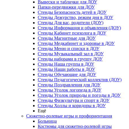
Вывески и таблички для ДОУ
Папки-передвижки для ДОУ
Стенды Безопасность детей в ДОУ
Стенды Дежурство, режим дня в ДОУ
Стенды Для вас, родители (ДОУ)
Стенды Информация и объявления (ДОУ)
Стенды Кабинет психолога в ДОУ
Стенды Магнитные для ДОУ
Стенды Медкабинет и здоровье в ДОУ
Стенды Меню и списки в ДОУ
Стенды Музыкальный зал в ДОУ
Стенды наборами в группу ДОУ
Стенды Наша группа в ДОУ
Стенды Наши работы в ДОУ
Стенды Обучающие для ДОУ
Стенды Педагогический коллектив (ДОУ)
Стенды Поздравления для ДОУ
Стенды Уголок логопеда в ДОУ
Стенды Уголок природы и погоды в ДОУ
Стенды Физкультура и спорт в ДОУ
Стенды Холлы и коридоры в ДОУ
Ещё
Сюжетно-ролевые игры и профориентация
Больница
Костюмы для сюжетно-ролевой игры