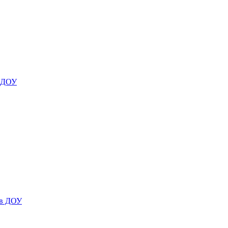
я ДОУ
 в ДОУ