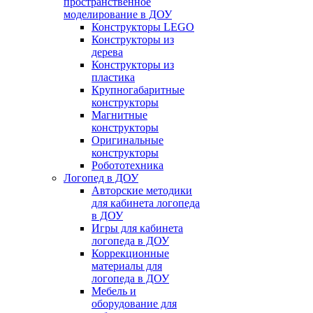
пространственное
моделирование в ДОУ
Конструкторы LEGO
Конструкторы из
дерева
Конструкторы из
пластика
Крупногабаритные
конструкторы
Магнитные
конструкторы
Оригинальные
конструкторы
Робототехника
Логопед в ДОУ
Авторские методики
для кабинета логопеда
в ДОУ
Игры для кабинета
логопеда в ДОУ
Коррекционные
материалы для
логопеда в ДОУ
Мебель и
оборудование для