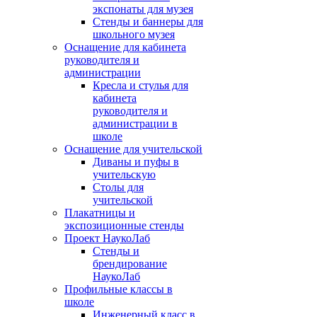
экспонаты для музея
Стенды и баннеры для
школьного музея
Оснащение для кабинета
руководителя и
администрации
Кресла и стулья для
кабинета
руководителя и
администрации в
школе
Оснащение для учительской
Диваны и пуфы в
учительскую
Столы для
учительской
Плакатницы и
экспозиционные стенды
Проект НаукоЛаб
Стенды и
брендирование
НаукоЛаб
Профильные классы в
школе
Инженерный класс в