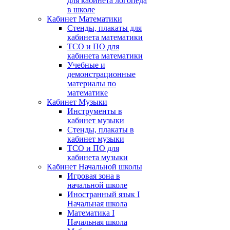
для кабинета логопеда
в школе
Кабинет Математики
Стенды, плакаты для
кабинета математики
ТСО и ПО для
кабинета математики
Учебные и
демонстрационные
материалы по
математике
Кабинет Музыки
Инструменты в
кабинет музыки
Стенды, плакаты в
кабинет музыки
ТСО и ПО для
кабинета музыки
Кабинет Начальной школы
Игровая зона в
начальной школе
Иностранный язык I
Начальная школа
Математика I
Начальная школа