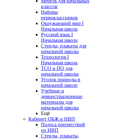
Мебель для начальных
классов
Наборы
первоклассников
Окружающий мир I
Начальная школа
Русский язык I
Начальная школа
Стенды, плакаты для
начальной школы
Технология I
Начальная школа
ТСО и ПО для
начальной школы
Уголок природы в
начальной школе
Учебные и
демонстрационные
материалы для
начальной школы
Ещё
Кабинет ОБЖ и НВП
Полоса препятствий
по НВП
Стенды, плакаты,