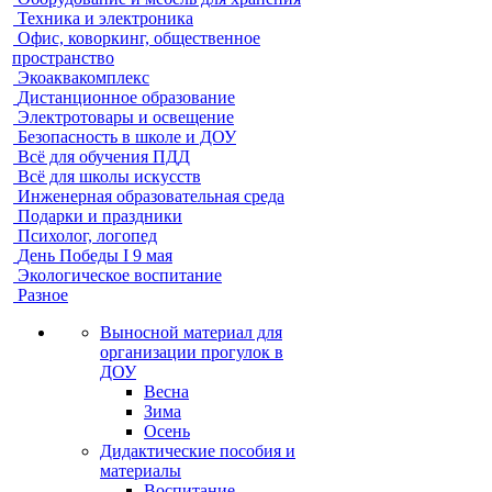
Техника и электроника
Офис, коворкинг, общественное
пространство
Экоаквакомплекс
Дистанционное образование
Электротовары и освещение
Безопасность в школе и ДОУ
Всё для обучения ПДД
Всё для школы искусств
Инженерная образовательная среда
Подарки и праздники
Психолог, логопед
День Победы I 9 мая
Экологическое воспитание
Разное
Выносной материал для
организации прогулок в
ДОУ
Весна
Зима
Осень
Дидактические пособия и
материалы
Воспитание