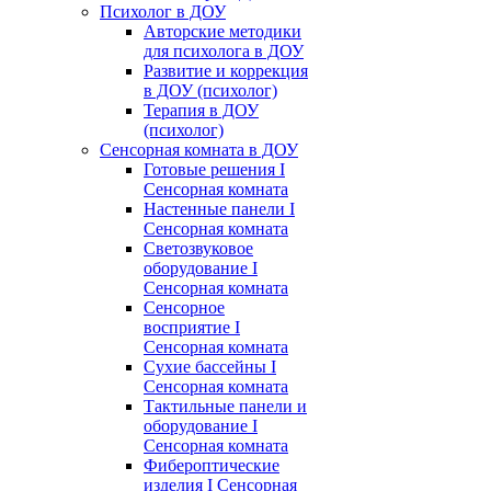
Психолог в ДОУ
Авторские методики
для психолога в ДОУ
Развитие и коррекция
в ДОУ (психолог)
Терапия в ДОУ
(психолог)
Сенсорная комната в ДОУ
Готовые решения I
Сенсорная комната
Настенные панели I
Сенсорная комната
Светозвуковое
оборудование I
Сенсорная комната
Сенсорное
восприятие I
Сенсорная комната
Сухие бассейны I
Сенсорная комната
Тактильные панели и
оборудование I
Сенсорная комната
Фибероптические
изделия I Сенсорная