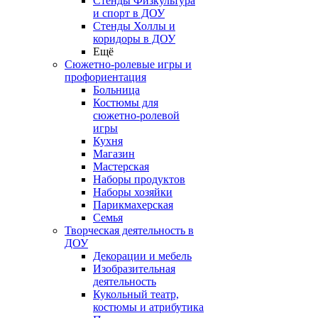
Стенды Физкультура
и спорт в ДОУ
Стенды Холлы и
коридоры в ДОУ
Ещё
Сюжетно-ролевые игры и
профориентация
Больница
Костюмы для
сюжетно-ролевой
игры
Кухня
Магазин
Мастерская
Наборы продуктов
Наборы хозяйки
Парикмахерская
Семья
Творческая деятельность в
ДОУ
Декорации и мебель
Изобразительная
деятельность
Кукольный театр,
костюмы и атрибутика