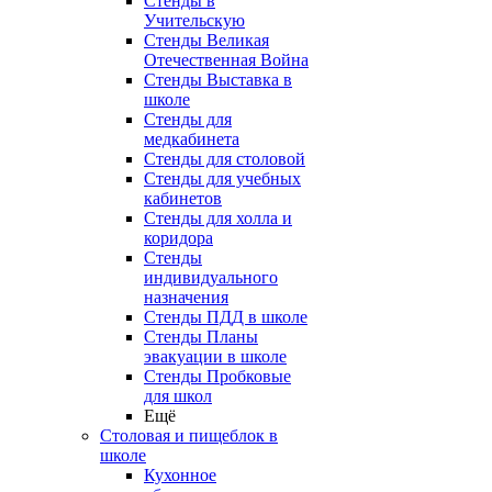
Стенды в
Учительскую
Стенды Великая
Отечественная Война
Стенды Выставка в
школе
Стенды для
медкабинета
Стенды для столовой
Стенды для учебных
кабинетов
Стенды для холла и
коридора
Стенды
индивидуального
назначения
Стенды ПДД в школе
Стенды Планы
эвакуации в школе
Стенды Пробковые
для школ
Ещё
Столовая и пищеблок в
школе
Кухонное