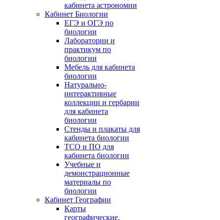
кабинета астрономии
Кабинет Биологии
ЕГЭ и ОГЭ по
биологии
Лаборатории и
практикум по
биологии
Мебель для кабинета
биологии
Натурально-
интерактивные
коллекции и гербарии
для кабинета
биологии
Стенды и плакаты для
кабинета биологии
ТСО и ПО для
кабинета биологии
Учебные и
демонстрационные
материалы по
биологии
Кабинет Географии
Карты
географические,