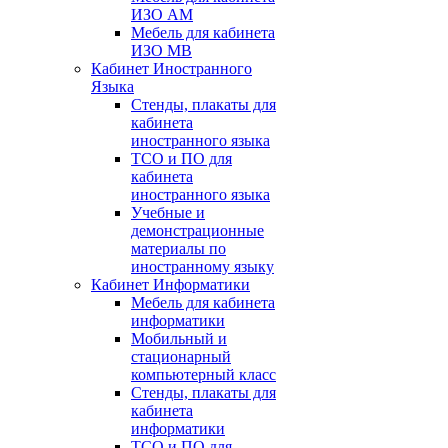
ИЗО АМ
Мебель для кабинета
ИЗО МВ
Кабинет Иностранного
Языка
Стенды, плакаты для
кабинета
иностранного языка
ТСО и ПО для
кабинета
иностранного языка
Учебные и
демонстрационные
материалы по
иностранному языку
Кабинет Информатики
Мебель для кабинета
информатики
Мобильный и
стационарный
компьютерный класс
Стенды, плакаты для
кабинета
информатики
ТСО и ПО для