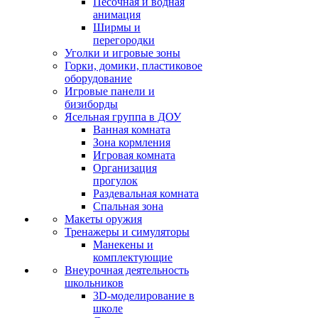
Песочная и водная
анимация
Ширмы и
перегородки
Уголки и игровые зоны
Горки, домики, пластиковое
оборудование
Игровые панели и
бизиборды
Ясельная группа в ДОУ
Ванная комната
Зона кормления
Игровая комната
Организация
прогулок
Раздевальная комната
Спальная зона
Макеты оружия
Тренажеры и симуляторы
Манекены и
комплектующие
Внеурочная деятельность
школьников
3D-моделирование в
школе