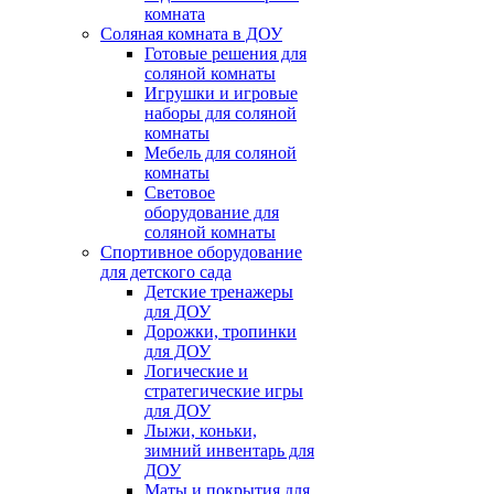
комната
Соляная комната в ДОУ
Готовые решения для
соляной комнаты
Игрушки и игровые
наборы для соляной
комнаты
Мебель для соляной
комнаты
Световое
оборудование для
соляной комнаты
Спортивное оборудование
для детского сада
Детские тренажеры
для ДОУ
Дорожки, тропинки
для ДОУ
Логические и
стратегические игры
для ДОУ
Лыжи, коньки,
зимний инвентарь для
ДОУ
Маты и покрытия для