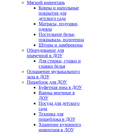
Мягкий инвентарь
Ковры и напольные
покрытия для
детского сада
Матрасы, подушки,
одеяла
Постельное белье,
покрывала, полотенца
Шторы и ламбрекены
Оборудование для
прачечной в ДОУ
Для стирки, сушки и
глажки белья
Оснащение музыкального
зала в ДОУ
Пищеблок для ДОУ
Буфетная зона в ДОУ
Ванны моечные в
ДОУ
Посуда для детского
сада
Техника для
пищеблока в ДОУ
Хранение кухонного
инвентаря в ДОУ