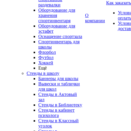
Как заказать
раздевалки
Оборудование для
Услов
хранения
О
оплат
спортинвентаря
компании
Услов
Оборудование для
доста
эстафет
Оснащение спортзала
Спортинвентарь для
школы
Флорбол
Футбол
Хоккей
Ещё
Стенды в школу
Баннеры для школы
Вывески и таблички
для школ
Стенды в Актовый
зал
Стенды в Библиотеку
Стенды в кабинет
психолога
Стенды в Классный
уголок