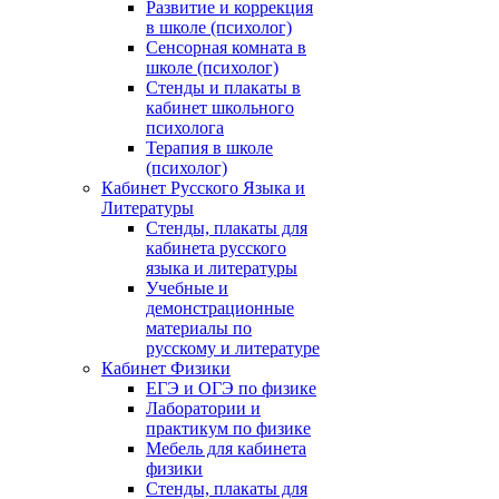
Развитие и коррекция
в школе (психолог)
Сенсорная комната в
школе (психолог)
Стенды и плакаты в
кабинет школьного
психолога
Терапия в школе
(психолог)
Кабинет Русского Языка и
Литературы
Стенды, плакаты для
кабинета русского
языка и литературы
Учебные и
демонстрационные
материалы по
русскому и литературе
Кабинет Физики
ЕГЭ и ОГЭ по физике
Лаборатории и
практикум по физике
Мебель для кабинета
физики
Стенды, плакаты для