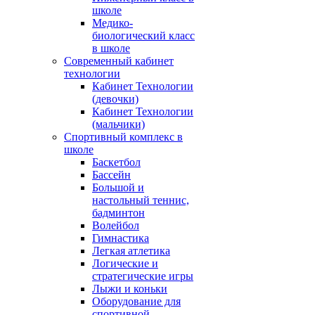
школе
Медико-
биологический класс
в школе
Современный кабинет
технологии
Кабинет Технологии
(девочки)
Кабинет Технологии
(мальчики)
Спортивный комплекс в
школе
Баскетбол
Бассейн
Большой и
настольный теннис,
бадминтон
Волейбол
Гимнастика
Легкая атлетика
Логические и
стратегические игры
Лыжи и коньки
Оборудование для
спортивной