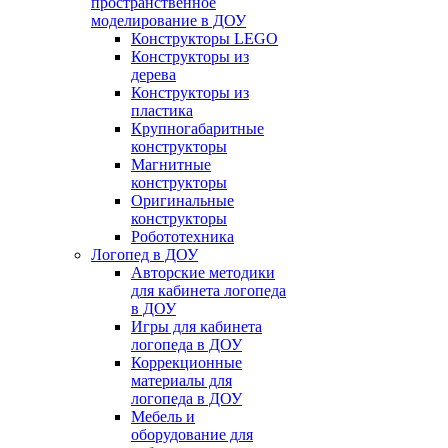
пространственное
моделирование в ДОУ
Конструкторы LEGO
Конструкторы из
дерева
Конструкторы из
пластика
Крупногабаритные
конструкторы
Магнитные
конструкторы
Оригинальные
конструкторы
Робототехника
Логопед в ДОУ
Авторские методики
для кабинета логопеда
в ДОУ
Игры для кабинета
логопеда в ДОУ
Коррекционные
материалы для
логопеда в ДОУ
Мебель и
оборудование для