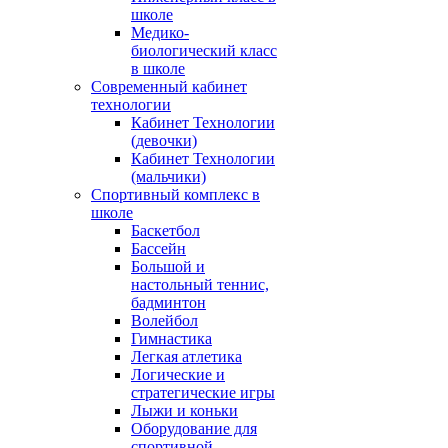
школе
Медико-
биологический класс
в школе
Современный кабинет
технологии
Кабинет Технологии
(девочки)
Кабинет Технологии
(мальчики)
Спортивный комплекс в
школе
Баскетбол
Бассейн
Большой и
настольный теннис,
бадминтон
Волейбол
Гимнастика
Легкая атлетика
Логические и
стратегические игры
Лыжи и коньки
Оборудование для
спортивной