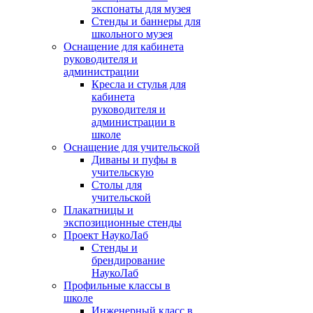
экспонаты для музея
Стенды и баннеры для
школьного музея
Оснащение для кабинета
руководителя и
администрации
Кресла и стулья для
кабинета
руководителя и
администрации в
школе
Оснащение для учительской
Диваны и пуфы в
учительскую
Столы для
учительской
Плакатницы и
экспозиционные стенды
Проект НаукоЛаб
Стенды и
брендирование
НаукоЛаб
Профильные классы в
школе
Инженерный класс в