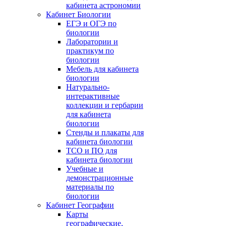
кабинета астрономии
Кабинет Биологии
ЕГЭ и ОГЭ по
биологии
Лаборатории и
практикум по
биологии
Мебель для кабинета
биологии
Натурально-
интерактивные
коллекции и гербарии
для кабинета
биологии
Стенды и плакаты для
кабинета биологии
ТСО и ПО для
кабинета биологии
Учебные и
демонстрационные
материалы по
биологии
Кабинет Географии
Карты
географические,