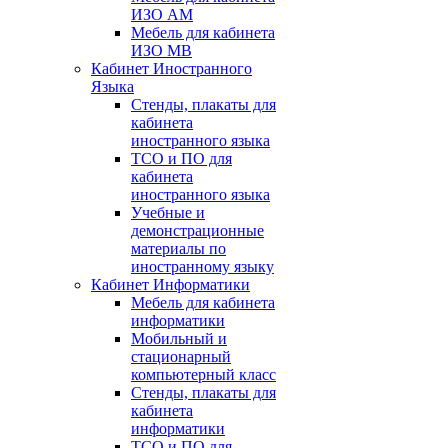
ИЗО АМ
Мебель для кабинета
ИЗО МВ
Кабинет Иностранного
Языка
Стенды, плакаты для
кабинета
иностранного языка
ТСО и ПО для
кабинета
иностранного языка
Учебные и
демонстрационные
материалы по
иностранному языку
Кабинет Информатики
Мебель для кабинета
информатики
Мобильный и
стационарный
компьютерный класс
Стенды, плакаты для
кабинета
информатики
ТСО и ПО для