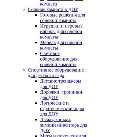
комната
Соляная комната в ДОУ
Готовые решения для
соляной комнаты
Игрушки и игровые
наборы для соляной
комнаты
Мебель для соляной
комнаты
Световое
оборудование для
соляной комнаты
Спортивное оборудование
для детского сада
Детские тренажеры
для ДОУ
Дорожки, тропинки
для ДОУ
Логические и
стратегические игры
для ДОУ
Лыжи, коньки,
зимний инвентарь для
ДОУ
Маты и покрытия для