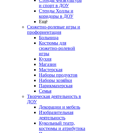
Стенды Физкультура
и спорт в ДОУ
Стенды Холлы и
коридоры в ДОУ
Ещё
Сюжетно-ролевые игры и
профориентация
Больница
Костюмы для
сюжетно-ролевой
игры
Кухня
Магазин
Мастерская
Наборы продуктов
Наборы хозяйки
Парикмахерская
Семья
Творческая деятельность в
ДОУ
Декорации и мебель
Изобразительная
деятельность
Кукольный театр,
костюмы и атрибутика