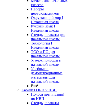
Мебель для начальных
классов
Наборы
первоклассников
Окружающий мир I
Начальная школа
Русский язык I
Начальная школа
Стенды, плакаты для
начальной школы
Технология I
Начальная школа
ТСО и ПО для
начальной школы
Уголок природы в
начальной школе
Учебные и
демонстрационные
материалы для
начальной школы
Ещё
Кабинет ОБЖ и НВП
Полоса препятствий
по НВП
Стенды, плакаты,