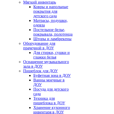
Мягкий инвентарь
Ковры и напольные
покрытия для
детского сада
Матрасы, подушки,
одеяла
Постельное белье,
покрывала, полотенца
Шторы и ламбрекены
Оборудование для
прачечной в ДОУ
Для стирки, сушки и
глажки белья
Оснащение музыкального
зала в ДОУ
Пищеблок для ДОУ
Буфетная зона в ДОУ
Ванны моечные в
ДОУ
Посуда для детского
сада
Техника для
пищеблока в ДОУ
Хранение кухонного
инвентаря в ДОУ