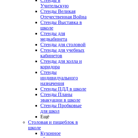
Стенды в
Учительскую
Стенды Великая
Отечественная Война
Стенды Выставка в
школе
Стенды для
медкабинета
Стенды для столовой
Стенды для учебных
кабинетов
Стенды для холла и
коридора
Стенды
индивидуального
назначения
Стенды ПДД в школе
Стенды Планы
эвакуации в школе
Стенды Пробковые
для школ
Ещё
Столовая и пищеблок в
школе
Кухонное