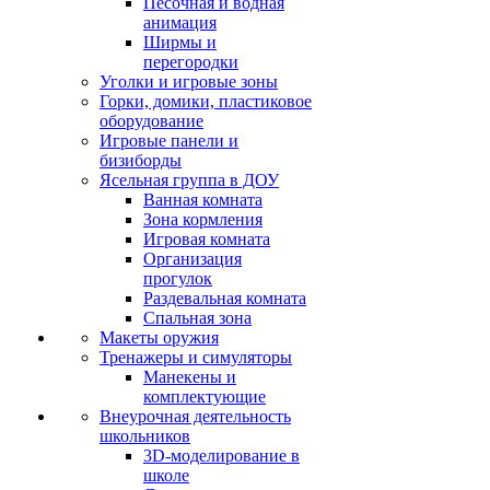
Песочная и водная
анимация
Ширмы и
перегородки
Уголки и игровые зоны
Горки, домики, пластиковое
оборудование
Игровые панели и
бизиборды
Ясельная группа в ДОУ
Ванная комната
Зона кормления
Игровая комната
Организация
прогулок
Раздевальная комната
Спальная зона
Макеты оружия
Тренажеры и симуляторы
Манекены и
комплектующие
Внеурочная деятельность
школьников
3D-моделирование в
школе