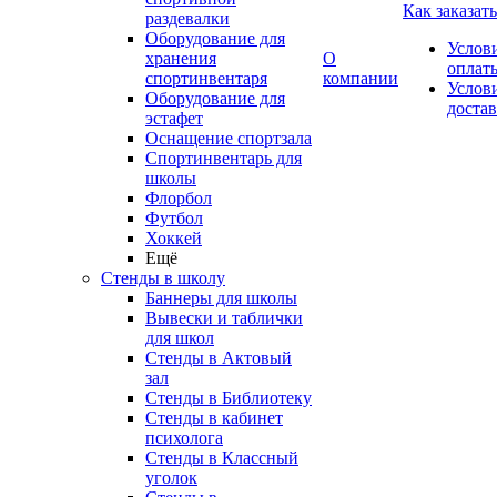
Как заказать
раздевалки
Оборудование для
Услов
хранения
О
оплат
спортинвентаря
компании
Услов
Оборудование для
доста
эстафет
Оснащение спортзала
Спортинвентарь для
школы
Флорбол
Футбол
Хоккей
Ещё
Стенды в школу
Баннеры для школы
Вывески и таблички
для школ
Стенды в Актовый
зал
Стенды в Библиотеку
Стенды в кабинет
психолога
Стенды в Классный
уголок