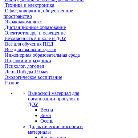
Техника и электроника
Офис, коворкинг, общественное
пространство
Экоаквакомплекс
Дистанционное образование
Электротовары и освещение
Безопасность в школе и ДОУ
Всё для обучения ПДД
Всё для школы искусств
Инженерная образовательная среда
Подарки и праздники
Психолог, логопед
День Победы I 9 мая
Экологическое воспитание
Разное
Выносной материал для
организации прогулок в
ДОУ
Весна
Зима
Осень
Дидактические пособия и
материалы
Воспитание