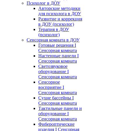
Психолог в ДОУ
Авторские методики
для психолога в ДОУ
Развитие и коррекция
в ДОУ (психолог)
Терапия в ДОУ
(психолог)
Сенсорная комната в ДОУ
Готовые решения I
Сенсорная комната
Настенные панели I
Сенсорная комната
Светозвуковое
оборудование I
Сенсорная комната
Сенсорное
восприятие I
Сенсорная комната
Сухие бассейны I
Сенсорная комната
Тактильные панели и
оборудование I
Сенсорная комната
Фибероптические
изделия I Сенсорная