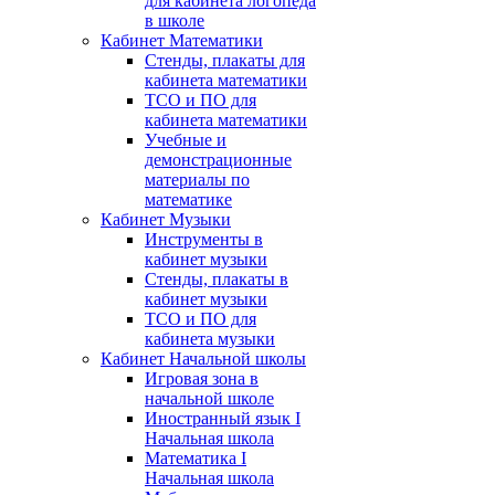
для кабинета логопеда
в школе
Кабинет Математики
Стенды, плакаты для
кабинета математики
ТСО и ПО для
кабинета математики
Учебные и
демонстрационные
материалы по
математике
Кабинет Музыки
Инструменты в
кабинет музыки
Стенды, плакаты в
кабинет музыки
ТСО и ПО для
кабинета музыки
Кабинет Начальной школы
Игровая зона в
начальной школе
Иностранный язык I
Начальная школа
Математика I
Начальная школа