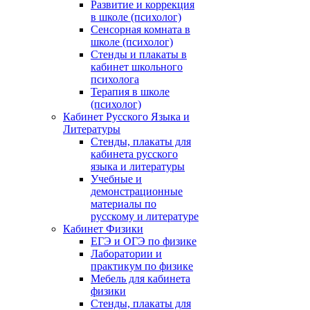
Развитие и коррекция
в школе (психолог)
Сенсорная комната в
школе (психолог)
Стенды и плакаты в
кабинет школьного
психолога
Терапия в школе
(психолог)
Кабинет Русского Языка и
Литературы
Стенды, плакаты для
кабинета русского
языка и литературы
Учебные и
демонстрационные
материалы по
русскому и литературе
Кабинет Физики
ЕГЭ и ОГЭ по физике
Лаборатории и
практикум по физике
Мебель для кабинета
физики
Стенды, плакаты для