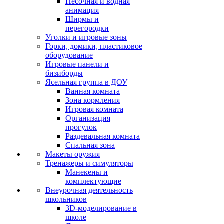
Песочная и водная
анимация
Ширмы и
перегородки
Уголки и игровые зоны
Горки, домики, пластиковое
оборудование
Игровые панели и
бизиборды
Ясельная группа в ДОУ
Ванная комната
Зона кормления
Игровая комната
Организация
прогулок
Раздевальная комната
Спальная зона
Макеты оружия
Тренажеры и симуляторы
Манекены и
комплектующие
Внеурочная деятельность
школьников
3D-моделирование в
школе