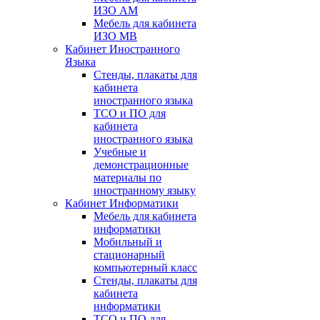
ИЗО АМ
Мебель для кабинета
ИЗО МВ
Кабинет Иностранного
Языка
Стенды, плакаты для
кабинета
иностранного языка
ТСО и ПО для
кабинета
иностранного языка
Учебные и
демонстрационные
материалы по
иностранному языку
Кабинет Информатики
Мебель для кабинета
информатики
Мобильный и
стационарный
компьютерный класс
Стенды, плакаты для
кабинета
информатики
ТСО и ПО для