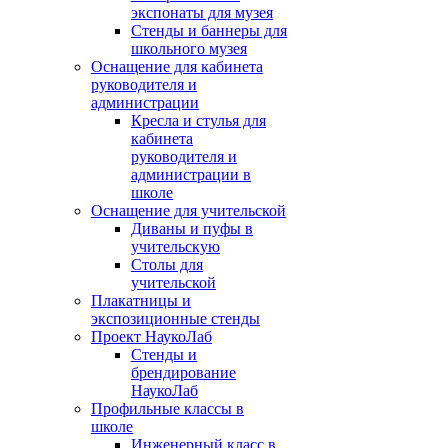
экспонаты для музея
Стенды и баннеры для
школьного музея
Оснащение для кабинета
руководителя и
администрации
Кресла и стулья для
кабинета
руководителя и
администрации в
школе
Оснащение для учительской
Диваны и пуфы в
учительскую
Столы для
учительской
Плакатницы и
экспозиционные стенды
Проект НаукоЛаб
Стенды и
брендирование
НаукоЛаб
Профильные классы в
школе
Инженерный класс в