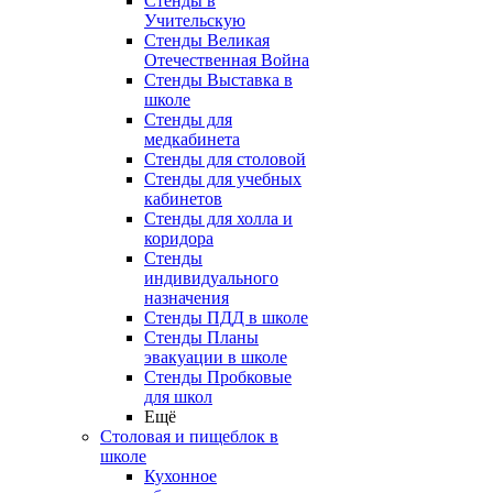
Стенды в
Учительскую
Стенды Великая
Отечественная Война
Стенды Выставка в
школе
Стенды для
медкабинета
Стенды для столовой
Стенды для учебных
кабинетов
Стенды для холла и
коридора
Стенды
индивидуального
назначения
Стенды ПДД в школе
Стенды Планы
эвакуации в школе
Стенды Пробковые
для школ
Ещё
Столовая и пищеблок в
школе
Кухонное