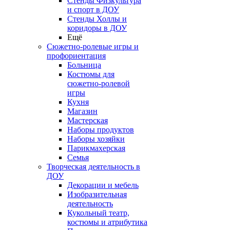
Стенды Физкультура
и спорт в ДОУ
Стенды Холлы и
коридоры в ДОУ
Ещё
Сюжетно-ролевые игры и
профориентация
Больница
Костюмы для
сюжетно-ролевой
игры
Кухня
Магазин
Мастерская
Наборы продуктов
Наборы хозяйки
Парикмахерская
Семья
Творческая деятельность в
ДОУ
Декорации и мебель
Изобразительная
деятельность
Кукольный театр,
костюмы и атрибутика