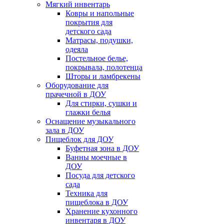
Мягкий инвентарь
Ковры и напольные
покрытия для
детского сада
Матрасы, подушки,
одеяла
Постельное белье,
покрывала, полотенца
Шторы и ламбрекены
Оборудование для
прачечной в ДОУ
Для стирки, сушки и
глажки белья
Оснащение музыкального
зала в ДОУ
Пищеблок для ДОУ
Буфетная зона в ДОУ
Ванны моечные в
ДОУ
Посуда для детского
сада
Техника для
пищеблока в ДОУ
Хранение кухонного
инвентаря в ДОУ