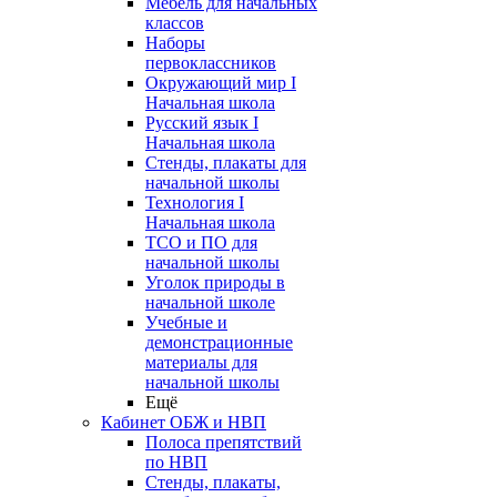
Мебель для начальных
классов
Наборы
первоклассников
Окружающий мир I
Начальная школа
Русский язык I
Начальная школа
Стенды, плакаты для
начальной школы
Технология I
Начальная школа
ТСО и ПО для
начальной школы
Уголок природы в
начальной школе
Учебные и
демонстрационные
материалы для
начальной школы
Ещё
Кабинет ОБЖ и НВП
Полоса препятствий
по НВП
Стенды, плакаты,