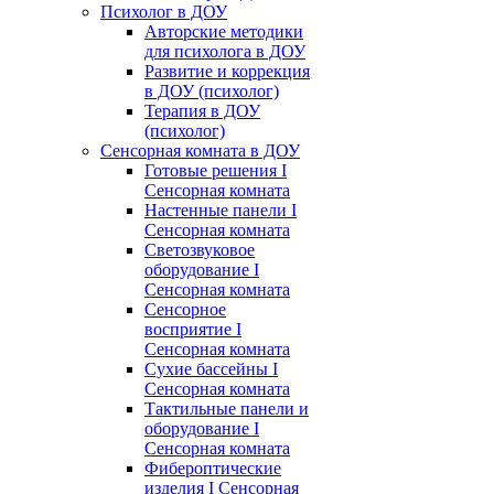
Психолог в ДОУ
Авторские методики
для психолога в ДОУ
Развитие и коррекция
в ДОУ (психолог)
Терапия в ДОУ
(психолог)
Сенсорная комната в ДОУ
Готовые решения I
Сенсорная комната
Настенные панели I
Сенсорная комната
Светозвуковое
оборудование I
Сенсорная комната
Сенсорное
восприятие I
Сенсорная комната
Сухие бассейны I
Сенсорная комната
Тактильные панели и
оборудование I
Сенсорная комната
Фибероптические
изделия I Сенсорная