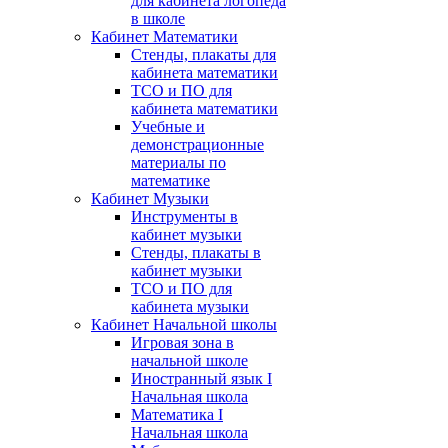
для кабинета логопеда
в школе
Кабинет Математики
Стенды, плакаты для
кабинета математики
ТСО и ПО для
кабинета математики
Учебные и
демонстрационные
материалы по
математике
Кабинет Музыки
Инструменты в
кабинет музыки
Стенды, плакаты в
кабинет музыки
ТСО и ПО для
кабинета музыки
Кабинет Начальной школы
Игровая зона в
начальной школе
Иностранный язык I
Начальная школа
Математика I
Начальная школа