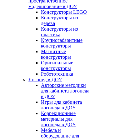
пространственное
моделирование в ДОУ
Конструкторы LEGO
Конструкторы из
дерева
Конструкторы из
пластика
Крупногабаритные
конструкторы
Магнитные
конструкторы
Оригинальные
конструкторы
Робототехника
Логопед в ДОУ
Авторские методики
для кабинета логопеда
в ДОУ
Игры для кабинета
логопеда в ДОУ
Коррекционные
материалы для
логопеда в ДОУ
Мебель и
оборудование для