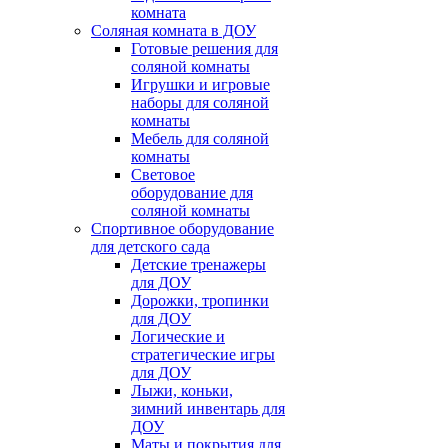
комната
Соляная комната в ДОУ
Готовые решения для
соляной комнаты
Игрушки и игровые
наборы для соляной
комнаты
Мебель для соляной
комнаты
Световое
оборудование для
соляной комнаты
Спортивное оборудование
для детского сада
Детские тренажеры
для ДОУ
Дорожки, тропинки
для ДОУ
Логические и
стратегические игры
для ДОУ
Лыжи, коньки,
зимний инвентарь для
ДОУ
Маты и покрытия для