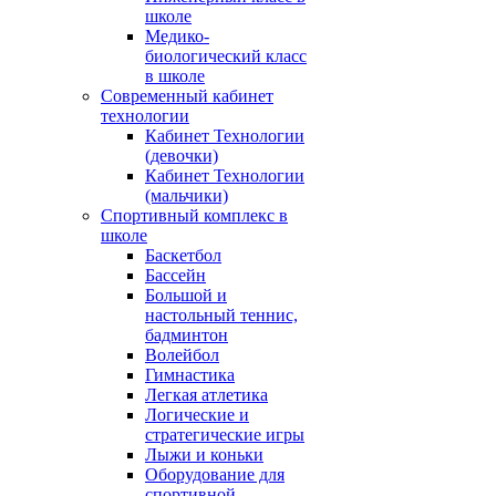
школе
Медико-
биологический класс
в школе
Современный кабинет
технологии
Кабинет Технологии
(девочки)
Кабинет Технологии
(мальчики)
Спортивный комплекс в
школе
Баскетбол
Бассейн
Большой и
настольный теннис,
бадминтон
Волейбол
Гимнастика
Легкая атлетика
Логические и
стратегические игры
Лыжи и коньки
Оборудование для
спортивной