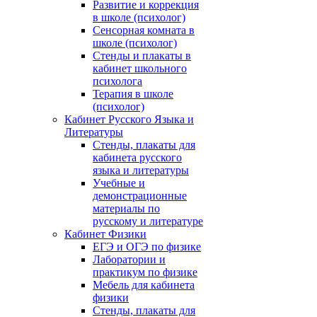
Развитие и коррекция
в школе (психолог)
Сенсорная комната в
школе (психолог)
Стенды и плакаты в
кабинет школьного
психолога
Терапия в школе
(психолог)
Кабинет Русского Языка и
Литературы
Стенды, плакаты для
кабинета русского
языка и литературы
Учебные и
демонстрационные
материалы по
русскому и литературе
Кабинет Физики
ЕГЭ и ОГЭ по физике
Лаборатории и
практикум по физике
Мебель для кабинета
физики
Стенды, плакаты для