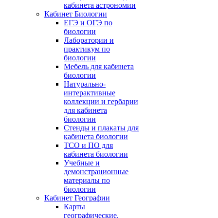
кабинета астрономии
Кабинет Биологии
ЕГЭ и ОГЭ по
биологии
Лаборатории и
практикум по
биологии
Мебель для кабинета
биологии
Натурально-
интерактивные
коллекции и гербарии
для кабинета
биологии
Стенды и плакаты для
кабинета биологии
ТСО и ПО для
кабинета биологии
Учебные и
демонстрационные
материалы по
биологии
Кабинет Географии
Карты
географические,