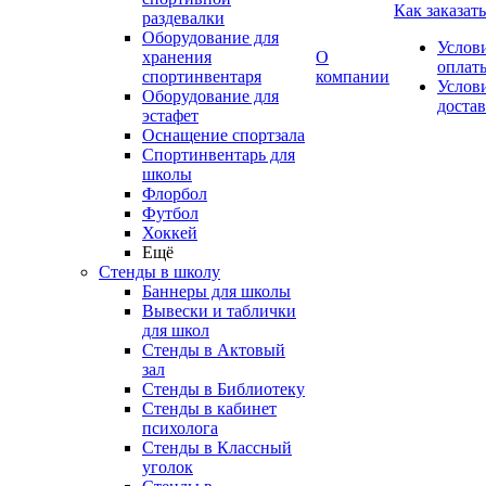
Как заказать
раздевалки
Оборудование для
Услов
хранения
О
оплат
спортинвентаря
компании
Услов
Оборудование для
доста
эстафет
Оснащение спортзала
Спортинвентарь для
школы
Флорбол
Футбол
Хоккей
Ещё
Стенды в школу
Баннеры для школы
Вывески и таблички
для школ
Стенды в Актовый
зал
Стенды в Библиотеку
Стенды в кабинет
психолога
Стенды в Классный
уголок