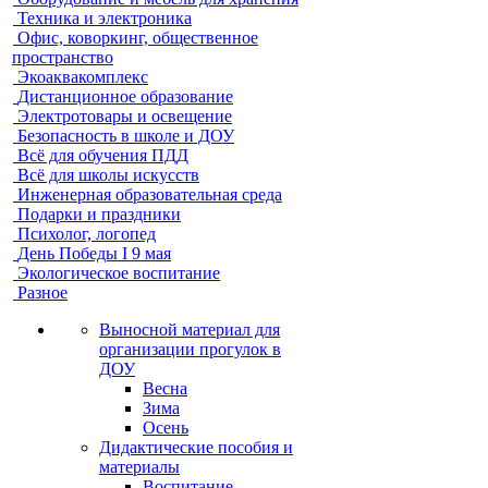
Техника и электроника
Офис, коворкинг, общественное
пространство
Экоаквакомплекс
Дистанционное образование
Электротовары и освещение
Безопасность в школе и ДОУ
Всё для обучения ПДД
Всё для школы искусств
Инженерная образовательная среда
Подарки и праздники
Психолог, логопед
День Победы I 9 мая
Экологическое воспитание
Разное
Выносной материал для
организации прогулок в
ДОУ
Весна
Зима
Осень
Дидактические пособия и
материалы
Воспитание