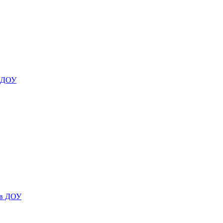
я ДОУ
 в ДОУ