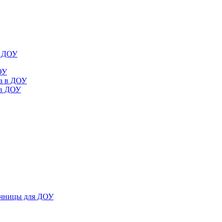
в ДОУ
ОУ
да в ДОУ
 в ДОУ
ечницы для ДОУ