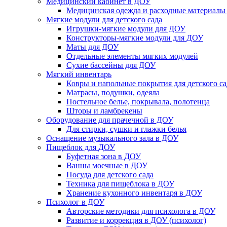
Медицинский кабинет в ДОУ
Медицинская одежда и расходные материалы
Мягкие модули для детского сада
Игрушки-мягкие модули для ДОУ
Конструкторы-мягкие модули для ДОУ
Маты для ДОУ
Отдельные элементы мягких модулей
Сухие бассейны для ДОУ
Мягкий инвентарь
Ковры и напольные покрытия для детского са
Матрасы, подушки, одеяла
Постельное белье, покрывала, полотенца
Шторы и ламбрекены
Оборудование для прачечной в ДОУ
Для стирки, сушки и глажки белья
Оснащение музыкального зала в ДОУ
Пищеблок для ДОУ
Буфетная зона в ДОУ
Ванны моечные в ДОУ
Посуда для детского сада
Техника для пищеблока в ДОУ
Хранение кухонного инвентаря в ДОУ
Психолог в ДОУ
Авторские методики для психолога в ДОУ
Развитие и коррекция в ДОУ (психолог)