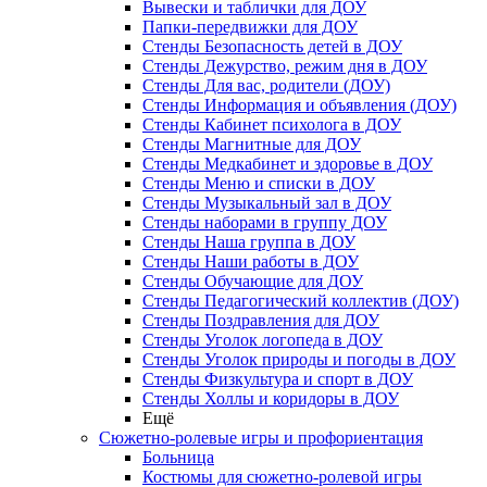
Вывески и таблички для ДОУ
Папки-передвижки для ДОУ
Стенды Безопасность детей в ДОУ
Стенды Дежурство, режим дня в ДОУ
Стенды Для вас, родители (ДОУ)
Стенды Информация и объявления (ДОУ)
Стенды Кабинет психолога в ДОУ
Стенды Магнитные для ДОУ
Стенды Медкабинет и здоровье в ДОУ
Стенды Меню и списки в ДОУ
Стенды Музыкальный зал в ДОУ
Стенды наборами в группу ДОУ
Стенды Наша группа в ДОУ
Стенды Наши работы в ДОУ
Стенды Обучающие для ДОУ
Стенды Педагогический коллектив (ДОУ)
Стенды Поздравления для ДОУ
Стенды Уголок логопеда в ДОУ
Стенды Уголок природы и погоды в ДОУ
Стенды Физкультура и спорт в ДОУ
Стенды Холлы и коридоры в ДОУ
Ещё
Сюжетно-ролевые игры и профориентация
Больница
Костюмы для сюжетно-ролевой игры