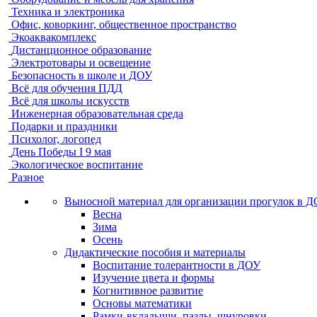
Техника и электроника
Офис, коворкинг, общественное пространство
Экоаквакомплекс
Дистанционное образование
Электротовары и освещение
Безопасность в школе и ДОУ
Всё для обучения ПДД
Всё для школы искусств
Инженерная образовательная среда
Подарки и праздники
Психолог, логопед
День Победы I 9 мая
Экологическое воспитание
Разное
Выносной материал для организации прогулок в 
Весна
Зима
Осень
Дидактические пособия и материалы
Воспитание толерантности в ДОУ
Изучение цвета и формы
Когнитивное развитие
Основы математики
Рамки-вкладыши, пазлы, шнуровки