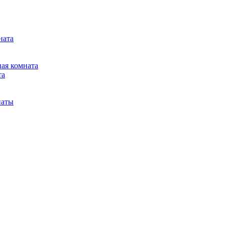
ната
ная комната
та
наты