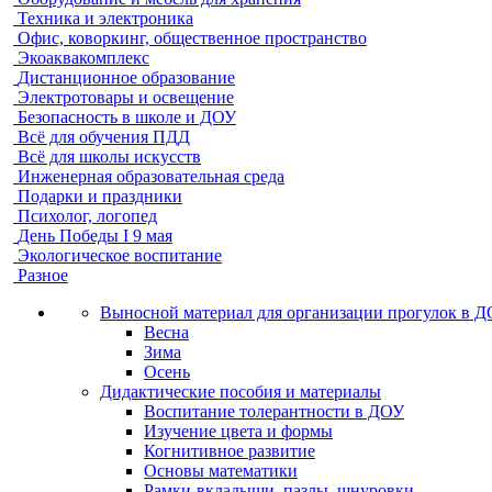
Техника и электроника
Офис, коворкинг, общественное пространство
Экоаквакомплекс
Дистанционное образование
Электротовары и освещение
Безопасность в школе и ДОУ
Всё для обучения ПДД
Всё для школы искусств
Инженерная образовательная среда
Подарки и праздники
Психолог, логопед
День Победы I 9 мая
Экологическое воспитание
Разное
Выносной материал для организации прогулок в 
Весна
Зима
Осень
Дидактические пособия и материалы
Воспитание толерантности в ДОУ
Изучение цвета и формы
Когнитивное развитие
Основы математики
Рамки-вкладыши, пазлы, шнуровки