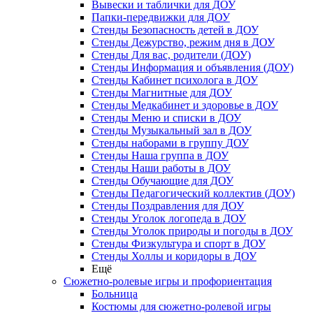
Вывески и таблички для ДОУ
Папки-передвижки для ДОУ
Стенды Безопасность детей в ДОУ
Стенды Дежурство, режим дня в ДОУ
Стенды Для вас, родители (ДОУ)
Стенды Информация и объявления (ДОУ)
Стенды Кабинет психолога в ДОУ
Стенды Магнитные для ДОУ
Стенды Медкабинет и здоровье в ДОУ
Стенды Меню и списки в ДОУ
Стенды Музыкальный зал в ДОУ
Стенды наборами в группу ДОУ
Стенды Наша группа в ДОУ
Стенды Наши работы в ДОУ
Стенды Обучающие для ДОУ
Стенды Педагогический коллектив (ДОУ)
Стенды Поздравления для ДОУ
Стенды Уголок логопеда в ДОУ
Стенды Уголок природы и погоды в ДОУ
Стенды Физкультура и спорт в ДОУ
Стенды Холлы и коридоры в ДОУ
Ещё
Сюжетно-ролевые игры и профориентация
Больница
Костюмы для сюжетно-ролевой игры