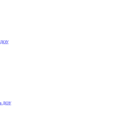
я ДОУ
 в ДОУ