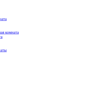
ната
ная комната
та
наты