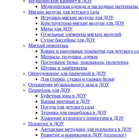
Медицинский кабинет в ДОУ
Медицинская одежда и расходные материалы
Мягкие модули для детского сада
Игрушки-мягкие модули для ДОУ
Конструкторы-мягкие модули для ДОУ
Маты для ДОУ
Отдельные элементы мягких модулей
Сухие бассейны для ДОУ
Мягкий инвентарь
Ковры и напольные покрытия для детского са
Матрасы, подушки, одеяла
Постельное белье, покрывала, полотенца
Шторы и ламбрекены
Оборудование для прачечной в ДОУ
Для стирки, сушки и глажки белья
Оснащение музыкального зала в ДОУ
Пищеблок для ДОУ
Буфетная зона в ДОУ
Ванны моечные в ДОУ
Посуда для детского сада
Техника для пищеблока в ДОУ
Хранение кухонного инвентаря в ДОУ
Психолог в ДОУ
Авторские методики для психолога в ДОУ
Развитие и коррекция в ДОУ (психолог)