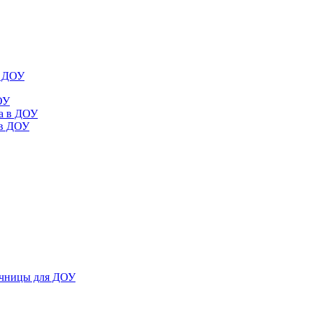
в ДОУ
ОУ
да в ДОУ
 в ДОУ
ечницы для ДОУ