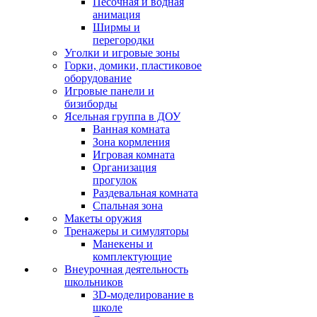
Песочная и водная
анимация
Ширмы и
перегородки
Уголки и игровые зоны
Горки, домики, пластиковое
оборудование
Игровые панели и
бизиборды
Ясельная группа в ДОУ
Ванная комната
Зона кормления
Игровая комната
Организация
прогулок
Раздевальная комната
Спальная зона
Макеты оружия
Тренажеры и симуляторы
Манекены и
комплектующие
Внеурочная деятельность
школьников
3D-моделирование в
школе