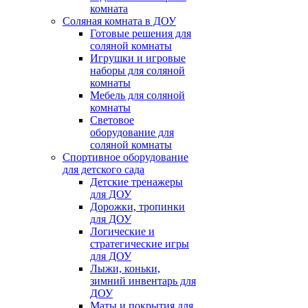
комната
Соляная комната в ДОУ
Готовые решения для
соляной комнаты
Игрушки и игровые
наборы для соляной
комнаты
Мебель для соляной
комнаты
Световое
оборудование для
соляной комнаты
Спортивное оборудование
для детского сада
Детские тренажеры
для ДОУ
Дорожки, тропинки
для ДОУ
Логические и
стратегические игры
для ДОУ
Лыжи, коньки,
зимний инвентарь для
ДОУ
Маты и покрытия для