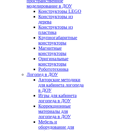
пространственное
моделирование в ДОУ
Конструкторы LEGO
Конструкторы из
дерева
Конструкторы из
пластика
Крупногабаритные
конструкторы
Магнитные
конструкторы
Оригинальные
конструкторы
Робототехника
Логопед в ДОУ
Авторские методики
для кабинета логопеда
в ДОУ
Игры для кабинета
логопеда в ДОУ
Коррекционные
материалы для
логопеда в ДОУ
Мебель и
оборудование для