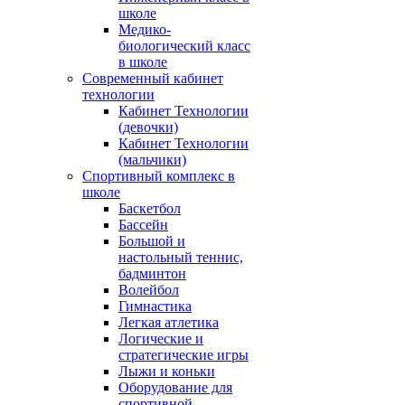
школе
Медико-
биологический класс
в школе
Современный кабинет
технологии
Кабинет Технологии
(девочки)
Кабинет Технологии
(мальчики)
Спортивный комплекс в
школе
Баскетбол
Бассейн
Большой и
настольный теннис,
бадминтон
Волейбол
Гимнастика
Легкая атлетика
Логические и
стратегические игры
Лыжи и коньки
Оборудование для
спортивной