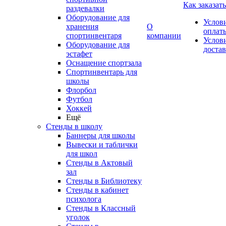
Как заказать
раздевалки
Оборудование для
Услов
хранения
О
оплат
спортинвентаря
компании
Услов
Оборудование для
доста
эстафет
Оснащение спортзала
Спортинвентарь для
школы
Флорбол
Футбол
Хоккей
Ещё
Стенды в школу
Баннеры для школы
Вывески и таблички
для школ
Стенды в Актовый
зал
Стенды в Библиотеку
Стенды в кабинет
психолога
Стенды в Классный
уголок