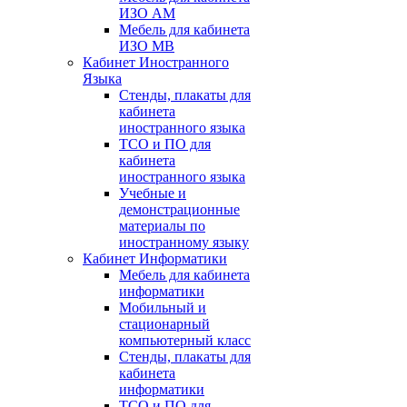
ИЗО АМ
Мебель для кабинета
ИЗО МВ
Кабинет Иностранного
Языка
Стенды, плакаты для
кабинета
иностранного языка
ТСО и ПО для
кабинета
иностранного языка
Учебные и
демонстрационные
материалы по
иностранному языку
Кабинет Информатики
Мебель для кабинета
информатики
Мобильный и
стационарный
компьютерный класс
Стенды, плакаты для
кабинета
информатики
ТСО и ПО для