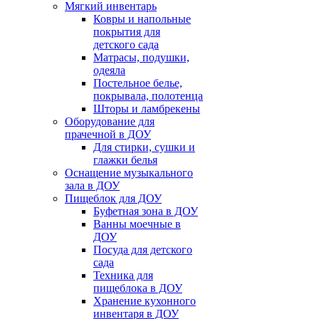
Мягкий инвентарь
Ковры и напольные
покрытия для
детского сада
Матрасы, подушки,
одеяла
Постельное белье,
покрывала, полотенца
Шторы и ламбрекены
Оборудование для
прачечной в ДОУ
Для стирки, сушки и
глажки белья
Оснащение музыкального
зала в ДОУ
Пищеблок для ДОУ
Буфетная зона в ДОУ
Ванны моечные в
ДОУ
Посуда для детского
сада
Техника для
пищеблока в ДОУ
Хранение кухонного
инвентаря в ДОУ