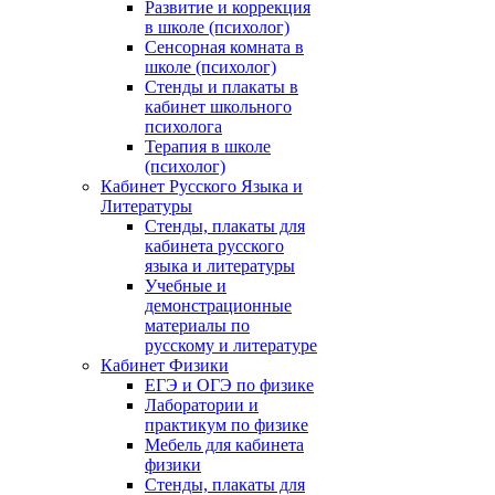
Развитие и коррекция
в школе (психолог)
Сенсорная комната в
школе (психолог)
Стенды и плакаты в
кабинет школьного
психолога
Терапия в школе
(психолог)
Кабинет Русского Языка и
Литературы
Стенды, плакаты для
кабинета русского
языка и литературы
Учебные и
демонстрационные
материалы по
русскому и литературе
Кабинет Физики
ЕГЭ и ОГЭ по физике
Лаборатории и
практикум по физике
Мебель для кабинета
физики
Стенды, плакаты для