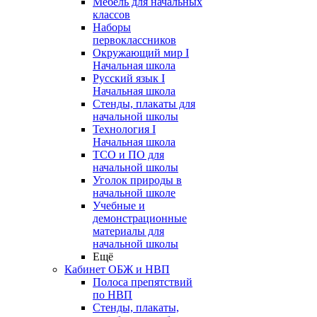
Мебель для начальных
классов
Наборы
первоклассников
Окружающий мир I
Начальная школа
Русский язык I
Начальная школа
Стенды, плакаты для
начальной школы
Технология I
Начальная школа
ТСО и ПО для
начальной школы
Уголок природы в
начальной школе
Учебные и
демонстрационные
материалы для
начальной школы
Ещё
Кабинет ОБЖ и НВП
Полоса препятствий
по НВП
Стенды, плакаты,