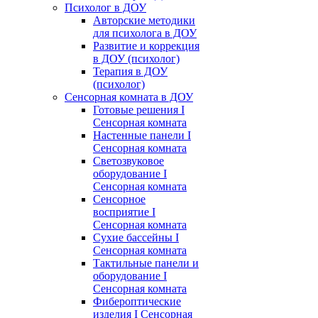
Психолог в ДОУ
Авторские методики
для психолога в ДОУ
Развитие и коррекция
в ДОУ (психолог)
Терапия в ДОУ
(психолог)
Сенсорная комната в ДОУ
Готовые решения I
Сенсорная комната
Настенные панели I
Сенсорная комната
Светозвуковое
оборудование I
Сенсорная комната
Сенсорное
восприятие I
Сенсорная комната
Сухие бассейны I
Сенсорная комната
Тактильные панели и
оборудование I
Сенсорная комната
Фибероптические
изделия I Сенсорная