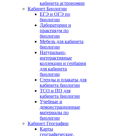
кабинета астрономии
Кабинет Биологии
ЕГЭ и ОГЭ по
биологии
Лаборатории и
практикум по
биологии
Мебель для кабинета
биологии
Натурально-
интерактивные
коллекции и гербарии
для кабинета
биологии
Стенды и плакаты для
кабинета биологии
ТСО и ПО для
кабинета биологии
Учебные и
демонстрационные
материалы по
биологии
Кабинет Географии
Карты
географические,