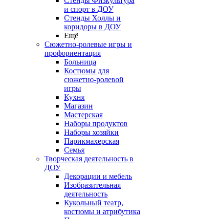
Стенды Физкультура
и спорт в ДОУ
Стенды Холлы и
коридоры в ДОУ
Ещё
Сюжетно-ролевые игры и
профориентация
Больница
Костюмы для
сюжетно-ролевой
игры
Кухня
Магазин
Мастерская
Наборы продуктов
Наборы хозяйки
Парикмахерская
Семья
Творческая деятельность в
ДОУ
Декорации и мебель
Изобразительная
деятельность
Кукольный театр,
костюмы и атрибутика