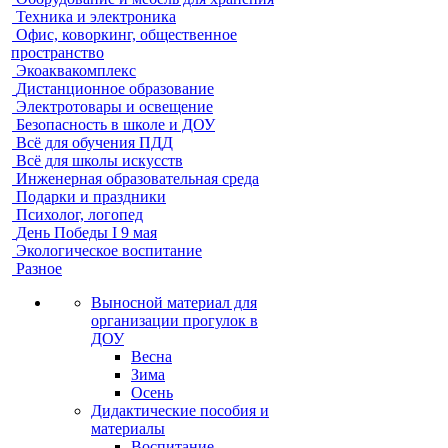
Техника и электроника
Офис, коворкинг, общественное
пространство
Экоаквакомплекс
Дистанционное образование
Электротовары и освещение
Безопасность в школе и ДОУ
Всё для обучения ПДД
Всё для школы искусств
Инженерная образовательная среда
Подарки и праздники
Психолог, логопед
День Победы I 9 мая
Экологическое воспитание
Разное
Выносной материал для
организации прогулок в
ДОУ
Весна
Зима
Осень
Дидактические пособия и
материалы
Воспитание