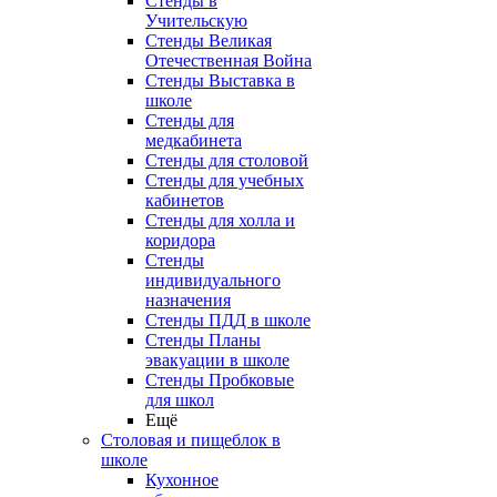
Стенды в
Учительскую
Стенды Великая
Отечественная Война
Стенды Выставка в
школе
Стенды для
медкабинета
Стенды для столовой
Стенды для учебных
кабинетов
Стенды для холла и
коридора
Стенды
индивидуального
назначения
Стенды ПДД в школе
Стенды Планы
эвакуации в школе
Стенды Пробковые
для школ
Ещё
Столовая и пищеблок в
школе
Кухонное