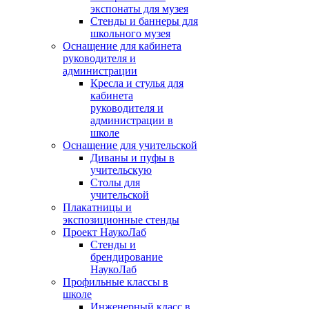
экспонаты для музея
Стенды и баннеры для
школьного музея
Оснащение для кабинета
руководителя и
администрации
Кресла и стулья для
кабинета
руководителя и
администрации в
школе
Оснащение для учительской
Диваны и пуфы в
учительскую
Столы для
учительской
Плакатницы и
экспозиционные стенды
Проект НаукоЛаб
Стенды и
брендирование
НаукоЛаб
Профильные классы в
школе
Инженерный класс в