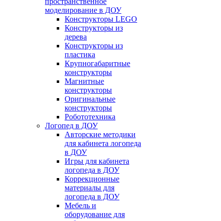
пространственное
моделирование в ДОУ
Конструкторы LEGO
Конструкторы из
дерева
Конструкторы из
пластика
Крупногабаритные
конструкторы
Магнитные
конструкторы
Оригинальные
конструкторы
Робототехника
Логопед в ДОУ
Авторские методики
для кабинета логопеда
в ДОУ
Игры для кабинета
логопеда в ДОУ
Коррекционные
материалы для
логопеда в ДОУ
Мебель и
оборудование для