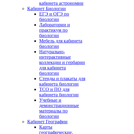
кабинета астрономии
Кабинет Биологии
ЕГЭ и ОГЭ по
биологии
Лаборатории и
практикум по
биологии
Мебель для кабинета
биологии
Натурально-
интерактивные
коллекции и гербарии
для кабинета
биологии
Стенды и плакаты для
кабинета биологии
ТСО и ПО для
кабинета биологии
Учебные и
демонстрационные
материалы по
биологии
Кабинет Географии
Карты
географические,