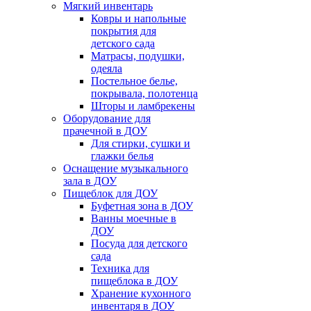
Мягкий инвентарь
Ковры и напольные
покрытия для
детского сада
Матрасы, подушки,
одеяла
Постельное белье,
покрывала, полотенца
Шторы и ламбрекены
Оборудование для
прачечной в ДОУ
Для стирки, сушки и
глажки белья
Оснащение музыкального
зала в ДОУ
Пищеблок для ДОУ
Буфетная зона в ДОУ
Ванны моечные в
ДОУ
Посуда для детского
сада
Техника для
пищеблока в ДОУ
Хранение кухонного
инвентаря в ДОУ