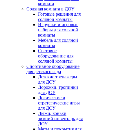
комната
Соляная комната в ДОУ
Готовые решения для
соляной комнаты
Игрушки и игровые
наборы для соляной
комнаты
Мебель для соляной
комнаты
Световое
оборудование для
соляной комнаты
Спортивное оборудование
для детского сада
Детские тренажеры
для ДОУ
Дорожки, тропинки
для ДОУ
Логические и
стратегические игры
для ДОУ
Лыжи, коньки,
зимний инвентарь для
ДОУ
Маты и покрытия для