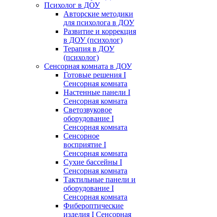
Психолог в ДОУ
Авторские методики
для психолога в ДОУ
Развитие и коррекция
в ДОУ (психолог)
Терапия в ДОУ
(психолог)
Сенсорная комната в ДОУ
Готовые решения I
Сенсорная комната
Настенные панели I
Сенсорная комната
Светозвуковое
оборудование I
Сенсорная комната
Сенсорное
восприятие I
Сенсорная комната
Сухие бассейны I
Сенсорная комната
Тактильные панели и
оборудование I
Сенсорная комната
Фибероптические
изделия I Сенсорная