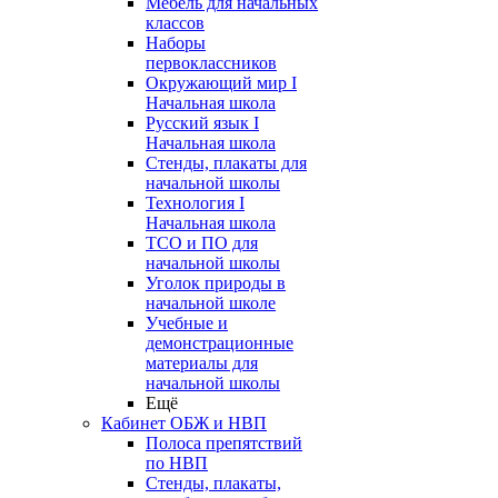
Мебель для начальных
классов
Наборы
первоклассников
Окружающий мир I
Начальная школа
Русский язык I
Начальная школа
Стенды, плакаты для
начальной школы
Технология I
Начальная школа
ТСО и ПО для
начальной школы
Уголок природы в
начальной школе
Учебные и
демонстрационные
материалы для
начальной школы
Ещё
Кабинет ОБЖ и НВП
Полоса препятствий
по НВП
Стенды, плакаты,