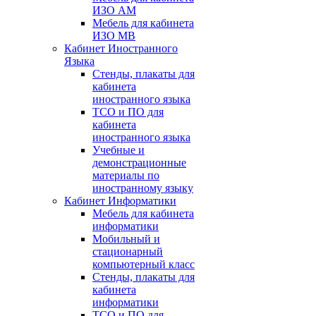
ИЗО АМ
Мебель для кабинета
ИЗО МВ
Кабинет Иностранного
Языка
Стенды, плакаты для
кабинета
иностранного языка
ТСО и ПО для
кабинета
иностранного языка
Учебные и
демонстрационные
материалы по
иностранному языку
Кабинет Информатики
Мебель для кабинета
информатики
Мобильный и
стационарный
компьютерный класс
Стенды, плакаты для
кабинета
информатики
ТСО и ПО для