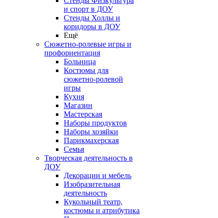
Стенды Физкультура
и спорт в ДОУ
Стенды Холлы и
коридоры в ДОУ
Ещё
Сюжетно-ролевые игры и
профориентация
Больница
Костюмы для
сюжетно-ролевой
игры
Кухня
Магазин
Мастерская
Наборы продуктов
Наборы хозяйки
Парикмахерская
Семья
Творческая деятельность в
ДОУ
Декорации и мебель
Изобразительная
деятельность
Кукольный театр,
костюмы и атрибутика