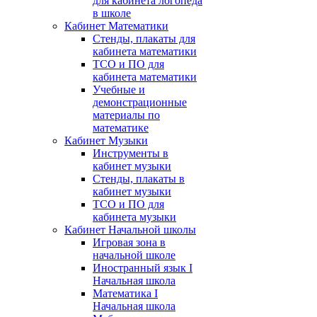
для кабинета логопеда
в школе
Кабинет Математики
Стенды, плакаты для
кабинета математики
ТСО и ПО для
кабинета математики
Учебные и
демонстрационные
материалы по
математике
Кабинет Музыки
Инструменты в
кабинет музыки
Стенды, плакаты в
кабинет музыки
ТСО и ПО для
кабинета музыки
Кабинет Начальной школы
Игровая зона в
начальной школе
Иностранный язык I
Начальная школа
Математика I
Начальная школа