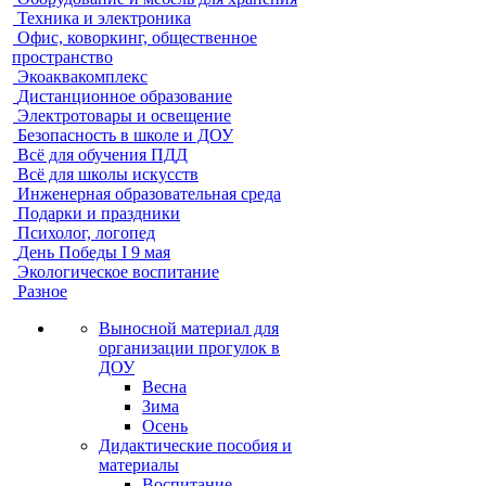
Техника и электроника
Офис, коворкинг, общественное
пространство
Экоаквакомплекс
Дистанционное образование
Электротовары и освещение
Безопасность в школе и ДОУ
Всё для обучения ПДД
Всё для школы искусств
Инженерная образовательная среда
Подарки и праздники
Психолог, логопед
День Победы I 9 мая
Экологическое воспитание
Разное
Выносной материал для
организации прогулок в
ДОУ
Весна
Зима
Осень
Дидактические пособия и
материалы
Воспитание