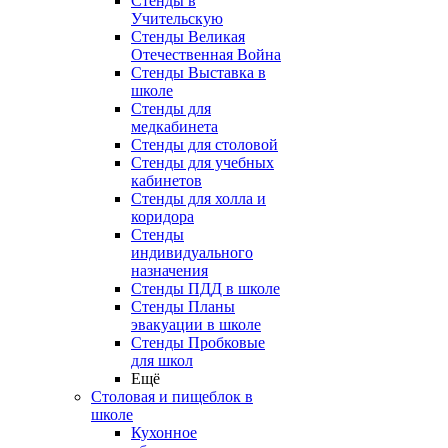
Стенды в
Учительскую
Стенды Великая
Отечественная Война
Стенды Выставка в
школе
Стенды для
медкабинета
Стенды для столовой
Стенды для учебных
кабинетов
Стенды для холла и
коридора
Стенды
индивидуального
назначения
Стенды ПДД в школе
Стенды Планы
эвакуации в школе
Стенды Пробковые
для школ
Ещё
Столовая и пищеблок в
школе
Кухонное