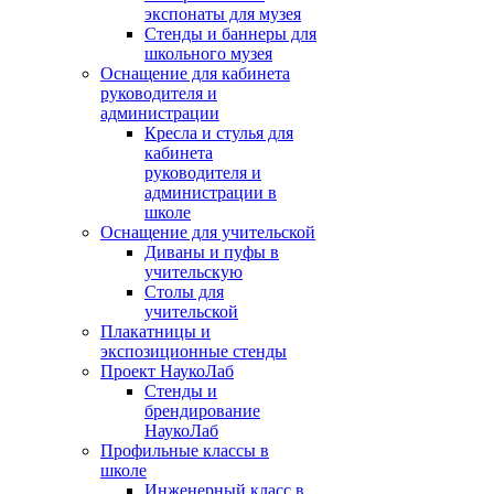
экспонаты для музея
Стенды и баннеры для
школьного музея
Оснащение для кабинета
руководителя и
администрации
Кресла и стулья для
кабинета
руководителя и
администрации в
школе
Оснащение для учительской
Диваны и пуфы в
учительскую
Столы для
учительской
Плакатницы и
экспозиционные стенды
Проект НаукоЛаб
Стенды и
брендирование
НаукоЛаб
Профильные классы в
школе
Инженерный класс в