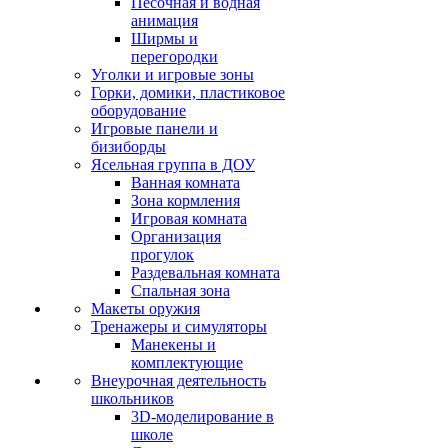
Песочная и водная
анимация
Ширмы и
перегородки
Уголки и игровые зоны
Горки, домики, пластиковое
оборудование
Игровые панели и
бизиборды
Ясельная группа в ДОУ
Ванная комната
Зона кормления
Игровая комната
Организация
прогулок
Раздевальная комната
Спальная зона
Макеты оружия
Тренажеры и симуляторы
Манекены и
комплектующие
Внеурочная деятельность
школьников
3D-моделирование в
школе