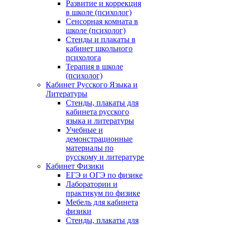
Развитие и коррекция
в школе (психолог)
Сенсорная комната в
школе (психолог)
Стенды и плакаты в
кабинет школьного
психолога
Терапия в школе
(психолог)
Кабинет Русского Языка и
Литературы
Стенды, плакаты для
кабинета русского
языка и литературы
Учебные и
демонстрационные
материалы по
русскому и литературе
Кабинет Физики
ЕГЭ и ОГЭ по физике
Лаборатории и
практикум по физике
Мебель для кабинета
физики
Стенды, плакаты для