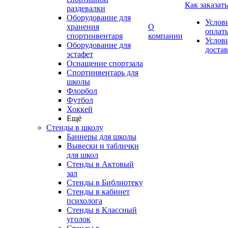
Как заказать
раздевалки
Оборудование для
Услов
хранения
О
оплат
спортинвентаря
компании
Услов
Оборудование для
доста
эстафет
Оснащение спортзала
Спортинвентарь для
школы
Флорбол
Футбол
Хоккей
Ещё
Стенды в школу
Баннеры для школы
Вывески и таблички
для школ
Стенды в Актовый
зал
Стенды в Библиотеку
Стенды в кабинет
психолога
Стенды в Классный
уголок