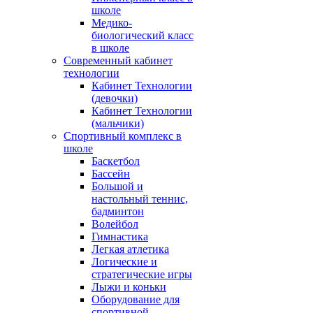
школе
Медико-
биологический класс
в школе
Современный кабинет
технологии
Кабинет Технологии
(девочки)
Кабинет Технологии
(мальчики)
Спортивный комплекс в
школе
Баскетбол
Бассейн
Большой и
настольный теннис,
бадминтон
Волейбол
Гимнастика
Легкая атлетика
Логические и
стратегические игры
Лыжи и коньки
Оборудование для
спортивной