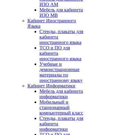
ИЗО АМ
Мебель для кабинета
ИЗО МВ
Кабинет Иностранного
Языка
Стенды, плакаты для
кабинета
иностранного языка
ТСО и ПО для
кабинета
иностранного языка
Учебные и
демонстрационные
материалы по
иностранному языку
Кабинет Информатики
Мебель для кабинета
информатики
Мобильный и
стационарный
компьютерный класс
Стенды, плакаты для
кабинета
информатики
ТСО и ПО для