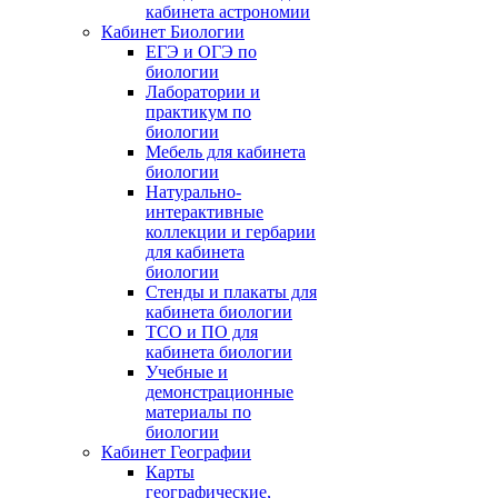
кабинета астрономии
Кабинет Биологии
ЕГЭ и ОГЭ по
биологии
Лаборатории и
практикум по
биологии
Мебель для кабинета
биологии
Натурально-
интерактивные
коллекции и гербарии
для кабинета
биологии
Стенды и плакаты для
кабинета биологии
ТСО и ПО для
кабинета биологии
Учебные и
демонстрационные
материалы по
биологии
Кабинет Географии
Карты
географические,