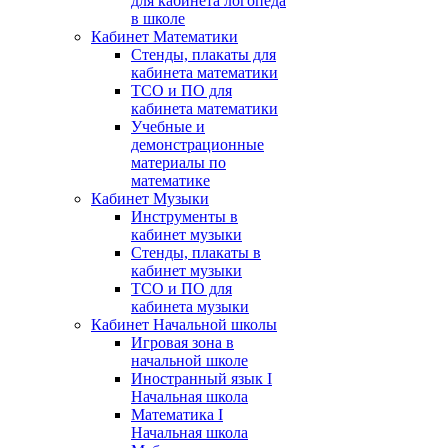
для кабинета логопеда
в школе
Кабинет Математики
Стенды, плакаты для
кабинета математики
ТСО и ПО для
кабинета математики
Учебные и
демонстрационные
материалы по
математике
Кабинет Музыки
Инструменты в
кабинет музыки
Стенды, плакаты в
кабинет музыки
ТСО и ПО для
кабинета музыки
Кабинет Начальной школы
Игровая зона в
начальной школе
Иностранный язык I
Начальная школа
Математика I
Начальная школа