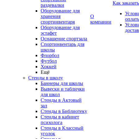
Как заказать
раздевалки
Оборудование для
Услов
хранения
О
оплат
спортинвентаря
компании
Услов
Оборудование для
доста
эстафет
Оснащение спортзала
Спортинвентарь для
школы
Флорбол
Футбол
Хоккей
Ещё
Стенды в школу
Баннеры для школы
Вывески и таблички
для школ
Стенды в Актовый
зал
Стенды в Библиотеку
Стенды в кабинет
психолога
Стенды в Классный
уголок