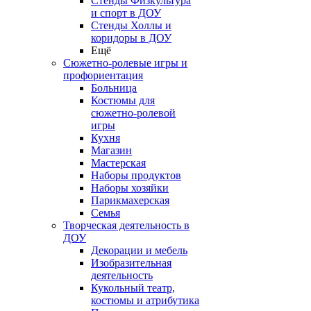
Стенды Физкультура
и спорт в ДОУ
Стенды Холлы и
коридоры в ДОУ
Ещё
Сюжетно-ролевые игры и
профориентация
Больница
Костюмы для
сюжетно-ролевой
игры
Кухня
Магазин
Мастерская
Наборы продуктов
Наборы хозяйки
Парикмахерская
Семья
Творческая деятельность в
ДОУ
Декорации и мебель
Изобразительная
деятельность
Кукольный театр,
костюмы и атрибутика