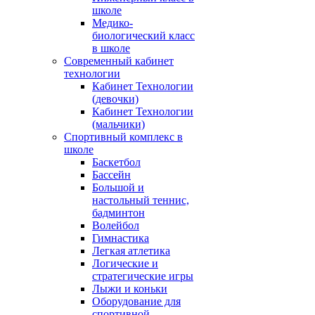
школе
Медико-
биологический класс
в школе
Современный кабинет
технологии
Кабинет Технологии
(девочки)
Кабинет Технологии
(мальчики)
Спортивный комплекс в
школе
Баскетбол
Бассейн
Большой и
настольный теннис,
бадминтон
Волейбол
Гимнастика
Легкая атлетика
Логические и
стратегические игры
Лыжи и коньки
Оборудование для
спортивной