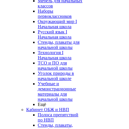
Мебель для начальных
классов
Наборы
первоклассников
Окружающий мир I
Начальная школа
Русский язык I
Начальная школа
Стенды, плакаты для
начальной школы
Технология I
Начальная школа
ТСО и ПО для
начальной школы
Уголок природы в
начальной школе
Учебные и
демонстрационные
материалы для
начальной школы
Ещё
Кабинет ОБЖ и НВП
Полоса препятствий
по НВП
Стенды, плакаты,