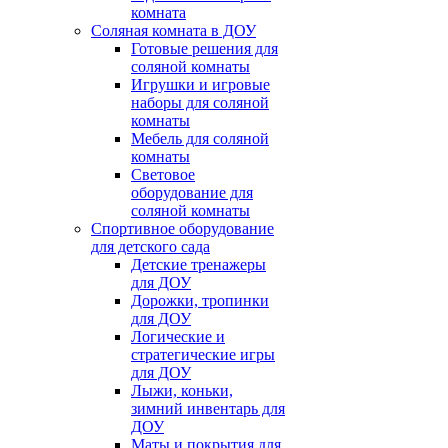
комната
Соляная комната в ДОУ
Готовые решения для
соляной комнаты
Игрушки и игровые
наборы для соляной
комнаты
Мебель для соляной
комнаты
Световое
оборудование для
соляной комнаты
Спортивное оборудование
для детского сада
Детские тренажеры
для ДОУ
Дорожки, тропинки
для ДОУ
Логические и
стратегические игры
для ДОУ
Лыжи, коньки,
зимний инвентарь для
ДОУ
Маты и покрытия для