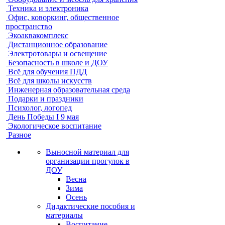
Техника и электроника
Офис, коворкинг, общественное
пространство
Экоаквакомплекс
Дистанционное образование
Электротовары и освещение
Безопасность в школе и ДОУ
Всё для обучения ПДД
Всё для школы искусств
Инженерная образовательная среда
Подарки и праздники
Психолог, логопед
День Победы I 9 мая
Экологическое воспитание
Разное
Выносной материал для
организации прогулок в
ДОУ
Весна
Зима
Осень
Дидактические пособия и
материалы
Воспитание