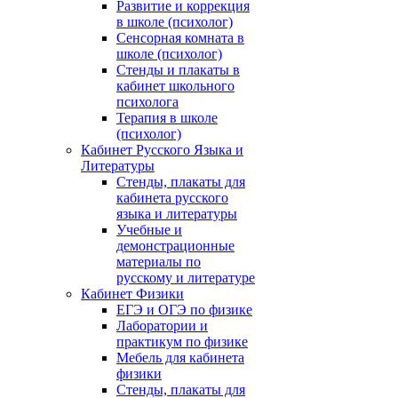
Развитие и коррекция
в школе (психолог)
Сенсорная комната в
школе (психолог)
Стенды и плакаты в
кабинет школьного
психолога
Терапия в школе
(психолог)
Кабинет Русского Языка и
Литературы
Стенды, плакаты для
кабинета русского
языка и литературы
Учебные и
демонстрационные
материалы по
русскому и литературе
Кабинет Физики
ЕГЭ и ОГЭ по физике
Лаборатории и
практикум по физике
Мебель для кабинета
физики
Стенды, плакаты для