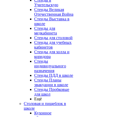
Стенды в
Учительскую
Стенды Великая
Отечественная Война
Стенды Выставка в
школе
Стенды для
медкабинета
Стенды для столовой
Стенды для учебных
кабинетов
Стенды для холла и
коридора
Стенды
индивидуального
назначения
Стенды ПДД в школе
Стенды Планы
эвакуации в школе
Стенды Пробковые
для школ
Ещё
Столовая и пищеблок в
школе
Кухонное