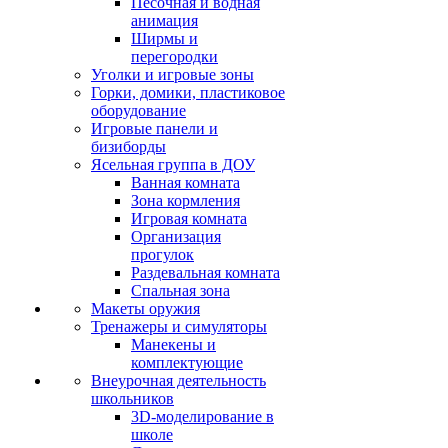
Песочная и водная
анимация
Ширмы и
перегородки
Уголки и игровые зоны
Горки, домики, пластиковое
оборудование
Игровые панели и
бизиборды
Ясельная группа в ДОУ
Ванная комната
Зона кормления
Игровая комната
Организация
прогулок
Раздевальная комната
Спальная зона
Макеты оружия
Тренажеры и симуляторы
Манекены и
комплектующие
Внеурочная деятельность
школьников
3D-моделирование в
школе