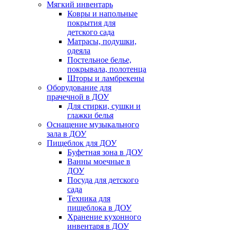
Мягкий инвентарь
Ковры и напольные
покрытия для
детского сада
Матрасы, подушки,
одеяла
Постельное белье,
покрывала, полотенца
Шторы и ламбрекены
Оборудование для
прачечной в ДОУ
Для стирки, сушки и
глажки белья
Оснащение музыкального
зала в ДОУ
Пищеблок для ДОУ
Буфетная зона в ДОУ
Ванны моечные в
ДОУ
Посуда для детского
сада
Техника для
пищеблока в ДОУ
Хранение кухонного
инвентаря в ДОУ