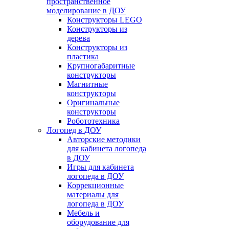
пространственное
моделирование в ДОУ
Конструкторы LEGO
Конструкторы из
дерева
Конструкторы из
пластика
Крупногабаритные
конструкторы
Магнитные
конструкторы
Оригинальные
конструкторы
Робототехника
Логопед в ДОУ
Авторские методики
для кабинета логопеда
в ДОУ
Игры для кабинета
логопеда в ДОУ
Коррекционные
материалы для
логопеда в ДОУ
Мебель и
оборудование для