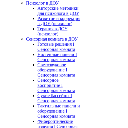
Психолог в ДОУ
Авторские методики
для психолога в ДОУ
Развитие и коррекция
в ДОУ (психолог)
Терапия в ДОУ
(психолог)
Сенсорная комната в ДОУ
Готовые решения I
Сенсорная комната
Настенные панели I
Сенсорная комната
Светозвуковое
оборудование I
Сенсорная комната
Сенсорное
восприятие I
Сенсорная комната
Сухие бассейны I
Сенсорная комната
Тактильные панели и
оборудование I
Сенсорная комната
Фибероптические
изделия I Сенсорная