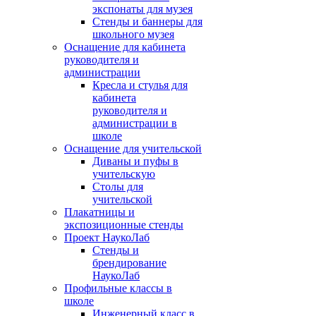
экспонаты для музея
Стенды и баннеры для
школьного музея
Оснащение для кабинета
руководителя и
администрации
Кресла и стулья для
кабинета
руководителя и
администрации в
школе
Оснащение для учительской
Диваны и пуфы в
учительскую
Столы для
учительской
Плакатницы и
экспозиционные стенды
Проект НаукоЛаб
Стенды и
брендирование
НаукоЛаб
Профильные классы в
школе
Инженерный класс в