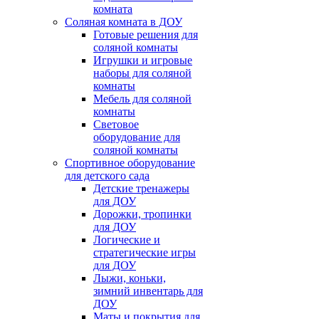
комната
Соляная комната в ДОУ
Готовые решения для
соляной комнаты
Игрушки и игровые
наборы для соляной
комнаты
Мебель для соляной
комнаты
Световое
оборудование для
соляной комнаты
Спортивное оборудование
для детского сада
Детские тренажеры
для ДОУ
Дорожки, тропинки
для ДОУ
Логические и
стратегические игры
для ДОУ
Лыжи, коньки,
зимний инвентарь для
ДОУ
Маты и покрытия для