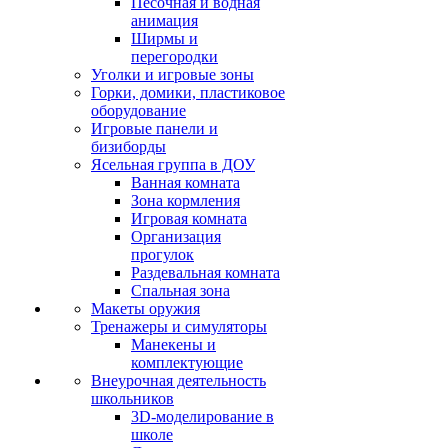
Песочная и водная
анимация
Ширмы и
перегородки
Уголки и игровые зоны
Горки, домики, пластиковое
оборудование
Игровые панели и
бизиборды
Ясельная группа в ДОУ
Ванная комната
Зона кормления
Игровая комната
Организация
прогулок
Раздевальная комната
Спальная зона
Макеты оружия
Тренажеры и симуляторы
Манекены и
комплектующие
Внеурочная деятельность
школьников
3D-моделирование в
школе