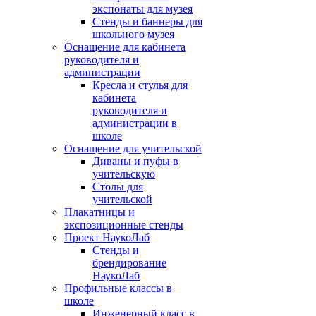
экспонаты для музея
Стенды и баннеры для
школьного музея
Оснащение для кабинета
руководителя и
администрации
Кресла и стулья для
кабинета
руководителя и
администрации в
школе
Оснащение для учительской
Диваны и пуфы в
учительскую
Столы для
учительской
Плакатницы и
экспозиционные стенды
Проект НаукоЛаб
Стенды и
брендирование
НаукоЛаб
Профильные классы в
школе
Инженерный класс в