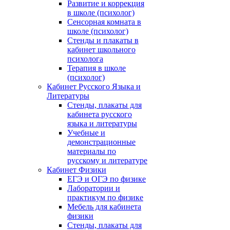
Развитие и коррекция
в школе (психолог)
Сенсорная комната в
школе (психолог)
Стенды и плакаты в
кабинет школьного
психолога
Терапия в школе
(психолог)
Кабинет Русского Языка и
Литературы
Стенды, плакаты для
кабинета русского
языка и литературы
Учебные и
демонстрационные
материалы по
русскому и литературе
Кабинет Физики
ЕГЭ и ОГЭ по физике
Лаборатории и
практикум по физике
Мебель для кабинета
физики
Стенды, плакаты для