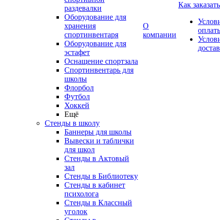
Как заказать
раздевалки
Оборудование для
Услов
хранения
О
оплат
спортинвентаря
компании
Услов
Оборудование для
доста
эстафет
Оснащение спортзала
Спортинвентарь для
школы
Флорбол
Футбол
Хоккей
Ещё
Стенды в школу
Баннеры для школы
Вывески и таблички
для школ
Стенды в Актовый
зал
Стенды в Библиотеку
Стенды в кабинет
психолога
Стенды в Классный
уголок