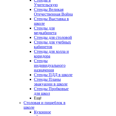
Стенды в
Учительскую
Стенды Великая
Отечественная Война
Стенды Выставка в
школе
Стенды для
медкабинета
Стенды для столовой
Стенды для учебных
кабинетов
Стенды для холла и
коридора
Стенды
индивидуального
назначения
Стенды ПДД в школе
Стенды Планы
эвакуации в школе
Стенды Пробковые
для школ
Ещё
Столовая и пищеблок в
школе
Кухонное