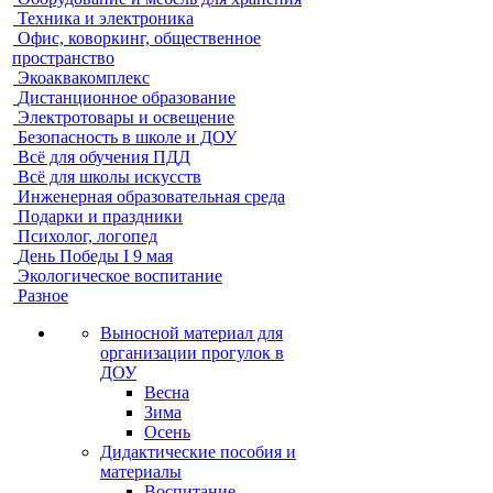
Техника и электроника
Офис, коворкинг, общественное
пространство
Экоаквакомплекс
Дистанционное образование
Электротовары и освещение
Безопасность в школе и ДОУ
Всё для обучения ПДД
Всё для школы искусств
Инженерная образовательная среда
Подарки и праздники
Психолог, логопед
День Победы I 9 мая
Экологическое воспитание
Разное
Выносной материал для
организации прогулок в
ДОУ
Весна
Зима
Осень
Дидактические пособия и
материалы
Воспитание