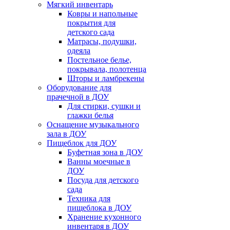
Мягкий инвентарь
Ковры и напольные
покрытия для
детского сада
Матрасы, подушки,
одеяла
Постельное белье,
покрывала, полотенца
Шторы и ламбрекены
Оборудование для
прачечной в ДОУ
Для стирки, сушки и
глажки белья
Оснащение музыкального
зала в ДОУ
Пищеблок для ДОУ
Буфетная зона в ДОУ
Ванны моечные в
ДОУ
Посуда для детского
сада
Техника для
пищеблока в ДОУ
Хранение кухонного
инвентаря в ДОУ