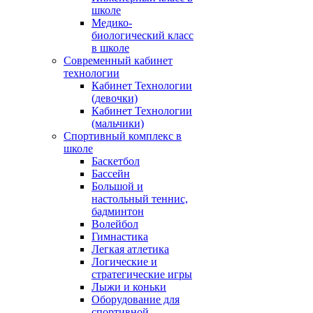
школе
Медико-
биологический класс
в школе
Современный кабинет
технологии
Кабинет Технологии
(девочки)
Кабинет Технологии
(мальчики)
Спортивный комплекс в
школе
Баскетбол
Бассейн
Большой и
настольный теннис,
бадминтон
Волейбол
Гимнастика
Легкая атлетика
Логические и
стратегические игры
Лыжи и коньки
Оборудование для
спортивной