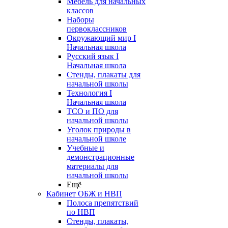
Мебель для начальных
классов
Наборы
первоклассников
Окружающий мир I
Начальная школа
Русский язык I
Начальная школа
Стенды, плакаты для
начальной школы
Технология I
Начальная школа
ТСО и ПО для
начальной школы
Уголок природы в
начальной школе
Учебные и
демонстрационные
материалы для
начальной школы
Ещё
Кабинет ОБЖ и НВП
Полоса препятствий
по НВП
Стенды, плакаты,