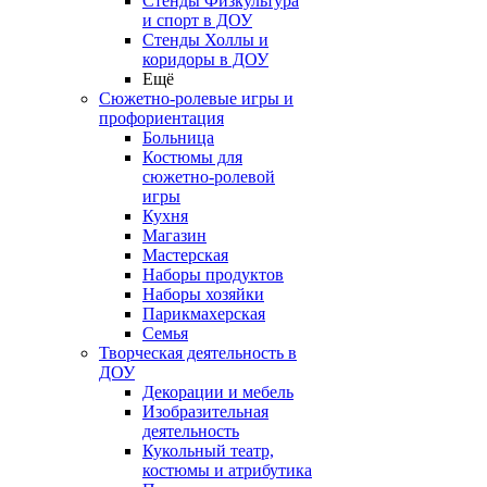
Стенды Физкультура
и спорт в ДОУ
Стенды Холлы и
коридоры в ДОУ
Ещё
Сюжетно-ролевые игры и
профориентация
Больница
Костюмы для
сюжетно-ролевой
игры
Кухня
Магазин
Мастерская
Наборы продуктов
Наборы хозяйки
Парикмахерская
Семья
Творческая деятельность в
ДОУ
Декорации и мебель
Изобразительная
деятельность
Кукольный театр,
костюмы и атрибутика