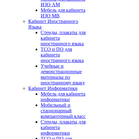
ИЗО АМ
Мебель для кабинета
ИЗО МВ
Кабинет Иностранного
Языка
Стенды, плакаты для
кабинета
иностранного языка
ТСО и ПО для
кабинета
иностранного языка
Учебные и
демонстрационные
материалы по
иностранному языку
Кабинет Информатики
Мебель для кабинета
информатики
Мобильный и
стационарный
компьютерный класс
Стенды, плакаты для
кабинета
информатики
ТСО и ПО для