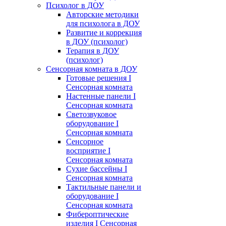
Психолог в ДОУ
Авторские методики
для психолога в ДОУ
Развитие и коррекция
в ДОУ (психолог)
Терапия в ДОУ
(психолог)
Сенсорная комната в ДОУ
Готовые решения I
Сенсорная комната
Настенные панели I
Сенсорная комната
Светозвуковое
оборудование I
Сенсорная комната
Сенсорное
восприятие I
Сенсорная комната
Сухие бассейны I
Сенсорная комната
Тактильные панели и
оборудование I
Сенсорная комната
Фибероптические
изделия I Сенсорная