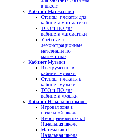
для кабинета логопеда
в школе
Кабинет Математики
Стенды, плакаты для
кабинета математики
ТСО и ПО для
кабинета математики
Учебные и
демонстрационные
материалы по
математике
Кабинет Музыки
Инструменты в
кабинет музыки
Стенды, плакаты в
кабинет музыки
ТСО и ПО для
кабинета музыки
Кабинет Начальной школы
Игровая зона в
начальной школе
Иностранный язык I
Начальная школа
Математика I
Начальная школа