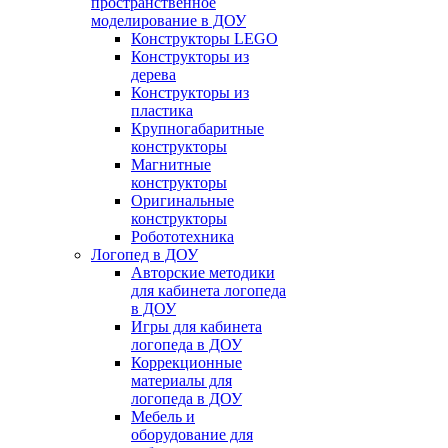
пространственное
моделирование в ДОУ
Конструкторы LEGO
Конструкторы из
дерева
Конструкторы из
пластика
Крупногабаритные
конструкторы
Магнитные
конструкторы
Оригинальные
конструкторы
Робототехника
Логопед в ДОУ
Авторские методики
для кабинета логопеда
в ДОУ
Игры для кабинета
логопеда в ДОУ
Коррекционные
материалы для
логопеда в ДОУ
Мебель и
оборудование для