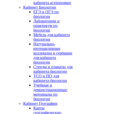
кабинета астрономии
Кабинет Биологии
ЕГЭ и ОГЭ по
биологии
Лаборатории и
практикум по
биологии
Мебель для кабинета
биологии
Натурально-
интерактивные
коллекции и гербарии
для кабинета
биологии
Стенды и плакаты для
кабинета биологии
ТСО и ПО для
кабинета биологии
Учебные и
демонстрационные
материалы по
биологии
Кабинет Географии
Карты
географические,