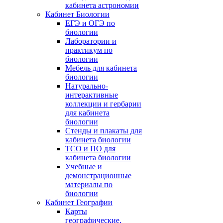
кабинета астрономии
Кабинет Биологии
ЕГЭ и ОГЭ по
биологии
Лаборатории и
практикум по
биологии
Мебель для кабинета
биологии
Натурально-
интерактивные
коллекции и гербарии
для кабинета
биологии
Стенды и плакаты для
кабинета биологии
ТСО и ПО для
кабинета биологии
Учебные и
демонстрационные
материалы по
биологии
Кабинет Географии
Карты
географические,