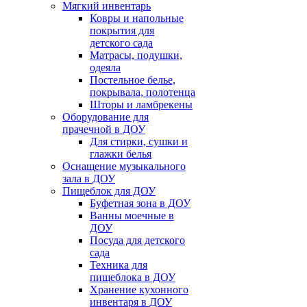
Мягкий инвентарь
Ковры и напольные
покрытия для
детского сада
Матрасы, подушки,
одеяла
Постельное белье,
покрывала, полотенца
Шторы и ламбрекены
Оборудование для
прачечной в ДОУ
Для стирки, сушки и
глажки белья
Оснащение музыкального
зала в ДОУ
Пищеблок для ДОУ
Буфетная зона в ДОУ
Ванны моечные в
ДОУ
Посуда для детского
сада
Техника для
пищеблока в ДОУ
Хранение кухонного
инвентаря в ДОУ