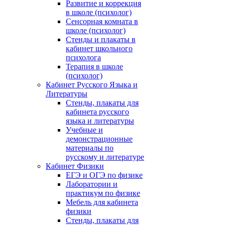
Развитие и коррекция
в школе (психолог)
Сенсорная комната в
школе (психолог)
Стенды и плакаты в
кабинет школьного
психолога
Терапия в школе
(психолог)
Кабинет Русского Языка и
Литературы
Стенды, плакаты для
кабинета русского
языка и литературы
Учебные и
демонстрационные
материалы по
русскому и литературе
Кабинет Физики
ЕГЭ и ОГЭ по физике
Лаборатории и
практикум по физике
Мебель для кабинета
физики
Стенды, плакаты для