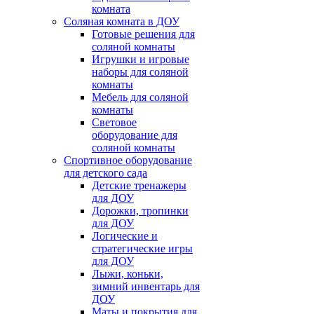
комната
Соляная комната в ДОУ
Готовые решения для
соляной комнаты
Игрушки и игровые
наборы для соляной
комнаты
Мебель для соляной
комнаты
Световое
оборудование для
соляной комнаты
Спортивное оборудование
для детского сада
Детские тренажеры
для ДОУ
Дорожки, тропинки
для ДОУ
Логические и
стратегические игры
для ДОУ
Лыжи, коньки,
зимний инвентарь для
ДОУ
Маты и покрытия для