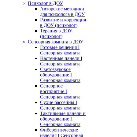
Психолог в ДОУ
Авторские методики
для психолога в ДОУ
Развитие и коррекция
в ДОУ (психолог)
Терапия в ДОУ
(психолог)
Сенсорная комната в ДОУ
Готовые решения I
Сенсорная комната
Настенные панели I
Сенсорная комната
Светозвуковое
оборудование I
Сенсорная комната
Сенсорное
восприятие I
Сенсорная комната
Сухие бассейны I
Сенсорная комната
Тактильные панели и
оборудование I
Сенсорная комната
Фибероптические
изделия I Сенсорная