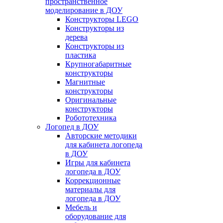
пространственное
моделирование в ДОУ
Конструкторы LEGO
Конструкторы из
дерева
Конструкторы из
пластика
Крупногабаритные
конструкторы
Магнитные
конструкторы
Оригинальные
конструкторы
Робототехника
Логопед в ДОУ
Авторские методики
для кабинета логопеда
в ДОУ
Игры для кабинета
логопеда в ДОУ
Коррекционные
материалы для
логопеда в ДОУ
Мебель и
оборудование для