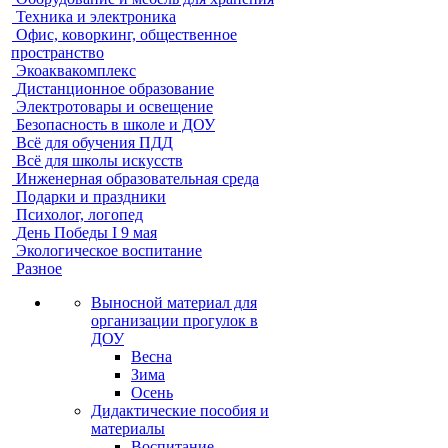
Техника и электроника
Офис, коворкинг, общественное
пространство
Экоаквакомплекс
Дистанционное образование
Электротовары и освещение
Безопасность в школе и ДОУ
Всё для обучения ПДД
Всё для школы искусств
Инженерная образовательная среда
Подарки и праздники
Психолог, логопед
День Победы I 9 мая
Экологическое воспитание
Разное
Выносной материал для
организации прогулок в
ДОУ
Весна
Зима
Осень
Дидактические пособия и
материалы
Воспитание