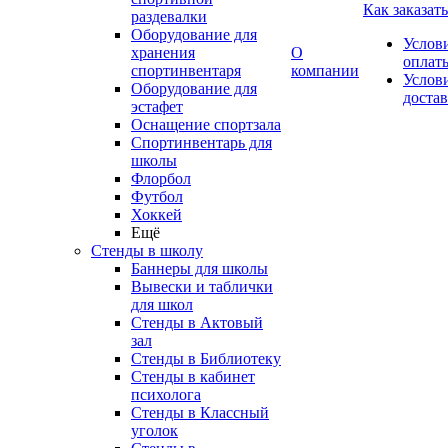
Как заказать
раздевалки
Оборудование для
Услов
хранения
О
оплат
спортинвентаря
компании
Услов
Оборудование для
доста
эстафет
Оснащение спортзала
Спортинвентарь для
школы
Флорбол
Футбол
Хоккей
Ещё
Стенды в школу
Баннеры для школы
Вывески и таблички
для школ
Стенды в Актовый
зал
Стенды в Библиотеку
Стенды в кабинет
психолога
Стенды в Классный
уголок