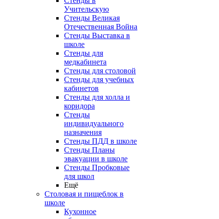
Стенды в
Учительскую
Стенды Великая
Отечественная Война
Стенды Выставка в
школе
Стенды для
медкабинета
Стенды для столовой
Стенды для учебных
кабинетов
Стенды для холла и
коридора
Стенды
индивидуального
назначения
Стенды ПДД в школе
Стенды Планы
эвакуации в школе
Стенды Пробковые
для школ
Ещё
Столовая и пищеблок в
школе
Кухонное