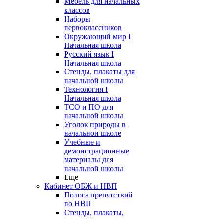
Мебель для начальных
классов
Наборы
первоклассников
Окружающий мир I
Начальная школа
Русский язык I
Начальная школа
Стенды, плакаты для
начальной школы
Технология I
Начальная школа
ТСО и ПО для
начальной школы
Уголок природы в
начальной школе
Учебные и
демонстрационные
материалы для
начальной школы
Ещё
Кабинет ОБЖ и НВП
Полоса препятствий
по НВП
Стенды, плакаты,