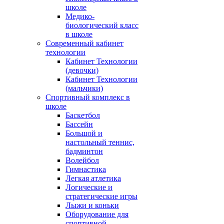
школе
Медико-
биологический класс
в школе
Современный кабинет
технологии
Кабинет Технологии
(девочки)
Кабинет Технологии
(мальчики)
Спортивный комплекс в
школе
Баскетбол
Бассейн
Большой и
настольный теннис,
бадминтон
Волейбол
Гимнастика
Легкая атлетика
Логические и
стратегические игры
Лыжи и коньки
Оборудование для
спортивной