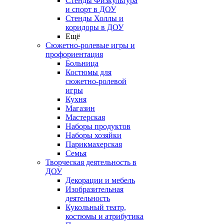
Стенды Физкультура
и спорт в ДОУ
Стенды Холлы и
коридоры в ДОУ
Ещё
Сюжетно-ролевые игры и
профориентация
Больница
Костюмы для
сюжетно-ролевой
игры
Кухня
Магазин
Мастерская
Наборы продуктов
Наборы хозяйки
Парикмахерская
Семья
Творческая деятельность в
ДОУ
Декорации и мебель
Изобразительная
деятельность
Кукольный театр,
костюмы и атрибутика