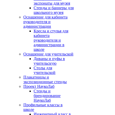
экспонаты для музея
Стенды и баннеры для
школьного музея
Оснащение для кабинета
руководителя и
администрации
Кресла и стулья для
кабинета
руководителя и
администрации в
школе
Оснащение для учительской
Диваны и пуфы в
учительскую
Столы для
учительской
Плакатницы и
экспозиционные стенды
Проект НаукоЛаб
Стенды и
брендирование
НаукоЛаб
Профильные классы в
школе
Инженерный класс в