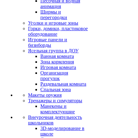
Песочная и водная
анимация
Ширмы и
перегородки
Уголки и игровые зоны
Горки, домики, пластиковое
оборудование
Игровые панели и
бизиборды
Ясельная группа в ДОУ
Ванная комната
Зона кормления
Игровая комната
Организация
прогулок
Раздевальная комната
Спальная зона
Макеты оружия
Тренажеры и симуляторы
Манекены и
комплектующие
Внеурочная деятельность
школьников
3D-моделирование в
школе