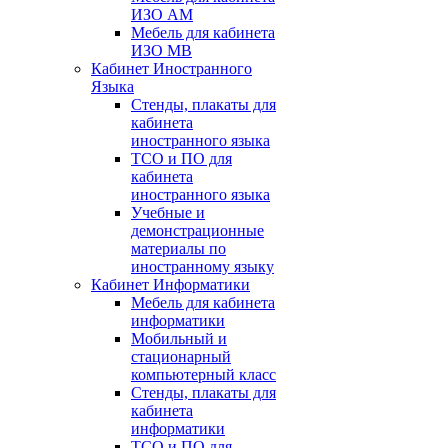
ИЗО АМ
Мебель для кабинета
ИЗО МВ
Кабинет Иностранного
Языка
Стенды, плакаты для
кабинета
иностранного языка
ТСО и ПО для
кабинета
иностранного языка
Учебные и
демонстрационные
материалы по
иностранному языку
Кабинет Информатики
Мебель для кабинета
информатики
Мобильный и
стационарный
компьютерный класс
Стенды, плакаты для
кабинета
информатики
ТСО и ПО для