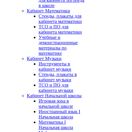
для кабинета логопеда
в школе
Кабинет Математики
Стенды, плакаты для
кабинета математики
ТСО и ПО для
кабинета математики
Учебные и
демонстрационные
материалы по
математике
Кабинет Музыки
Инструменты в
кабинет музыки
Стенды, плакаты в
кабинет музыки
ТСО и ПО для
кабинета музыки
Кабинет Начальной школы
Игровая зона в
начальной школе
Иностранный язык I
Начальная школа
Математика I
Начальная школа