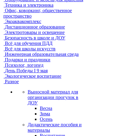
Техника и электроника
Офис, коворкинг, общественное
пространство
Экоаквакомплекс
Дистанционное образование
Электротовары и освещение
Безопасность в школе и ДОУ
Всё для обучения ПДД
Всё для школы искусств
Инженерная образовательная среда
Подарки и праздники
Психолог, логопед
День Победы I 9 мая
Экологическое воспитание
Разное
Выносной материал для
организации прогулок в
ДОУ
Весна
Зима
Осень
Дидактические пособия и
материалы
Воспитание