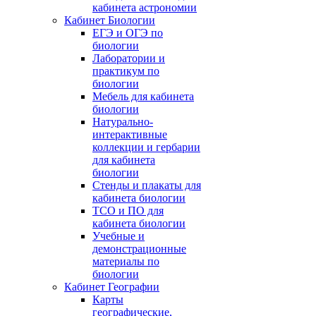
кабинета астрономии
Кабинет Биологии
ЕГЭ и ОГЭ по
биологии
Лаборатории и
практикум по
биологии
Мебель для кабинета
биологии
Натурально-
интерактивные
коллекции и гербарии
для кабинета
биологии
Стенды и плакаты для
кабинета биологии
ТСО и ПО для
кабинета биологии
Учебные и
демонстрационные
материалы по
биологии
Кабинет Географии
Карты
географические,