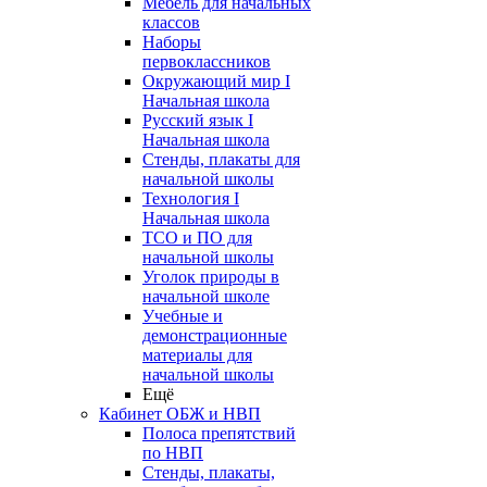
Мебель для начальных
классов
Наборы
первоклассников
Окружающий мир I
Начальная школа
Русский язык I
Начальная школа
Стенды, плакаты для
начальной школы
Технология I
Начальная школа
ТСО и ПО для
начальной школы
Уголок природы в
начальной школе
Учебные и
демонстрационные
материалы для
начальной школы
Ещё
Кабинет ОБЖ и НВП
Полоса препятствий
по НВП
Стенды, плакаты,