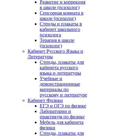
Развитие и коррекция
в школе (психолог)
Сенсорная комната в
школе (психолог)
Стенды и плакаты в
кабинет школьного
психолога
Терапия в школе
(психолог)
Кабинет Русского Языка и
Литературы
Стенды, плакаты для
кабинета русского
языка и литературы
Учебные и
демонстрационные
материалы по
русскому и литературе
Кабинет Физики
ЕГЭ и ОГЭ по физике
Лаборатории и
практикум по физике
Мебель для кабинета
физики
Стенды, плакаты для