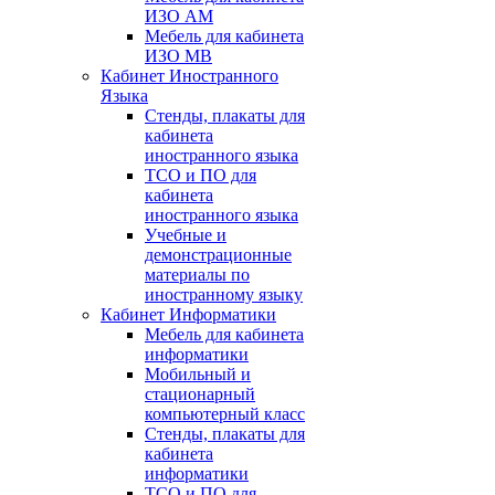
ИЗО АМ
Мебель для кабинета
ИЗО МВ
Кабинет Иностранного
Языка
Стенды, плакаты для
кабинета
иностранного языка
ТСО и ПО для
кабинета
иностранного языка
Учебные и
демонстрационные
материалы по
иностранному языку
Кабинет Информатики
Мебель для кабинета
информатики
Мобильный и
стационарный
компьютерный класс
Стенды, плакаты для
кабинета
информатики
ТСО и ПО для