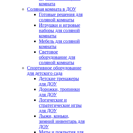
комната
Соляная комната в ДОУ
Готовые решения для
соляной комнаты
Игрушки и игровые
наборы для соляной
комнаты
Мебель для соляной
комнаты
Световое
оборудование для
соляной комнаты
Спортивное оборудование
для детского сада
Детские тренажеры
для ДОУ
Дорожки, тропинки
для ДОУ
Логические и
стратегические игры
для ДОУ
Лыжи, коньки,
зимний инвентарь для
ДОУ
Маты и покрытия для