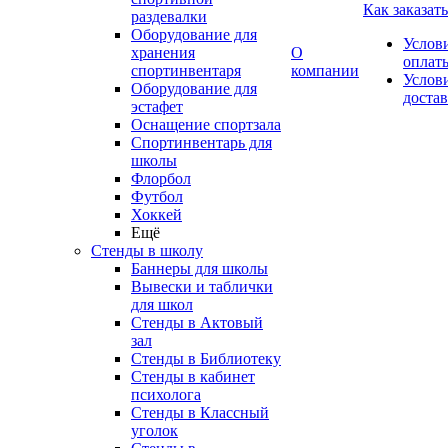
Как заказать
раздевалки
Оборудование для
Услов
хранения
О
оплат
спортинвентаря
компании
Услов
Оборудование для
доста
эстафет
Оснащение спортзала
Спортинвентарь для
школы
Флорбол
Футбол
Хоккей
Ещё
Стенды в школу
Баннеры для школы
Вывески и таблички
для школ
Стенды в Актовый
зал
Стенды в Библиотеку
Стенды в кабинет
психолога
Стенды в Классный
уголок