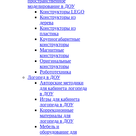
пространственное
моделирование в ДОУ
Конструкторы LEGO
Конструкторы из
дерева
Конструкторы из
пластика
Крупногабаритные
конструкторы
Магнитные
конструкторы
Оригинальные
конструкторы
Робототехника
Логопед в ДОУ
Авторские методики
для кабинета логопеда
в ДОУ
Игры для кабинета
логопеда в ДОУ
Коррекционные
материалы для
логопеда в ДОУ
Мебель и
оборудование для