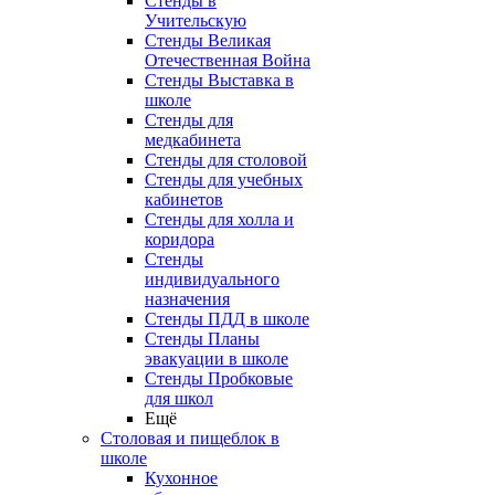
Стенды в
Учительскую
Стенды Великая
Отечественная Война
Стенды Выставка в
школе
Стенды для
медкабинета
Стенды для столовой
Стенды для учебных
кабинетов
Стенды для холла и
коридора
Стенды
индивидуального
назначения
Стенды ПДД в школе
Стенды Планы
эвакуации в школе
Стенды Пробковые
для школ
Ещё
Столовая и пищеблок в
школе
Кухонное