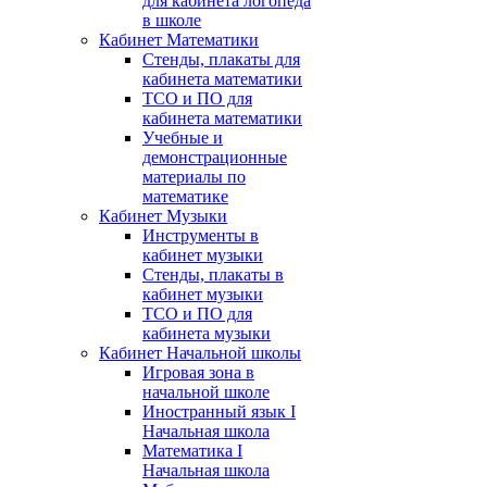
для кабинета логопеда
в школе
Кабинет Математики
Стенды, плакаты для
кабинета математики
ТСО и ПО для
кабинета математики
Учебные и
демонстрационные
материалы по
математике
Кабинет Музыки
Инструменты в
кабинет музыки
Стенды, плакаты в
кабинет музыки
ТСО и ПО для
кабинета музыки
Кабинет Начальной школы
Игровая зона в
начальной школе
Иностранный язык I
Начальная школа
Математика I
Начальная школа