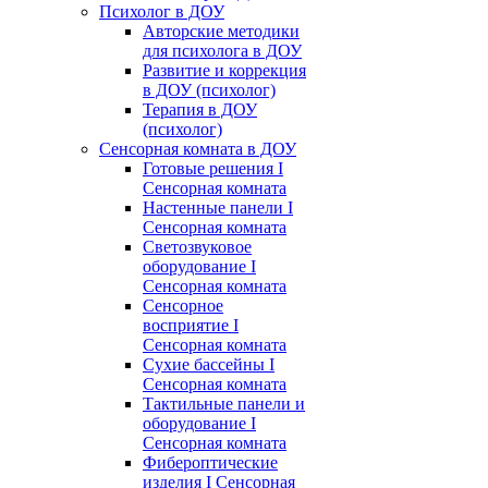
Психолог в ДОУ
Авторские методики
для психолога в ДОУ
Развитие и коррекция
в ДОУ (психолог)
Терапия в ДОУ
(психолог)
Сенсорная комната в ДОУ
Готовые решения I
Сенсорная комната
Настенные панели I
Сенсорная комната
Светозвуковое
оборудование I
Сенсорная комната
Сенсорное
восприятие I
Сенсорная комната
Сухие бассейны I
Сенсорная комната
Тактильные панели и
оборудование I
Сенсорная комната
Фибероптические
изделия I Сенсорная