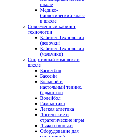
школе
Медико-
биологический класс
в школе
Современный кабинет
технологии
Кабинет Технологии
(девочки)
Кабинет Технологии
(мальчики)
Спортивный комплекс в
школе
Баскетбол
Бассейн
Большой и
настольный теннис,
бадминтон
Волейбол
Гимнастика
Легкая атлетика
Логические и
стратегические игры
Лыжи и коньки
Оборудование для
спортивной