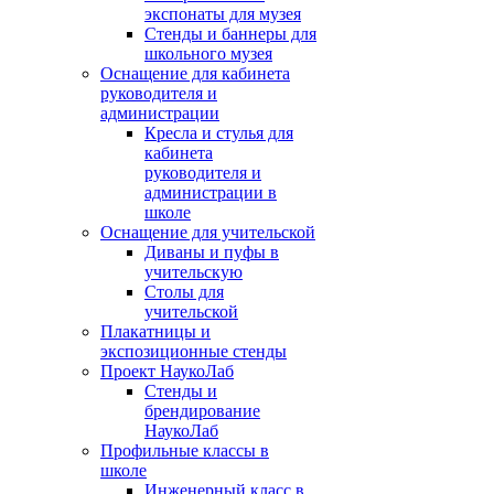
экспонаты для музея
Стенды и баннеры для
школьного музея
Оснащение для кабинета
руководителя и
администрации
Кресла и стулья для
кабинета
руководителя и
администрации в
школе
Оснащение для учительской
Диваны и пуфы в
учительскую
Столы для
учительской
Плакатницы и
экспозиционные стенды
Проект НаукоЛаб
Стенды и
брендирование
НаукоЛаб
Профильные классы в
школе
Инженерный класс в