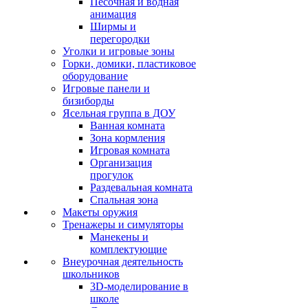
Песочная и водная
анимация
Ширмы и
перегородки
Уголки и игровые зоны
Горки, домики, пластиковое
оборудование
Игровые панели и
бизиборды
Ясельная группа в ДОУ
Ванная комната
Зона кормления
Игровая комната
Организация
прогулок
Раздевальная комната
Спальная зона
Макеты оружия
Тренажеры и симуляторы
Манекены и
комплектующие
Внеурочная деятельность
школьников
3D-моделирование в
школе