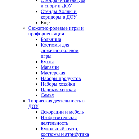
Стенды Физкультура
и спорт в ДОУ
Стенды Холлы и
коридоры в ДОУ
Ещё
Сюжетно-ролевые игры и
профориентация
Больница
Костюмы для
сюжетно-ролевой
игры
Кухня
Магазин
Мастерская
Наборы продуктов
Наборы хозяйки
Парикмахерская
Семья
Творческая деятельность в
ДОУ
Декорации и мебель
Изобразительная
деятельность
Кукольный театр,
костюмы и атрибутика