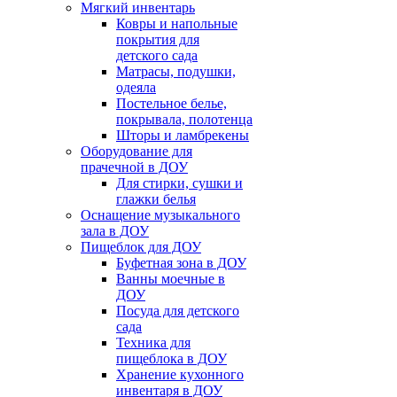
Мягкий инвентарь
Ковры и напольные
покрытия для
детского сада
Матрасы, подушки,
одеяла
Постельное белье,
покрывала, полотенца
Шторы и ламбрекены
Оборудование для
прачечной в ДОУ
Для стирки, сушки и
глажки белья
Оснащение музыкального
зала в ДОУ
Пищеблок для ДОУ
Буфетная зона в ДОУ
Ванны моечные в
ДОУ
Посуда для детского
сада
Техника для
пищеблока в ДОУ
Хранение кухонного
инвентаря в ДОУ