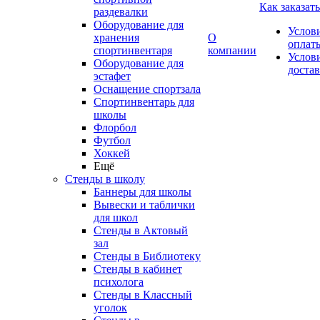
Как заказать
раздевалки
Оборудование для
Услов
хранения
О
оплат
спортинвентаря
компании
Услов
Оборудование для
доста
эстафет
Оснащение спортзала
Спортинвентарь для
школы
Флорбол
Футбол
Хоккей
Ещё
Стенды в школу
Баннеры для школы
Вывески и таблички
для школ
Стенды в Актовый
зал
Стенды в Библиотеку
Стенды в кабинет
психолога
Стенды в Классный
уголок