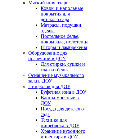
Мягкий инвентарь
Ковры и напольные
покрытия для
детского сада
Матрасы, подушки,
одеяла
Постельное белье,
покрывала, полотенца
Шторы и ламбрекены
Оборудование для
прачечной в ДОУ
Для стирки, сушки и
глажки белья
Оснащение музыкального
зала в ДОУ
Пищеблок для ДОУ
Буфетная зона в ДОУ
Ванны моечные в
ДОУ
Посуда для детского
сада
Техника для
пищеблока в ДОУ
Хранение кухонного
инвентаря в ДОУ