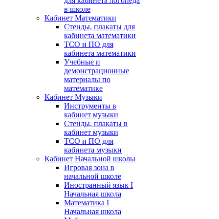
для кабинета логопеда
в школе
Кабинет Математики
Стенды, плакаты для
кабинета математики
ТСО и ПО для
кабинета математики
Учебные и
демонстрационные
материалы по
математике
Кабинет Музыки
Инструменты в
кабинет музыки
Стенды, плакаты в
кабинет музыки
ТСО и ПО для
кабинета музыки
Кабинет Начальной школы
Игровая зона в
начальной школе
Иностранный язык I
Начальная школа
Математика I
Начальная школа