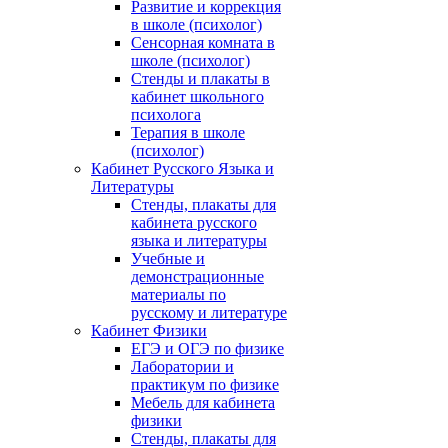
Развитие и коррекция
в школе (психолог)
Сенсорная комната в
школе (психолог)
Стенды и плакаты в
кабинет школьного
психолога
Терапия в школе
(психолог)
Кабинет Русского Языка и
Литературы
Стенды, плакаты для
кабинета русского
языка и литературы
Учебные и
демонстрационные
материалы по
русскому и литературе
Кабинет Физики
ЕГЭ и ОГЭ по физике
Лаборатории и
практикум по физике
Мебель для кабинета
физики
Стенды, плакаты для