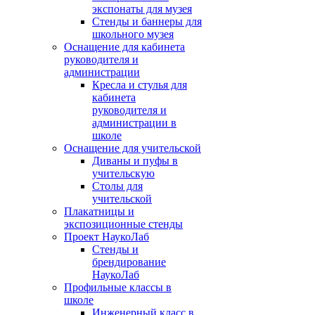
экспонаты для музея
Стенды и баннеры для
школьного музея
Оснащение для кабинета
руководителя и
администрации
Кресла и стулья для
кабинета
руководителя и
администрации в
школе
Оснащение для учительской
Диваны и пуфы в
учительскую
Столы для
учительской
Плакатницы и
экспозиционные стенды
Проект НаукоЛаб
Стенды и
брендирование
НаукоЛаб
Профильные классы в
школе
Инженерный класс в