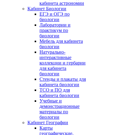
кабинета астрономии
Кабинет Биологии
ЕГЭ и ОГЭ по
биологии
Лаборатории и
практикум по
биологии
Мебель для кабинета
биологии
Натурально-
интерактивные
коллекции и гербарии
для кабинета
биологии
Стенды и плакаты для
кабинета биологии
ТСО и ПО для
кабинета биологии
Учебные и
демонстрационные
материалы по
биологии
Кабинет Географии
Карты
географические,