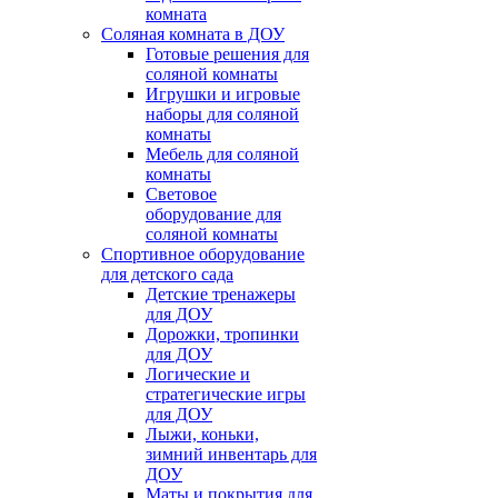
комната
Соляная комната в ДОУ
Готовые решения для
соляной комнаты
Игрушки и игровые
наборы для соляной
комнаты
Мебель для соляной
комнаты
Световое
оборудование для
соляной комнаты
Спортивное оборудование
для детского сада
Детские тренажеры
для ДОУ
Дорожки, тропинки
для ДОУ
Логические и
стратегические игры
для ДОУ
Лыжи, коньки,
зимний инвентарь для
ДОУ
Маты и покрытия для