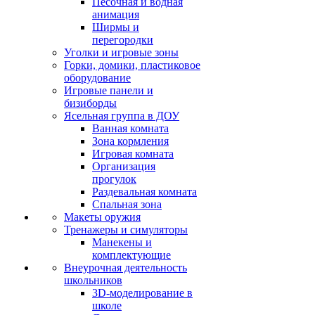
Песочная и водная
анимация
Ширмы и
перегородки
Уголки и игровые зоны
Горки, домики, пластиковое
оборудование
Игровые панели и
бизиборды
Ясельная группа в ДОУ
Ванная комната
Зона кормления
Игровая комната
Организация
прогулок
Раздевальная комната
Спальная зона
Макеты оружия
Тренажеры и симуляторы
Манекены и
комплектующие
Внеурочная деятельность
школьников
3D-моделирование в
школе