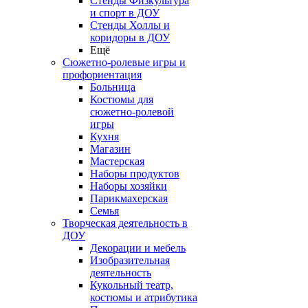
Стенды Физкультура
и спорт в ДОУ
Стенды Холлы и
коридоры в ДОУ
Ещё
Сюжетно-ролевые игры и
профориентация
Больница
Костюмы для
сюжетно-ролевой
игры
Кухня
Магазин
Мастерская
Наборы продуктов
Наборы хозяйки
Парикмахерская
Семья
Творческая деятельность в
ДОУ
Декорации и мебель
Изобразительная
деятельность
Кукольный театр,
костюмы и атрибутика