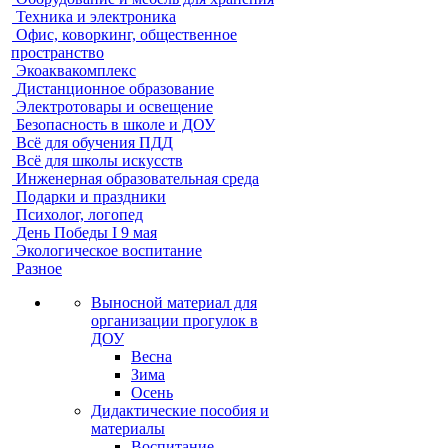
Техника и электроника
Офис, коворкинг, общественное
пространство
Экоаквакомплекс
Дистанционное образование
Электротовары и освещение
Безопасность в школе и ДОУ
Всё для обучения ПДД
Всё для школы искусств
Инженерная образовательная среда
Подарки и праздники
Психолог, логопед
День Победы I 9 мая
Экологическое воспитание
Разное
Выносной материал для
организации прогулок в
ДОУ
Весна
Зима
Осень
Дидактические пособия и
материалы
Воспитание