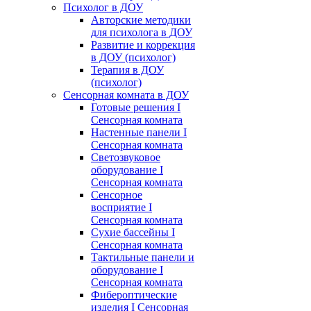
Психолог в ДОУ
Авторские методики
для психолога в ДОУ
Развитие и коррекция
в ДОУ (психолог)
Терапия в ДОУ
(психолог)
Сенсорная комната в ДОУ
Готовые решения I
Сенсорная комната
Настенные панели I
Сенсорная комната
Светозвуковое
оборудование I
Сенсорная комната
Сенсорное
восприятие I
Сенсорная комната
Сухие бассейны I
Сенсорная комната
Тактильные панели и
оборудование I
Сенсорная комната
Фибероптические
изделия I Сенсорная