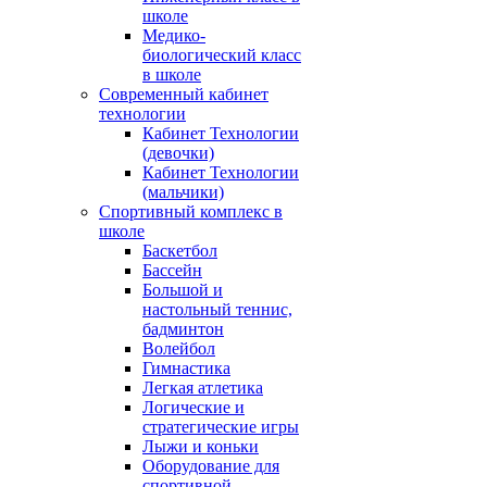
школе
Медико-
биологический класс
в школе
Современный кабинет
технологии
Кабинет Технологии
(девочки)
Кабинет Технологии
(мальчики)
Спортивный комплекс в
школе
Баскетбол
Бассейн
Большой и
настольный теннис,
бадминтон
Волейбол
Гимнастика
Легкая атлетика
Логические и
стратегические игры
Лыжи и коньки
Оборудование для
спортивной