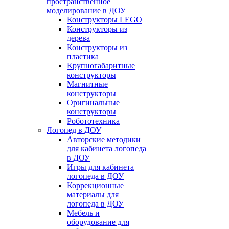
пространственное
моделирование в ДОУ
Конструкторы LEGO
Конструкторы из
дерева
Конструкторы из
пластика
Крупногабаритные
конструкторы
Магнитные
конструкторы
Оригинальные
конструкторы
Робототехника
Логопед в ДОУ
Авторские методики
для кабинета логопеда
в ДОУ
Игры для кабинета
логопеда в ДОУ
Коррекционные
материалы для
логопеда в ДОУ
Мебель и
оборудование для