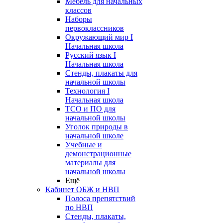
Мебель для начальных
классов
Наборы
первоклассников
Окружающий мир I
Начальная школа
Русский язык I
Начальная школа
Стенды, плакаты для
начальной школы
Технология I
Начальная школа
ТСО и ПО для
начальной школы
Уголок природы в
начальной школе
Учебные и
демонстрационные
материалы для
начальной школы
Ещё
Кабинет ОБЖ и НВП
Полоса препятствий
по НВП
Стенды, плакаты,