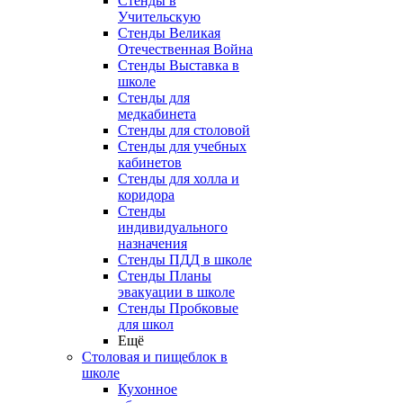
Стенды в
Учительскую
Стенды Великая
Отечественная Война
Стенды Выставка в
школе
Стенды для
медкабинета
Стенды для столовой
Стенды для учебных
кабинетов
Стенды для холла и
коридора
Стенды
индивидуального
назначения
Стенды ПДД в школе
Стенды Планы
эвакуации в школе
Стенды Пробковые
для школ
Ещё
Столовая и пищеблок в
школе
Кухонное