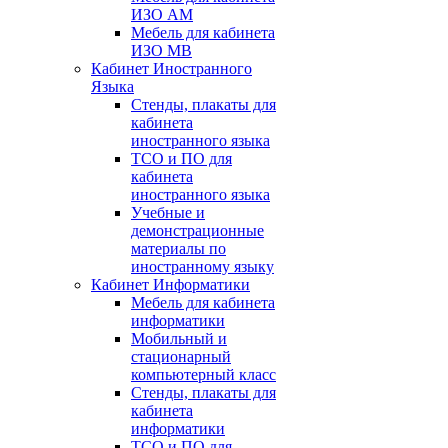
ИЗО АМ
Мебель для кабинета
ИЗО МВ
Кабинет Иностранного
Языка
Стенды, плакаты для
кабинета
иностранного языка
ТСО и ПО для
кабинета
иностранного языка
Учебные и
демонстрационные
материалы по
иностранному языку
Кабинет Информатики
Мебель для кабинета
информатики
Мобильный и
стационарный
компьютерный класс
Стенды, плакаты для
кабинета
информатики
ТСО и ПО для