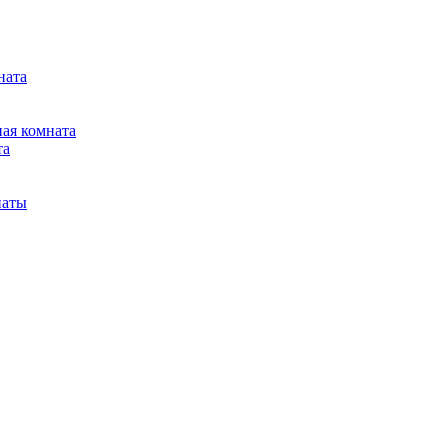
ната
ная комната
та
наты