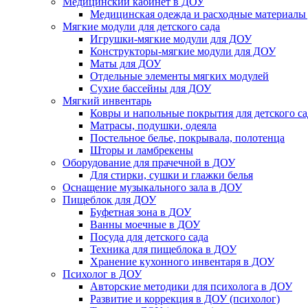
Медицинский кабинет в ДОУ
Медицинская одежда и расходные материалы
Мягкие модули для детского сада
Игрушки-мягкие модули для ДОУ
Конструкторы-мягкие модули для ДОУ
Маты для ДОУ
Отдельные элементы мягких модулей
Сухие бассейны для ДОУ
Мягкий инвентарь
Ковры и напольные покрытия для детского са
Матрасы, подушки, одеяла
Постельное белье, покрывала, полотенца
Шторы и ламбрекены
Оборудование для прачечной в ДОУ
Для стирки, сушки и глажки белья
Оснащение музыкального зала в ДОУ
Пищеблок для ДОУ
Буфетная зона в ДОУ
Ванны моечные в ДОУ
Посуда для детского сада
Техника для пищеблока в ДОУ
Хранение кухонного инвентаря в ДОУ
Психолог в ДОУ
Авторские методики для психолога в ДОУ
Развитие и коррекция в ДОУ (психолог)