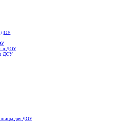
в ДОУ
ОУ
да в ДОУ
 в ДОУ
ечницы для ДОУ