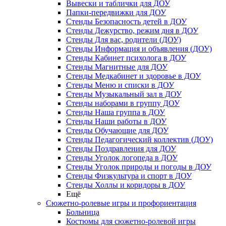
Вывески и таблички для ДОУ
Папки-передвижки для ДОУ
Стенды Безопасность детей в ДОУ
Стенды Дежурство, режим дня в ДОУ
Стенды Для вас, родители (ДОУ)
Стенды Информация и объявления (ДОУ)
Стенды Кабинет психолога в ДОУ
Стенды Магнитные для ДОУ
Стенды Медкабинет и здоровье в ДОУ
Стенды Меню и списки в ДОУ
Стенды Музыкальный зал в ДОУ
Стенды наборами в группу ДОУ
Стенды Наша группа в ДОУ
Стенды Наши работы в ДОУ
Стенды Обучающие для ДОУ
Стенды Педагогический коллектив (ДОУ)
Стенды Поздравления для ДОУ
Стенды Уголок логопеда в ДОУ
Стенды Уголок природы и погоды в ДОУ
Стенды Физкультура и спорт в ДОУ
Стенды Холлы и коридоры в ДОУ
Ещё
Сюжетно-ролевые игры и профориентация
Больница
Костюмы для сюжетно-ролевой игры