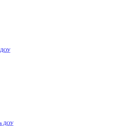
я ДОУ
 в ДОУ