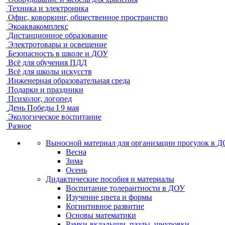
Техника и электроника
Офис, коворкинг, общественное пространство
Экоаквакомплекс
Дистанционное образование
Электротовары и освещение
Безопасность в школе и ДОУ
Всё для обучения ПДД
Всё для школы искусств
Инженерная образовательная среда
Подарки и праздники
Психолог, логопед
День Победы I 9 мая
Экологическое воспитание
Разное
Выносной материал для организации прогулок в 
Весна
Зима
Осень
Дидактические пособия и материалы
Воспитание толерантности в ДОУ
Изучение цвета и формы
Когнитивное развитие
Основы математики
Рамки-вкладыши, пазлы, шнуровки