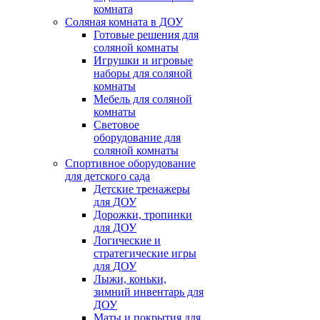
комната
Соляная комната в ДОУ
Готовые решения для
соляной комнаты
Игрушки и игровые
наборы для соляной
комнаты
Мебель для соляной
комнаты
Световое
оборудование для
соляной комнаты
Спортивное оборудование
для детского сада
Детские тренажеры
для ДОУ
Дорожки, тропинки
для ДОУ
Логические и
стратегические игры
для ДОУ
Лыжи, коньки,
зимний инвентарь для
ДОУ
Маты и покрытия для