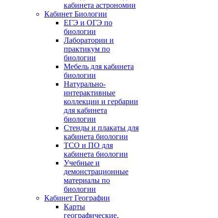
кабинета астрономии
Кабинет Биологии
ЕГЭ и ОГЭ по
биологии
Лаборатории и
практикум по
биологии
Мебель для кабинета
биологии
Натурально-
интерактивные
коллекции и гербарии
для кабинета
биологии
Стенды и плакаты для
кабинета биологии
ТСО и ПО для
кабинета биологии
Учебные и
демонстрационные
материалы по
биологии
Кабинет Географии
Карты
географические,