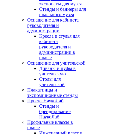
экспонаты для музея
Стенды и баннеры для
школьного музея
Оснащение для кабинета
руководителя и
администрации
Кресла и стулья для
кабинета
руководителя и
администрации в
школе
Оснащение для учительской
Диваны и пуфы в
учительскую
Столы для
учительской
Плакатницы и
экспозиционные стенды
Проект НаукоЛаб
Стенды и
брендирование
НаукоЛаб
Профильные классы в
школе
Инженерный класс в