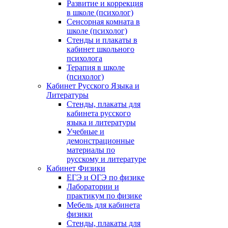
Развитие и коррекция
в школе (психолог)
Сенсорная комната в
школе (психолог)
Стенды и плакаты в
кабинет школьного
психолога
Терапия в школе
(психолог)
Кабинет Русского Языка и
Литературы
Стенды, плакаты для
кабинета русского
языка и литературы
Учебные и
демонстрационные
материалы по
русскому и литературе
Кабинет Физики
ЕГЭ и ОГЭ по физике
Лаборатории и
практикум по физике
Мебель для кабинета
физики
Стенды, плакаты для