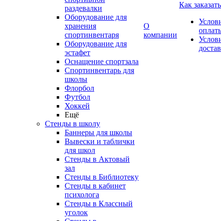
Как заказать
раздевалки
Оборудование для
Услов
хранения
О
оплат
спортинвентаря
компании
Услов
Оборудование для
доста
эстафет
Оснащение спортзала
Спортинвентарь для
школы
Флорбол
Футбол
Хоккей
Ещё
Стенды в школу
Баннеры для школы
Вывески и таблички
для школ
Стенды в Актовый
зал
Стенды в Библиотеку
Стенды в кабинет
психолога
Стенды в Классный
уголок