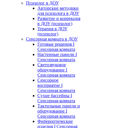
Психолог в ДОУ
Авторские методики
для психолога в ДОУ
Развитие и коррекция
в ДОУ (психолог)
Терапия в ДОУ
(психолог)
Сенсорная комната в ДОУ
Готовые решения I
Сенсорная комната
Настенные панели I
Сенсорная комната
Светозвуковое
оборудование I
Сенсорная комната
Сенсорное
восприятие I
Сенсорная комната
Сухие бассейны I
Сенсорная комната
Тактильные панели и
оборудование I
Сенсорная комната
Фибероптические
изделия I Сенсорная