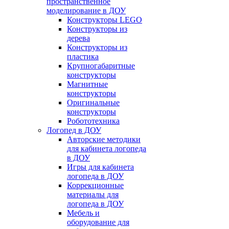
пространственное
моделирование в ДОУ
Конструкторы LEGO
Конструкторы из
дерева
Конструкторы из
пластика
Крупногабаритные
конструкторы
Магнитные
конструкторы
Оригинальные
конструкторы
Робототехника
Логопед в ДОУ
Авторские методики
для кабинета логопеда
в ДОУ
Игры для кабинета
логопеда в ДОУ
Коррекционные
материалы для
логопеда в ДОУ
Мебель и
оборудование для