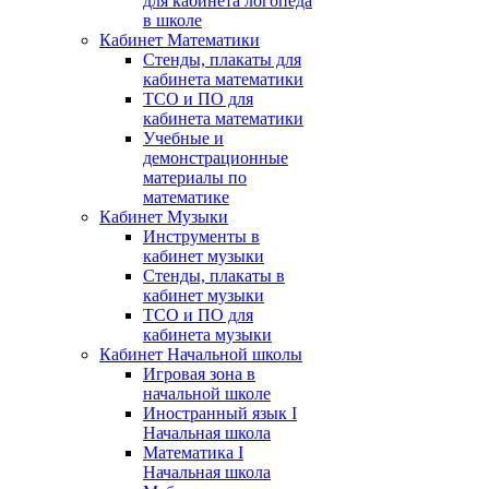
для кабинета логопеда
в школе
Кабинет Математики
Стенды, плакаты для
кабинета математики
ТСО и ПО для
кабинета математики
Учебные и
демонстрационные
материалы по
математике
Кабинет Музыки
Инструменты в
кабинет музыки
Стенды, плакаты в
кабинет музыки
ТСО и ПО для
кабинета музыки
Кабинет Начальной школы
Игровая зона в
начальной школе
Иностранный язык I
Начальная школа
Математика I
Начальная школа