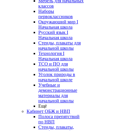
Мебель для начальных
классов
Наборы
первоклассников
Окружающий мир I
Начальная школа
Русский язык I
Начальная школа
Стенды, плакаты для
начальной школы
Технология I
Начальная школа
ТСО и ПО для
начальной школы
Уголок природы в
начальной школе
Учебные и
демонстрационные
материалы для
начальной школы
Ещё
Кабинет ОБЖ и НВП
Полоса препятствий
по НВП
Стенды, плакаты,