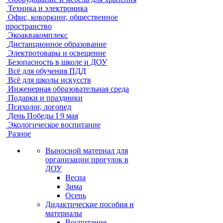
Техника и электроника
Офис, коворкинг, общественное
пространство
Экоаквакомплекс
Дистанционное образование
Электротовары и освещение
Безопасность в школе и ДОУ
Всё для обучения ПДД
Всё для школы искусств
Инженерная образовательная среда
Подарки и праздники
Психолог, логопед
День Победы I 9 мая
Экологическое воспитание
Разное
Выносной материал для
организации прогулок в
ДОУ
Весна
Зима
Осень
Дидактические пособия и
материалы
Воспитание