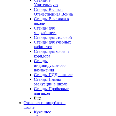
Стенды в
Учительскую
Стенды Великая
Отечественная Война
Стенды Выставка в
школе
Стенды для
медкабинета
Стенды для столовой
Стенды для учебных
кабинетов
Стенды для холла и
коридора
Стенды
индивидуального
назначения
Стенды ПДД в школе
Стенды Планы
эвакуации в школе
Стенды Пробковые
для школ
Ещё
Столовая и пищеблок в
школе
Кухонное