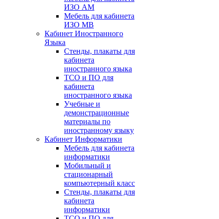
ИЗО АМ
Мебель для кабинета
ИЗО МВ
Кабинет Иностранного
Языка
Стенды, плакаты для
кабинета
иностранного языка
ТСО и ПО для
кабинета
иностранного языка
Учебные и
демонстрационные
материалы по
иностранному языку
Кабинет Информатики
Мебель для кабинета
информатики
Мобильный и
стационарный
компьютерный класс
Стенды, плакаты для
кабинета
информатики
ТСО и ПО для