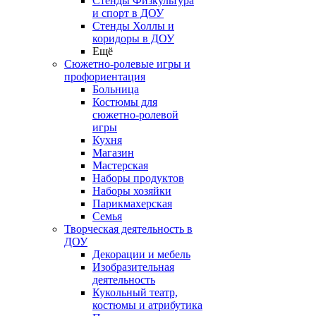
Стенды Физкультура
и спорт в ДОУ
Стенды Холлы и
коридоры в ДОУ
Ещё
Сюжетно-ролевые игры и
профориентация
Больница
Костюмы для
сюжетно-ролевой
игры
Кухня
Магазин
Мастерская
Наборы продуктов
Наборы хозяйки
Парикмахерская
Семья
Творческая деятельность в
ДОУ
Декорации и мебель
Изобразительная
деятельность
Кукольный театр,
костюмы и атрибутика