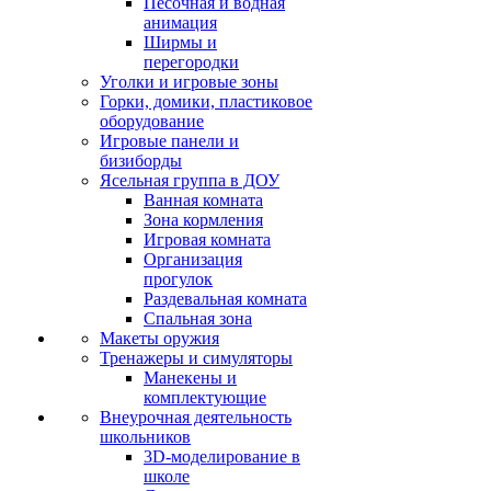
Песочная и водная
анимация
Ширмы и
перегородки
Уголки и игровые зоны
Горки, домики, пластиковое
оборудование
Игровые панели и
бизиборды
Ясельная группа в ДОУ
Ванная комната
Зона кормления
Игровая комната
Организация
прогулок
Раздевальная комната
Спальная зона
Макеты оружия
Тренажеры и симуляторы
Манекены и
комплектующие
Внеурочная деятельность
школьников
3D-моделирование в
школе