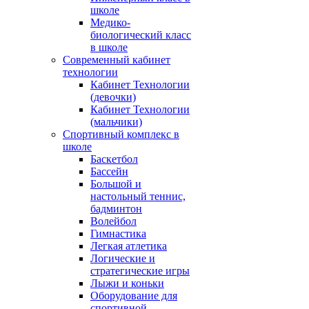
школе
Медико-
биологический класс
в школе
Современный кабинет
технологии
Кабинет Технологии
(девочки)
Кабинет Технологии
(мальчики)
Спортивный комплекс в
школе
Баскетбол
Бассейн
Большой и
настольный теннис,
бадминтон
Волейбол
Гимнастика
Легкая атлетика
Логические и
стратегические игры
Лыжи и коньки
Оборудование для
спортивной