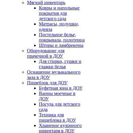
Мягкий инвентарь
Ковры и напольные
покрытия для
детского сада
Матрасы, подушки,
одеяла
Постельное белье,
покрывала, полотенца
Шторы и ламбрекены
Оборудование для
прачечной в ДОУ
Для стирки, сушки и
глажки белья
Оснащение музыкального
зала в ДОУ
Пищеблок для ДОУ
Буфетная зона в ДОУ
Ванны моечные в
ДОУ
Посуда для детского
сада
Техника для
пищеблока в ДОУ
Хранение кухонного
инвентаря в ДОУ