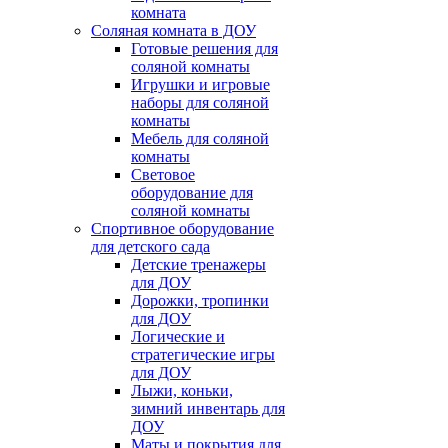
комната
Соляная комната в ДОУ
Готовые решения для
соляной комнаты
Игрушки и игровые
наборы для соляной
комнаты
Мебель для соляной
комнаты
Световое
оборудование для
соляной комнаты
Спортивное оборудование
для детского сада
Детские тренажеры
для ДОУ
Дорожки, тропинки
для ДОУ
Логические и
стратегические игры
для ДОУ
Лыжи, коньки,
зимний инвентарь для
ДОУ
Маты и покрытия для