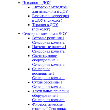
Психолог в ДОУ
Авторские методики
для психолога в ДОУ
Развитие и коррекция
в ДОУ (психолог)
Терапия в ДОУ
(психолог)
Сенсорная комната в ДОУ
Готовые решения I
Сенсорная комната
Настенные панели I
Сенсорная комната
Светозвуковое
оборудование I
Сенсорная комната
Сенсорное
восприятие I
Сенсорная комната
Сухие бассейны I
Сенсорная комната
Тактильные панели и
оборудование I
Сенсорная комната
Фибероптические
изделия I Сенсорная