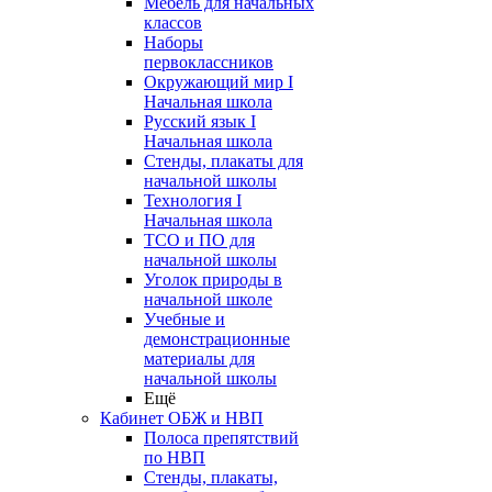
Мебель для начальных
классов
Наборы
первоклассников
Окружающий мир I
Начальная школа
Русский язык I
Начальная школа
Стенды, плакаты для
начальной школы
Технология I
Начальная школа
ТСО и ПО для
начальной школы
Уголок природы в
начальной школе
Учебные и
демонстрационные
материалы для
начальной школы
Ещё
Кабинет ОБЖ и НВП
Полоса препятствий
по НВП
Стенды, плакаты,