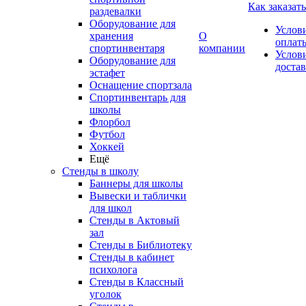
Как заказать
раздевалки
Оборудование для
Услов
хранения
О
оплат
спортинвентаря
компании
Услов
Оборудование для
доста
эстафет
Оснащение спортзала
Спортинвентарь для
школы
Флорбол
Футбол
Хоккей
Ещё
Стенды в школу
Баннеры для школы
Вывески и таблички
для школ
Стенды в Актовый
зал
Стенды в Библиотеку
Стенды в кабинет
психолога
Стенды в Классный
уголок