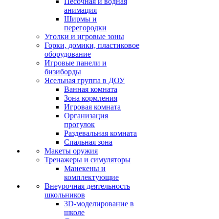
Песочная и водная
анимация
Ширмы и
перегородки
Уголки и игровые зоны
Горки, домики, пластиковое
оборудование
Игровые панели и
бизиборды
Ясельная группа в ДОУ
Ванная комната
Зона кормления
Игровая комната
Организация
прогулок
Раздевальная комната
Спальная зона
Макеты оружия
Тренажеры и симуляторы
Манекены и
комплектующие
Внеурочная деятельность
школьников
3D-моделирование в
школе