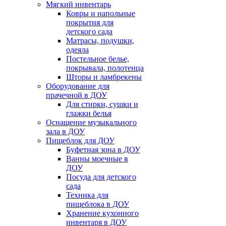
Мягкий инвентарь
Ковры и напольные
покрытия для
детского сада
Матрасы, подушки,
одеяла
Постельное белье,
покрывала, полотенца
Шторы и ламбрекены
Оборудование для
прачечной в ДОУ
Для стирки, сушки и
глажки белья
Оснащение музыкального
зала в ДОУ
Пищеблок для ДОУ
Буфетная зона в ДОУ
Ванны моечные в
ДОУ
Посуда для детского
сада
Техника для
пищеблока в ДОУ
Хранение кухонного
инвентаря в ДОУ