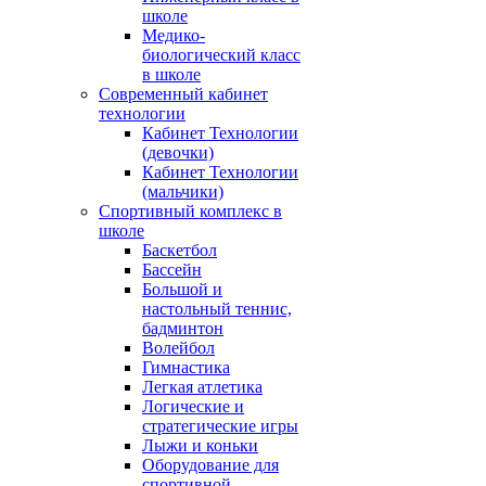
школе
Медико-
биологический класс
в школе
Современный кабинет
технологии
Кабинет Технологии
(девочки)
Кабинет Технологии
(мальчики)
Спортивный комплекс в
школе
Баскетбол
Бассейн
Большой и
настольный теннис,
бадминтон
Волейбол
Гимнастика
Легкая атлетика
Логические и
стратегические игры
Лыжи и коньки
Оборудование для
спортивной