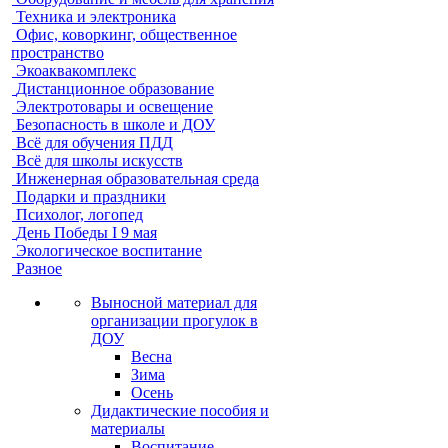
Техника и электроника
Офис, коворкинг, общественное
пространство
Экоаквакомплекс
Дистанционное образование
Электротовары и освещение
Безопасность в школе и ДОУ
Всё для обучения ПДД
Всё для школы искусств
Инженерная образовательная среда
Подарки и праздники
Психолог, логопед
День Победы I 9 мая
Экологическое воспитание
Разное
Выносной материал для
организации прогулок в
ДОУ
Весна
Зима
Осень
Дидактические пособия и
материалы
Воспитание