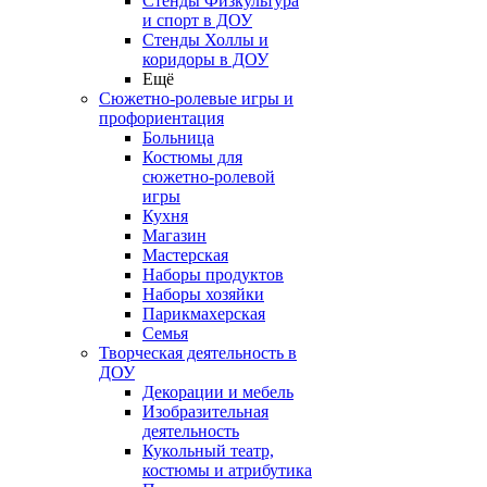
Стенды Физкультура
и спорт в ДОУ
Стенды Холлы и
коридоры в ДОУ
Ещё
Сюжетно-ролевые игры и
профориентация
Больница
Костюмы для
сюжетно-ролевой
игры
Кухня
Магазин
Мастерская
Наборы продуктов
Наборы хозяйки
Парикмахерская
Семья
Творческая деятельность в
ДОУ
Декорации и мебель
Изобразительная
деятельность
Кукольный театр,
костюмы и атрибутика