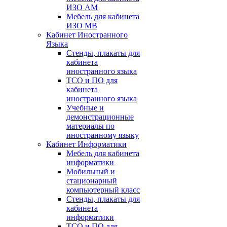
ИЗО АМ
Мебель для кабинета
ИЗО МВ
Кабинет Иностранного
Языка
Стенды, плакаты для
кабинета
иностранного языка
ТСО и ПО для
кабинета
иностранного языка
Учебные и
демонстрационные
материалы по
иностранному языку
Кабинет Информатики
Мебель для кабинета
информатики
Мобильный и
стационарный
компьютерный класс
Стенды, плакаты для
кабинета
информатики
ТСО и ПО для