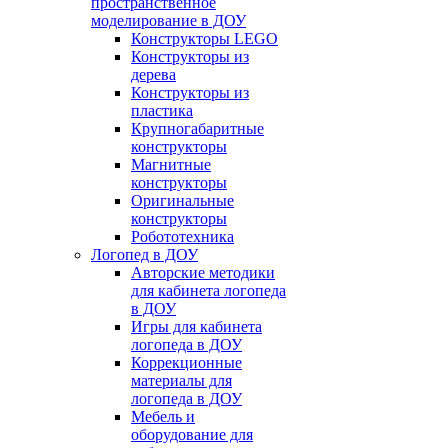
пространственное
моделирование в ДОУ
Конструкторы LEGO
Конструкторы из
дерева
Конструкторы из
пластика
Крупногабаритные
конструкторы
Магнитные
конструкторы
Оригинальные
конструкторы
Робототехника
Логопед в ДОУ
Авторские методики
для кабинета логопеда
в ДОУ
Игры для кабинета
логопеда в ДОУ
Коррекционные
материалы для
логопеда в ДОУ
Мебель и
оборудование для