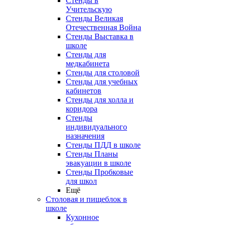
Стенды в
Учительскую
Стенды Великая
Отечественная Война
Стенды Выставка в
школе
Стенды для
медкабинета
Стенды для столовой
Стенды для учебных
кабинетов
Стенды для холла и
коридора
Стенды
индивидуального
назначения
Стенды ПДД в школе
Стенды Планы
эвакуации в школе
Стенды Пробковые
для школ
Ещё
Столовая и пищеблок в
школе
Кухонное