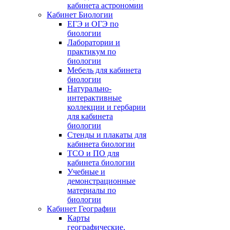
кабинета астрономии
Кабинет Биологии
ЕГЭ и ОГЭ по
биологии
Лаборатории и
практикум по
биологии
Мебель для кабинета
биологии
Натурально-
интерактивные
коллекции и гербарии
для кабинета
биологии
Стенды и плакаты для
кабинета биологии
ТСО и ПО для
кабинета биологии
Учебные и
демонстрационные
материалы по
биологии
Кабинет Географии
Карты
географические,