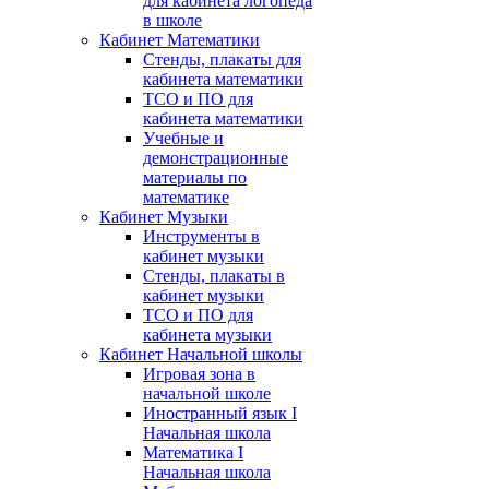
для кабинета логопеда
в школе
Кабинет Математики
Стенды, плакаты для
кабинета математики
ТСО и ПО для
кабинета математики
Учебные и
демонстрационные
материалы по
математике
Кабинет Музыки
Инструменты в
кабинет музыки
Стенды, плакаты в
кабинет музыки
ТСО и ПО для
кабинета музыки
Кабинет Начальной школы
Игровая зона в
начальной школе
Иностранный язык I
Начальная школа
Математика I
Начальная школа