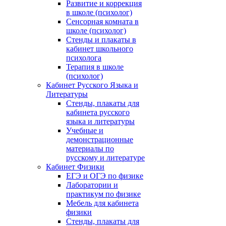
Развитие и коррекция
в школе (психолог)
Сенсорная комната в
школе (психолог)
Стенды и плакаты в
кабинет школьного
психолога
Терапия в школе
(психолог)
Кабинет Русского Языка и
Литературы
Стенды, плакаты для
кабинета русского
языка и литературы
Учебные и
демонстрационные
материалы по
русскому и литературе
Кабинет Физики
ЕГЭ и ОГЭ по физике
Лаборатории и
практикум по физике
Мебель для кабинета
физики
Стенды, плакаты для