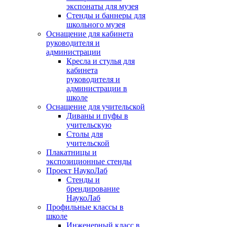
экспонаты для музея
Стенды и баннеры для
школьного музея
Оснащение для кабинета
руководителя и
администрации
Кресла и стулья для
кабинета
руководителя и
администрации в
школе
Оснащение для учительской
Диваны и пуфы в
учительскую
Столы для
учительской
Плакатницы и
экспозиционные стенды
Проект НаукоЛаб
Стенды и
брендирование
НаукоЛаб
Профильные классы в
школе
Инженерный класс в