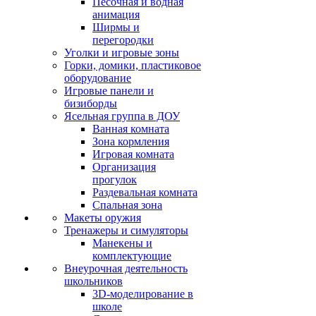
Песочная и водная
анимация
Ширмы и
перегородки
Уголки и игровые зоны
Горки, домики, пластиковое
оборудование
Игровые панели и
бизиборды
Ясельная группа в ДОУ
Ванная комната
Зона кормления
Игровая комната
Организация
прогулок
Раздевальная комната
Спальная зона
Макеты оружия
Тренажеры и симуляторы
Манекены и
комплектующие
Внеурочная деятельность
школьников
3D-моделирование в
школе