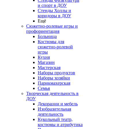
Стенды Физкультура
и спорт в ДОУ
Стенды Холлы и
коридоры в ДОУ
Ещё
Сюжетно-ролевые игры и
профориентация
Больница
Костюмы для
сюжетно-ролевой
игры
Кухня
Магазин
Мастерская
Наборы продуктов
Наборы хозяйки
Парикмахерская
Семья
Творческая деятельность в
ДОУ
Декорации и мебель
Изобразительная
деятельность
Кукольный театр,
костюмы и атрибутика