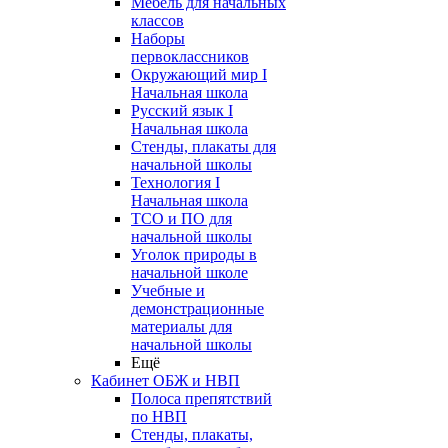
Мебель для начальных
классов
Наборы
первоклассников
Окружающий мир I
Начальная школа
Русский язык I
Начальная школа
Стенды, плакаты для
начальной школы
Технология I
Начальная школа
ТСО и ПО для
начальной школы
Уголок природы в
начальной школе
Учебные и
демонстрационные
материалы для
начальной школы
Ещё
Кабинет ОБЖ и НВП
Полоса препятствий
по НВП
Стенды, плакаты,