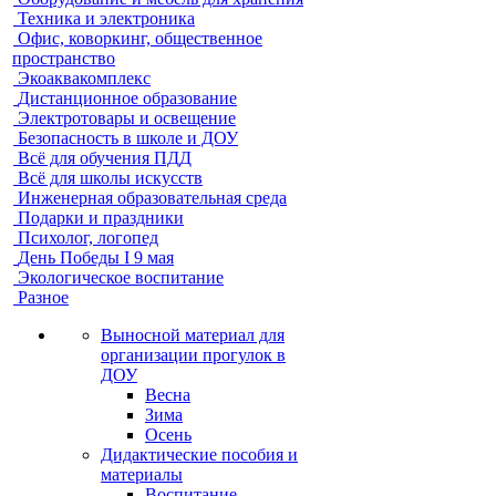
Техника и электроника
Офис, коворкинг, общественное
пространство
Экоаквакомплекс
Дистанционное образование
Электротовары и освещение
Безопасность в школе и ДОУ
Всё для обучения ПДД
Всё для школы искусств
Инженерная образовательная среда
Подарки и праздники
Психолог, логопед
День Победы I 9 мая
Экологическое воспитание
Разное
Выносной материал для
организации прогулок в
ДОУ
Весна
Зима
Осень
Дидактические пособия и
материалы
Воспитание