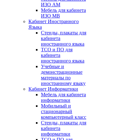
ИЗО АМ
Мебель для кабинета
ИЗО МВ
Кабинет Иностранного
Языка
Стенды, плакаты для
кабинета
иностранного языка
ТСО и ПО для
кабинета
иностранного языка
Учебные и
демонстрационные
материалы по
иностранному языку
Кабинет Информатики
Мебель для кабинета
информатики
Мобильный и
стационарный
компьютерный класс
Стенды, плакаты для
кабинета
информатики
ТСО и ПО для