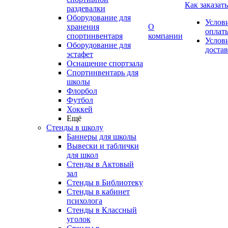
Как заказать
раздевалки
Оборудование для
Услов
хранения
О
оплат
спортинвентаря
компании
Услов
Оборудование для
доста
эстафет
Оснащение спортзала
Спортинвентарь для
школы
Флорбол
Футбол
Хоккей
Ещё
Стенды в школу
Баннеры для школы
Вывески и таблички
для школ
Стенды в Актовый
зал
Стенды в Библиотеку
Стенды в кабинет
психолога
Стенды в Классный
уголок