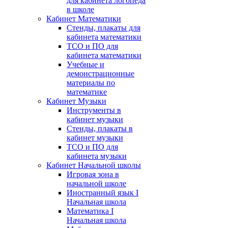
для кабинета логопеда
в школе
Кабинет Математики
Стенды, плакаты для
кабинета математики
ТСО и ПО для
кабинета математики
Учебные и
демонстрационные
материалы по
математике
Кабинет Музыки
Инструменты в
кабинет музыки
Стенды, плакаты в
кабинет музыки
ТСО и ПО для
кабинета музыки
Кабинет Начальной школы
Игровая зона в
начальной школе
Иностранный язык I
Начальная школа
Математика I
Начальная школа