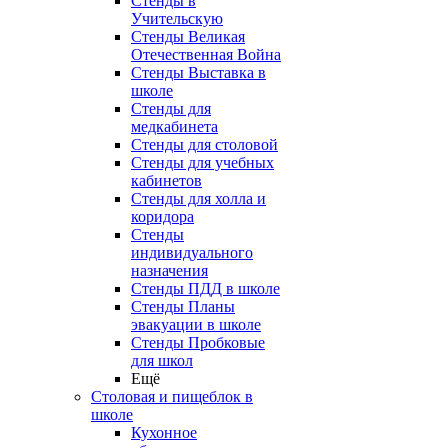
Стенды в
Учительскую
Стенды Великая
Отечественная Война
Стенды Выставка в
школе
Стенды для
медкабинета
Стенды для столовой
Стенды для учебных
кабинетов
Стенды для холла и
коридора
Стенды
индивидуального
назначения
Стенды ПДД в школе
Стенды Планы
эвакуации в школе
Стенды Пробковые
для школ
Ещё
Столовая и пищеблок в
школе
Кухонное