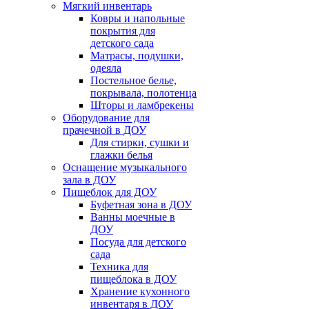
Мягкий инвентарь
Ковры и напольные
покрытия для
детского сада
Матрасы, подушки,
одеяла
Постельное белье,
покрывала, полотенца
Шторы и ламбрекены
Оборудование для
прачечной в ДОУ
Для стирки, сушки и
глажки белья
Оснащение музыкального
зала в ДОУ
Пищеблок для ДОУ
Буфетная зона в ДОУ
Ванны моечные в
ДОУ
Посуда для детского
сада
Техника для
пищеблока в ДОУ
Хранение кухонного
инвентаря в ДОУ