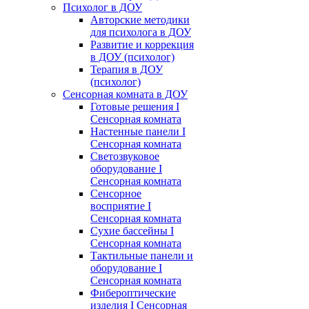
Психолог в ДОУ
Авторские методики
для психолога в ДОУ
Развитие и коррекция
в ДОУ (психолог)
Терапия в ДОУ
(психолог)
Сенсорная комната в ДОУ
Готовые решения I
Сенсорная комната
Настенные панели I
Сенсорная комната
Светозвуковое
оборудование I
Сенсорная комната
Сенсорное
восприятие I
Сенсорная комната
Сухие бассейны I
Сенсорная комната
Тактильные панели и
оборудование I
Сенсорная комната
Фибероптические
изделия I Сенсорная