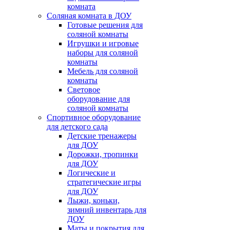
комната
Соляная комната в ДОУ
Готовые решения для
соляной комнаты
Игрушки и игровые
наборы для соляной
комнаты
Мебель для соляной
комнаты
Световое
оборудование для
соляной комнаты
Спортивное оборудование
для детского сада
Детские тренажеры
для ДОУ
Дорожки, тропинки
для ДОУ
Логические и
стратегические игры
для ДОУ
Лыжи, коньки,
зимний инвентарь для
ДОУ
Маты и покрытия для