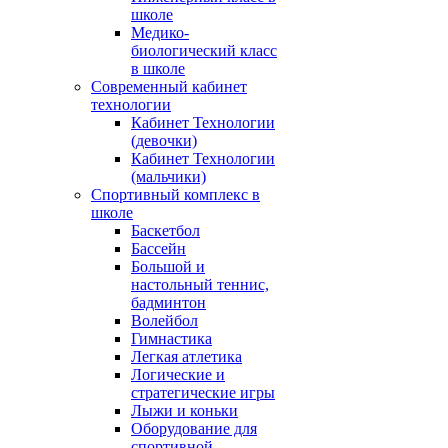
школе
Медико-
биологический класс
в школе
Современный кабинет
технологии
Кабинет Технологии
(девочки)
Кабинет Технологии
(мальчики)
Спортивный комплекс в
школе
Баскетбол
Бассейн
Большой и
настольный теннис,
бадминтон
Волейбол
Гимнастика
Легкая атлетика
Логические и
стратегические игры
Лыжи и коньки
Оборудование для
спортивной