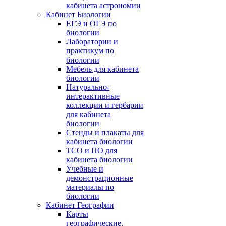
кабинета астрономии
Кабинет Биологии
ЕГЭ и ОГЭ по
биологии
Лаборатории и
практикум по
биологии
Мебель для кабинета
биологии
Натурально-
интерактивные
коллекции и гербарии
для кабинета
биологии
Стенды и плакаты для
кабинета биологии
ТСО и ПО для
кабинета биологии
Учебные и
демонстрационные
материалы по
биологии
Кабинет Географии
Карты
географические,