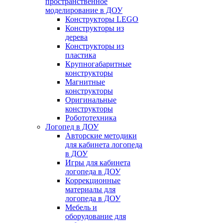
пространственное
моделирование в ДОУ
Конструкторы LEGO
Конструкторы из
дерева
Конструкторы из
пластика
Крупногабаритные
конструкторы
Магнитные
конструкторы
Оригинальные
конструкторы
Робототехника
Логопед в ДОУ
Авторские методики
для кабинета логопеда
в ДОУ
Игры для кабинета
логопеда в ДОУ
Коррекционные
материалы для
логопеда в ДОУ
Мебель и
оборудование для