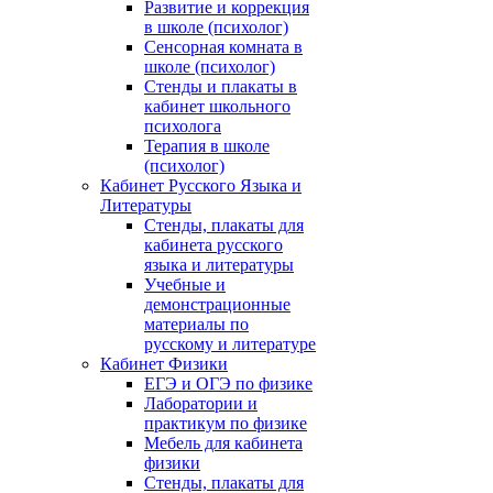
Развитие и коррекция
в школе (психолог)
Сенсорная комната в
школе (психолог)
Стенды и плакаты в
кабинет школьного
психолога
Терапия в школе
(психолог)
Кабинет Русского Языка и
Литературы
Стенды, плакаты для
кабинета русского
языка и литературы
Учебные и
демонстрационные
материалы по
русскому и литературе
Кабинет Физики
ЕГЭ и ОГЭ по физике
Лаборатории и
практикум по физике
Мебель для кабинета
физики
Стенды, плакаты для