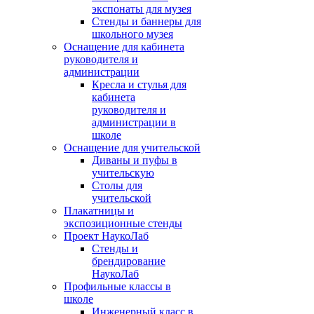
экспонаты для музея
Стенды и баннеры для
школьного музея
Оснащение для кабинета
руководителя и
администрации
Кресла и стулья для
кабинета
руководителя и
администрации в
школе
Оснащение для учительской
Диваны и пуфы в
учительскую
Столы для
учительской
Плакатницы и
экспозиционные стенды
Проект НаукоЛаб
Стенды и
брендирование
НаукоЛаб
Профильные классы в
школе
Инженерный класс в