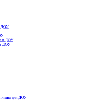
в ДОУ
ОУ
да в ДОУ
 в ДОУ
ечницы для ДОУ