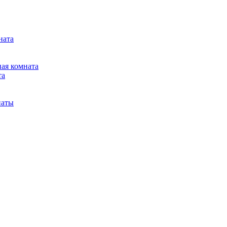
ната
ная комната
та
наты