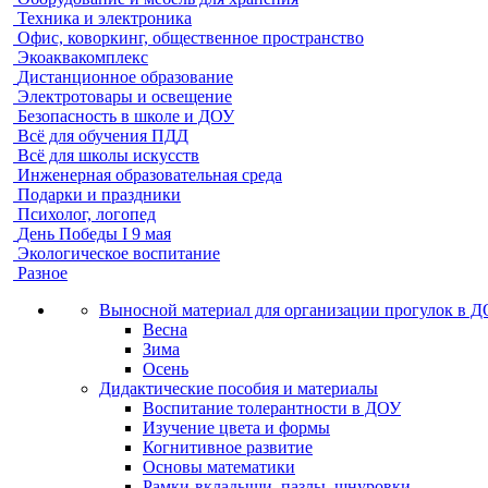
Техника и электроника
Офис, коворкинг, общественное пространство
Экоаквакомплекс
Дистанционное образование
Электротовары и освещение
Безопасность в школе и ДОУ
Всё для обучения ПДД
Всё для школы искусств
Инженерная образовательная среда
Подарки и праздники
Психолог, логопед
День Победы I 9 мая
Экологическое воспитание
Разное
Выносной материал для организации прогулок в 
Весна
Зима
Осень
Дидактические пособия и материалы
Воспитание толерантности в ДОУ
Изучение цвета и формы
Когнитивное развитие
Основы математики
Рамки-вкладыши, пазлы, шнуровки