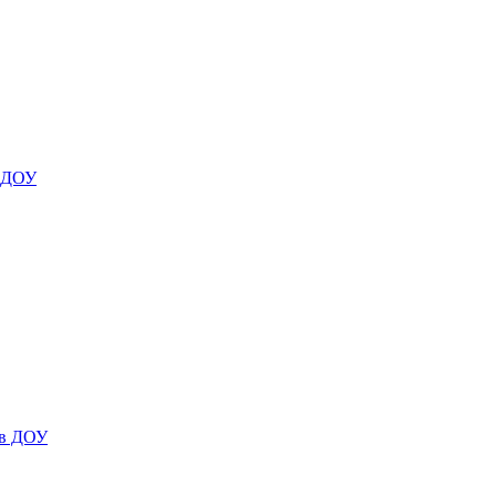
я ДОУ
 в ДОУ