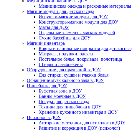
Медицинский кабинет в ДОУ
Медицинская одежда и расходные материалы
Мягкие модули для детского сада
Игрушки-мягкие модули для ДОУ
Конструкторы-мягкие модули для ДОУ
Маты для ДОУ
Отдельные элементы мягких модулей
Сухие бассейны для ДОУ
Мягкий инвентарь
Ковры и напольные покрытия для детского са
Матрасы, подушки, одеяла
Постельное белье, покрывала, полотенца
Шторы и ламбрекены
Оборудование для прачечной в ДОУ
Для стирки, сушки и глажки белья
Оснащение музыкального зала в ДОУ
Пищеблок для ДОУ
Буфетная зона в ДОУ
Ванны моечные в ДОУ
Посуда для детского сада
Техника для пищеблока в ДОУ
Хранение кухонного инвентаря в ДОУ
Психолог в ДОУ
Авторские методики для психолога в ДОУ
Развитие и коррекция в ДОУ (психолог)