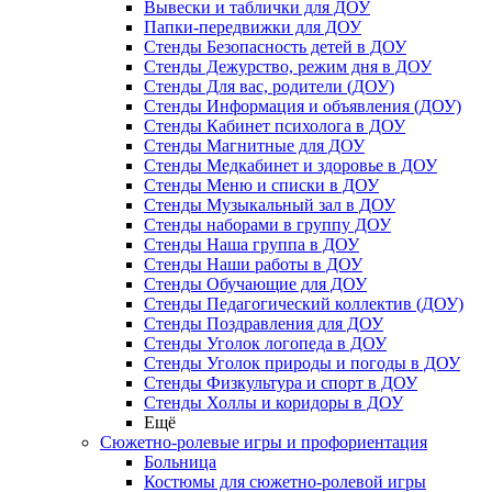
Вывески и таблички для ДОУ
Папки-передвижки для ДОУ
Стенды Безопасность детей в ДОУ
Стенды Дежурство, режим дня в ДОУ
Стенды Для вас, родители (ДОУ)
Стенды Информация и объявления (ДОУ)
Стенды Кабинет психолога в ДОУ
Стенды Магнитные для ДОУ
Стенды Медкабинет и здоровье в ДОУ
Стенды Меню и списки в ДОУ
Стенды Музыкальный зал в ДОУ
Стенды наборами в группу ДОУ
Стенды Наша группа в ДОУ
Стенды Наши работы в ДОУ
Стенды Обучающие для ДОУ
Стенды Педагогический коллектив (ДОУ)
Стенды Поздравления для ДОУ
Стенды Уголок логопеда в ДОУ
Стенды Уголок природы и погоды в ДОУ
Стенды Физкультура и спорт в ДОУ
Стенды Холлы и коридоры в ДОУ
Ещё
Сюжетно-ролевые игры и профориентация
Больница
Костюмы для сюжетно-ролевой игры