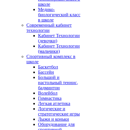
школе
Медико-
биологический класс
в школе
Современный кабинет
технологии
Кабинет Технологии
(девочки)
Кабинет Технологии
(мальчики)
Спортивный комплекс в
школе
Баскетбол
Бассейн
Большой и
настольный теннис,
бадминтон
Волейбол
Гимнастика
Легкая атлетика
Логические и
стратегические игры
Лыжи и коньки
Оборудование для
спортивной