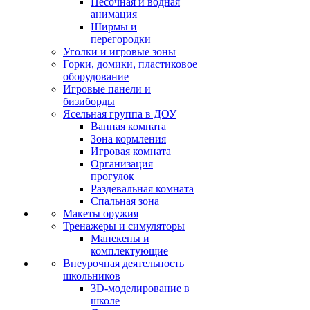
Песочная и водная
анимация
Ширмы и
перегородки
Уголки и игровые зоны
Горки, домики, пластиковое
оборудование
Игровые панели и
бизиборды
Ясельная группа в ДОУ
Ванная комната
Зона кормления
Игровая комната
Организация
прогулок
Раздевальная комната
Спальная зона
Макеты оружия
Тренажеры и симуляторы
Манекены и
комплектующие
Внеурочная деятельность
школьников
3D-моделирование в
школе