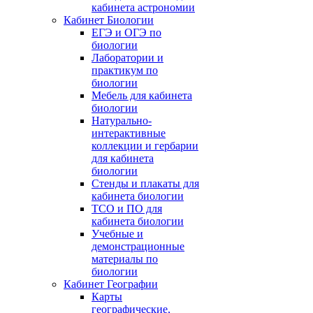
кабинета астрономии
Кабинет Биологии
ЕГЭ и ОГЭ по
биологии
Лаборатории и
практикум по
биологии
Мебель для кабинета
биологии
Натурально-
интерактивные
коллекции и гербарии
для кабинета
биологии
Стенды и плакаты для
кабинета биологии
ТСО и ПО для
кабинета биологии
Учебные и
демонстрационные
материалы по
биологии
Кабинет Географии
Карты
географические,