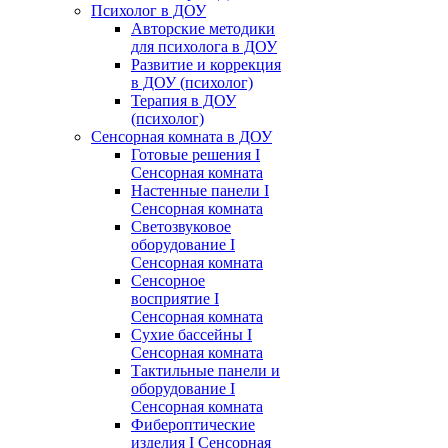
Психолог в ДОУ
Авторские методики
для психолога в ДОУ
Развитие и коррекция
в ДОУ (психолог)
Терапия в ДОУ
(психолог)
Сенсорная комната в ДОУ
Готовые решения I
Сенсорная комната
Настенные панели I
Сенсорная комната
Светозвуковое
оборудование I
Сенсорная комната
Сенсорное
восприятие I
Сенсорная комната
Сухие бассейны I
Сенсорная комната
Тактильные панели и
оборудование I
Сенсорная комната
Фибероптические
изделия I Сенсорная