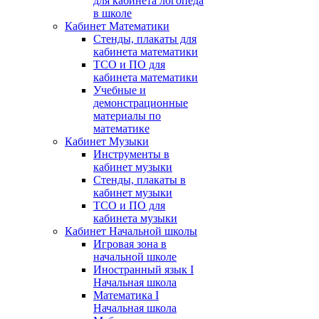
для кабинета логопеда
в школе
Кабинет Математики
Стенды, плакаты для
кабинета математики
ТСО и ПО для
кабинета математики
Учебные и
демонстрационные
материалы по
математике
Кабинет Музыки
Инструменты в
кабинет музыки
Стенды, плакаты в
кабинет музыки
ТСО и ПО для
кабинета музыки
Кабинет Начальной школы
Игровая зона в
начальной школе
Иностранный язык I
Начальная школа
Математика I
Начальная школа