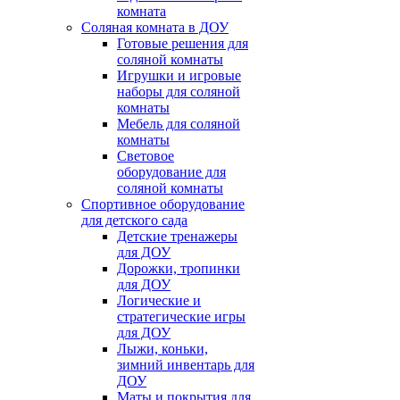
комната
Соляная комната в ДОУ
Готовые решения для
соляной комнаты
Игрушки и игровые
наборы для соляной
комнаты
Мебель для соляной
комнаты
Световое
оборудование для
соляной комнаты
Спортивное оборудование
для детского сада
Детские тренажеры
для ДОУ
Дорожки, тропинки
для ДОУ
Логические и
стратегические игры
для ДОУ
Лыжи, коньки,
зимний инвентарь для
ДОУ
Маты и покрытия для