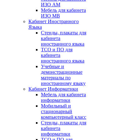
ИЗО АМ
Мебель для кабинета
ИЗО МВ
Кабинет Иностранного
Языка
Стенды, плакаты для
кабинета
иностранного языка
ТСО и ПО для
кабинета
иностранного языка
Учебные и
демонстрационные
материалы по
иностранному языку
Кабинет Информатики
Мебель для кабинета
информатики
Мобильный и
стационарный
компьютерный класс
Стенды, плакаты для
кабинета
информатики
ТСО и ПО для