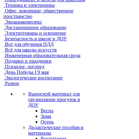
Техника и электроника
Офис, коворкинг, общественное
пространство
Экоаквакомплекс
Дистанционное образование
Электротовары и освещение
Безопасность в школе и ДОУ
Всё для обучения ПДД
Всё для школы искусств
Инженерная образовательная среда
Подарки и праздники
Психолог, логопед
День Победы I 9 мая
Экологическое воспитание
Разное
Выносной материал для
организации прогулок в
ДОУ
Весна
Зима
Осень
Дидактические пособия и
материалы
Воспитание