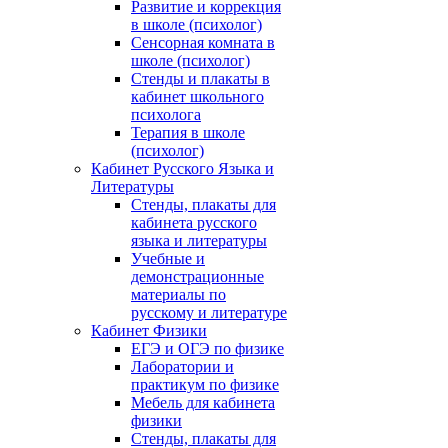
Развитие и коррекция
в школе (психолог)
Сенсорная комната в
школе (психолог)
Стенды и плакаты в
кабинет школьного
психолога
Терапия в школе
(психолог)
Кабинет Русского Языка и
Литературы
Стенды, плакаты для
кабинета русского
языка и литературы
Учебные и
демонстрационные
материалы по
русскому и литературе
Кабинет Физики
ЕГЭ и ОГЭ по физике
Лаборатории и
практикум по физике
Мебель для кабинета
физики
Стенды, плакаты для