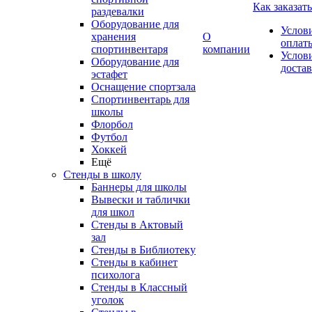
Как заказать
раздевалки
Оборудование для
Услов
хранения
О
оплат
спортинвентаря
компании
Услов
Оборудование для
доста
эстафет
Оснащение спортзала
Спортинвентарь для
школы
Флорбол
Футбол
Хоккей
Ещё
Стенды в школу
Баннеры для школы
Вывески и таблички
для школ
Стенды в Актовый
зал
Стенды в Библиотеку
Стенды в кабинет
психолога
Стенды в Классный
уголок