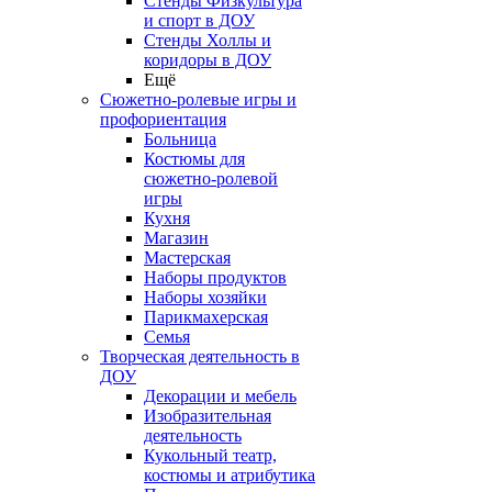
Стенды Физкультура
и спорт в ДОУ
Стенды Холлы и
коридоры в ДОУ
Ещё
Сюжетно-ролевые игры и
профориентация
Больница
Костюмы для
сюжетно-ролевой
игры
Кухня
Магазин
Мастерская
Наборы продуктов
Наборы хозяйки
Парикмахерская
Семья
Творческая деятельность в
ДОУ
Декорации и мебель
Изобразительная
деятельность
Кукольный театр,
костюмы и атрибутика