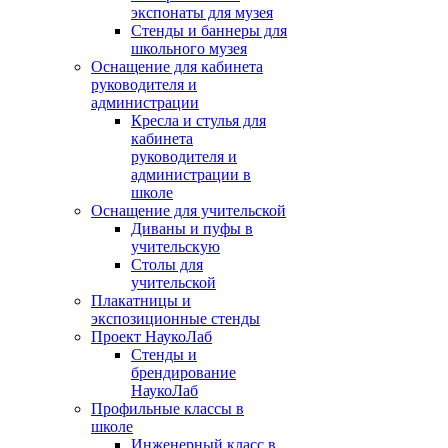
экспонаты для музея
Стенды и баннеры для
школьного музея
Оснащение для кабинета
руководителя и
администрации
Кресла и стулья для
кабинета
руководителя и
администрации в
школе
Оснащение для учительской
Диваны и пуфы в
учительскую
Столы для
учительской
Плакатницы и
экспозиционные стенды
Проект НаукоЛаб
Стенды и
брендирование
НаукоЛаб
Профильные классы в
школе
Инженерный класс в