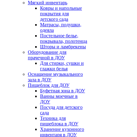
Мягкий инвентарь
Ковры и напольные
покрытия для
детского сада
Матрасы, подушки,
одеяла
Постельное белье,
покрывала, полотенца
Шторы и ламбрекены
Оборудование для
прачечной в ДОУ
Для стирки, сушки и
глажки белья
Оснащение музыкального
зала в ДОУ
Пищеблок для ДОУ
Буфетная зона в ДОУ
Ванны моечные в
ДОУ
Посуда для детского
сада
Техника для
пищеблока в ДОУ
Хранение кухонного
инвентаря в ДОУ