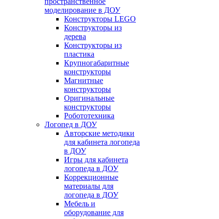
пространственное
моделирование в ДОУ
Конструкторы LEGO
Конструкторы из
дерева
Конструкторы из
пластика
Крупногабаритные
конструкторы
Магнитные
конструкторы
Оригинальные
конструкторы
Робототехника
Логопед в ДОУ
Авторские методики
для кабинета логопеда
в ДОУ
Игры для кабинета
логопеда в ДОУ
Коррекционные
материалы для
логопеда в ДОУ
Мебель и
оборудование для