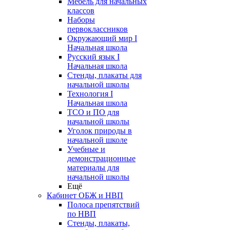
Мебель для начальных
классов
Наборы
первоклассников
Окружающий мир I
Начальная школа
Русский язык I
Начальная школа
Стенды, плакаты для
начальной школы
Технология I
Начальная школа
ТСО и ПО для
начальной школы
Уголок природы в
начальной школе
Учебные и
демонстрационные
материалы для
начальной школы
Ещё
Кабинет ОБЖ и НВП
Полоса препятствий
по НВП
Стенды, плакаты,