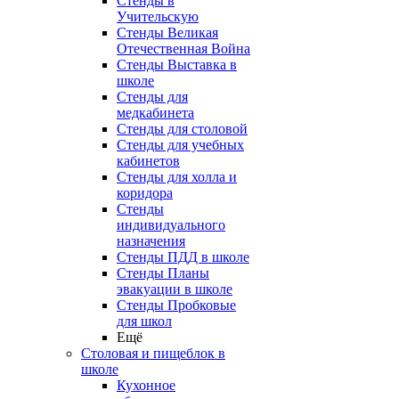
Стенды в
Учительскую
Стенды Великая
Отечественная Война
Стенды Выставка в
школе
Стенды для
медкабинета
Стенды для столовой
Стенды для учебных
кабинетов
Стенды для холла и
коридора
Стенды
индивидуального
назначения
Стенды ПДД в школе
Стенды Планы
эвакуации в школе
Стенды Пробковые
для школ
Ещё
Столовая и пищеблок в
школе
Кухонное