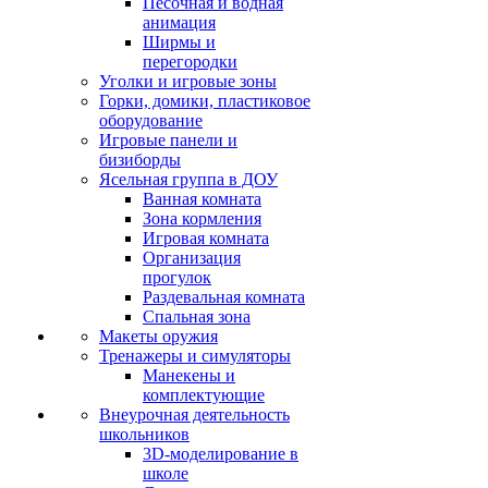
Песочная и водная
анимация
Ширмы и
перегородки
Уголки и игровые зоны
Горки, домики, пластиковое
оборудование
Игровые панели и
бизиборды
Ясельная группа в ДОУ
Ванная комната
Зона кормления
Игровая комната
Организация
прогулок
Раздевальная комната
Спальная зона
Макеты оружия
Тренажеры и симуляторы
Манекены и
комплектующие
Внеурочная деятельность
школьников
3D-моделирование в
школе