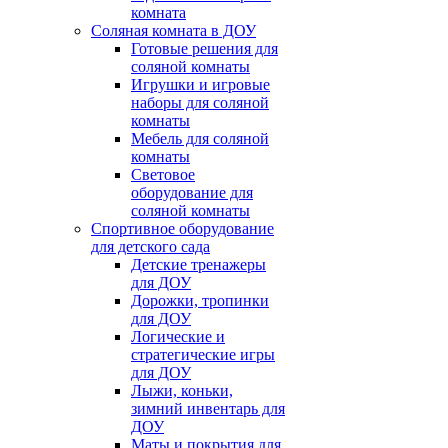
комната
Соляная комната в ДОУ
Готовые решения для
соляной комнаты
Игрушки и игровые
наборы для соляной
комнаты
Мебель для соляной
комнаты
Световое
оборудование для
соляной комнаты
Спортивное оборудование
для детского сада
Детские тренажеры
для ДОУ
Дорожки, тропинки
для ДОУ
Логические и
стратегические игры
для ДОУ
Лыжи, коньки,
зимний инвентарь для
ДОУ
Маты и покрытия для