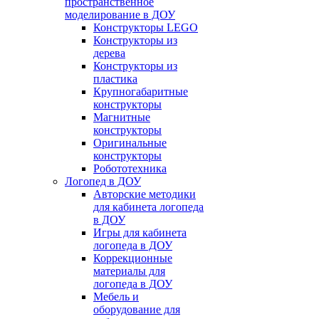
пространственное
моделирование в ДОУ
Конструкторы LEGO
Конструкторы из
дерева
Конструкторы из
пластика
Крупногабаритные
конструкторы
Магнитные
конструкторы
Оригинальные
конструкторы
Робототехника
Логопед в ДОУ
Авторские методики
для кабинета логопеда
в ДОУ
Игры для кабинета
логопеда в ДОУ
Коррекционные
материалы для
логопеда в ДОУ
Мебель и
оборудование для