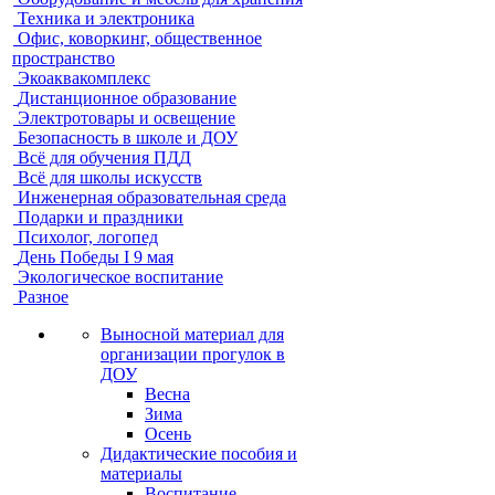
Техника и электроника
Офис, коворкинг, общественное
пространство
Экоаквакомплекс
Дистанционное образование
Электротовары и освещение
Безопасность в школе и ДОУ
Всё для обучения ПДД
Всё для школы искусств
Инженерная образовательная среда
Подарки и праздники
Психолог, логопед
День Победы I 9 мая
Экологическое воспитание
Разное
Выносной материал для
организации прогулок в
ДОУ
Весна
Зима
Осень
Дидактические пособия и
материалы
Воспитание