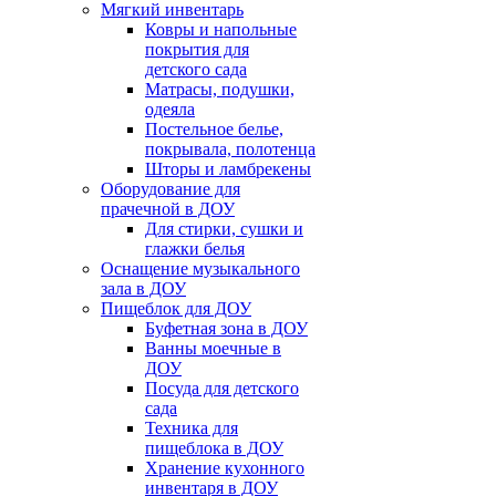
Мягкий инвентарь
Ковры и напольные
покрытия для
детского сада
Матрасы, подушки,
одеяла
Постельное белье,
покрывала, полотенца
Шторы и ламбрекены
Оборудование для
прачечной в ДОУ
Для стирки, сушки и
глажки белья
Оснащение музыкального
зала в ДОУ
Пищеблок для ДОУ
Буфетная зона в ДОУ
Ванны моечные в
ДОУ
Посуда для детского
сада
Техника для
пищеблока в ДОУ
Хранение кухонного
инвентаря в ДОУ