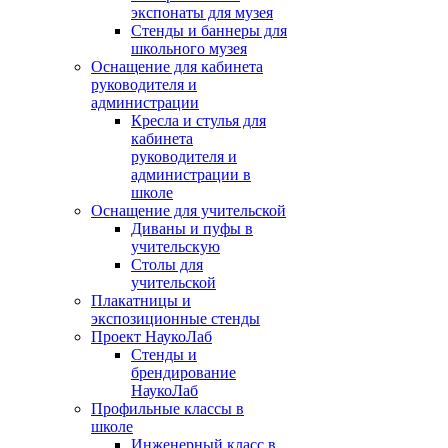
экспонаты для музея
Стенды и баннеры для
школьного музея
Оснащение для кабинета
руководителя и
администрации
Кресла и стулья для
кабинета
руководителя и
администрации в
школе
Оснащение для учительской
Диваны и пуфы в
учительскую
Столы для
учительской
Плакатницы и
экспозиционные стенды
Проект НаукоЛаб
Стенды и
брендирование
НаукоЛаб
Профильные классы в
школе
Инженерный класс в