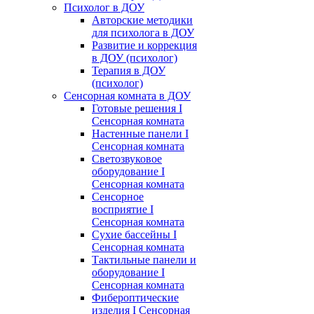
Психолог в ДОУ
Авторские методики
для психолога в ДОУ
Развитие и коррекция
в ДОУ (психолог)
Терапия в ДОУ
(психолог)
Сенсорная комната в ДОУ
Готовые решения I
Сенсорная комната
Настенные панели I
Сенсорная комната
Светозвуковое
оборудование I
Сенсорная комната
Сенсорное
восприятие I
Сенсорная комната
Сухие бассейны I
Сенсорная комната
Тактильные панели и
оборудование I
Сенсорная комната
Фибероптические
изделия I Сенсорная