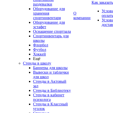
Как заказать
раздевалки
Оборудование для
Услов
хранения
О
оплат
спортинвентаря
компании
Услов
Оборудование для
доста
эстафет
Оснащение спортзала
Спортинвентарь для
школы
Флорбол
Футбол
Хоккей
Ещё
Стенды в школу
Баннеры для школы
Вывески и таблички
для школ
Стенды в Актовый
зал
Стенды в Библиотеку
Стенды в кабинет
психолога
Стенды в Классный
уголок