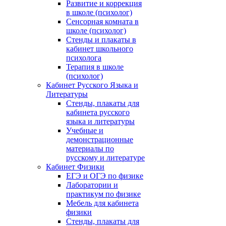
Развитие и коррекция
в школе (психолог)
Сенсорная комната в
школе (психолог)
Стенды и плакаты в
кабинет школьного
психолога
Терапия в школе
(психолог)
Кабинет Русского Языка и
Литературы
Стенды, плакаты для
кабинета русского
языка и литературы
Учебные и
демонстрационные
материалы по
русскому и литературе
Кабинет Физики
ЕГЭ и ОГЭ по физике
Лаборатории и
практикум по физике
Мебель для кабинета
физики
Стенды, плакаты для