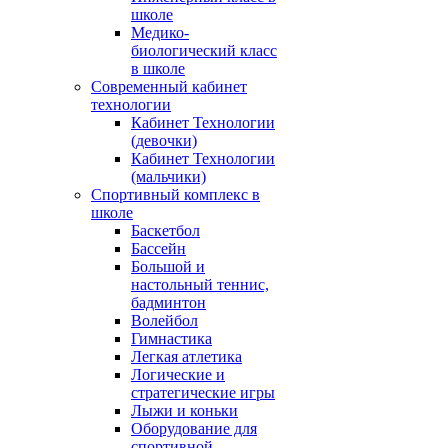
школе
Медико-
биологический класс
в школе
Современный кабинет
технологии
Кабинет Технологии
(девочки)
Кабинет Технологии
(мальчики)
Спортивный комплекс в
школе
Баскетбол
Бассейн
Большой и
настольный теннис,
бадминтон
Волейбол
Гимнастика
Легкая атлетика
Логические и
стратегические игры
Лыжи и коньки
Оборудование для
спортивной