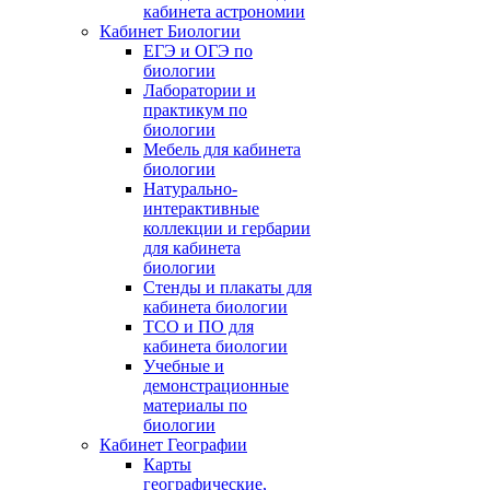
кабинета астрономии
Кабинет Биологии
ЕГЭ и ОГЭ по
биологии
Лаборатории и
практикум по
биологии
Мебель для кабинета
биологии
Натурально-
интерактивные
коллекции и гербарии
для кабинета
биологии
Стенды и плакаты для
кабинета биологии
ТСО и ПО для
кабинета биологии
Учебные и
демонстрационные
материалы по
биологии
Кабинет Географии
Карты
географические,