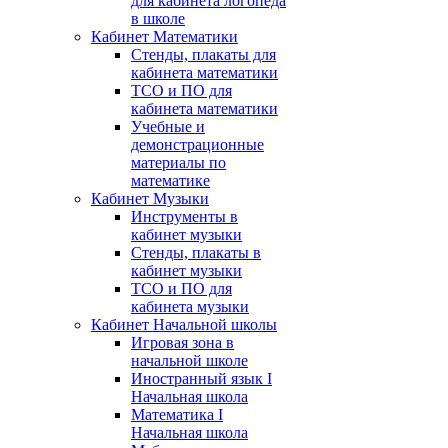
для кабинета логопеда
в школе
Кабинет Математики
Стенды, плакаты для
кабинета математики
ТСО и ПО для
кабинета математики
Учебные и
демонстрационные
материалы по
математике
Кабинет Музыки
Инструменты в
кабинет музыки
Стенды, плакаты в
кабинет музыки
ТСО и ПО для
кабинета музыки
Кабинет Начальной школы
Игровая зона в
начальной школе
Иностранный язык I
Начальная школа
Математика I
Начальная школа