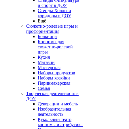
Стенды Физкультура
и спорт в ДОУ
Стенды Холлы и
коридоры в ДОУ
Ещё
Сюжетно-ролевые игры и
профориентация
Больница
Костюмы для
сюжетно-ролевой
игры
Кухня
Магазин
Мастерская
Наборы продуктов
Наборы хозяйки
Парикмахерская
Семья
Творческая деятельность в
ДОУ
Декорации и мебель
Изобразительная
деятельность
Кукольный театр,
костюмы и атрибутика