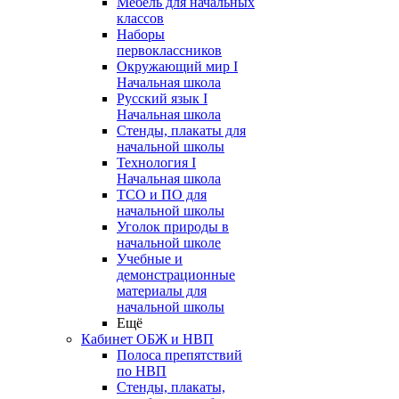
Мебель для начальных
классов
Наборы
первоклассников
Окружающий мир I
Начальная школа
Русский язык I
Начальная школа
Стенды, плакаты для
начальной школы
Технология I
Начальная школа
ТСО и ПО для
начальной школы
Уголок природы в
начальной школе
Учебные и
демонстрационные
материалы для
начальной школы
Ещё
Кабинет ОБЖ и НВП
Полоса препятствий
по НВП
Стенды, плакаты,