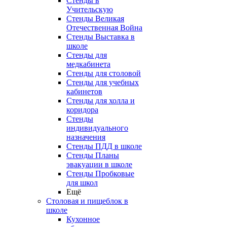
Стенды в
Учительскую
Стенды Великая
Отечественная Война
Стенды Выставка в
школе
Стенды для
медкабинета
Стенды для столовой
Стенды для учебных
кабинетов
Стенды для холла и
коридора
Стенды
индивидуального
назначения
Стенды ПДД в школе
Стенды Планы
эвакуации в школе
Стенды Пробковые
для школ
Ещё
Столовая и пищеблок в
школе
Кухонное