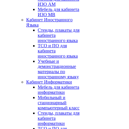
ИЗО АМ
Мебель для кабинета
ИЗО МВ
Кабинет Иностранного
Языка
Стенды, плакаты для
кабинета
иностранного языка
ТСО и ПО для
кабинета
иностранного языка
Учебные и
демонстрационные
материалы по
иностранному языку
Кабинет Информатики
Мебель для кабинета
информатики
Мобильный и
стационарный
компьютерный класс
Стенды, плакаты для
кабинета
информатики
ТСО и ПО для