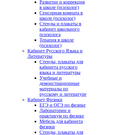
Развитие и коррекция
в школе (психолог)
Сенсорная комната в
школе (психолог)
Стенды и плакаты в
кабинет школьного
психолога
Терапия в школе
(психолог)
Кабинет Русского Языка и
Литературы
Стенды, плакаты для
кабинета русского
языка и литературы
Учебные и
демонстрационные
материалы по
русскому и литературе
Кабинет Физики
ЕГЭ и ОГЭ по физике
Лаборатории и
практикум по физике
Мебель для кабинета
физики
Стенды, плакаты для