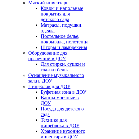
Мягкий инвентарь
Ковры и напольные
покрытия для
детского сада
Матрасы, подушки,
одеяла
Постельное белье,
покрывала, полотенца
Шторы и ламбрекены
Оборудование для
прачечной в ДОУ
Для стирки, сушки и
глажки белья
Оснащение музыкального
зала в ДОУ
Пищеблок для ДОУ
Буфетная зона в ДОУ
Ванны моечные в
ДОУ
Посуда для детского
сада
Техника для
пищеблока в ДОУ
Хранение кухонного
инвентаря в ДОУ