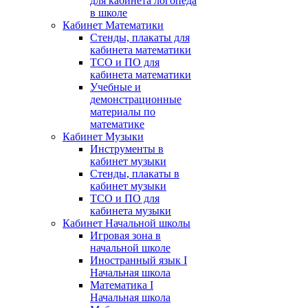
для кабинета логопеда
в школе
Кабинет Математики
Стенды, плакаты для
кабинета математики
ТСО и ПО для
кабинета математики
Учебные и
демонстрационные
материалы по
математике
Кабинет Музыки
Инструменты в
кабинет музыки
Стенды, плакаты в
кабинет музыки
ТСО и ПО для
кабинета музыки
Кабинет Начальной школы
Игровая зона в
начальной школе
Иностранный язык I
Начальная школа
Математика I
Начальная школа