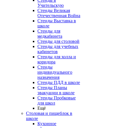
Стенды в
Учительскую
Стенды Великая
Отечественная Война
Стенды Выставка в
школе
Стенды для
медкабинета
Стенды для столовой
Стенды для учебных
кабинетов
Стенды для холла и
коридора
Стенды
индивидуального
назначения
Стенды ПДД в школе
Стенды Планы
эвакуации в школе
Стенды Пробковые
для школ
Ещё
Столовая и пищеблок в
школе
Кухонное