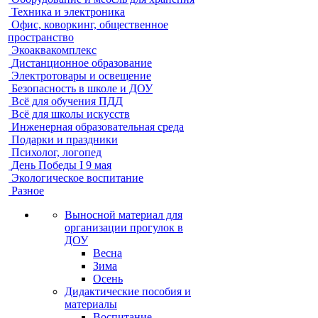
Техника и электроника
Офис, коворкинг, общественное
пространство
Экоаквакомплекс
Дистанционное образование
Электротовары и освещение
Безопасность в школе и ДОУ
Всё для обучения ПДД
Всё для школы искусств
Инженерная образовательная среда
Подарки и праздники
Психолог, логопед
День Победы I 9 мая
Экологическое воспитание
Разное
Выносной материал для
организации прогулок в
ДОУ
Весна
Зима
Осень
Дидактические пособия и
материалы
Воспитание