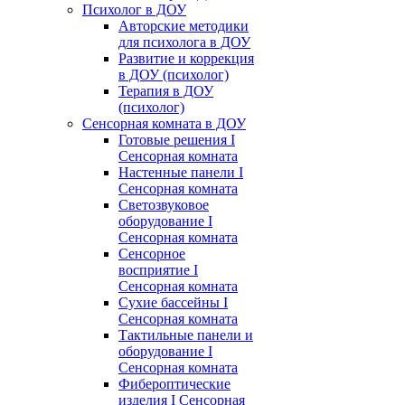
Психолог в ДОУ
Авторские методики
для психолога в ДОУ
Развитие и коррекция
в ДОУ (психолог)
Терапия в ДОУ
(психолог)
Сенсорная комната в ДОУ
Готовые решения I
Сенсорная комната
Настенные панели I
Сенсорная комната
Светозвуковое
оборудование I
Сенсорная комната
Сенсорное
восприятие I
Сенсорная комната
Сухие бассейны I
Сенсорная комната
Тактильные панели и
оборудование I
Сенсорная комната
Фибероптические
изделия I Сенсорная