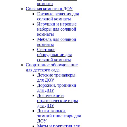
комната
Соляная комната в ДОУ
Готовые решения для
соляной комнаты
Игрушки и игровые
наборы для соляной
комнаты
Мебель для соляной
комнаты
Световое
оборудование для
соляной комнаты
Спортивное оборудование
для детского сада
Детские тренажеры
для ДОУ
Дорожки, тропинки
для ДОУ
Логические и
стратегические игры
для ДОУ
Лыжи, коньки,
зимний инвентарь для
ДОУ
Маты и покрытия для