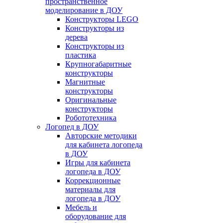
пространственное
моделирование в ДОУ
Конструкторы LEGO
Конструкторы из
дерева
Конструкторы из
пластика
Крупногабаритные
конструкторы
Магнитные
конструкторы
Оригинальные
конструкторы
Робототехника
Логопед в ДОУ
Авторские методики
для кабинета логопеда
в ДОУ
Игры для кабинета
логопеда в ДОУ
Коррекционные
материалы для
логопеда в ДОУ
Мебель и
оборудование для