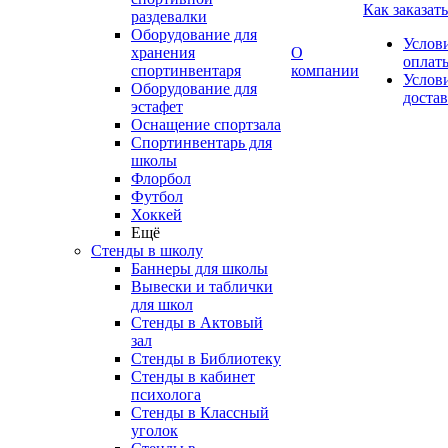
Как заказать
раздевалки
Оборудование для
Услов
хранения
О
оплат
спортинвентаря
компании
Услов
Оборудование для
доста
эстафет
Оснащение спортзала
Спортинвентарь для
школы
Флорбол
Футбол
Хоккей
Ещё
Стенды в школу
Баннеры для школы
Вывески и таблички
для школ
Стенды в Актовый
зал
Стенды в Библиотеку
Стенды в кабинет
психолога
Стенды в Классный
уголок