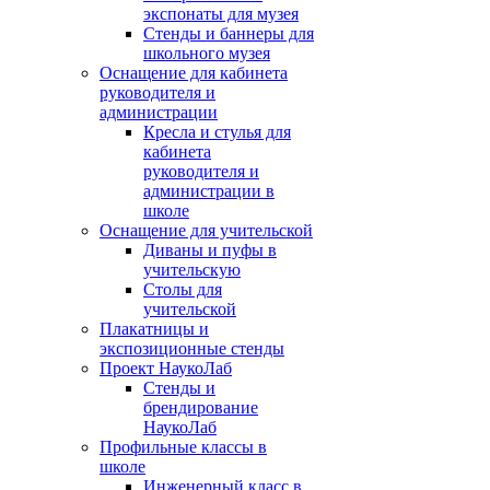
экспонаты для музея
Стенды и баннеры для
школьного музея
Оснащение для кабинета
руководителя и
администрации
Кресла и стулья для
кабинета
руководителя и
администрации в
школе
Оснащение для учительской
Диваны и пуфы в
учительскую
Столы для
учительской
Плакатницы и
экспозиционные стенды
Проект НаукоЛаб
Стенды и
брендирование
НаукоЛаб
Профильные классы в
школе
Инженерный класс в