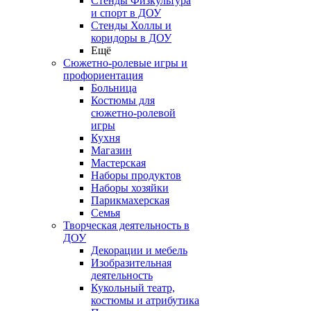
Стенды Физкультура
и спорт в ДОУ
Стенды Холлы и
коридоры в ДОУ
Ещё
Сюжетно-ролевые игры и
профориентация
Больница
Костюмы для
сюжетно-ролевой
игры
Кухня
Магазин
Мастерская
Наборы продуктов
Наборы хозяйки
Парикмахерская
Семья
Творческая деятельность в
ДОУ
Декорации и мебель
Изобразительная
деятельность
Кукольный театр,
костюмы и атрибутика