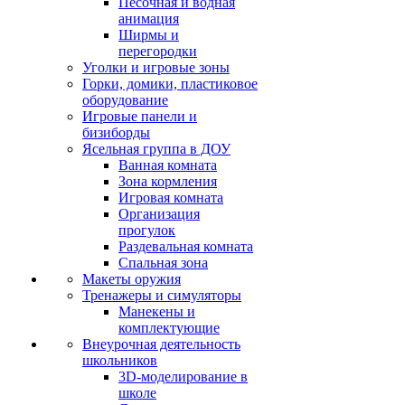
Песочная и водная
анимация
Ширмы и
перегородки
Уголки и игровые зоны
Горки, домики, пластиковое
оборудование
Игровые панели и
бизиборды
Ясельная группа в ДОУ
Ванная комната
Зона кормления
Игровая комната
Организация
прогулок
Раздевальная комната
Спальная зона
Макеты оружия
Тренажеры и симуляторы
Манекены и
комплектующие
Внеурочная деятельность
школьников
3D-моделирование в
школе