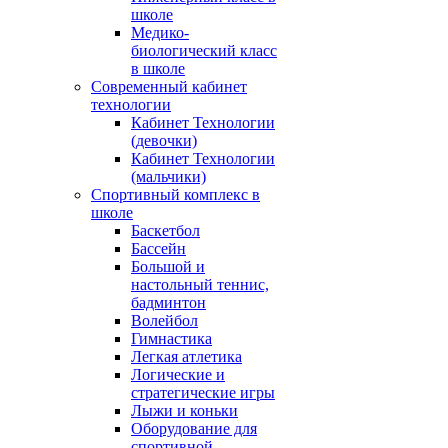
школе
Медико-
биологический класс
в школе
Современный кабинет
технологии
Кабинет Технологии
(девочки)
Кабинет Технологии
(мальчики)
Спортивный комплекс в
школе
Баскетбол
Бассейн
Большой и
настольный теннис,
бадминтон
Волейбол
Гимнастика
Легкая атлетика
Логические и
стратегические игры
Лыжи и коньки
Оборудование для
спортивной