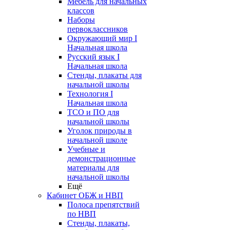
Мебель для начальных
классов
Наборы
первоклассников
Окружающий мир I
Начальная школа
Русский язык I
Начальная школа
Стенды, плакаты для
начальной школы
Технология I
Начальная школа
ТСО и ПО для
начальной школы
Уголок природы в
начальной школе
Учебные и
демонстрационные
материалы для
начальной школы
Ещё
Кабинет ОБЖ и НВП
Полоса препятствий
по НВП
Стенды, плакаты,