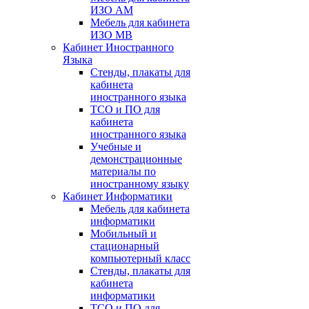
ИЗО АМ
Мебель для кабинета
ИЗО МВ
Кабинет Иностранного
Языка
Стенды, плакаты для
кабинета
иностранного языка
ТСО и ПО для
кабинета
иностранного языка
Учебные и
демонстрационные
материалы по
иностранному языку
Кабинет Информатики
Мебель для кабинета
информатики
Мобильный и
стационарный
компьютерный класс
Стенды, плакаты для
кабинета
информатики
ТСО и ПО для