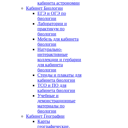
кабинета астрономии
Кабинет Биологии
ЕГЭ и ОГЭ по
биологии
Лаборатории и
практикум по
биологии
Мебель для кабинета
биологии
Натурально-
интерактивные
коллекции и гербарии
для кабинета
биологии
Стенды и плакаты для
кабинета биологии
ТСО и ПО для
кабинета биологии
Учебные и
демонстрационные
материалы по
биологии
Кабинет Географии
Карты
географические,