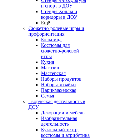
Стенды Физкультура
и спорт в ДОУ
Стенды Холлы и
коридоры в ДОУ
Ещё
Сюжетно-ролевые игры и
профориентация
Больница
Костюмы для
сюжетно-ролевой
игры
Кухня
Магазин
Мастерская
Наборы продуктов
Наборы хозяйки
Парикмахерская
Семья
Творческая деятельность в
ДОУ
Декорации и мебель
Изобразительная
деятельность
Кукольный театр,
костюмы и атрибутика