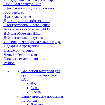
Техника и электроника
Офис, коворкинг, общественное
пространство
Экоаквакомплекс
Дистанционное образование
Электротовары и освещение
Безопасность в школе и ДОУ
Всё для обучения ПДД
Всё для школы искусств
Инженерная образовательная среда
Подарки и праздники
Психолог, логопед
День Победы I 9 мая
Экологическое воспитание
Разное
Выносной материал для
организации прогулок в
ДОУ
Весна
Зима
Осень
Дидактические пособия и
материалы
Воспитание