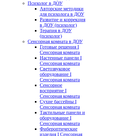
Психолог в ДОУ
Авторские методики
для психолога в ДОУ
Развитие и коррекция
в ДОУ (психолог)
Терапия в ДОУ
(психолог)
Сенсорная комната в ДОУ
Готовые решения I
Сенсорная комната
Настенные панели I
Сенсорная комната
Светозвуковое
оборудование I
Сенсорная комната
Сенсорное
восприятие I
Сенсорная комната
Сухие бассейны I
Сенсорная комната
Тактильные панели и
оборудование I
Сенсорная комната
Фибероптические
изделия I Сенсорная