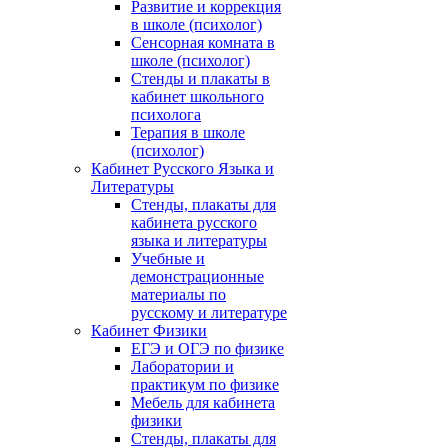
Развитие и коррекция
в школе (психолог)
Сенсорная комната в
школе (психолог)
Стенды и плакаты в
кабинет школьного
психолога
Терапия в школе
(психолог)
Кабинет Русского Языка и
Литературы
Стенды, плакаты для
кабинета русского
языка и литературы
Учебные и
демонстрационные
материалы по
русскому и литературе
Кабинет Физики
ЕГЭ и ОГЭ по физике
Лаборатории и
практикум по физике
Мебель для кабинета
физики
Стенды, плакаты для