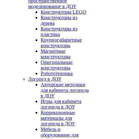
пространственное
моделирование в ДОУ
Конструкторы LEGO
Конструкторы из
дерева
Конструкторы из
пластика
Крупногабаритные
конструкторы
Магнитные
конструкторы
Оригинальные
конструкторы
Робототехника
Логопед в ДОУ
Авторские методики
для кабинета логопеда
в ДОУ
Игры для кабинета
логопеда в ДОУ
Коррекционные
материалы для
логопеда в ДОУ
Мебель и
оборудование для