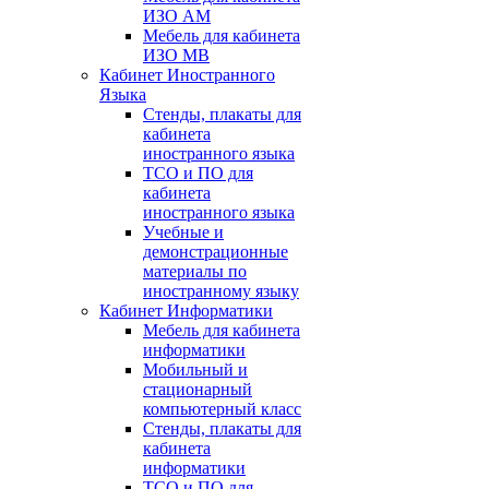
ИЗО АМ
Мебель для кабинета
ИЗО МВ
Кабинет Иностранного
Языка
Стенды, плакаты для
кабинета
иностранного языка
ТСО и ПО для
кабинета
иностранного языка
Учебные и
демонстрационные
материалы по
иностранному языку
Кабинет Информатики
Мебель для кабинета
информатики
Мобильный и
стационарный
компьютерный класс
Стенды, плакаты для
кабинета
информатики
ТСО и ПО для