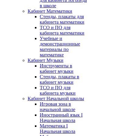
для кабинета логопеда
в школе
Кабинет Математики
Стенды, плакаты для
кабинета математики
ТСО и ПО для
кабинета математики
Учебные и
демонстрационные
материалы по
математике
Кабинет Музыки
Инструменты в
кабинет музыки
Стенды, плакаты в
кабинет музыки
ТСО и ПО для
кабинета музыки
Кабинет Начальной школы
Игровая зона в
начальной школе
Иностранный язык I
Начальная школа
Математика I
Начальная школа