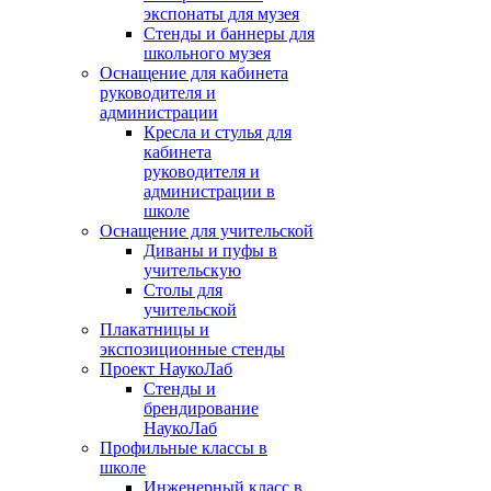
экспонаты для музея
Стенды и баннеры для
школьного музея
Оснащение для кабинета
руководителя и
администрации
Кресла и стулья для
кабинета
руководителя и
администрации в
школе
Оснащение для учительской
Диваны и пуфы в
учительскую
Столы для
учительской
Плакатницы и
экспозиционные стенды
Проект НаукоЛаб
Стенды и
брендирование
НаукоЛаб
Профильные классы в
школе
Инженерный класс в