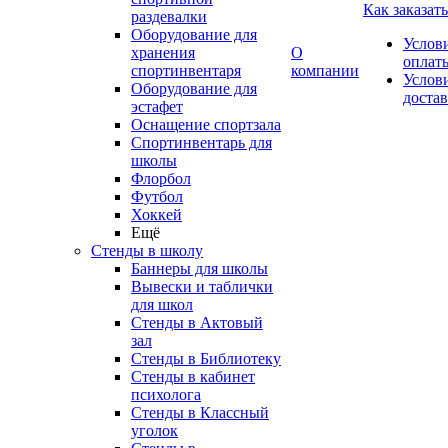
Как заказать
раздевалки
Оборудование для
Услов
хранения
О
оплат
спортинвентаря
компании
Услов
Оборудование для
доста
эстафет
Оснащение спортзала
Спортинвентарь для
школы
Флорбол
Футбол
Хоккей
Ещё
Стенды в школу
Баннеры для школы
Вывески и таблички
для школ
Стенды в Актовый
зал
Стенды в Библиотеку
Стенды в кабинет
психолога
Стенды в Классный
уголок