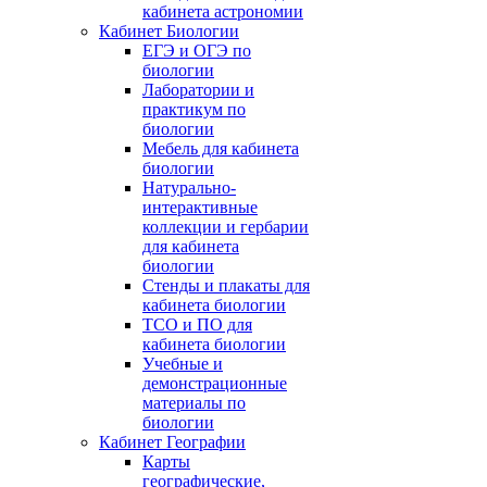
кабинета астрономии
Кабинет Биологии
ЕГЭ и ОГЭ по
биологии
Лаборатории и
практикум по
биологии
Мебель для кабинета
биологии
Натурально-
интерактивные
коллекции и гербарии
для кабинета
биологии
Стенды и плакаты для
кабинета биологии
ТСО и ПО для
кабинета биологии
Учебные и
демонстрационные
материалы по
биологии
Кабинет Географии
Карты
географические,