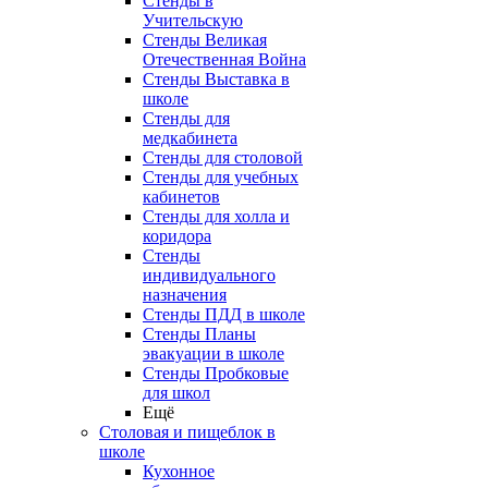
Стенды в
Учительскую
Стенды Великая
Отечественная Война
Стенды Выставка в
школе
Стенды для
медкабинета
Стенды для столовой
Стенды для учебных
кабинетов
Стенды для холла и
коридора
Стенды
индивидуального
назначения
Стенды ПДД в школе
Стенды Планы
эвакуации в школе
Стенды Пробковые
для школ
Ещё
Столовая и пищеблок в
школе
Кухонное