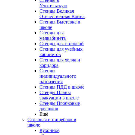
Стенды в
Учительскую
Стенды Великая
Отечественная Война
Стенды Выставка в
школе
Стенды для
медкабинета
Стенды для столовой
Стенды для учебных
кабинетов
Стенды для холла и
коридора
Стенды
индивидуального
назначения
Стенды ПДД в школе
Стенды Планы
эвакуации в школе
Стенды Пробковые
для школ
Ещё
Столовая и пищеблок в
школе
Кухонное