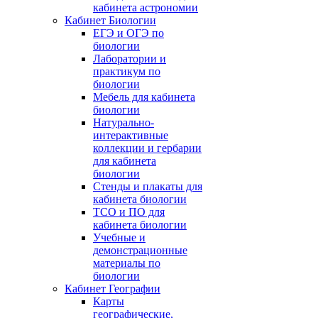
кабинета астрономии
Кабинет Биологии
ЕГЭ и ОГЭ по
биологии
Лаборатории и
практикум по
биологии
Мебель для кабинета
биологии
Натурально-
интерактивные
коллекции и гербарии
для кабинета
биологии
Стенды и плакаты для
кабинета биологии
ТСО и ПО для
кабинета биологии
Учебные и
демонстрационные
материалы по
биологии
Кабинет Географии
Карты
географические,