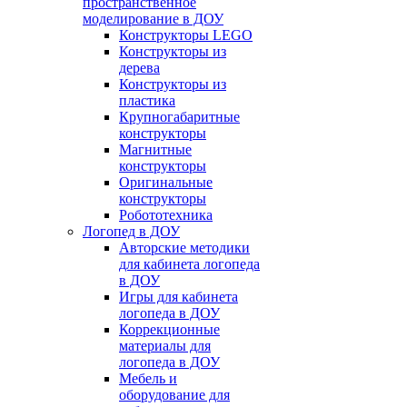
пространственное
моделирование в ДОУ
Конструкторы LEGO
Конструкторы из
дерева
Конструкторы из
пластика
Крупногабаритные
конструкторы
Магнитные
конструкторы
Оригинальные
конструкторы
Робототехника
Логопед в ДОУ
Авторские методики
для кабинета логопеда
в ДОУ
Игры для кабинета
логопеда в ДОУ
Коррекционные
материалы для
логопеда в ДОУ
Мебель и
оборудование для