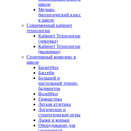
школе
Медико-
биологический класс
в школе
Современный кабинет
технологии
Кабинет Технологии
(девочки)
Кабинет Технологии
(мальчики)
Спортивный комплекс в
школе
Баскетбол
Бассейн
Большой и
настольный теннис,
бадминтон
Волейбол
Гимнастика
Легкая атлетика
Логические и
стратегические игры
Лыжи и коньки
Оборудование для
спортивной