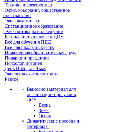
Техника и электроника
Офис, коворкинг, общественное
пространство
Экоаквакомплекс
Дистанционное образование
Электротовары и освещение
Безопасность в школе и ДОУ
Всё для обучения ПДД
Всё для школы искусств
Инженерная образовательная среда
Подарки и праздники
Психолог, логопед
День Победы I 9 мая
Экологическое воспитание
Разное
Выносной материал для
организации прогулок в
ДОУ
Весна
Зима
Осень
Дидактические пособия и
материалы
Воспитание