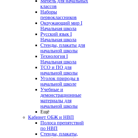
Мебель для начальных
классов
Наборы
первоклассников
Окружающий мир I
Начальная школа
Русский язык I
Начальная школа
Стенды, плакаты для
начальной школы
Технология I
Начальная школа
ТСО и ПО для
начальной школы
Уголок природы в
начальной школе
Учебные и
демонстрационные
материалы для
начальной школы
Ещё
Кабинет ОБЖ и НВП
Полоса препятствий
по НВП
Стенды, плакаты,