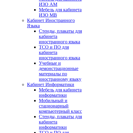
ИЗО АМ
Мебель для кабинета
ИЗО МВ
Кабинет Иностранного
Языка
Стенды, плакаты для
кабинета
иностранного языка
ТСО и ПО для
кабинета
иностранного языка
Учебные и
демонстрационные
материалы по
иностранному языку
Кабинет Информатики
Мебель для кабинета
информатики
Мобильный и
стационарный
компьютерный класс
Стенды, плакаты для
кабинета
информатики
ТСО и ПО для