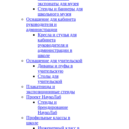
экспонаты для музея
Стенды и баннеры для
школьного музея
Оснащение для кабинета
руководителя и
администрации
Кресла и стулья для
кабинета
руководителя и
администрации в
школе
Оснащение для учительской
Диваны и пуфы в
учительскую
Столы для
учительской
Плакатницы и
экспозиционные стенды
Проект НаукоЛаб
Стенды и
брендирование
НаукоЛаб
Профильные классы в
школе
Инженерный класс в