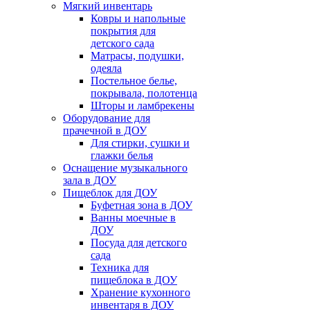
Мягкий инвентарь
Ковры и напольные
покрытия для
детского сада
Матрасы, подушки,
одеяла
Постельное белье,
покрывала, полотенца
Шторы и ламбрекены
Оборудование для
прачечной в ДОУ
Для стирки, сушки и
глажки белья
Оснащение музыкального
зала в ДОУ
Пищеблок для ДОУ
Буфетная зона в ДОУ
Ванны моечные в
ДОУ
Посуда для детского
сада
Техника для
пищеблока в ДОУ
Хранение кухонного
инвентаря в ДОУ