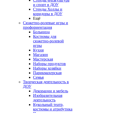
Стенды Физкультура
и спорт в ДОУ
Стенды Холлы и
коридоры в ДОУ
Ещё
Сюжетно-ролевые игры и
профориентация
Больница
Костюмы для
сюжетно-ролевой
игры
Кухня
Магазин
Мастерская
Наборы продуктов
Наборы хозяйки
Парикмахерская
Семья
Творческая деятельность в
ДОУ
Декорации и мебель
Изобразительная
деятельность
Кукольный театр,
костюмы и атрибутика