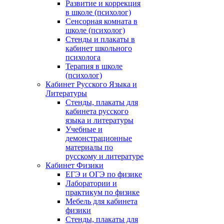
Развитие и коррекция
в школе (психолог)
Сенсорная комната в
школе (психолог)
Стенды и плакаты в
кабинет школьного
психолога
Терапия в школе
(психолог)
Кабинет Русского Языка и
Литературы
Стенды, плакаты для
кабинета русского
языка и литературы
Учебные и
демонстрационные
материалы по
русскому и литературе
Кабинет Физики
ЕГЭ и ОГЭ по физике
Лаборатории и
практикум по физике
Мебель для кабинета
физики
Стенды, плакаты для