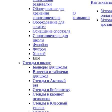
Как заказать
раздевалки
Оборудование для
Услов
хранения
О
оплат
спортинвентаря
компании
Услов
Оборудование для
доста
эстафет
Оснащение спортзала
Спортинвентарь для
школы
Флорбол
Футбол
Хоккей
Ещё
Стенды в школу
Баннеры для школы
Вывески и таблички
для школ
Стенды в Актовый
зал
Стенды в Библиотеку
Стенды в кабинет
психолога
Стенды в Классный
уголок