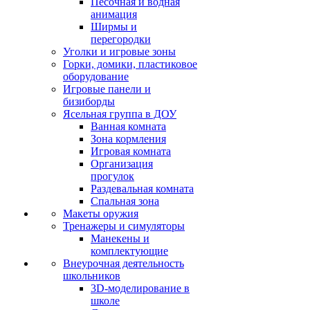
Песочная и водная
анимация
Ширмы и
перегородки
Уголки и игровые зоны
Горки, домики, пластиковое
оборудование
Игровые панели и
бизиборды
Ясельная группа в ДОУ
Ванная комната
Зона кормления
Игровая комната
Организация
прогулок
Раздевальная комната
Спальная зона
Макеты оружия
Тренажеры и симуляторы
Манекены и
комплектующие
Внеурочная деятельность
школьников
3D-моделирование в
школе