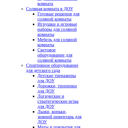
комната
Соляная комната в ДОУ
Готовые решения для
соляной комнаты
Игрушки и игровые
наборы для соляной
комнаты
Мебель для соляной
комнаты
Световое
оборудование для
соляной комнаты
Спортивное оборудование
для детского сада
Детские тренажеры
для ДОУ
Дорожки, тропинки
для ДОУ
Логические и
стратегические игры
для ДОУ
Лыжи, коньки,
зимний инвентарь для
ДОУ
Маты и покрытия для