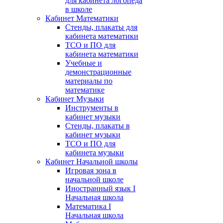
для кабинета логопеда
в школе
Кабинет Математики
Стенды, плакаты для
кабинета математики
ТСО и ПО для
кабинета математики
Учебные и
демонстрационные
материалы по
математике
Кабинет Музыки
Инструменты в
кабинет музыки
Стенды, плакаты в
кабинет музыки
ТСО и ПО для
кабинета музыки
Кабинет Начальной школы
Игровая зона в
начальной школе
Иностранный язык I
Начальная школа
Математика I
Начальная школа