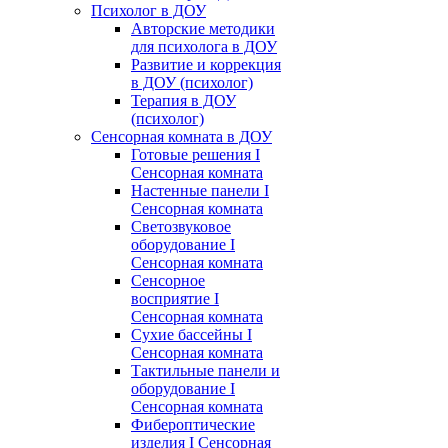
Психолог в ДОУ
Авторские методики
для психолога в ДОУ
Развитие и коррекция
в ДОУ (психолог)
Терапия в ДОУ
(психолог)
Сенсорная комната в ДОУ
Готовые решения I
Сенсорная комната
Настенные панели I
Сенсорная комната
Светозвуковое
оборудование I
Сенсорная комната
Сенсорное
восприятие I
Сенсорная комната
Сухие бассейны I
Сенсорная комната
Тактильные панели и
оборудование I
Сенсорная комната
Фибероптические
изделия I Сенсорная