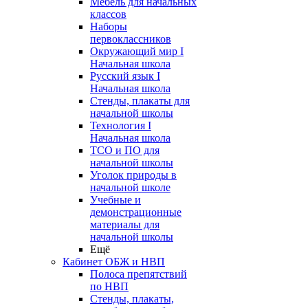
Мебель для начальных
классов
Наборы
первоклассников
Окружающий мир I
Начальная школа
Русский язык I
Начальная школа
Стенды, плакаты для
начальной школы
Технология I
Начальная школа
ТСО и ПО для
начальной школы
Уголок природы в
начальной школе
Учебные и
демонстрационные
материалы для
начальной школы
Ещё
Кабинет ОБЖ и НВП
Полоса препятствий
по НВП
Стенды, плакаты,