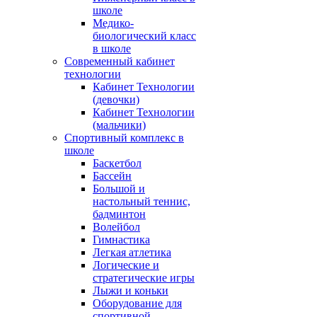
школе
Медико-
биологический класс
в школе
Современный кабинет
технологии
Кабинет Технологии
(девочки)
Кабинет Технологии
(мальчики)
Спортивный комплекс в
школе
Баскетбол
Бассейн
Большой и
настольный теннис,
бадминтон
Волейбол
Гимнастика
Легкая атлетика
Логические и
стратегические игры
Лыжи и коньки
Оборудование для
спортивной