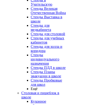
Стенды в
Учительскую
Стенды Великая
Отечественная Война
Стенды Выставка в
школе
Стенды для
медкабинета
Стенды для столовой
Стенды для учебных
кабинетов
Стенды для холла и
коридора
Стенды
индивидуального
назначения
Стенды ПДД в школе
Стенды Планы
эвакуации в школе
Стенды Пробковые
для школ
Ещё
Столовая и пищеблок в
школе
Кухонное