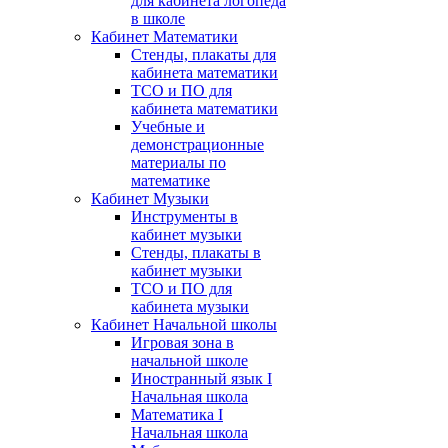
для кабинета логопеда
в школе
Кабинет Математики
Стенды, плакаты для
кабинета математики
ТСО и ПО для
кабинета математики
Учебные и
демонстрационные
материалы по
математике
Кабинет Музыки
Инструменты в
кабинет музыки
Стенды, плакаты в
кабинет музыки
ТСО и ПО для
кабинета музыки
Кабинет Начальной школы
Игровая зона в
начальной школе
Иностранный язык I
Начальная школа
Математика I
Начальная школа