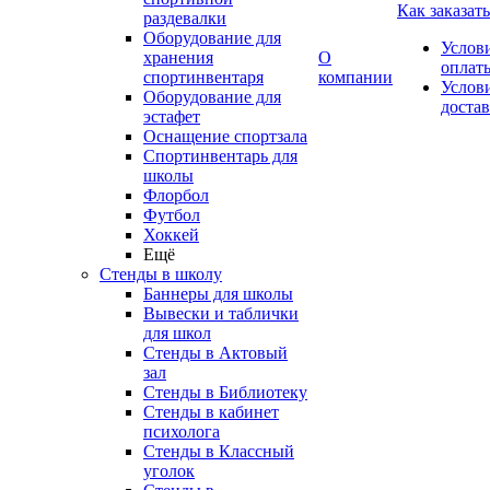
Как заказать
раздевалки
Оборудование для
Услов
хранения
О
оплат
спортинвентаря
компании
Услов
Оборудование для
доста
эстафет
Оснащение спортзала
Спортинвентарь для
школы
Флорбол
Футбол
Хоккей
Ещё
Стенды в школу
Баннеры для школы
Вывески и таблички
для школ
Стенды в Актовый
зал
Стенды в Библиотеку
Стенды в кабинет
психолога
Стенды в Классный
уголок