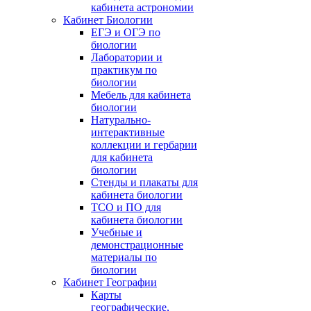
кабинета астрономии
Кабинет Биологии
ЕГЭ и ОГЭ по
биологии
Лаборатории и
практикум по
биологии
Мебель для кабинета
биологии
Натурально-
интерактивные
коллекции и гербарии
для кабинета
биологии
Стенды и плакаты для
кабинета биологии
ТСО и ПО для
кабинета биологии
Учебные и
демонстрационные
материалы по
биологии
Кабинет Географии
Карты
географические,