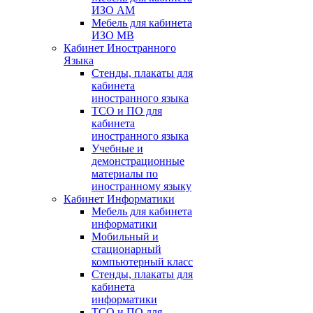
ИЗО АМ
Мебель для кабинета
ИЗО МВ
Кабинет Иностранного
Языка
Стенды, плакаты для
кабинета
иностранного языка
ТСО и ПО для
кабинета
иностранного языка
Учебные и
демонстрационные
материалы по
иностранному языку
Кабинет Информатики
Мебель для кабинета
информатики
Мобильный и
стационарный
компьютерный класс
Стенды, плакаты для
кабинета
информатики
ТСО и ПО для