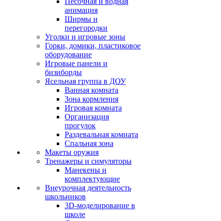
Песочная и водная
анимация
Ширмы и
перегородки
Уголки и игровые зоны
Горки, домики, пластиковое
оборудование
Игровые панели и
бизиборды
Ясельная группа в ДОУ
Ванная комната
Зона кормления
Игровая комната
Организация
прогулок
Раздевальная комната
Спальная зона
Макеты оружия
Тренажеры и симуляторы
Манекены и
комплектующие
Внеурочная деятельность
школьников
3D-моделирование в
школе