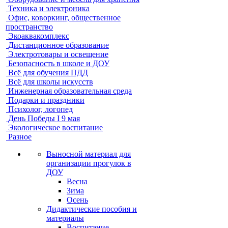
Техника и электроника
Офис, коворкинг, общественное
пространство
Экоаквакомплекс
Дистанционное образование
Электротовары и освещение
Безопасность в школе и ДОУ
Всё для обучения ПДД
Всё для школы искусств
Инженерная образовательная среда
Подарки и праздники
Психолог, логопед
День Победы I 9 мая
Экологическое воспитание
Разное
Выносной материал для
организации прогулок в
ДОУ
Весна
Зима
Осень
Дидактические пособия и
материалы
Воспитание