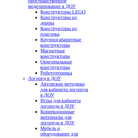
пространственное
моделирование в ДОУ
Конструкторы LEGO
Конструкторы из
дерева
Конструкторы из
пластика
Крупногабаритные
конструкторы
Магнитные
конструкторы
Оригинальные
конструкторы
Робототехника
Логопед в ДОУ
Авторские методики
для кабинета логопеда
в ДОУ
Игры для кабинета
логопеда в ДОУ
Коррекционные
материалы для
логопеда в ДОУ
Мебель и
оборудование для