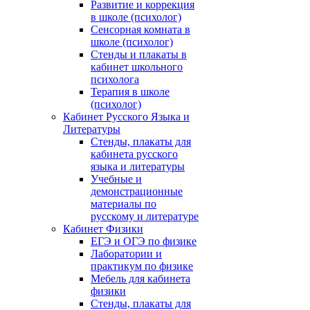
Развитие и коррекция
в школе (психолог)
Сенсорная комната в
школе (психолог)
Стенды и плакаты в
кабинет школьного
психолога
Терапия в школе
(психолог)
Кабинет Русского Языка и
Литературы
Стенды, плакаты для
кабинета русского
языка и литературы
Учебные и
демонстрационные
материалы по
русскому и литературе
Кабинет Физики
ЕГЭ и ОГЭ по физике
Лаборатории и
практикум по физике
Мебель для кабинета
физики
Стенды, плакаты для