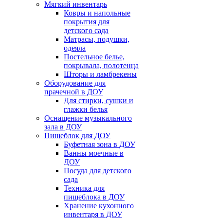
Мягкий инвентарь
Ковры и напольные
покрытия для
детского сада
Матрасы, подушки,
одеяла
Постельное белье,
покрывала, полотенца
Шторы и ламбрекены
Оборудование для
прачечной в ДОУ
Для стирки, сушки и
глажки белья
Оснащение музыкального
зала в ДОУ
Пищеблок для ДОУ
Буфетная зона в ДОУ
Ванны моечные в
ДОУ
Посуда для детского
сада
Техника для
пищеблока в ДОУ
Хранение кухонного
инвентаря в ДОУ