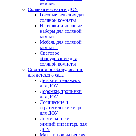
комната
Соляная комната в ДОУ
Готовые решения для
соляной комнаты
Игрушки и игровые
наборы для соляной
комнаты
Мебель для соляной
комнаты
Световое
оборудование для
соляной комнаты
Спортивное оборудование
для детского сада
Детские тренажеры
для ДОУ
Дорожки, тропинки
для ДОУ
Логические и
стратегические игры
для ДОУ
Лыжи, коньки,
зимний инвентарь для
ДОУ
Маты и покрытия для