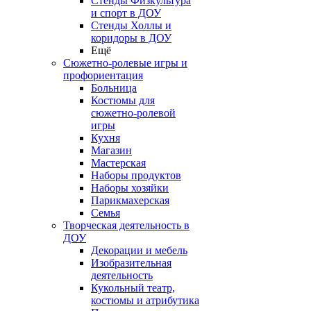
Стенды Физкультура
и спорт в ДОУ
Стенды Холлы и
коридоры в ДОУ
Ещё
Сюжетно-ролевые игры и
профориентация
Больница
Костюмы для
сюжетно-ролевой
игры
Кухня
Магазин
Мастерская
Наборы продуктов
Наборы хозяйки
Парикмахерская
Семья
Творческая деятельность в
ДОУ
Декорации и мебель
Изобразительная
деятельность
Кукольный театр,
костюмы и атрибутика