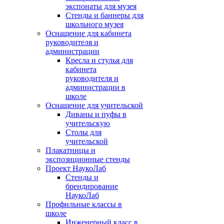
экспонаты для музея
Стенды и баннеры для
школьного музея
Оснащение для кабинета
руководителя и
администрации
Кресла и стулья для
кабинета
руководителя и
администрации в
школе
Оснащение для учительской
Диваны и пуфы в
учительскую
Столы для
учительской
Плакатницы и
экспозиционные стенды
Проект НаукоЛаб
Стенды и
брендирование
НаукоЛаб
Профильные классы в
школе
Инженерный класс в