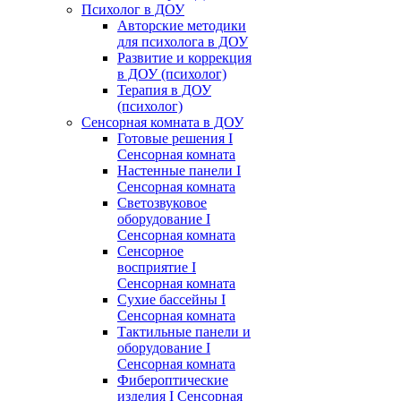
Психолог в ДОУ
Авторские методики
для психолога в ДОУ
Развитие и коррекция
в ДОУ (психолог)
Терапия в ДОУ
(психолог)
Сенсорная комната в ДОУ
Готовые решения I
Сенсорная комната
Настенные панели I
Сенсорная комната
Светозвуковое
оборудование I
Сенсорная комната
Сенсорное
восприятие I
Сенсорная комната
Сухие бассейны I
Сенсорная комната
Тактильные панели и
оборудование I
Сенсорная комната
Фибероптические
изделия I Сенсорная