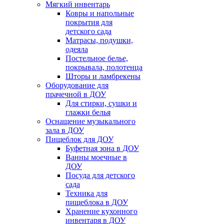
Мягкий инвентарь
Ковры и напольные
покрытия для
детского сада
Матрасы, подушки,
одеяла
Постельное белье,
покрывала, полотенца
Шторы и ламбрекены
Оборудование для
прачечной в ДОУ
Для стирки, сушки и
глажки белья
Оснащение музыкального
зала в ДОУ
Пищеблок для ДОУ
Буфетная зона в ДОУ
Ванны моечные в
ДОУ
Посуда для детского
сада
Техника для
пищеблока в ДОУ
Хранение кухонного
инвентаря в ДОУ