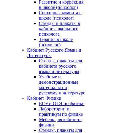
Развитие и коррекция
в школе (психолог)
Сенсорная комната в
школе (психолог)
Стенды и плакаты в
кабинет школьного
психолога
Терапия в школе
(психолог)
Кабинет Русского Языка и
Литературы
Стенды, плакаты для
кабинета русского
языка и литературы
Учебные и
демонстрационные
материалы по
русскому и литературе
Кабинет Физики
ЕГЭ и ОГЭ по физике
Лаборатории и
практикум по физике
Мебель для кабинета
физики
Стенды, плакаты для