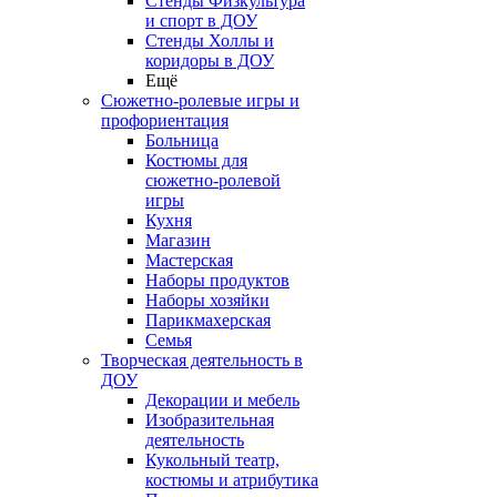
Стенды Физкультура
и спорт в ДОУ
Стенды Холлы и
коридоры в ДОУ
Ещё
Сюжетно-ролевые игры и
профориентация
Больница
Костюмы для
сюжетно-ролевой
игры
Кухня
Магазин
Мастерская
Наборы продуктов
Наборы хозяйки
Парикмахерская
Семья
Творческая деятельность в
ДОУ
Декорации и мебель
Изобразительная
деятельность
Кукольный театр,
костюмы и атрибутика