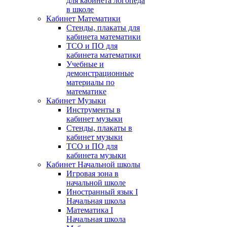
для кабинета логопеда
в школе
Кабинет Математики
Стенды, плакаты для
кабинета математики
ТСО и ПО для
кабинета математики
Учебные и
демонстрационные
материалы по
математике
Кабинет Музыки
Инструменты в
кабинет музыки
Стенды, плакаты в
кабинет музыки
ТСО и ПО для
кабинета музыки
Кабинет Начальной школы
Игровая зона в
начальной школе
Иностранный язык I
Начальная школа
Математика I
Начальная школа