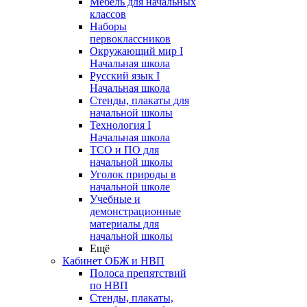
Мебель для начальных
классов
Наборы
первоклассников
Окружающий мир I
Начальная школа
Русский язык I
Начальная школа
Стенды, плакаты для
начальной школы
Технология I
Начальная школа
ТСО и ПО для
начальной школы
Уголок природы в
начальной школе
Учебные и
демонстрационные
материалы для
начальной школы
Ещё
Кабинет ОБЖ и НВП
Полоса препятствий
по НВП
Стенды, плакаты,