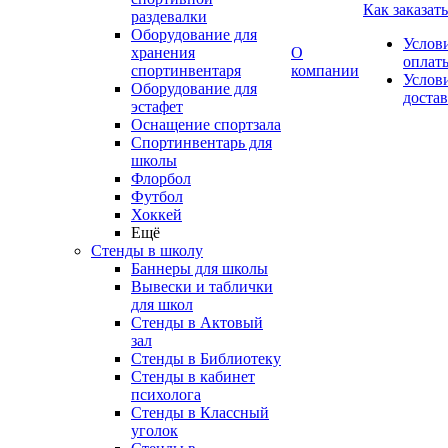
Как заказать
раздевалки
Оборудование для
Услов
хранения
О
оплат
спортинвентаря
компании
Услов
Оборудование для
доста
эстафет
Оснащение спортзала
Спортинвентарь для
школы
Флорбол
Футбол
Хоккей
Ещё
Стенды в школу
Баннеры для школы
Вывески и таблички
для школ
Стенды в Актовый
зал
Стенды в Библиотеку
Стенды в кабинет
психолога
Стенды в Классный
уголок