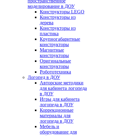
пространственное
моделирование в ДОУ
Конструкторы LEGO
Конструкторы из
дерева
Конструкторы из
пластика
Крупногабаритные
конструкторы
Магнитные
конструкторы
Оригинальные
конструкторы
Робототехника
Логопед в ДОУ
Авторские методики
для кабинета логопеда
в ДОУ
Игры для кабинета
логопеда в ДОУ
Коррекционные
материалы для
логопеда в ДОУ
Мебель и
оборудование для