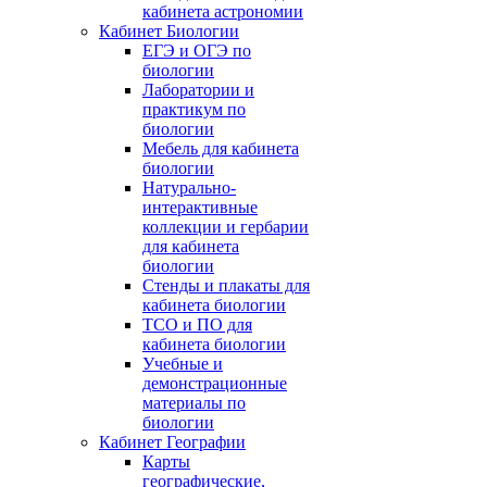
кабинета астрономии
Кабинет Биологии
ЕГЭ и ОГЭ по
биологии
Лаборатории и
практикум по
биологии
Мебель для кабинета
биологии
Натурально-
интерактивные
коллекции и гербарии
для кабинета
биологии
Стенды и плакаты для
кабинета биологии
ТСО и ПО для
кабинета биологии
Учебные и
демонстрационные
материалы по
биологии
Кабинет Географии
Карты
географические,