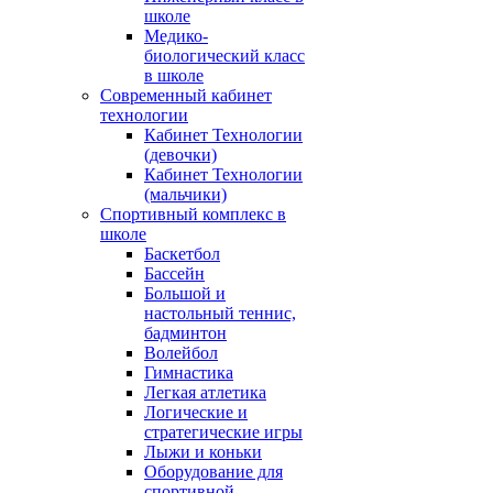
школе
Медико-
биологический класс
в школе
Современный кабинет
технологии
Кабинет Технологии
(девочки)
Кабинет Технологии
(мальчики)
Спортивный комплекс в
школе
Баскетбол
Бассейн
Большой и
настольный теннис,
бадминтон
Волейбол
Гимнастика
Легкая атлетика
Логические и
стратегические игры
Лыжи и коньки
Оборудование для
спортивной