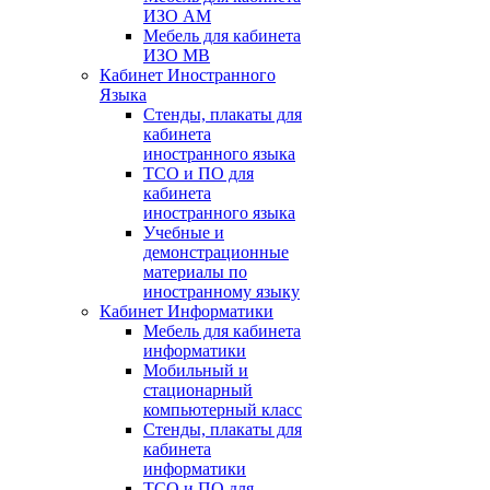
ИЗО АМ
Мебель для кабинета
ИЗО МВ
Кабинет Иностранного
Языка
Стенды, плакаты для
кабинета
иностранного языка
ТСО и ПО для
кабинета
иностранного языка
Учебные и
демонстрационные
материалы по
иностранному языку
Кабинет Информатики
Мебель для кабинета
информатики
Мобильный и
стационарный
компьютерный класс
Стенды, плакаты для
кабинета
информатики
ТСО и ПО для