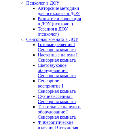
Психолог в ДОУ
Авторские методики
для психолога в ДОУ
Развитие и коррекция
в ДОУ (психолог)
Терапия в ДОУ
(психолог)
Сенсорная комната в ДОУ
Готовые решения I
Сенсорная комната
Настенные панели I
Сенсорная комната
Светозвуковое
оборудование I
Сенсорная комната
Сенсорное
восприятие I
Сенсорная комната
Сухие бассейны I
Сенсорная комната
Тактильные панели и
оборудование I
Сенсорная комната
Фибероптические
изделия I Сенсорная