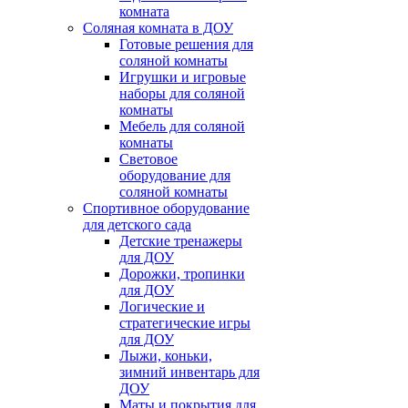
комната
Соляная комната в ДОУ
Готовые решения для
соляной комнаты
Игрушки и игровые
наборы для соляной
комнаты
Мебель для соляной
комнаты
Световое
оборудование для
соляной комнаты
Спортивное оборудование
для детского сада
Детские тренажеры
для ДОУ
Дорожки, тропинки
для ДОУ
Логические и
стратегические игры
для ДОУ
Лыжи, коньки,
зимний инвентарь для
ДОУ
Маты и покрытия для