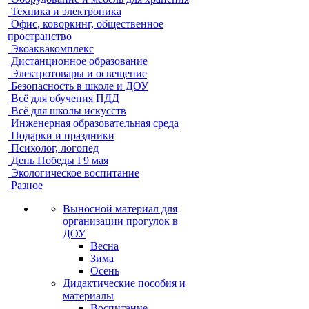
Техника и электроника
Офис, коворкинг, общественное
пространство
Экоаквакомплекс
Дистанционное образование
Электротовары и освещение
Безопасность в школе и ДОУ
Всё для обучения ПДД
Всё для школы искусств
Инженерная образовательная среда
Подарки и праздники
Психолог, логопед
День Победы I 9 мая
Экологическое воспитание
Разное
Выносной материал для
организации прогулок в
ДОУ
Весна
Зима
Осень
Дидактические пособия и
материалы
Воспитание