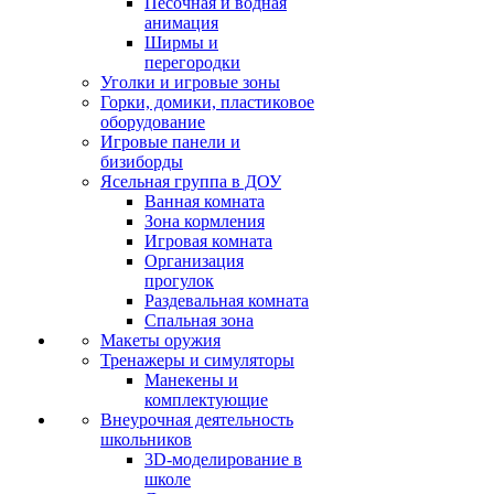
Песочная и водная
анимация
Ширмы и
перегородки
Уголки и игровые зоны
Горки, домики, пластиковое
оборудование
Игровые панели и
бизиборды
Ясельная группа в ДОУ
Ванная комната
Зона кормления
Игровая комната
Организация
прогулок
Раздевальная комната
Спальная зона
Макеты оружия
Тренажеры и симуляторы
Манекены и
комплектующие
Внеурочная деятельность
школьников
3D-моделирование в
школе