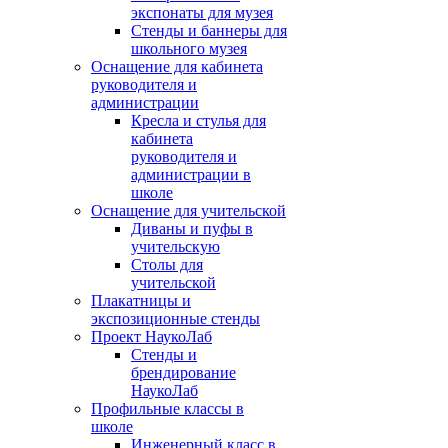
экспонаты для музея
Стенды и баннеры для
школьного музея
Оснащение для кабинета
руководителя и
администрации
Кресла и стулья для
кабинета
руководителя и
администрации в
школе
Оснащение для учительской
Диваны и пуфы в
учительскую
Столы для
учительской
Плакатницы и
экспозиционные стенды
Проект НаукоЛаб
Стенды и
брендирование
НаукоЛаб
Профильные классы в
школе
Инженерный класс в