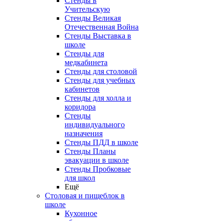
Стенды в
Учительскую
Стенды Великая
Отечественная Война
Стенды Выставка в
школе
Стенды для
медкабинета
Стенды для столовой
Стенды для учебных
кабинетов
Стенды для холла и
коридора
Стенды
индивидуального
назначения
Стенды ПДД в школе
Стенды Планы
эвакуации в школе
Стенды Пробковые
для школ
Ещё
Столовая и пищеблок в
школе
Кухонное