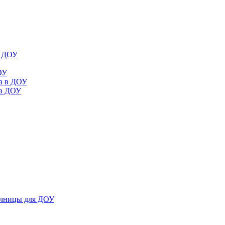
в ДОУ
ОУ
да в ДОУ
 в ДОУ
ечницы для ДОУ