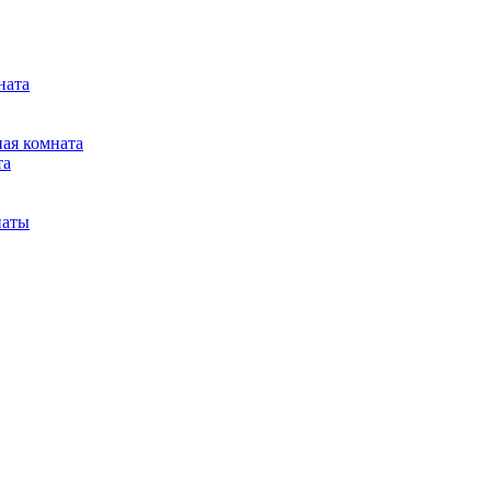
ната
ная комната
та
наты