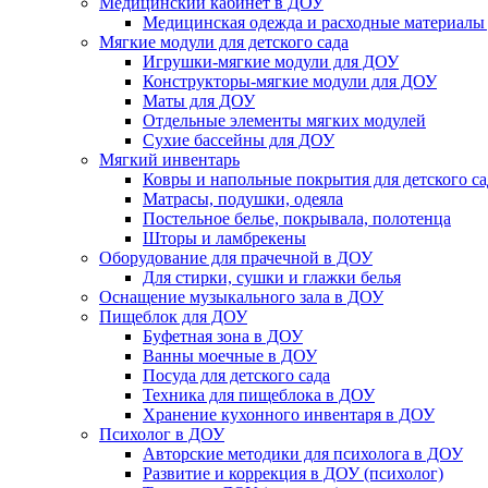
Медицинский кабинет в ДОУ
Медицинская одежда и расходные материалы
Мягкие модули для детского сада
Игрушки-мягкие модули для ДОУ
Конструкторы-мягкие модули для ДОУ
Маты для ДОУ
Отдельные элементы мягких модулей
Сухие бассейны для ДОУ
Мягкий инвентарь
Ковры и напольные покрытия для детского са
Матрасы, подушки, одеяла
Постельное белье, покрывала, полотенца
Шторы и ламбрекены
Оборудование для прачечной в ДОУ
Для стирки, сушки и глажки белья
Оснащение музыкального зала в ДОУ
Пищеблок для ДОУ
Буфетная зона в ДОУ
Ванны моечные в ДОУ
Посуда для детского сада
Техника для пищеблока в ДОУ
Хранение кухонного инвентаря в ДОУ
Психолог в ДОУ
Авторские методики для психолога в ДОУ
Развитие и коррекция в ДОУ (психолог)