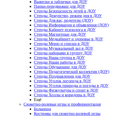
Вывески и таблички для ДОУ
Папки-передвижки для ДОУ
Стенды Безопасность детей в ДОУ
Стенды Дежурство, режим дня в ДОУ
Стенды Для вас, родители (ДОУ)
Стенды Информация и объявления (ДОУ)
Стенды Кабинет психолога в ДОУ
Стенды Магнитные для ДОУ
Стенды Медкабинет и здоровье в ДОУ
Стенды Меню и списки в ДОУ
Стенды Музыкальный зал в ДОУ
Стенды наборами в группу ДОУ
Стенды Наша группа в ДОУ
Стенды Наши работы в ДОУ
Стенды Обучающие для ДОУ
Стенды Педагогический коллектив (ДОУ)
Стенды Поздравления для ДОУ
Стенды Уголок логопеда в ДОУ
Стенды Уголок природы и погоды в ДОУ
Стенды Физкультура и спорт в ДОУ
Стенды Холлы и коридоры в ДОУ
Ещё
Сюжетно-ролевые игры и профориентация
Больница
Костюмы для сюжетно-ролевой игры