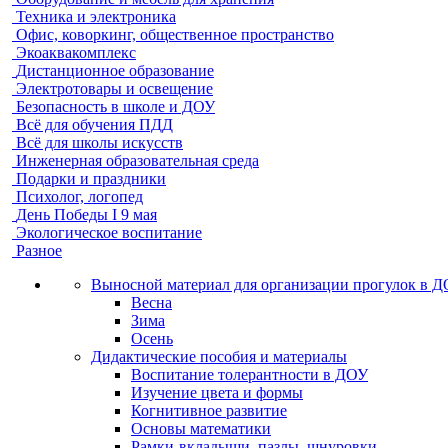
Техника и электроника
Офис, коворкинг, общественное пространство
Экоаквакомплекс
Дистанционное образование
Электротовары и освещение
Безопасность в школе и ДОУ
Всё для обучения ПДД
Всё для школы искусств
Инженерная образовательная среда
Подарки и праздники
Психолог, логопед
День Победы I 9 мая
Экологическое воспитание
Разное
Выносной материал для организации прогулок в 
Весна
Зима
Осень
Дидактические пособия и материалы
Воспитание толерантности в ДОУ
Изучение цвета и формы
Когнитивное развитие
Основы математики
Рамки-вкладыши, пазлы, шнуровки