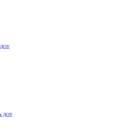
я ДОУ
 в ДОУ