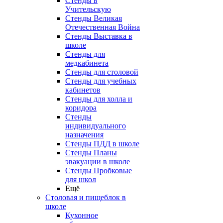
Стенды в
Учительскую
Стенды Великая
Отечественная Война
Стенды Выставка в
школе
Стенды для
медкабинета
Стенды для столовой
Стенды для учебных
кабинетов
Стенды для холла и
коридора
Стенды
индивидуального
назначения
Стенды ПДД в школе
Стенды Планы
эвакуации в школе
Стенды Пробковые
для школ
Ещё
Столовая и пищеблок в
школе
Кухонное