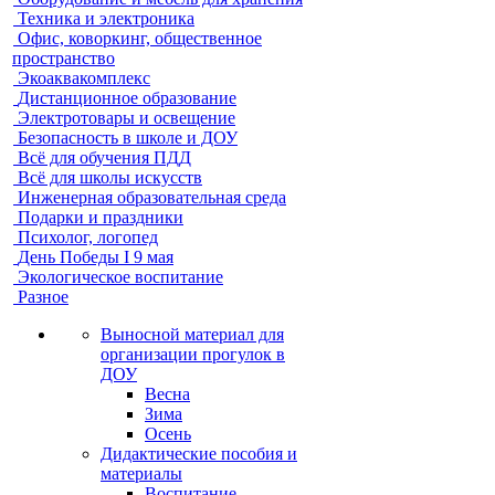
Техника и электроника
Офис, коворкинг, общественное
пространство
Экоаквакомплекс
Дистанционное образование
Электротовары и освещение
Безопасность в школе и ДОУ
Всё для обучения ПДД
Всё для школы искусств
Инженерная образовательная среда
Подарки и праздники
Психолог, логопед
День Победы I 9 мая
Экологическое воспитание
Разное
Выносной материал для
организации прогулок в
ДОУ
Весна
Зима
Осень
Дидактические пособия и
материалы
Воспитание