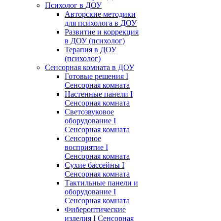
Психолог в ДОУ
Авторские методики
для психолога в ДОУ
Развитие и коррекция
в ДОУ (психолог)
Терапия в ДОУ
(психолог)
Сенсорная комната в ДОУ
Готовые решения I
Сенсорная комната
Настенные панели I
Сенсорная комната
Светозвуковое
оборудование I
Сенсорная комната
Сенсорное
восприятие I
Сенсорная комната
Сухие бассейны I
Сенсорная комната
Тактильные панели и
оборудование I
Сенсорная комната
Фибероптические
изделия I Сенсорная