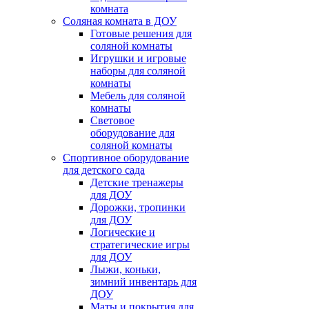
комната
Соляная комната в ДОУ
Готовые решения для
соляной комнаты
Игрушки и игровые
наборы для соляной
комнаты
Мебель для соляной
комнаты
Световое
оборудование для
соляной комнаты
Спортивное оборудование
для детского сада
Детские тренажеры
для ДОУ
Дорожки, тропинки
для ДОУ
Логические и
стратегические игры
для ДОУ
Лыжи, коньки,
зимний инвентарь для
ДОУ
Маты и покрытия для