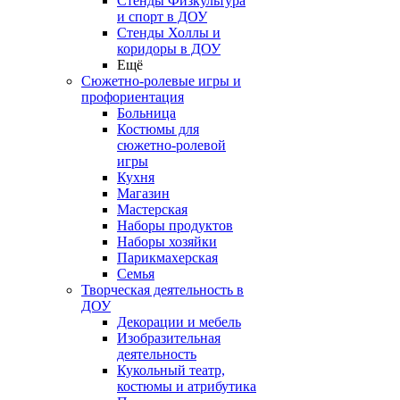
Стенды Физкультура
и спорт в ДОУ
Стенды Холлы и
коридоры в ДОУ
Ещё
Сюжетно-ролевые игры и
профориентация
Больница
Костюмы для
сюжетно-ролевой
игры
Кухня
Магазин
Мастерская
Наборы продуктов
Наборы хозяйки
Парикмахерская
Семья
Творческая деятельность в
ДОУ
Декорации и мебель
Изобразительная
деятельность
Кукольный театр,
костюмы и атрибутика