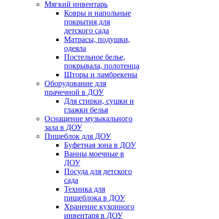
Мягкий инвентарь
Ковры и напольные
покрытия для
детского сада
Матрасы, подушки,
одеяла
Постельное белье,
покрывала, полотенца
Шторы и ламбрекены
Оборудование для
прачечной в ДОУ
Для стирки, сушки и
глажки белья
Оснащение музыкального
зала в ДОУ
Пищеблок для ДОУ
Буфетная зона в ДОУ
Ванны моечные в
ДОУ
Посуда для детского
сада
Техника для
пищеблока в ДОУ
Хранение кухонного
инвентаря в ДОУ