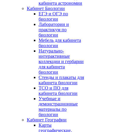
кабинета астрономии
Кабинет Биологии
ЕГЭ и ОГЭ по
биологии
Лаборатории и
практикум по
биологии
Мебель для кабинета
биологии
Натурально-
интерактивные
коллекции и гербарии
для кабинета
биологии
Стенды и плакаты для
кабинета биологии
ТСО и ПО для
кабинета биологии
Учебные и
демонстрационные
материалы по
биологии
Кабинет Географии
Карты
географические,