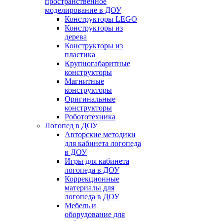
пространственное
моделирование в ДОУ
Конструкторы LEGO
Конструкторы из
дерева
Конструкторы из
пластика
Крупногабаритные
конструкторы
Магнитные
конструкторы
Оригинальные
конструкторы
Робототехника
Логопед в ДОУ
Авторские методики
для кабинета логопеда
в ДОУ
Игры для кабинета
логопеда в ДОУ
Коррекционные
материалы для
логопеда в ДОУ
Мебель и
оборудование для