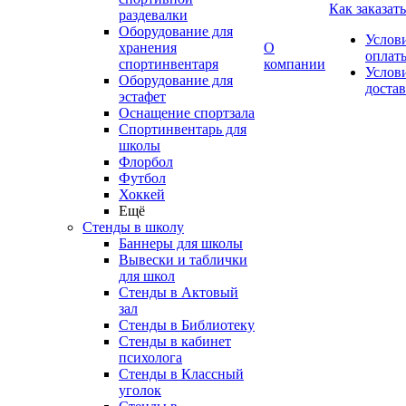
Как заказать
раздевалки
Оборудование для
Услов
хранения
О
оплат
спортинвентаря
компании
Услов
Оборудование для
доста
эстафет
Оснащение спортзала
Спортинвентарь для
школы
Флорбол
Футбол
Хоккей
Ещё
Стенды в школу
Баннеры для школы
Вывески и таблички
для школ
Стенды в Актовый
зал
Стенды в Библиотеку
Стенды в кабинет
психолога
Стенды в Классный
уголок