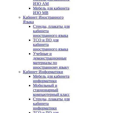
ИЗО АМ
Мебель для кабинета
ИЗО МВ
Кабинет Иностранного
Языка
Стенды, плакаты для
кабинета
иностранного языка
ТСО и ПО для
кабинета
иностранного языка
Учебные и
демонстрационные
материалы по
иностранному языку
Кабинет Информатики
Мебель для кабинета
информатики
Мобильный и
стационарный
компьютерный класс
Стенды, плакаты для
кабинета
информатики
ТСО и ПО для