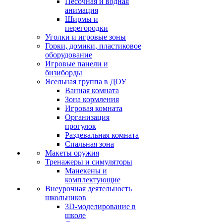
Песочная и водная
анимация
Ширмы и
перегородки
Уголки и игровые зоны
Горки, домики, пластиковое
оборудование
Игровые панели и
бизиборды
Ясельная группа в ДОУ
Ванная комната
Зона кормления
Игровая комната
Организация
прогулок
Раздевальная комната
Спальная зона
Макеты оружия
Тренажеры и симуляторы
Манекены и
комплектующие
Внеурочная деятельность
школьников
3D-моделирование в
школе