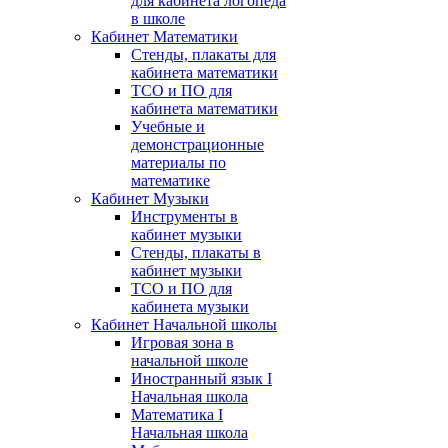
для кабинета логопеда
в школе
Кабинет Математики
Стенды, плакаты для
кабинета математики
ТСО и ПО для
кабинета математики
Учебные и
демонстрационные
материалы по
математике
Кабинет Музыки
Инструменты в
кабинет музыки
Стенды, плакаты в
кабинет музыки
ТСО и ПО для
кабинета музыки
Кабинет Начальной школы
Игровая зона в
начальной школе
Иностранный язык I
Начальная школа
Математика I
Начальная школа