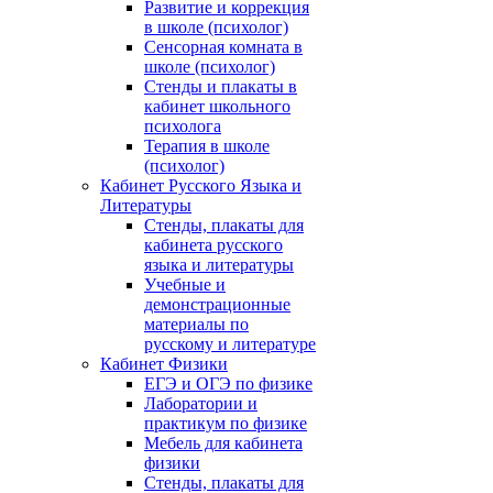
Развитие и коррекция
в школе (психолог)
Сенсорная комната в
школе (психолог)
Стенды и плакаты в
кабинет школьного
психолога
Терапия в школе
(психолог)
Кабинет Русского Языка и
Литературы
Стенды, плакаты для
кабинета русского
языка и литературы
Учебные и
демонстрационные
материалы по
русскому и литературе
Кабинет Физики
ЕГЭ и ОГЭ по физике
Лаборатории и
практикум по физике
Мебель для кабинета
физики
Стенды, плакаты для