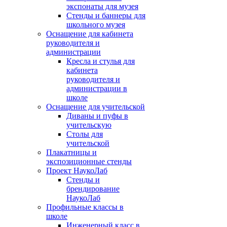
экспонаты для музея
Стенды и баннеры для
школьного музея
Оснащение для кабинета
руководителя и
администрации
Кресла и стулья для
кабинета
руководителя и
администрации в
школе
Оснащение для учительской
Диваны и пуфы в
учительскую
Столы для
учительской
Плакатницы и
экспозиционные стенды
Проект НаукоЛаб
Стенды и
брендирование
НаукоЛаб
Профильные классы в
школе
Инженерный класс в