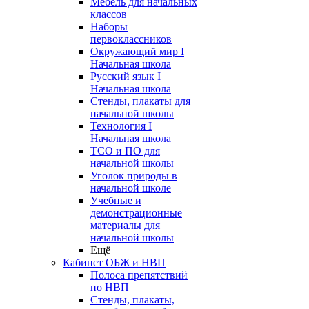
Мебель для начальных
классов
Наборы
первоклассников
Окружающий мир I
Начальная школа
Русский язык I
Начальная школа
Стенды, плакаты для
начальной школы
Технология I
Начальная школа
ТСО и ПО для
начальной школы
Уголок природы в
начальной школе
Учебные и
демонстрационные
материалы для
начальной школы
Ещё
Кабинет ОБЖ и НВП
Полоса препятствий
по НВП
Стенды, плакаты,