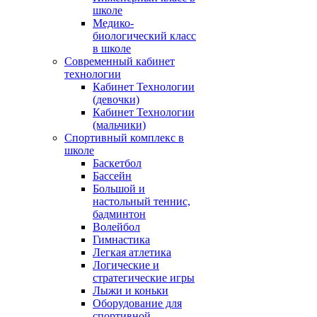
школе
Медико-
биологический класс
в школе
Современный кабинет
технологии
Кабинет Технологии
(девочки)
Кабинет Технологии
(мальчики)
Спортивный комплекс в
школе
Баскетбол
Бассейн
Большой и
настольный теннис,
бадминтон
Волейбол
Гимнастика
Легкая атлетика
Логические и
стратегические игры
Лыжи и коньки
Оборудование для
спортивной