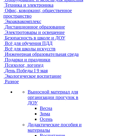
Техника и электроника
Офис, коворкинг, общественное
пространство
Экоаквакомплекс
Дистанционное образование
Электротовары и освещение
Безопасность в школе и ДОУ
Всё для обучения ПДД
Всё для школы искусств
Инженерная образовательная среда
Подарки и праздники
Психолог, логопед
День Победы I 9 мая
Экологическое воспитание
Разное
Выносной материал для
организации прогулок в
ДОУ
Весна
Зима
Осень
Дидактические пособия и
материалы
Воспитание