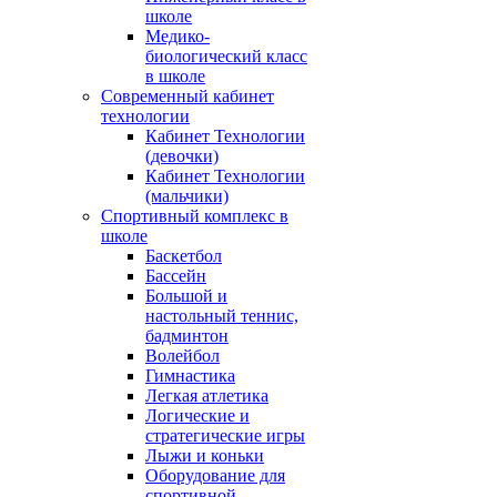
школе
Медико-
биологический класс
в школе
Современный кабинет
технологии
Кабинет Технологии
(девочки)
Кабинет Технологии
(мальчики)
Спортивный комплекс в
школе
Баскетбол
Бассейн
Большой и
настольный теннис,
бадминтон
Волейбол
Гимнастика
Легкая атлетика
Логические и
стратегические игры
Лыжи и коньки
Оборудование для
спортивной