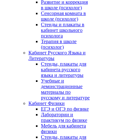
Развитие и коррекция
в школе (психолог)
Сенсорная комната в
школе (психолог)
Стенды и плакаты в
кабинет школьного
психолога
Терапия в школе
(психолог)
Кабинет Русского Языка и
Литературы
Стенды, плакаты для
кабинета русского
языка и литературы
Учебные и
демонстрационные
материалы по
русскому и литературе
Кабинет Физики
ЕГЭ и ОГЭ по физике
Лаборатории и
практикум по физике
Мебель для кабинета
физики
Стенды, плакаты для