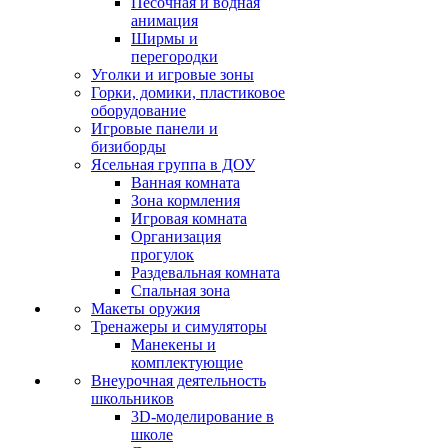
Песочная и водная
анимация
Ширмы и
перегородки
Уголки и игровые зоны
Горки, домики, пластиковое
оборудование
Игровые панели и
бизиборды
Ясельная группа в ДОУ
Ванная комната
Зона кормления
Игровая комната
Организация
прогулок
Раздевальная комната
Спальная зона
Макеты оружия
Тренажеры и симуляторы
Манекены и
комплектующие
Внеурочная деятельность
школьников
3D-моделирование в
школе