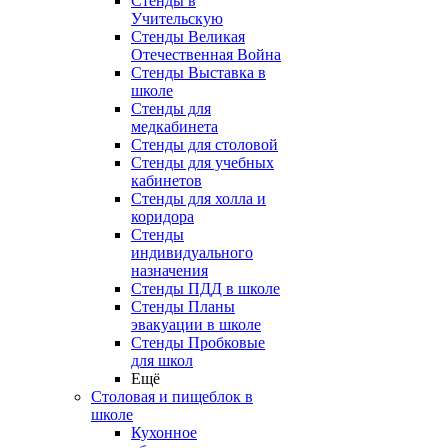
Стенды в
Учительскую
Стенды Великая
Отечественная Война
Стенды Выставка в
школе
Стенды для
медкабинета
Стенды для столовой
Стенды для учебных
кабинетов
Стенды для холла и
коридора
Стенды
индивидуального
назначения
Стенды ПДД в школе
Стенды Планы
эвакуации в школе
Стенды Пробковые
для школ
Ещё
Столовая и пищеблок в
школе
Кухонное