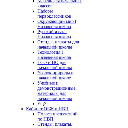
Мебель для начальных
классов
Наборы
первоклассников
Окружающий мир I
Начальная школа
Русский язык I
Начальная школа
Стенды, плакаты для
начальной школы
Технология I
Начальная школа
ТСО и ПО для
начальной школы
Уголок природы в
начальной школе
Учебные и
демонстрационные
материалы для
начальной школы
Ещё
Кабинет ОБЖ и НВП
Полоса препятствий
по НВП
Стенды, плакаты,