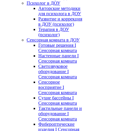
Психолог в ДОУ
Авторские методики
для психолога в ДОУ
Развитие и коррекция
в ДОУ (психолог)
Терапия в ДОУ
(психолог)
Сенсорная комната в ДОУ
Готовые решения I
Сенсорная комната
Настенные панели I
Сенсорная комната
Светозвуковое
оборудование I
Сенсорная комната
Сенсорное
восприятие I
Сенсорная комната
Сухие бассейны I
Сенсорная комната
Тактильные панели и
оборудование I
Сенсорная комната
Фибероптические
изделия I Сенсорная