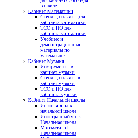
для кабинета логопеда
в школе
Кабинет Математики
Стенды, плакаты для
кабинета математики
ТСО и ПО для
кабинета математики
Учебные и
демонстрационные
материалы по
математике
Кабинет Музыки
Инструменты в
кабинет музыки
Стенды, плакаты в
кабинет музыки
ТСО и ПО для
кабинета музыки
Кабинет Начальной школы
Игровая зона в
начальной школе
Иностранный язык I
Начальная школа
Математика I
Начальная школа