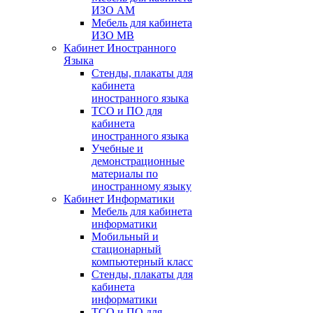
ИЗО АМ
Мебель для кабинета
ИЗО МВ
Кабинет Иностранного
Языка
Стенды, плакаты для
кабинета
иностранного языка
ТСО и ПО для
кабинета
иностранного языка
Учебные и
демонстрационные
материалы по
иностранному языку
Кабинет Информатики
Мебель для кабинета
информатики
Мобильный и
стационарный
компьютерный класс
Стенды, плакаты для
кабинета
информатики
ТСО и ПО для