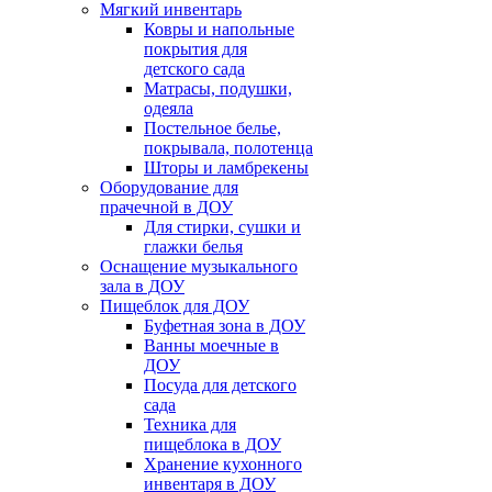
Мягкий инвентарь
Ковры и напольные
покрытия для
детского сада
Матрасы, подушки,
одеяла
Постельное белье,
покрывала, полотенца
Шторы и ламбрекены
Оборудование для
прачечной в ДОУ
Для стирки, сушки и
глажки белья
Оснащение музыкального
зала в ДОУ
Пищеблок для ДОУ
Буфетная зона в ДОУ
Ванны моечные в
ДОУ
Посуда для детского
сада
Техника для
пищеблока в ДОУ
Хранение кухонного
инвентаря в ДОУ