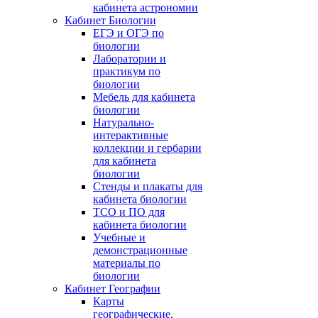
кабинета астрономии
Кабинет Биологии
ЕГЭ и ОГЭ по
биологии
Лаборатории и
практикум по
биологии
Мебель для кабинета
биологии
Натурально-
интерактивные
коллекции и гербарии
для кабинета
биологии
Стенды и плакаты для
кабинета биологии
ТСО и ПО для
кабинета биологии
Учебные и
демонстрационные
материалы по
биологии
Кабинет Географии
Карты
географические,