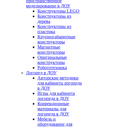
пространственное
моделирование в ДОУ
Конструкторы LEGO
Конструкторы из
дерева
Конструкторы из
пластика
Крупногабаритные
конструкторы
Магнитные
конструкторы
Оригинальные
конструкторы
Робототехника
Логопед в ДОУ
Авторские методики
для кабинета логопеда
в ДОУ
Игры для кабинета
логопеда в ДОУ
Коррекционные
материалы для
логопеда в ДОУ
Мебель и
оборудование для