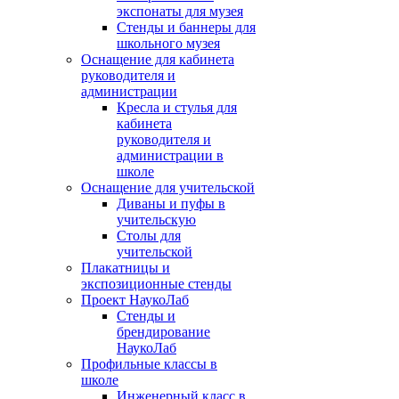
экспонаты для музея
Стенды и баннеры для
школьного музея
Оснащение для кабинета
руководителя и
администрации
Кресла и стулья для
кабинета
руководителя и
администрации в
школе
Оснащение для учительской
Диваны и пуфы в
учительскую
Столы для
учительской
Плакатницы и
экспозиционные стенды
Проект НаукоЛаб
Стенды и
брендирование
НаукоЛаб
Профильные классы в
школе
Инженерный класс в