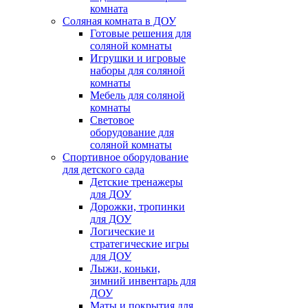
комната
Соляная комната в ДОУ
Готовые решения для
соляной комнаты
Игрушки и игровые
наборы для соляной
комнаты
Мебель для соляной
комнаты
Световое
оборудование для
соляной комнаты
Спортивное оборудование
для детского сада
Детские тренажеры
для ДОУ
Дорожки, тропинки
для ДОУ
Логические и
стратегические игры
для ДОУ
Лыжи, коньки,
зимний инвентарь для
ДОУ
Маты и покрытия для