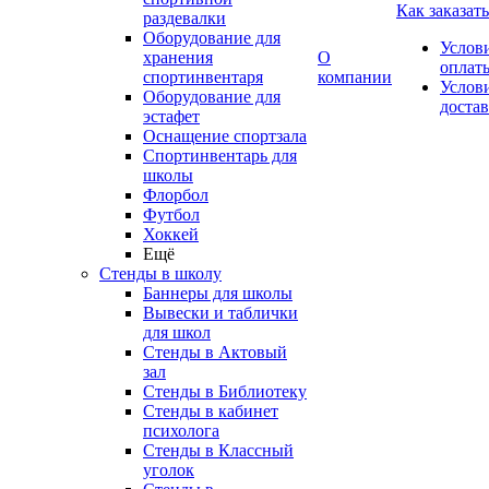
Как заказать
раздевалки
Оборудование для
Услов
хранения
О
оплат
спортинвентаря
компании
Услов
Оборудование для
доста
эстафет
Оснащение спортзала
Спортинвентарь для
школы
Флорбол
Футбол
Хоккей
Ещё
Стенды в школу
Баннеры для школы
Вывески и таблички
для школ
Стенды в Актовый
зал
Стенды в Библиотеку
Стенды в кабинет
психолога
Стенды в Классный
уголок