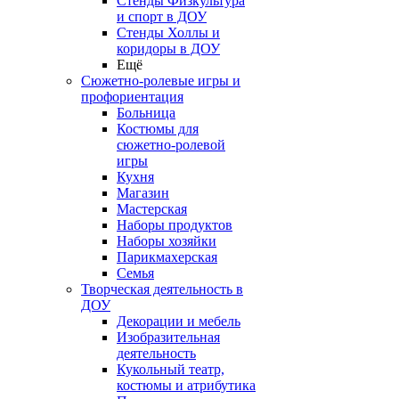
Стенды Физкультура
и спорт в ДОУ
Стенды Холлы и
коридоры в ДОУ
Ещё
Сюжетно-ролевые игры и
профориентация
Больница
Костюмы для
сюжетно-ролевой
игры
Кухня
Магазин
Мастерская
Наборы продуктов
Наборы хозяйки
Парикмахерская
Семья
Творческая деятельность в
ДОУ
Декорации и мебель
Изобразительная
деятельность
Кукольный театр,
костюмы и атрибутика