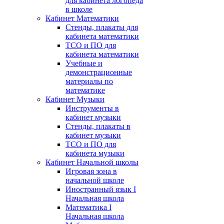
для кабинета логопеда
в школе
Кабинет Математики
Стенды, плакаты для
кабинета математики
ТСО и ПО для
кабинета математики
Учебные и
демонстрационные
материалы по
математике
Кабинет Музыки
Инструменты в
кабинет музыки
Стенды, плакаты в
кабинет музыки
ТСО и ПО для
кабинета музыки
Кабинет Начальной школы
Игровая зона в
начальной школе
Иностранный язык I
Начальная школа
Математика I
Начальная школа