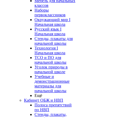
Мебель для начальных
классов
Наборы
первоклассников
Окружающий мир I
Начальная школа
Русский язык I
Начальная школа
Стенды, плакаты для
начальной школы
Технология I
Начальная школа
ТСО и ПО для
начальной школы
Уголок природы в
начальной школе
Учебные и
демонстрационные
материалы для
начальной школы
Ещё
Кабинет ОБЖ и НВП
Полоса препятствий
по НВП
Стенды, плакаты,