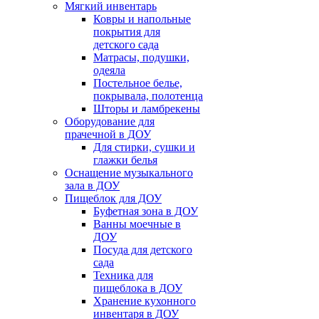
Мягкий инвентарь
Ковры и напольные
покрытия для
детского сада
Матрасы, подушки,
одеяла
Постельное белье,
покрывала, полотенца
Шторы и ламбрекены
Оборудование для
прачечной в ДОУ
Для стирки, сушки и
глажки белья
Оснащение музыкального
зала в ДОУ
Пищеблок для ДОУ
Буфетная зона в ДОУ
Ванны моечные в
ДОУ
Посуда для детского
сада
Техника для
пищеблока в ДОУ
Хранение кухонного
инвентаря в ДОУ