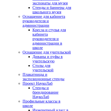
экспонаты для музея
Стенды и баннеры для
школьного музея
Оснащение для кабинета
руководителя и
администрации
Кресла и стулья для
кабинета
руководителя и
администрации в
школе
Оснащение для учительской
Диваны и пуфы в
учительскую
Столы для
учительской
Плакатницы и
экспозиционные стенды
Проект НаукоЛаб
Стенды и
брендирование
НаукоЛаб
Профильные классы в
школе
Инженерный класс в