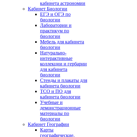
кабинета астрономии
Кабинет Биологии
ЕГЭ и ОГЭ по
биологии
Лаборатории и
практикум по
биологии
Мебель для кабинета
биологии
Натурально-
интерактивные
коллекции и гербарии
для кабинета
биологии
Стенды и плакаты для
кабинета биологии
ТСО и ПО для
кабинета биологии
Учебные и
демонстрационные
материалы по
биологии
Кабинет Географии
Карты
географические,