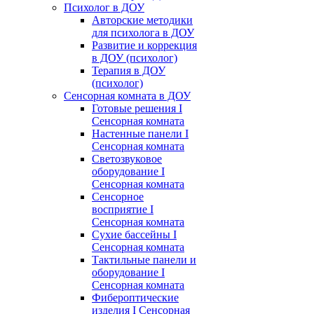
Психолог в ДОУ
Авторские методики
для психолога в ДОУ
Развитие и коррекция
в ДОУ (психолог)
Терапия в ДОУ
(психолог)
Сенсорная комната в ДОУ
Готовые решения I
Сенсорная комната
Настенные панели I
Сенсорная комната
Светозвуковое
оборудование I
Сенсорная комната
Сенсорное
восприятие I
Сенсорная комната
Сухие бассейны I
Сенсорная комната
Тактильные панели и
оборудование I
Сенсорная комната
Фибероптические
изделия I Сенсорная