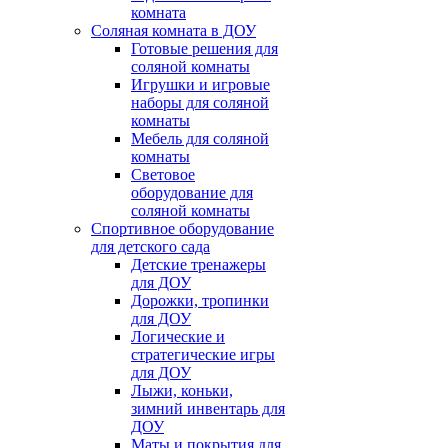
комната
Соляная комната в ДОУ
Готовые решения для
соляной комнаты
Игрушки и игровые
наборы для соляной
комнаты
Мебель для соляной
комнаты
Световое
оборудование для
соляной комнаты
Спортивное оборудование
для детского сада
Детские тренажеры
для ДОУ
Дорожки, тропинки
для ДОУ
Логические и
стратегические игры
для ДОУ
Лыжи, коньки,
зимний инвентарь для
ДОУ
Маты и покрытия для