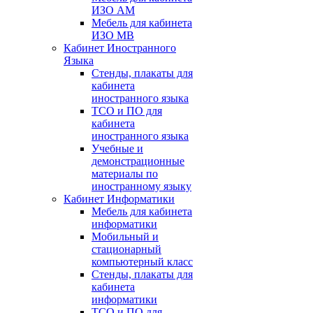
ИЗО АМ
Мебель для кабинета
ИЗО МВ
Кабинет Иностранного
Языка
Стенды, плакаты для
кабинета
иностранного языка
ТСО и ПО для
кабинета
иностранного языка
Учебные и
демонстрационные
материалы по
иностранному языку
Кабинет Информатики
Мебель для кабинета
информатики
Мобильный и
стационарный
компьютерный класс
Стенды, плакаты для
кабинета
информатики
ТСО и ПО для