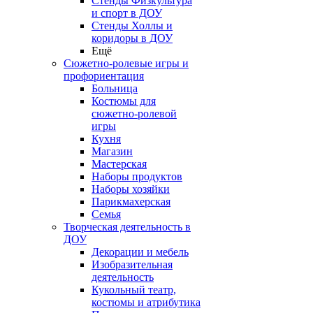
Стенды Физкультура
и спорт в ДОУ
Стенды Холлы и
коридоры в ДОУ
Ещё
Сюжетно-ролевые игры и
профориентация
Больница
Костюмы для
сюжетно-ролевой
игры
Кухня
Магазин
Мастерская
Наборы продуктов
Наборы хозяйки
Парикмахерская
Семья
Творческая деятельность в
ДОУ
Декорации и мебель
Изобразительная
деятельность
Кукольный театр,
костюмы и атрибутика