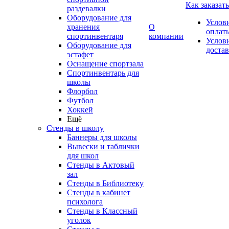
Как заказать
раздевалки
Оборудование для
Услов
хранения
О
оплат
спортинвентаря
компании
Услов
Оборудование для
доста
эстафет
Оснащение спортзала
Спортинвентарь для
школы
Флорбол
Футбол
Хоккей
Ещё
Стенды в школу
Баннеры для школы
Вывески и таблички
для школ
Стенды в Актовый
зал
Стенды в Библиотеку
Стенды в кабинет
психолога
Стенды в Классный
уголок