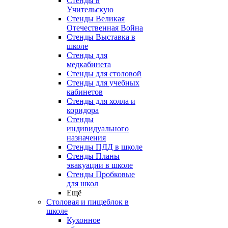
Стенды в
Учительскую
Стенды Великая
Отечественная Война
Стенды Выставка в
школе
Стенды для
медкабинета
Стенды для столовой
Стенды для учебных
кабинетов
Стенды для холла и
коридора
Стенды
индивидуального
назначения
Стенды ПДД в школе
Стенды Планы
эвакуации в школе
Стенды Пробковые
для школ
Ещё
Столовая и пищеблок в
школе
Кухонное