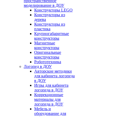
пространственное
моделирование в ДОУ
Конструкторы LEGO
Конструкторы из
дерева
Конструкторы из
пластика
Крупногабаритные
конструкторы
Магнитные
конструкторы
Оригинальные
конструкторы
Робототехника
Логопед в ДОУ
Авторские методики
для кабинета логопеда
в ДОУ
Игры для кабинета
логопеда в ДОУ
Коррекционные
материалы для
логопеда в ДОУ
Мебель и
оборудование для