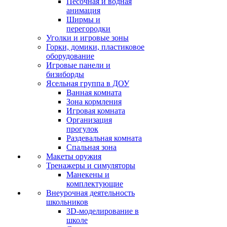
Песочная и водная
анимация
Ширмы и
перегородки
Уголки и игровые зоны
Горки, домики, пластиковое
оборудование
Игровые панели и
бизиборды
Ясельная группа в ДОУ
Ванная комната
Зона кормления
Игровая комната
Организация
прогулок
Раздевальная комната
Спальная зона
Макеты оружия
Тренажеры и симуляторы
Манекены и
комплектующие
Внеурочная деятельность
школьников
3D-моделирование в
школе