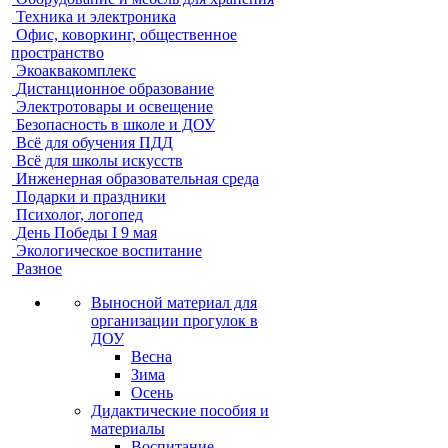
Техника и электроника
Офис, коворкинг, общественное
пространство
Экоаквакомплекс
Дистанционное образование
Электротовары и освещение
Безопасность в школе и ДОУ
Всё для обучения ПДД
Всё для школы искусств
Инженерная образовательная среда
Подарки и праздники
Психолог, логопед
День Победы I 9 мая
Экологическое воспитание
Разное
Выносной материал для
организации прогулок в
ДОУ
Весна
Зима
Осень
Дидактические пособия и
материалы
Воспитание