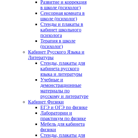
Развитие и коррекция
в школе (психолог)
Сенсорная комната в
школе (психолог)
Стенды и плакаты в
кабинет школьного
психолога
Терапия в школе
(психолог)
Кабинет Русского Языка и
Литературы
Стенды, плакаты для
кабинета русского
языка и литературы
Учебные и
демонстрационные
материалы по
русскому и литературе
Кабинет Физики
ЕГЭ и ОГЭ по физике
Лаборатории и
практикум по физике
Мебель для кабинета
физики
Стенды, плакаты для