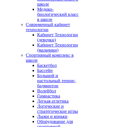
школе
Медико-
биологический класс
в школе
Современный кабинет
технологии
Кабинет Технологии
(девочки)
Кабинет Технологии
(мальчики)
Спортивный комплекс в
школе
Баскетбол
Бассейн
Большой и
настольный теннис,
бадминтон
Волейбол
Гимнастика
Легкая атлетика
Логические и
стратегические игры
Лыжи и коньки
Оборудование для
спортивной