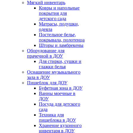
Мягкий инвентарь
Ковры и напольные
покрытия для
детского сада
Матрасы, подушки,
одеяла
Постельное белье,
покрывала, полотенца
Шторы и ламбрекены
Оборудование для
прачечной в ДОУ
Для стирки, сушки и
глажки белья
Оснащение музыкального
зала в ДОУ
Пищеблок для ДОУ
Буфетная зона в ДОУ
Ванны моечные в
ДОУ
Посуда для детского
сада
Техника для
пищеблока в ДОУ
Хранение кухонного
инвентаря в ДОУ