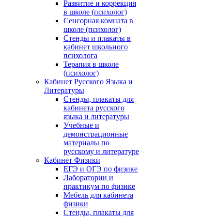
Развитие и коррекция
в школе (психолог)
Сенсорная комната в
школе (психолог)
Стенды и плакаты в
кабинет школьного
психолога
Терапия в школе
(психолог)
Кабинет Русского Языка и
Литературы
Стенды, плакаты для
кабинета русского
языка и литературы
Учебные и
демонстрационные
материалы по
русскому и литературе
Кабинет Физики
ЕГЭ и ОГЭ по физике
Лаборатории и
практикум по физике
Мебель для кабинета
физики
Стенды, плакаты для