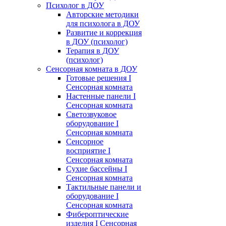
Психолог в ДОУ
Авторские методики
для психолога в ДОУ
Развитие и коррекция
в ДОУ (психолог)
Терапия в ДОУ
(психолог)
Сенсорная комната в ДОУ
Готовые решения I
Сенсорная комната
Настенные панели I
Сенсорная комната
Светозвуковое
оборудование I
Сенсорная комната
Сенсорное
восприятие I
Сенсорная комната
Сухие бассейны I
Сенсорная комната
Тактильные панели и
оборудование I
Сенсорная комната
Фибероптические
изделия I Сенсорная