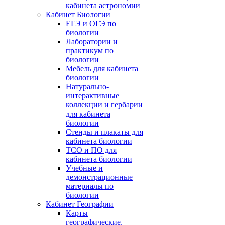
кабинета астрономии
Кабинет Биологии
ЕГЭ и ОГЭ по
биологии
Лаборатории и
практикум по
биологии
Мебель для кабинета
биологии
Натурально-
интерактивные
коллекции и гербарии
для кабинета
биологии
Стенды и плакаты для
кабинета биологии
ТСО и ПО для
кабинета биологии
Учебные и
демонстрационные
материалы по
биологии
Кабинет Географии
Карты
географические,