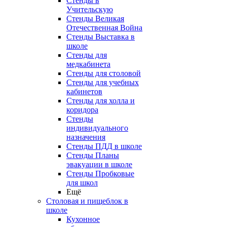
Стенды в
Учительскую
Стенды Великая
Отечественная Война
Стенды Выставка в
школе
Стенды для
медкабинета
Стенды для столовой
Стенды для учебных
кабинетов
Стенды для холла и
коридора
Стенды
индивидуального
назначения
Стенды ПДД в школе
Стенды Планы
эвакуации в школе
Стенды Пробковые
для школ
Ещё
Столовая и пищеблок в
школе
Кухонное