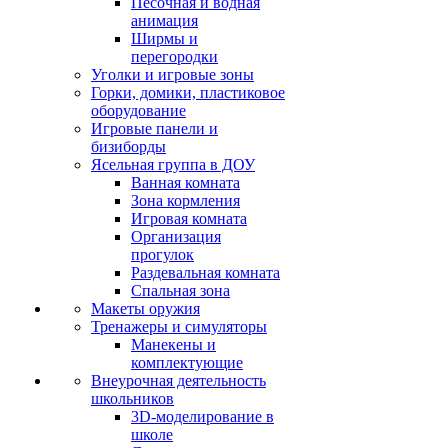
Песочная и водная
анимация
Ширмы и
перегородки
Уголки и игровые зоны
Горки, домики, пластиковое
оборудование
Игровые панели и
бизиборды
Ясельная группа в ДОУ
Ванная комната
Зона кормления
Игровая комната
Организация
прогулок
Раздевальная комната
Спальная зона
Макеты оружия
Тренажеры и симуляторы
Манекены и
комплектующие
Внеурочная деятельность
школьников
3D-моделирование в
школе