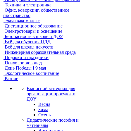
Техника и электроника
Офис, коворкинг, общественное
пространство
Экоаквакомплекс
Дистанционное образование
Электротовары и освещение
Безопасность в школе и ДОУ
Всё для обучения ПДД
Всё для школы искусств
Инженерная образовательная среда
Подарки и праздники
Психолог, логопед
День Победы I 9 мая
Экологическое воспитание
Разное
Выносной материал для
организации прогулок в
ДОУ
Весна
Зима
Осень
Дидактические пособия и
материалы
Воспитание