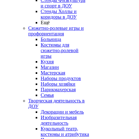
Стенды Физкультура
и спорт в ДОУ
Стенды Холлы и
коридоры в ДОУ
Ещё
Сюжетно-ролевые игры и
профориентация
Больница
Костюмы для
сюжетно-ролевой
игры
Кухня
Магазин
Мастерская
Наборы продуктов
Наборы хозяйки
Парикмахерская
Семья
Творческая деятельность в
ДОУ
Декорации и мебель
Изобразительная
деятельность
Кукольный театр,
костюмы и атрибутика