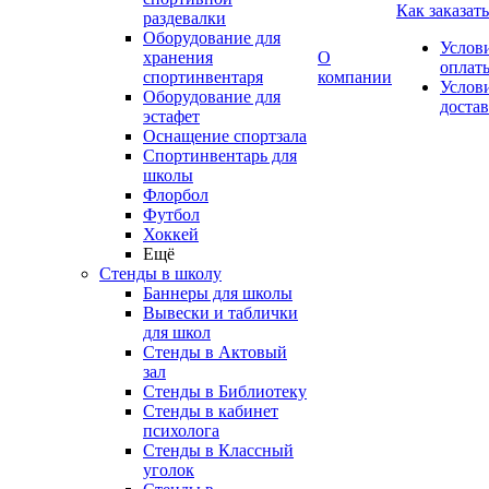
Как заказать
раздевалки
Оборудование для
Услов
хранения
О
оплат
спортинвентаря
компании
Услов
Оборудование для
доста
эстафет
Оснащение спортзала
Спортинвентарь для
школы
Флорбол
Футбол
Хоккей
Ещё
Стенды в школу
Баннеры для школы
Вывески и таблички
для школ
Стенды в Актовый
зал
Стенды в Библиотеку
Стенды в кабинет
психолога
Стенды в Классный
уголок