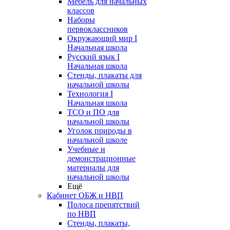
Мебель для начальных
классов
Наборы
первоклассников
Окружающий мир I
Начальная школа
Русский язык I
Начальная школа
Стенды, плакаты для
начальной школы
Технология I
Начальная школа
ТСО и ПО для
начальной школы
Уголок природы в
начальной школе
Учебные и
демонстрационные
материалы для
начальной школы
Ещё
Кабинет ОБЖ и НВП
Полоса препятствий
по НВП
Стенды, плакаты,