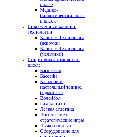
школе
Медико-
биологический класс
в школе
Современный кабинет
технологии
Кабинет Технологии
(девочки)
Кабинет Технологии
(мальчики)
Спортивный комплекс в
школе
Баскетбол
Бассейн
Большой и
настольный теннис,
бадминтон
Волейбол
Гимнастика
Легкая атлетика
Логические и
стратегические игры
Лыжи и коньки
Оборудование для
спортивной