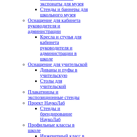
экспонаты для музея
Стенды и баннеры для
школьного музея
Оснащение для кабинета
руководителя и
администрации
Кресла и стулья для
кабинета
руководителя и
администрации в
школе
Оснащение для учительской
Диваны и пуфы в
учительскую
Столы для
учительской
Плакатницы и
экспозиционные стенды
Проект НаукоЛаб
Стенды и
брендирование
НаукоЛаб
Профильные классы в
школе
Инженерный класс в