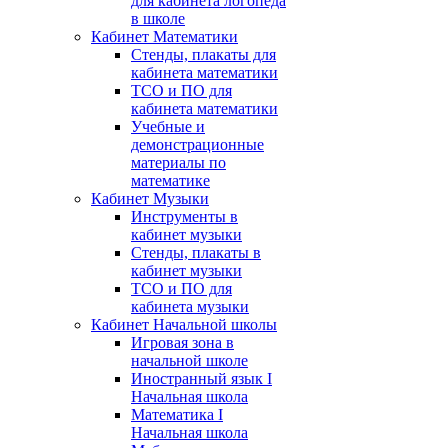
для кабинета логопеда
в школе
Кабинет Математики
Стенды, плакаты для
кабинета математики
ТСО и ПО для
кабинета математики
Учебные и
демонстрационные
материалы по
математике
Кабинет Музыки
Инструменты в
кабинет музыки
Стенды, плакаты в
кабинет музыки
ТСО и ПО для
кабинета музыки
Кабинет Начальной школы
Игровая зона в
начальной школе
Иностранный язык I
Начальная школа
Математика I
Начальная школа