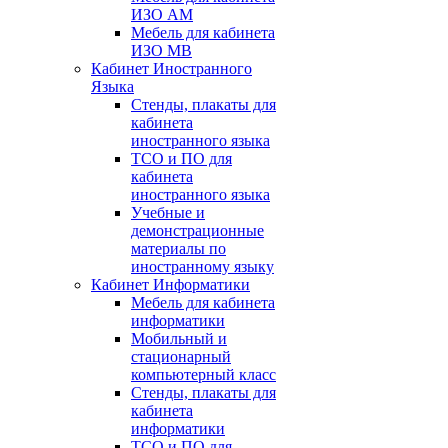
ИЗО АМ
Мебель для кабинета
ИЗО МВ
Кабинет Иностранного
Языка
Стенды, плакаты для
кабинета
иностранного языка
ТСО и ПО для
кабинета
иностранного языка
Учебные и
демонстрационные
материалы по
иностранному языку
Кабинет Информатики
Мебель для кабинета
информатики
Мобильный и
стационарный
компьютерный класс
Стенды, плакаты для
кабинета
информатики
ТСО и ПО для