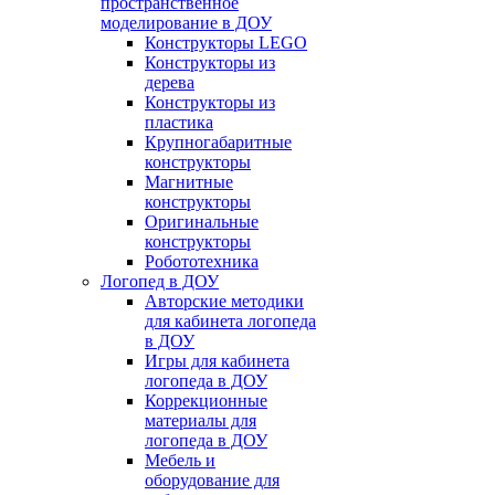
пространственное
моделирование в ДОУ
Конструкторы LEGO
Конструкторы из
дерева
Конструкторы из
пластика
Крупногабаритные
конструкторы
Магнитные
конструкторы
Оригинальные
конструкторы
Робототехника
Логопед в ДОУ
Авторские методики
для кабинета логопеда
в ДОУ
Игры для кабинета
логопеда в ДОУ
Коррекционные
материалы для
логопеда в ДОУ
Мебель и
оборудование для