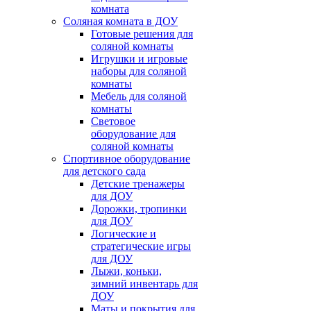
комната
Соляная комната в ДОУ
Готовые решения для
соляной комнаты
Игрушки и игровые
наборы для соляной
комнаты
Мебель для соляной
комнаты
Световое
оборудование для
соляной комнаты
Спортивное оборудование
для детского сада
Детские тренажеры
для ДОУ
Дорожки, тропинки
для ДОУ
Логические и
стратегические игры
для ДОУ
Лыжи, коньки,
зимний инвентарь для
ДОУ
Маты и покрытия для