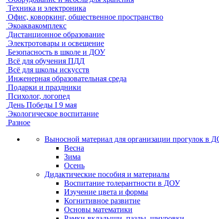
Техника и электроника
Офис, коворкинг, общественное пространство
Экоаквакомплекс
Дистанционное образование
Электротовары и освещение
Безопасность в школе и ДОУ
Всё для обучения ПДД
Всё для школы искусств
Инженерная образовательная среда
Подарки и праздники
Психолог, логопед
День Победы I 9 мая
Экологическое воспитание
Разное
Выносной материал для организации прогулок в 
Весна
Зима
Осень
Дидактические пособия и материалы
Воспитание толерантности в ДОУ
Изучение цвета и формы
Когнитивное развитие
Основы математики
Рамки-вкладыши, пазлы, шнуровки