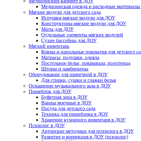
Медицинский кабинет в ДОУ
Медицинская одежда и расходные материалы
Мягкие модули для детского сада
Игрушки-мягкие модули для ДОУ
Конструкторы-мягкие модули для ДОУ
Маты для ДОУ
Отдельные элементы мягких модулей
Сухие бассейны для ДОУ
Мягкий инвентарь
Ковры и напольные покрытия для детского са
Матрасы, подушки, одеяла
Постельное белье, покрывала, полотенца
Шторы и ламбрекены
Оборудование для прачечной в ДОУ
Для стирки, сушки и глажки белья
Оснащение музыкального зала в ДОУ
Пищеблок для ДОУ
Буфетная зона в ДОУ
Ванны моечные в ДОУ
Посуда для детского сада
Техника для пищеблока в ДОУ
Хранение кухонного инвентаря в ДОУ
Психолог в ДОУ
Авторские методики для психолога в ДОУ
Развитие и коррекция в ДОУ (психолог)