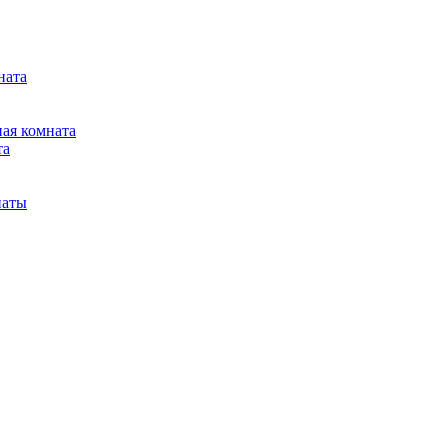
ната
ная комната
та
наты