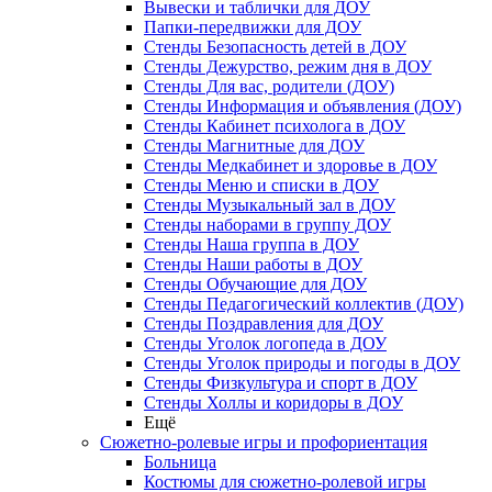
Вывески и таблички для ДОУ
Папки-передвижки для ДОУ
Стенды Безопасность детей в ДОУ
Стенды Дежурство, режим дня в ДОУ
Стенды Для вас, родители (ДОУ)
Стенды Информация и объявления (ДОУ)
Стенды Кабинет психолога в ДОУ
Стенды Магнитные для ДОУ
Стенды Медкабинет и здоровье в ДОУ
Стенды Меню и списки в ДОУ
Стенды Музыкальный зал в ДОУ
Стенды наборами в группу ДОУ
Стенды Наша группа в ДОУ
Стенды Наши работы в ДОУ
Стенды Обучающие для ДОУ
Стенды Педагогический коллектив (ДОУ)
Стенды Поздравления для ДОУ
Стенды Уголок логопеда в ДОУ
Стенды Уголок природы и погоды в ДОУ
Стенды Физкультура и спорт в ДОУ
Стенды Холлы и коридоры в ДОУ
Ещё
Сюжетно-ролевые игры и профориентация
Больница
Костюмы для сюжетно-ролевой игры