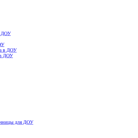
в ДОУ
ОУ
да в ДОУ
 в ДОУ
ечницы для ДОУ