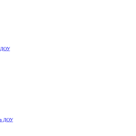
я ДОУ
 в ДОУ