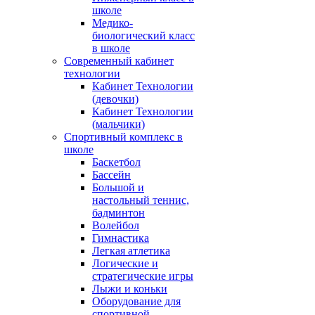
школе
Медико-
биологический класс
в школе
Современный кабинет
технологии
Кабинет Технологии
(девочки)
Кабинет Технологии
(мальчики)
Спортивный комплекс в
школе
Баскетбол
Бассейн
Большой и
настольный теннис,
бадминтон
Волейбол
Гимнастика
Легкая атлетика
Логические и
стратегические игры
Лыжи и коньки
Оборудование для
спортивной