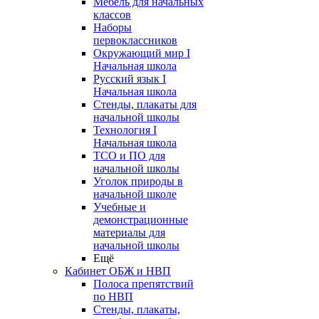
Мебель для начальных
классов
Наборы
первоклассников
Окружающий мир I
Начальная школа
Русский язык I
Начальная школа
Стенды, плакаты для
начальной школы
Технология I
Начальная школа
ТСО и ПО для
начальной школы
Уголок природы в
начальной школе
Учебные и
демонстрационные
материалы для
начальной школы
Ещё
Кабинет ОБЖ и НВП
Полоса препятствий
по НВП
Стенды, плакаты,