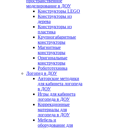
пространственное
моделирование в ДОУ
Конструкторы LEGO
Конструкторы из
дерева
Конструкторы из
пластика
Крупногабаритные
конструкторы
Магнитные
конструкторы
Оригинальные
конструкторы
Робототехника
Логопед в ДОУ
Авторские методики
для кабинета логопеда
в ДОУ
Игры для кабинета
логопеда в ДОУ
Коррекционные
материалы для
логопеда в ДОУ
Мебель и
оборудование для