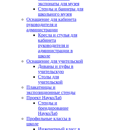
экспонаты для музея
Стенды и баннеры для
школьного музея
Оснащение для кабинета
руководителя и
администрации
Кресла и стулья для
кабинета
руководителя и
администрации в
школе
Оснащение для учительской
Диваны и пуфы в
учительскую
Столы для
учительской
Плакатницы и
экспозиционные стенды
Проект НаукоЛаб
Стенды и
брендирование
НаукоЛаб
Профильные классы в
школе
Инженерный класс в