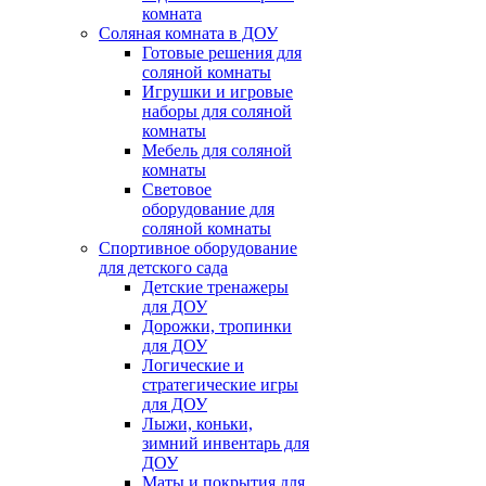
комната
Соляная комната в ДОУ
Готовые решения для
соляной комнаты
Игрушки и игровые
наборы для соляной
комнаты
Мебель для соляной
комнаты
Световое
оборудование для
соляной комнаты
Спортивное оборудование
для детского сада
Детские тренажеры
для ДОУ
Дорожки, тропинки
для ДОУ
Логические и
стратегические игры
для ДОУ
Лыжи, коньки,
зимний инвентарь для
ДОУ
Маты и покрытия для