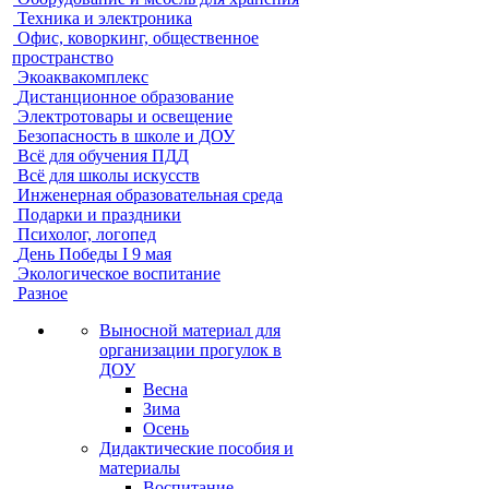
Техника и электроника
Офис, коворкинг, общественное
пространство
Экоаквакомплекс
Дистанционное образование
Электротовары и освещение
Безопасность в школе и ДОУ
Всё для обучения ПДД
Всё для школы искусств
Инженерная образовательная среда
Подарки и праздники
Психолог, логопед
День Победы I 9 мая
Экологическое воспитание
Разное
Выносной материал для
организации прогулок в
ДОУ
Весна
Зима
Осень
Дидактические пособия и
материалы
Воспитание