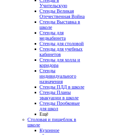
Стенды в
Учительскую
Стенды Великая
Отечественная Война
Стенды Выставка в
школе
Стенды для
медкабинета
Стенды для столовой
Стенды для учебных
кабинетов
Стенды для холла и
коридора
Стенды
индивидуального
назначения
Стенды ПДД в школе
Стенды Планы
эвакуации в школе
Стенды Пробковые
для школ
Ещё
Столовая и пищеблок в
школе
Кухонное