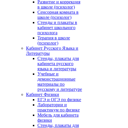
Развитие и коррекция
в школе (психолог)
Сенсорная комната в
школе (психолог)
Стенды и плакаты в
кабинет школьного
психолога
Терапия в школе
(психолог)
Кабинет Русского Языка и
Литературы
Стенды, плакаты для
кабинета русского
языка и литературы
Учебные и
демонстрационные
материалы по
русскому и литературе
Кабинет Физики
ЕГЭ и ОГЭ по физике
Лаборатории и
практикум по физике
Мебель для кабинета
физики
Стенды, плакаты для