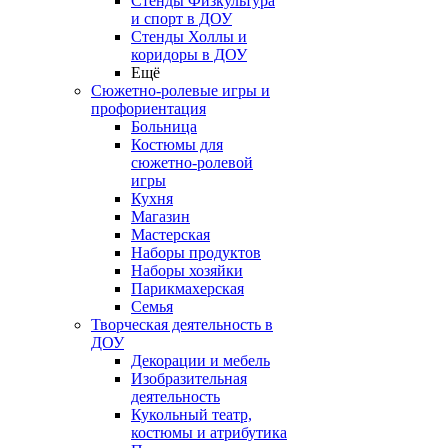
Стенды Физкультура
и спорт в ДОУ
Стенды Холлы и
коридоры в ДОУ
Ещё
Сюжетно-ролевые игры и
профориентация
Больница
Костюмы для
сюжетно-ролевой
игры
Кухня
Магазин
Мастерская
Наборы продуктов
Наборы хозяйки
Парикмахерская
Семья
Творческая деятельность в
ДОУ
Декорации и мебель
Изобразительная
деятельность
Кукольный театр,
костюмы и атрибутика