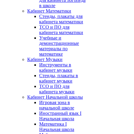
для кабинета логопеда
в школе
Кабинет Математики
Стенды, плакаты для
кабинета математики
ТСО и ПО для
кабинета математики
Учебные и
демонстрационные
материалы по
математике
Кабинет Музыки
Инструменты в
кабинет музыки
Стенды, плакаты в
кабинет музыки
ТСО и ПО для
кабинета музыки
Кабинет Начальной школы
Игровая зона в
начальной школе
Иностранный язык I
Начальная школа
Математика I
Начальная школа