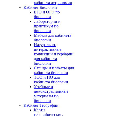
кабинета астрономии
Кабинет Биологии
ЕГЭ и ОГЭ по
биологии
Лаборатории и
практикум по
биологии
Мебель для кабинета
биологии
Натурально-
интерактивные
коллекции и гербарии
для кабинета
биологии
Стенды и плакаты для
кабинета биологии
ТСО и ПО для
кабинета биологии
Учебные и
демонстрационные
материалы по
биологии
Кабинет Географии
Карты
географические,