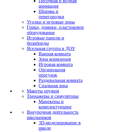
Песочная и водная
анимация
Ширмы и
перегородки
Уголки и игровые зоны
Горки, домики, пластиковое
оборудование
Игровые панели и
бизиборды
Ясельная группа в ДОУ
Ванная комната
Зона кормления
Игровая комната
Организация
прогулок
Раздевальная комната
Спальная зона
Макеты оружия
Тренажеры и симуляторы
Манекены и
комплектующие
Внеурочная деятельность
школьников
3D-моделирование в
школе