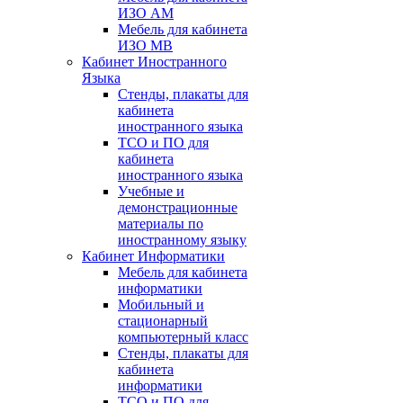
ИЗО АМ
Мебель для кабинета
ИЗО МВ
Кабинет Иностранного
Языка
Стенды, плакаты для
кабинета
иностранного языка
ТСО и ПО для
кабинета
иностранного языка
Учебные и
демонстрационные
материалы по
иностранному языку
Кабинет Информатики
Мебель для кабинета
информатики
Мобильный и
стационарный
компьютерный класс
Стенды, плакаты для
кабинета
информатики
ТСО и ПО для