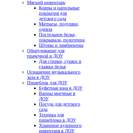
Мягкий инвентарь
Ковры и напольные
покрытия для
детского сада
Матрасы, подушки,
одеяла
Постельное белье,
покрывала, полотенца
Шторы и ламбрекены
Оборудование для
прачечной в ДОУ
Для стирки, сушки и
глажки белья
Оснащение музыкального
зала в ДОУ
Пищеблок для ДОУ
Буфетная зона в ДОУ
Ванны моечные в
ДОУ
Посуда для детского
сада
Техника для
пищеблока в ДОУ
Хранение кухонного
инвентаря в ДОУ