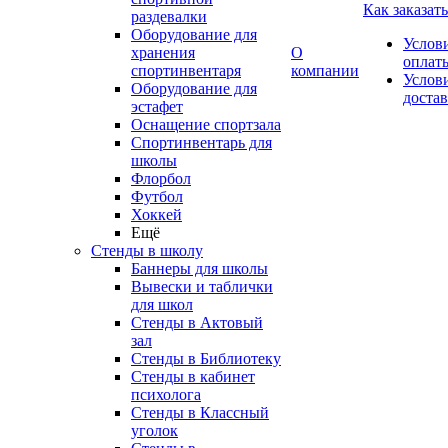
Как заказать
раздевалки
Оборудование для
Услов
хранения
О
оплат
спортинвентаря
компании
Услов
Оборудование для
доста
эстафет
Оснащение спортзала
Спортинвентарь для
школы
Флорбол
Футбол
Хоккей
Ещё
Стенды в школу
Баннеры для школы
Вывески и таблички
для школ
Стенды в Актовый
зал
Стенды в Библиотеку
Стенды в кабинет
психолога
Стенды в Классный
уголок