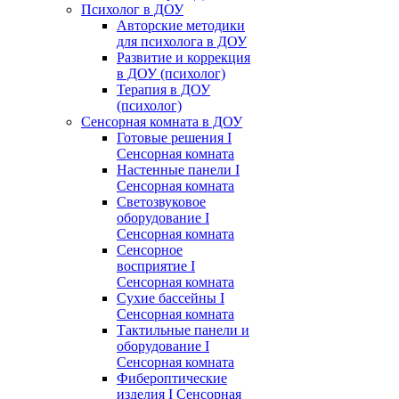
Психолог в ДОУ
Авторские методики
для психолога в ДОУ
Развитие и коррекция
в ДОУ (психолог)
Терапия в ДОУ
(психолог)
Сенсорная комната в ДОУ
Готовые решения I
Сенсорная комната
Настенные панели I
Сенсорная комната
Светозвуковое
оборудование I
Сенсорная комната
Сенсорное
восприятие I
Сенсорная комната
Сухие бассейны I
Сенсорная комната
Тактильные панели и
оборудование I
Сенсорная комната
Фибероптические
изделия I Сенсорная