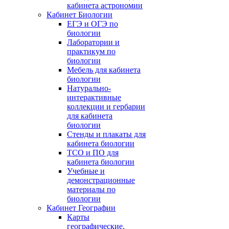
кабинета астрономии
Кабинет Биологии
ЕГЭ и ОГЭ по
биологии
Лаборатории и
практикум по
биологии
Мебель для кабинета
биологии
Натурально-
интерактивные
коллекции и гербарии
для кабинета
биологии
Стенды и плакаты для
кабинета биологии
ТСО и ПО для
кабинета биологии
Учебные и
демонстрационные
материалы по
биологии
Кабинет Географии
Карты
географические,