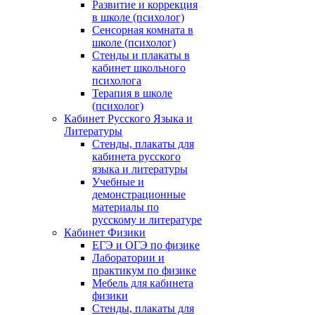
Развитие и коррекция
в школе (психолог)
Сенсорная комната в
школе (психолог)
Стенды и плакаты в
кабинет школьного
психолога
Терапия в школе
(психолог)
Кабинет Русского Языка и
Литературы
Стенды, плакаты для
кабинета русского
языка и литературы
Учебные и
демонстрационные
материалы по
русскому и литературе
Кабинет Физики
ЕГЭ и ОГЭ по физике
Лаборатории и
практикум по физике
Мебель для кабинета
физики
Стенды, плакаты для