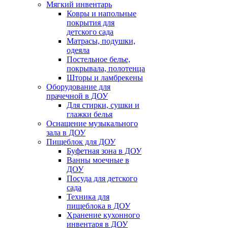
Мягкий инвентарь
Ковры и напольные
покрытия для
детского сада
Матрасы, подушки,
одеяла
Постельное белье,
покрывала, полотенца
Шторы и ламбрекены
Оборудование для
прачечной в ДОУ
Для стирки, сушки и
глажки белья
Оснащение музыкального
зала в ДОУ
Пищеблок для ДОУ
Буфетная зона в ДОУ
Ванны моечные в
ДОУ
Посуда для детского
сада
Техника для
пищеблока в ДОУ
Хранение кухонного
инвентаря в ДОУ