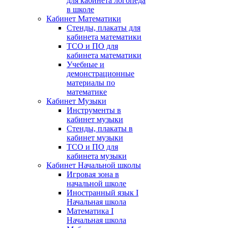
для кабинета логопеда
в школе
Кабинет Математики
Стенды, плакаты для
кабинета математики
ТСО и ПО для
кабинета математики
Учебные и
демонстрационные
материалы по
математике
Кабинет Музыки
Инструменты в
кабинет музыки
Стенды, плакаты в
кабинет музыки
ТСО и ПО для
кабинета музыки
Кабинет Начальной школы
Игровая зона в
начальной школе
Иностранный язык I
Начальная школа
Математика I
Начальная школа