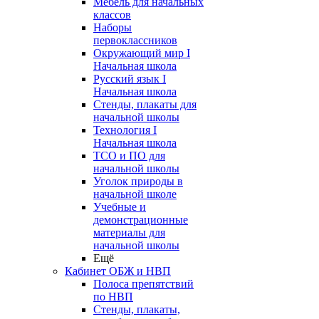
Мебель для начальных
классов
Наборы
первоклассников
Окружающий мир I
Начальная школа
Русский язык I
Начальная школа
Стенды, плакаты для
начальной школы
Технология I
Начальная школа
ТСО и ПО для
начальной школы
Уголок природы в
начальной школе
Учебные и
демонстрационные
материалы для
начальной школы
Ещё
Кабинет ОБЖ и НВП
Полоса препятствий
по НВП
Стенды, плакаты,