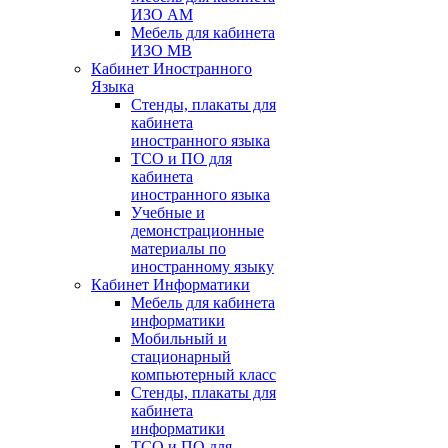
ИЗО АМ
Мебель для кабинета
ИЗО МВ
Кабинет Иностранного
Языка
Стенды, плакаты для
кабинета
иностранного языка
ТСО и ПО для
кабинета
иностранного языка
Учебные и
демонстрационные
материалы по
иностранному языку
Кабинет Информатики
Мебель для кабинета
информатики
Мобильный и
стационарный
компьютерный класс
Стенды, плакаты для
кабинета
информатики
ТСО и ПО для