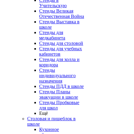
Стенды в
Учительскую
Стенды Великая
Отечественная Война
Стенды Выставка в
школе
Стенды для
медкабинета
Стенды для столовой
Стенды для учебных
кабинетов
Стенды для холла и
коридора
Стенды
индивидуального
назначения
Стенды ПДД в школе
Стенды Планы
эвакуации в школе
Стенды Пробковые
для школ
Ещё
Столовая и пищеблок в
школе
Кухонное