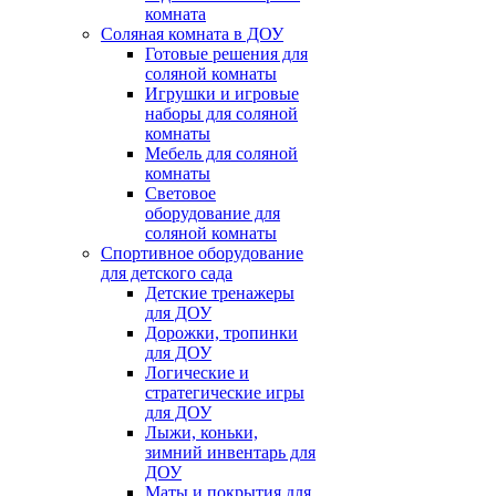
комната
Соляная комната в ДОУ
Готовые решения для
соляной комнаты
Игрушки и игровые
наборы для соляной
комнаты
Мебель для соляной
комнаты
Световое
оборудование для
соляной комнаты
Спортивное оборудование
для детского сада
Детские тренажеры
для ДОУ
Дорожки, тропинки
для ДОУ
Логические и
стратегические игры
для ДОУ
Лыжи, коньки,
зимний инвентарь для
ДОУ
Маты и покрытия для