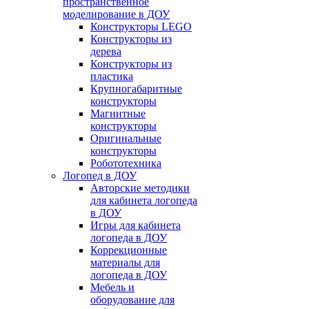
пространственное
моделирование в ДОУ
Конструкторы LEGO
Конструкторы из
дерева
Конструкторы из
пластика
Крупногабаритные
конструкторы
Магнитные
конструкторы
Оригинальные
конструкторы
Робототехника
Логопед в ДОУ
Авторские методики
для кабинета логопеда
в ДОУ
Игры для кабинета
логопеда в ДОУ
Коррекционные
материалы для
логопеда в ДОУ
Мебель и
оборудование для