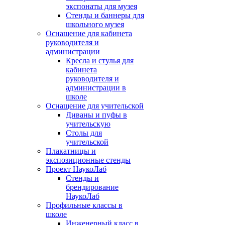
экспонаты для музея
Стенды и баннеры для
школьного музея
Оснащение для кабинета
руководителя и
администрации
Кресла и стулья для
кабинета
руководителя и
администрации в
школе
Оснащение для учительской
Диваны и пуфы в
учительскую
Столы для
учительской
Плакатницы и
экспозиционные стенды
Проект НаукоЛаб
Стенды и
брендирование
НаукоЛаб
Профильные классы в
школе
Инженерный класс в