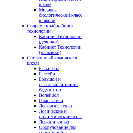
школе
Медико-
биологический класс
в школе
Современный кабинет
технологии
Кабинет Технологии
(девочки)
Кабинет Технологии
(мальчики)
Спортивный комплекс в
школе
Баскетбол
Бассейн
Большой и
настольный теннис,
бадминтон
Волейбол
Гимнастика
Легкая атлетика
Логические и
стратегические игры
Лыжи и коньки
Оборудование для
спортивной