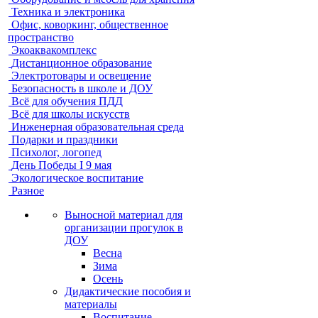
Техника и электроника
Офис, коворкинг, общественное
пространство
Экоаквакомплекс
Дистанционное образование
Электротовары и освещение
Безопасность в школе и ДОУ
Всё для обучения ПДД
Всё для школы искусств
Инженерная образовательная среда
Подарки и праздники
Психолог, логопед
День Победы I 9 мая
Экологическое воспитание
Разное
Выносной материал для
организации прогулок в
ДОУ
Весна
Зима
Осень
Дидактические пособия и
материалы
Воспитание