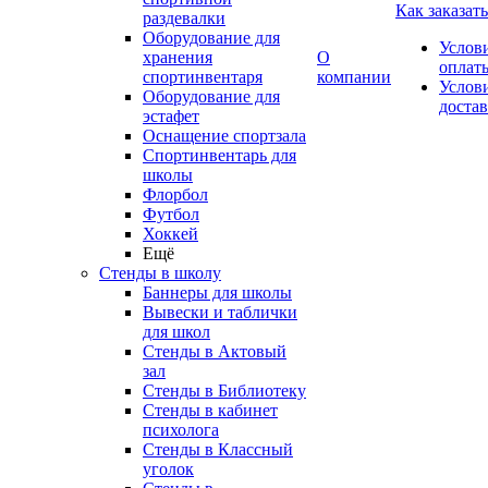
Как заказать
раздевалки
Оборудование для
Услов
хранения
О
оплат
спортинвентаря
компании
Услов
Оборудование для
доста
эстафет
Оснащение спортзала
Спортинвентарь для
школы
Флорбол
Футбол
Хоккей
Ещё
Стенды в школу
Баннеры для школы
Вывески и таблички
для школ
Стенды в Актовый
зал
Стенды в Библиотеку
Стенды в кабинет
психолога
Стенды в Классный
уголок