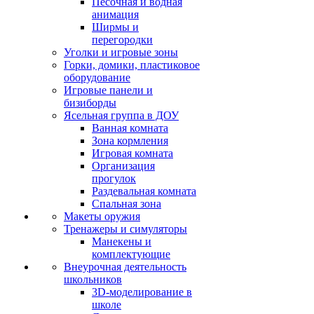
Песочная и водная
анимация
Ширмы и
перегородки
Уголки и игровые зоны
Горки, домики, пластиковое
оборудование
Игровые панели и
бизиборды
Ясельная группа в ДОУ
Ванная комната
Зона кормления
Игровая комната
Организация
прогулок
Раздевальная комната
Спальная зона
Макеты оружия
Тренажеры и симуляторы
Манекены и
комплектующие
Внеурочная деятельность
школьников
3D-моделирование в
школе