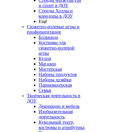
Стенды Физкультура
и спорт в ДОУ
Стенды Холлы и
коридоры в ДОУ
Ещё
Сюжетно-ролевые игры и
профориентация
Больница
Костюмы для
сюжетно-ролевой
игры
Кухня
Магазин
Мастерская
Наборы продуктов
Наборы хозяйки
Парикмахерская
Семья
Творческая деятельность в
ДОУ
Декорации и мебель
Изобразительная
деятельность
Кукольный театр,
костюмы и атрибутика