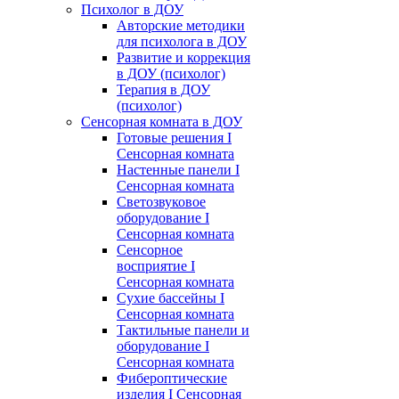
Психолог в ДОУ
Авторские методики
для психолога в ДОУ
Развитие и коррекция
в ДОУ (психолог)
Терапия в ДОУ
(психолог)
Сенсорная комната в ДОУ
Готовые решения I
Сенсорная комната
Настенные панели I
Сенсорная комната
Светозвуковое
оборудование I
Сенсорная комната
Сенсорное
восприятие I
Сенсорная комната
Сухие бассейны I
Сенсорная комната
Тактильные панели и
оборудование I
Сенсорная комната
Фибероптические
изделия I Сенсорная