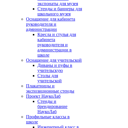
экспонаты для музея
Стенды и баннеры для
школьного музея
Оснащение для кабинета
руководителя и
администрации
Кресла и стулья для
кабинета
руководителя и
администрации в
школе
Оснащение для учительской
Диваны и пуфы в
учительскую
Столы для
учительской
Плакатницы и
экспозиционные стенды
Проект НаукоЛаб
Стенды и
брендирование
НаукоЛаб
Профильные классы в
школе
Инженерный класс в