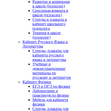
Развитие и коррекция
в школе (психолог)
Сенсорная комната в
школе (психолог)
Стенды и плакаты в
кабинет школьного
психолога
Терапия в школе
(психолог)
Кабинет Русского Языка и
Литературы
Стенды, плакаты для
кабинета русского
языка и литературы
Учебные и
демонстрационные
материалы по
русскому и литературе
Кабинет Физики
ЕГЭ и ОГЭ по физике
Лаборатории и
практикум по физике
Мебель для кабинета
физики
Стенды, плакаты для