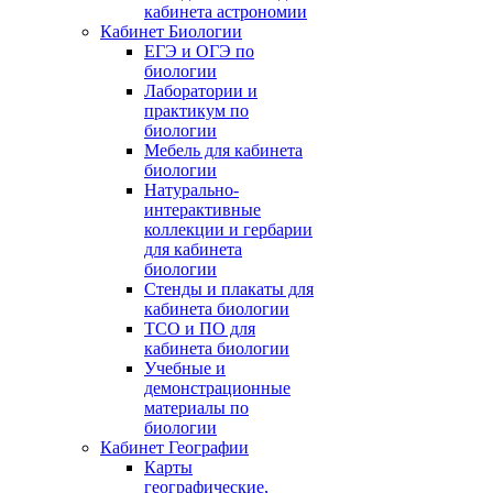
кабинета астрономии
Кабинет Биологии
ЕГЭ и ОГЭ по
биологии
Лаборатории и
практикум по
биологии
Мебель для кабинета
биологии
Натурально-
интерактивные
коллекции и гербарии
для кабинета
биологии
Стенды и плакаты для
кабинета биологии
ТСО и ПО для
кабинета биологии
Учебные и
демонстрационные
материалы по
биологии
Кабинет Географии
Карты
географические,