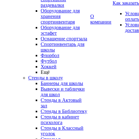
Как заказать
раздевалки
Оборудование для
Услов
хранения
О
оплат
спортинвентаря
компании
Услов
Оборудование для
доста
эстафет
Оснащение спортзала
Спортинвентарь для
школы
Флорбол
Футбол
Хоккей
Ещё
Стенды в школу
Баннеры для школы
Вывески и таблички
для школ
Стенды в Актовый
зал
Стенды в Библиотеку
Стенды в кабинет
психолога
Стенды в Классный
уголок