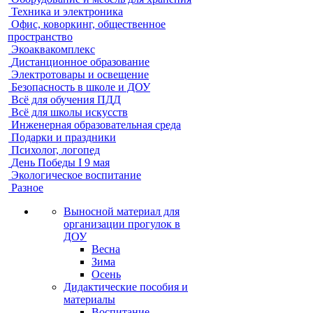
Техника и электроника
Офис, коворкинг, общественное
пространство
Экоаквакомплекс
Дистанционное образование
Электротовары и освещение
Безопасность в школе и ДОУ
Всё для обучения ПДД
Всё для школы искусств
Инженерная образовательная среда
Подарки и праздники
Психолог, логопед
День Победы I 9 мая
Экологическое воспитание
Разное
Выносной материал для
организации прогулок в
ДОУ
Весна
Зима
Осень
Дидактические пособия и
материалы
Воспитание