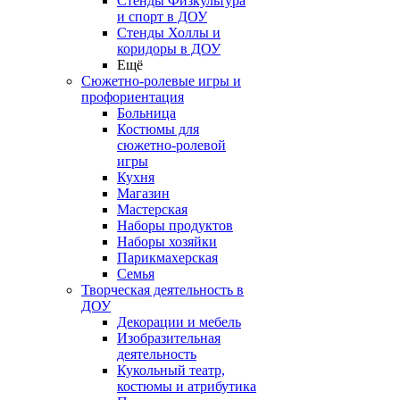
Стенды Физкультура
и спорт в ДОУ
Стенды Холлы и
коридоры в ДОУ
Ещё
Сюжетно-ролевые игры и
профориентация
Больница
Костюмы для
сюжетно-ролевой
игры
Кухня
Магазин
Мастерская
Наборы продуктов
Наборы хозяйки
Парикмахерская
Семья
Творческая деятельность в
ДОУ
Декорации и мебель
Изобразительная
деятельность
Кукольный театр,
костюмы и атрибутика