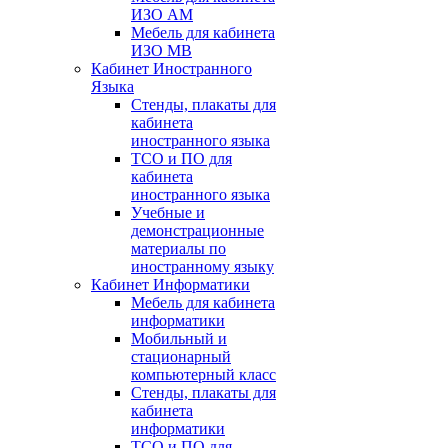
ИЗО АМ
Мебель для кабинета
ИЗО МВ
Кабинет Иностранного
Языка
Стенды, плакаты для
кабинета
иностранного языка
ТСО и ПО для
кабинета
иностранного языка
Учебные и
демонстрационные
материалы по
иностранному языку
Кабинет Информатики
Мебель для кабинета
информатики
Мобильный и
стационарный
компьютерный класс
Стенды, плакаты для
кабинета
информатики
ТСО и ПО для