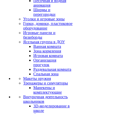
Песочная и водная
анимация
Ширмы и
перегородки
Уголки и игровые зоны
Горки, домики, пластиковое
оборудование
Игровые панели и
бизиборды
Ясельная группа в ДОУ
Ванная комната
Зона кормления
Игровая комната
Организация
прогулок
Раздевальная комната
Спальная зона
Макеты оружия
Тренажеры и симуляторы
Манекены и
комплектующие
Внеурочная деятельность
школьников
3D-моделирование в
школе