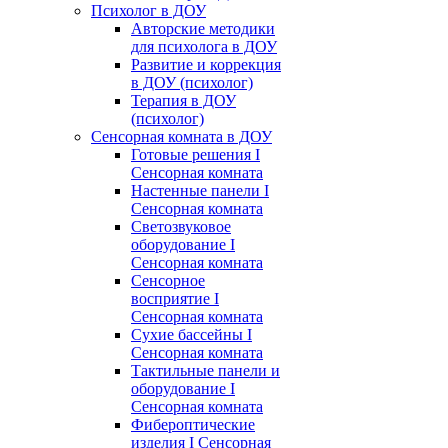
Психолог в ДОУ
Авторские методики
для психолога в ДОУ
Развитие и коррекция
в ДОУ (психолог)
Терапия в ДОУ
(психолог)
Сенсорная комната в ДОУ
Готовые решения I
Сенсорная комната
Настенные панели I
Сенсорная комната
Светозвуковое
оборудование I
Сенсорная комната
Сенсорное
восприятие I
Сенсорная комната
Сухие бассейны I
Сенсорная комната
Тактильные панели и
оборудование I
Сенсорная комната
Фибероптические
изделия I Сенсорная