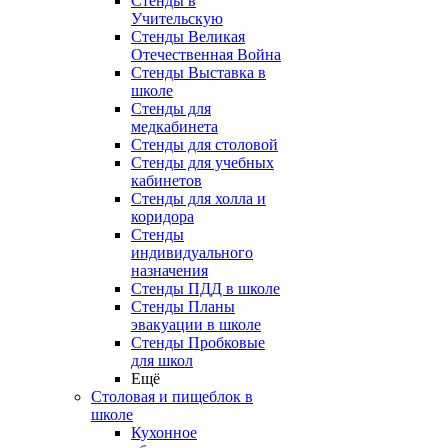
Стенды в
Учительскую
Стенды Великая
Отечественная Война
Стенды Выставка в
школе
Стенды для
медкабинета
Стенды для столовой
Стенды для учебных
кабинетов
Стенды для холла и
коридора
Стенды
индивидуального
назначения
Стенды ПДД в школе
Стенды Планы
эвакуации в школе
Стенды Пробковые
для школ
Ещё
Столовая и пищеблок в
школе
Кухонное