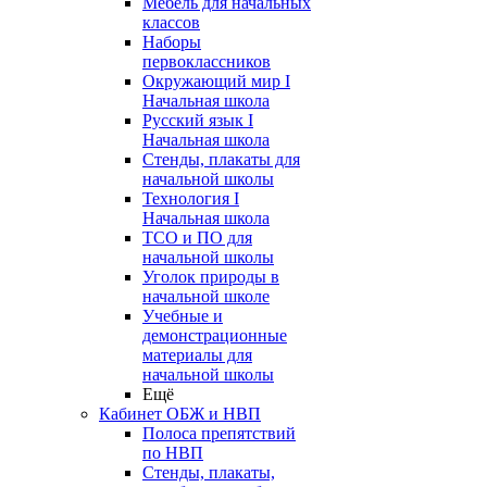
Мебель для начальных
классов
Наборы
первоклассников
Окружающий мир I
Начальная школа
Русский язык I
Начальная школа
Стенды, плакаты для
начальной школы
Технология I
Начальная школа
ТСО и ПО для
начальной школы
Уголок природы в
начальной школе
Учебные и
демонстрационные
материалы для
начальной школы
Ещё
Кабинет ОБЖ и НВП
Полоса препятствий
по НВП
Стенды, плакаты,