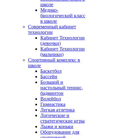
школе
Медико-
биологический класс
в школе
Современный кабинет
технологии
Кабинет Технологии
(девочки)
Кабинет Технологии
(мальчики)
Спортивный комплекс в
школе
Баскетбол
Бассейн
Большой и
настольный теннис,
бадминтон
Волейбол
Гимнастика
Легкая атлетика
Логические и
стратегические игры
Лыжи и коньки
Оборудование для
спортивной