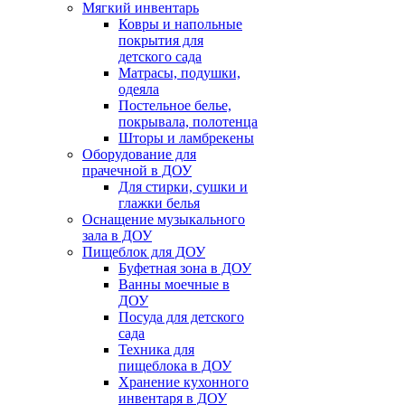
Мягкий инвентарь
Ковры и напольные
покрытия для
детского сада
Матрасы, подушки,
одеяла
Постельное белье,
покрывала, полотенца
Шторы и ламбрекены
Оборудование для
прачечной в ДОУ
Для стирки, сушки и
глажки белья
Оснащение музыкального
зала в ДОУ
Пищеблок для ДОУ
Буфетная зона в ДОУ
Ванны моечные в
ДОУ
Посуда для детского
сада
Техника для
пищеблока в ДОУ
Хранение кухонного
инвентаря в ДОУ