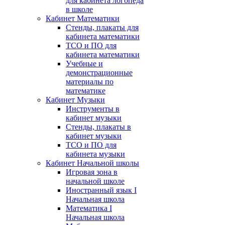
для кабинета логопеда
в школе
Кабинет Математики
Стенды, плакаты для
кабинета математики
ТСО и ПО для
кабинета математики
Учебные и
демонстрационные
материалы по
математике
Кабинет Музыки
Инструменты в
кабинет музыки
Стенды, плакаты в
кабинет музыки
ТСО и ПО для
кабинета музыки
Кабинет Начальной школы
Игровая зона в
начальной школе
Иностранный язык I
Начальная школа
Математика I
Начальная школа