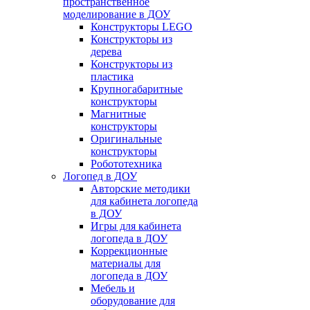
пространственное
моделирование в ДОУ
Конструкторы LEGO
Конструкторы из
дерева
Конструкторы из
пластика
Крупногабаритные
конструкторы
Магнитные
конструкторы
Оригинальные
конструкторы
Робототехника
Логопед в ДОУ
Авторские методики
для кабинета логопеда
в ДОУ
Игры для кабинета
логопеда в ДОУ
Коррекционные
материалы для
логопеда в ДОУ
Мебель и
оборудование для