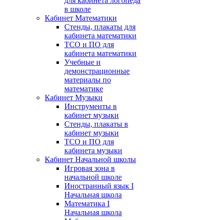
для кабинета логопеда
в школе
Кабинет Математики
Стенды, плакаты для
кабинета математики
ТСО и ПО для
кабинета математики
Учебные и
демонстрационные
материалы по
математике
Кабинет Музыки
Инструменты в
кабинет музыки
Стенды, плакаты в
кабинет музыки
ТСО и ПО для
кабинета музыки
Кабинет Начальной школы
Игровая зона в
начальной школе
Иностранный язык I
Начальная школа
Математика I
Начальная школа