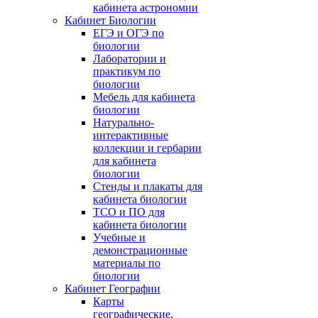
кабинета астрономии
Кабинет Биологии
ЕГЭ и ОГЭ по
биологии
Лаборатории и
практикум по
биологии
Мебель для кабинета
биологии
Натурально-
интерактивные
коллекции и гербарии
для кабинета
биологии
Стенды и плакаты для
кабинета биологии
ТСО и ПО для
кабинета биологии
Учебные и
демонстрационные
материалы по
биологии
Кабинет Географии
Карты
географические,