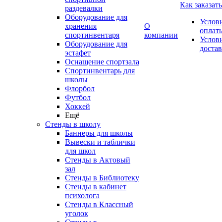
Как заказать
раздевалки
Оборудование для
Услов
хранения
О
оплат
спортинвентаря
компании
Услов
Оборудование для
доста
эстафет
Оснащение спортзала
Спортинвентарь для
школы
Флорбол
Футбол
Хоккей
Ещё
Стенды в школу
Баннеры для школы
Вывески и таблички
для школ
Стенды в Актовый
зал
Стенды в Библиотеку
Стенды в кабинет
психолога
Стенды в Классный
уголок