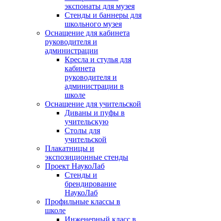
экспонаты для музея
Стенды и баннеры для
школьного музея
Оснащение для кабинета
руководителя и
администрации
Кресла и стулья для
кабинета
руководителя и
администрации в
школе
Оснащение для учительской
Диваны и пуфы в
учительскую
Столы для
учительской
Плакатницы и
экспозиционные стенды
Проект НаукоЛаб
Стенды и
брендирование
НаукоЛаб
Профильные классы в
школе
Инженерный класс в