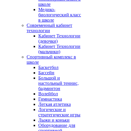
школе
Медико-
биологический класс
в школе
Современный кабинет
технологии
Кабинет Технологии
(девочки)
Кабинет Технологии
(мальчики)
Спортивный комплекс в
школе
Баскетбол
Бассейн
Большой и
настольный теннис,
бадминтон
Волейбол
Гимнастика
Легкая атлетика
Логические и
стратегические игры
Лыжи и коньки
Оборудование для
спортивной