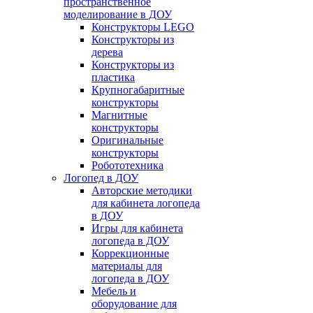
пространственное
моделирование в ДОУ
Конструкторы LEGO
Конструкторы из
дерева
Конструкторы из
пластика
Крупногабаритные
конструкторы
Магнитные
конструкторы
Оригинальные
конструкторы
Робототехника
Логопед в ДОУ
Авторские методики
для кабинета логопеда
в ДОУ
Игры для кабинета
логопеда в ДОУ
Коррекционные
материалы для
логопеда в ДОУ
Мебель и
оборудование для