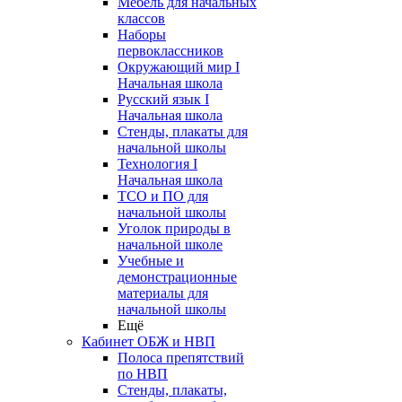
Мебель для начальных
классов
Наборы
первоклассников
Окружающий мир I
Начальная школа
Русский язык I
Начальная школа
Стенды, плакаты для
начальной школы
Технология I
Начальная школа
ТСО и ПО для
начальной школы
Уголок природы в
начальной школе
Учебные и
демонстрационные
материалы для
начальной школы
Ещё
Кабинет ОБЖ и НВП
Полоса препятствий
по НВП
Стенды, плакаты,