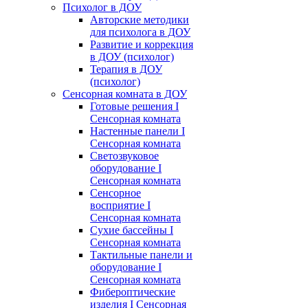
Психолог в ДОУ
Авторские методики
для психолога в ДОУ
Развитие и коррекция
в ДОУ (психолог)
Терапия в ДОУ
(психолог)
Сенсорная комната в ДОУ
Готовые решения I
Сенсорная комната
Настенные панели I
Сенсорная комната
Светозвуковое
оборудование I
Сенсорная комната
Сенсорное
восприятие I
Сенсорная комната
Сухие бассейны I
Сенсорная комната
Тактильные панели и
оборудование I
Сенсорная комната
Фибероптические
изделия I Сенсорная