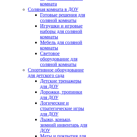
комната
Соляная комната в ДОУ
Готовые решения для
соляной комнаты
Игрушки и игровые
наборы для соляной
комнаты
Мебель для соляной
комнаты
Световое
оборудование для
соляной комнаты
Спортивное оборудование
для детского сада
Детские тренажеры
для ДОУ
Дорожки, тропинки
для ДОУ
Логические и
стратегические игры
для ДОУ
Лыжи, коньки,
зимний инвентарь для
ДОУ
Маты и покрытия для