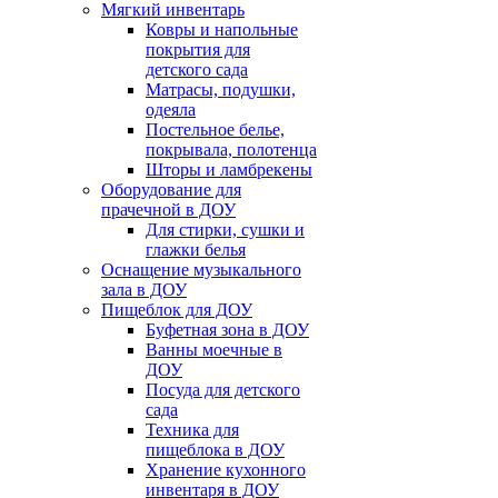
Мягкий инвентарь
Ковры и напольные
покрытия для
детского сада
Матрасы, подушки,
одеяла
Постельное белье,
покрывала, полотенца
Шторы и ламбрекены
Оборудование для
прачечной в ДОУ
Для стирки, сушки и
глажки белья
Оснащение музыкального
зала в ДОУ
Пищеблок для ДОУ
Буфетная зона в ДОУ
Ванны моечные в
ДОУ
Посуда для детского
сада
Техника для
пищеблока в ДОУ
Хранение кухонного
инвентаря в ДОУ