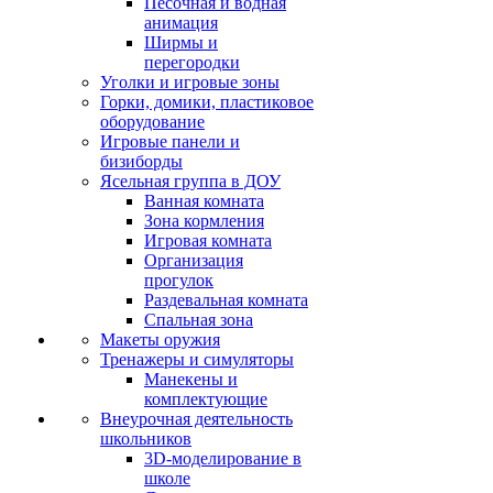
Песочная и водная
анимация
Ширмы и
перегородки
Уголки и игровые зоны
Горки, домики, пластиковое
оборудование
Игровые панели и
бизиборды
Ясельная группа в ДОУ
Ванная комната
Зона кормления
Игровая комната
Организация
прогулок
Раздевальная комната
Спальная зона
Макеты оружия
Тренажеры и симуляторы
Манекены и
комплектующие
Внеурочная деятельность
школьников
3D-моделирование в
школе