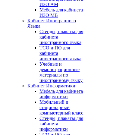
ИЗО АМ
Мебель для кабинета
ИЗО МВ
Кабинет Иностранного
Языка
Стенды, плакаты для
кабинета
иностранного языка
ТСО и ПО для
кабинета
иностранного языка
Учебные и
демонстрационные
материалы по
иностранному языку
Кабинет Информатики
Мебель для кабинета
информатики
Мобильный и
стационарный
компьютерный класс
Стенды, плакаты для
кабинета
информатики
ТСО и ПО для