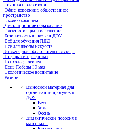
Техника и электроника
Офис, коворкинг, общественное
пространство
Экоаквакомплекс
Дистанционное образование
Электротовары и освещение
Безопасность в школе и ДОУ
Всё для обучения ПДД
Всё для школы искусств
Инженерная образовательная среда
Подарки и праздники
Психолог, логопед
День Победы I 9 мая
Экологическое воспитание
Разное
Выносной материал для
организации прогулок в
ДОУ
Весна
Зима
Осень
Дидактические пособия и
материалы
Воспитание