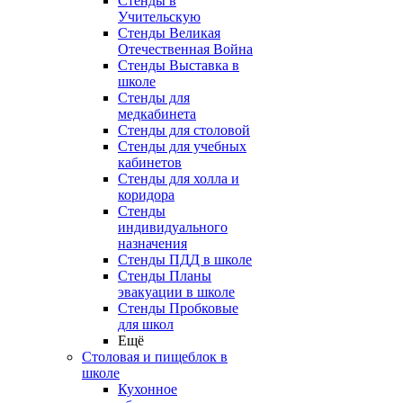
Стенды в
Учительскую
Стенды Великая
Отечественная Война
Стенды Выставка в
школе
Стенды для
медкабинета
Стенды для столовой
Стенды для учебных
кабинетов
Стенды для холла и
коридора
Стенды
индивидуального
назначения
Стенды ПДД в школе
Стенды Планы
эвакуации в школе
Стенды Пробковые
для школ
Ещё
Столовая и пищеблок в
школе
Кухонное