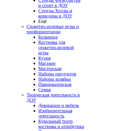
Стенды Физкультура
и спорт в ДОУ
Стенды Холлы и
коридоры в ДОУ
Ещё
Сюжетно-ролевые игры и
профориентация
Больница
Костюмы для
сюжетно-ролевой
игры
Кухня
Магазин
Мастерская
Наборы продуктов
Наборы хозяйки
Парикмахерская
Семья
Творческая деятельность в
ДОУ
Декорации и мебель
Изобразительная
деятельность
Кукольный театр,
костюмы и атрибутика