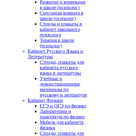
Развитие и коррекция
в школе (психолог)
Сенсорная комната в
школе (психолог)
Стенды и плакаты в
кабинет школьного
психолога
Терапия в школе
(психолог)
Кабинет Русского Языка и
Литературы
Стенды, плакаты для
кабинета русского
языка и литературы
Учебные и
демонстрационные
материалы по
русскому и литературе
Кабинет Физики
ЕГЭ и ОГЭ по физике
Лаборатории и
практикум по физике
Мебель для кабинета
физики
Стенды, плакаты для