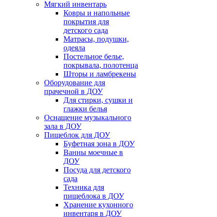
Мягкий инвентарь
Ковры и напольные
покрытия для
детского сада
Матрасы, подушки,
одеяла
Постельное белье,
покрывала, полотенца
Шторы и ламбрекены
Оборудование для
прачечной в ДОУ
Для стирки, сушки и
глажки белья
Оснащение музыкального
зала в ДОУ
Пищеблок для ДОУ
Буфетная зона в ДОУ
Ванны моечные в
ДОУ
Посуда для детского
сада
Техника для
пищеблока в ДОУ
Хранение кухонного
инвентаря в ДОУ