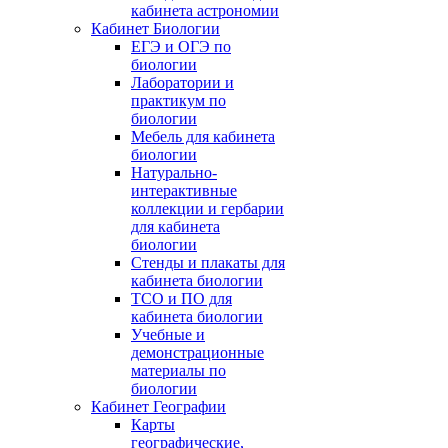
кабинета астрономии
Кабинет Биологии
ЕГЭ и ОГЭ по
биологии
Лаборатории и
практикум по
биологии
Мебель для кабинета
биологии
Натурально-
интерактивные
коллекции и гербарии
для кабинета
биологии
Стенды и плакаты для
кабинета биологии
ТСО и ПО для
кабинета биологии
Учебные и
демонстрационные
материалы по
биологии
Кабинет Географии
Карты
географические,