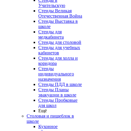
Стенды в
Учительскую
Стенды Великая
Отечественная Война
Стенды Выставка в
школе
Стенды для
медкабинета
Стенды для столовой
Стенды для учебных
кабинетов
Стенды для холла и
коридора
Стенды
индивидуального
назначения
Стенды ПДД в школе
Стенды Планы
эвакуации в школе
Стенды Пробковые
для школ
Ещё
Столовая и пищеблок в
школе
Кухонное