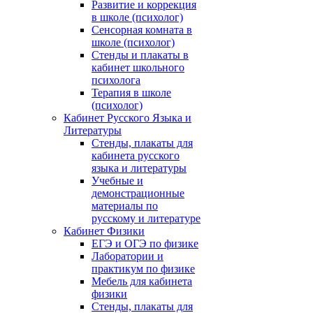
Развитие и коррекция
в школе (психолог)
Сенсорная комната в
школе (психолог)
Стенды и плакаты в
кабинет школьного
психолога
Терапия в школе
(психолог)
Кабинет Русского Языка и
Литературы
Стенды, плакаты для
кабинета русского
языка и литературы
Учебные и
демонстрационные
материалы по
русскому и литературе
Кабинет Физики
ЕГЭ и ОГЭ по физике
Лаборатории и
практикум по физике
Мебель для кабинета
физики
Стенды, плакаты для