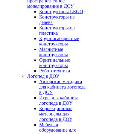
пространственное
моделирование в ДОУ
Конструкторы LEGO
Конструкторы из
дерева
Конструкторы из
пластика
Крупногабаритные
конструкторы
Магнитные
конструкторы
Оригинальные
конструкторы
Робототехника
Логопед в ДОУ
Авторские методики
для кабинета логопеда
в ДОУ
Игры для кабинета
логопеда в ДОУ
Коррекционные
материалы для
логопеда в ДОУ
Мебель и
оборудование для