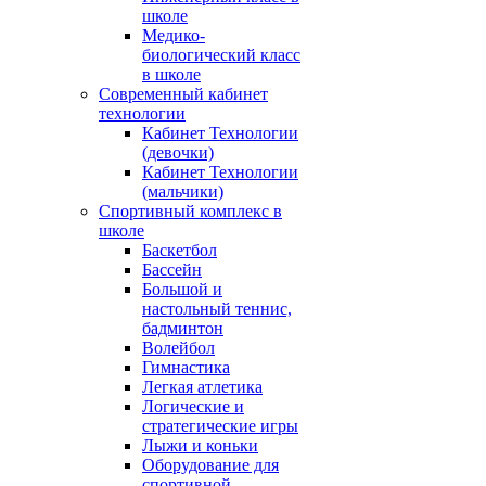
школе
Медико-
биологический класс
в школе
Современный кабинет
технологии
Кабинет Технологии
(девочки)
Кабинет Технологии
(мальчики)
Спортивный комплекс в
школе
Баскетбол
Бассейн
Большой и
настольный теннис,
бадминтон
Волейбол
Гимнастика
Легкая атлетика
Логические и
стратегические игры
Лыжи и коньки
Оборудование для
спортивной