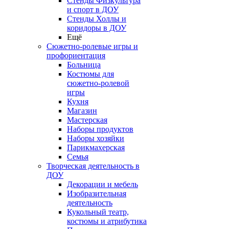
Стенды Физкультура
и спорт в ДОУ
Стенды Холлы и
коридоры в ДОУ
Ещё
Сюжетно-ролевые игры и
профориентация
Больница
Костюмы для
сюжетно-ролевой
игры
Кухня
Магазин
Мастерская
Наборы продуктов
Наборы хозяйки
Парикмахерская
Семья
Творческая деятельность в
ДОУ
Декорации и мебель
Изобразительная
деятельность
Кукольный театр,
костюмы и атрибутика