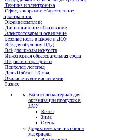
Техника и электроника
Офис, коворкинг, общественное
пространство
Экоаквакомплекс
Дистанционное образование
Электротовары и освещение
Безопасность в школе и ДОУ
Всё для обучения ПДД
Всё для школы искусств
Инженерная образовательная среда
Подарки и праздники
Психолог, логопед
День Победы I 9 мая
Экологическое воспитание
Разное
Выносной материал для
организации прогулок в
ДОУ
Весна
Зима
Осень
Дидактические пособия и
материалы
Воспитание