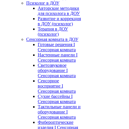
Психолог в ДОУ
Авторские методики
для психолога в ДОУ
Развитие и коррекция
в ДОУ (психолог)
Терапия в ДОУ
(психолог)
Сенсорная комната в ДОУ
Готовые решения I
Сенсорная комната
Настенные панели I
Сенсорная комната
Светозвуковое
оборудование I
Сенсорная комната
Сенсорное
восприятие I
Сенсорная комната
Сухие бассейны I
Сенсорная комната
Тактильные панели и
оборудование I
Сенсорная комната
Фибероптические
изделия I Сенсорная