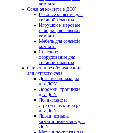
комната
Соляная комната в ДОУ
Готовые решения для
соляной комнаты
Игрушки и игровые
наборы для соляной
комнаты
Мебель для соляной
комнаты
Световое
оборудование для
соляной комнаты
Спортивное оборудование
для детского сада
Детские тренажеры
для ДОУ
Дорожки, тропинки
для ДОУ
Логические и
стратегические игры
для ДОУ
Лыжи, коньки,
зимний инвентарь для
ДОУ
Маты и покрытия для