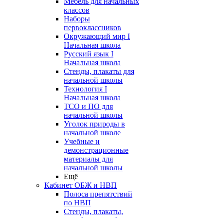
Мебель для начальных
классов
Наборы
первоклассников
Окружающий мир I
Начальная школа
Русский язык I
Начальная школа
Стенды, плакаты для
начальной школы
Технология I
Начальная школа
ТСО и ПО для
начальной школы
Уголок природы в
начальной школе
Учебные и
демонстрационные
материалы для
начальной школы
Ещё
Кабинет ОБЖ и НВП
Полоса препятствий
по НВП
Стенды, плакаты,