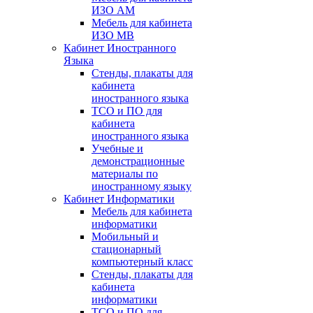
ИЗО АМ
Мебель для кабинета
ИЗО МВ
Кабинет Иностранного
Языка
Стенды, плакаты для
кабинета
иностранного языка
ТСО и ПО для
кабинета
иностранного языка
Учебные и
демонстрационные
материалы по
иностранному языку
Кабинет Информатики
Мебель для кабинета
информатики
Мобильный и
стационарный
компьютерный класс
Стенды, плакаты для
кабинета
информатики
ТСО и ПО для