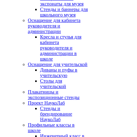
экспонаты для музея
Стенды и баннеры для
школьного музея
Оснащение для кабинета
руководителя и
администрации
Кресла и стулья для
кабинета
руководителя и
администрации в
школе
Оснащение для учительской
Диваны и пуфы в
учительскую
Столы для
учительской
Плакатницы и
экспозиционные стенды
Проект НаукоЛаб
Стенды и
брендирование
НаукоЛаб
Профильные классы в
школе
Инженерный класс в