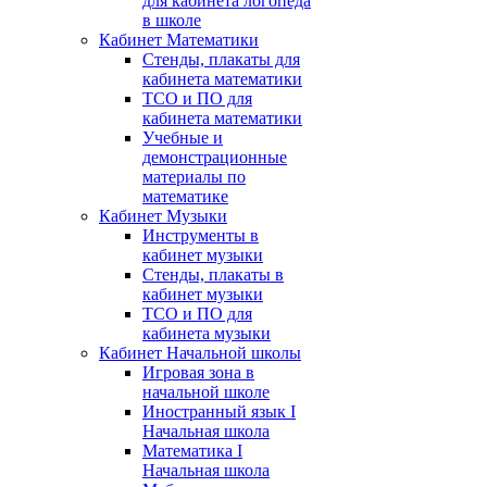
для кабинета логопеда
в школе
Кабинет Математики
Стенды, плакаты для
кабинета математики
ТСО и ПО для
кабинета математики
Учебные и
демонстрационные
материалы по
математике
Кабинет Музыки
Инструменты в
кабинет музыки
Стенды, плакаты в
кабинет музыки
ТСО и ПО для
кабинета музыки
Кабинет Начальной школы
Игровая зона в
начальной школе
Иностранный язык I
Начальная школа
Математика I
Начальная школа