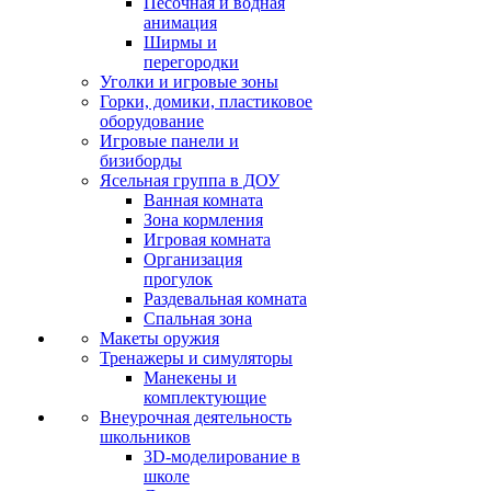
Песочная и водная
анимация
Ширмы и
перегородки
Уголки и игровые зоны
Горки, домики, пластиковое
оборудование
Игровые панели и
бизиборды
Ясельная группа в ДОУ
Ванная комната
Зона кормления
Игровая комната
Организация
прогулок
Раздевальная комната
Спальная зона
Макеты оружия
Тренажеры и симуляторы
Манекены и
комплектующие
Внеурочная деятельность
школьников
3D-моделирование в
школе