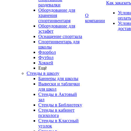
Как заказать
раздевалки
Оборудование для
Услов
хранения
О
оплат
спортинвентаря
компании
Услов
Оборудование для
доста
эстафет
Оснащение спортзала
Спортинвентарь для
школы
Флорбол
Футбол
Хоккей
Ещё
Стенды в школу
Баннеры для школы
Вывески и таблички
для школ
Стенды в Актовый
зал
Стенды в Библиотеку
Стенды в кабинет
психолога
Стенды в Классный
уголок