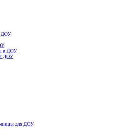
в ДОУ
ОУ
да в ДОУ
 в ДОУ
ечницы для ДОУ