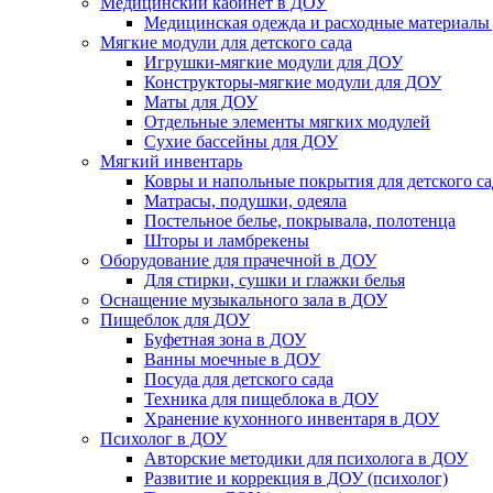
Медицинский кабинет в ДОУ
Медицинская одежда и расходные материалы
Мягкие модули для детского сада
Игрушки-мягкие модули для ДОУ
Конструкторы-мягкие модули для ДОУ
Маты для ДОУ
Отдельные элементы мягких модулей
Сухие бассейны для ДОУ
Мягкий инвентарь
Ковры и напольные покрытия для детского са
Матрасы, подушки, одеяла
Постельное белье, покрывала, полотенца
Шторы и ламбрекены
Оборудование для прачечной в ДОУ
Для стирки, сушки и глажки белья
Оснащение музыкального зала в ДОУ
Пищеблок для ДОУ
Буфетная зона в ДОУ
Ванны моечные в ДОУ
Посуда для детского сада
Техника для пищеблока в ДОУ
Хранение кухонного инвентаря в ДОУ
Психолог в ДОУ
Авторские методики для психолога в ДОУ
Развитие и коррекция в ДОУ (психолог)