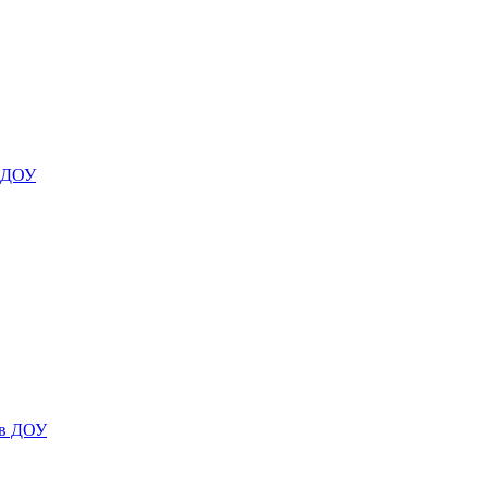
я ДОУ
 в ДОУ