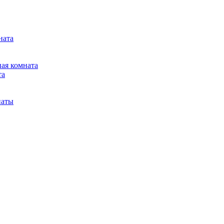
ната
ная комната
та
наты