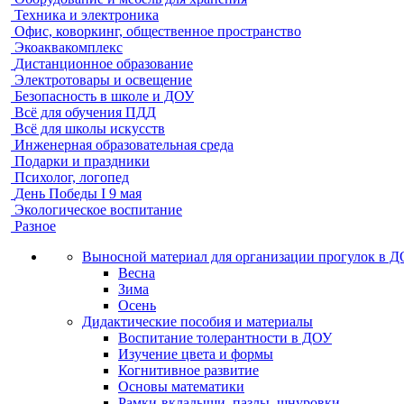
Техника и электроника
Офис, коворкинг, общественное пространство
Экоаквакомплекс
Дистанционное образование
Электротовары и освещение
Безопасность в школе и ДОУ
Всё для обучения ПДД
Всё для школы искусств
Инженерная образовательная среда
Подарки и праздники
Психолог, логопед
День Победы I 9 мая
Экологическое воспитание
Разное
Выносной материал для организации прогулок в 
Весна
Зима
Осень
Дидактические пособия и материалы
Воспитание толерантности в ДОУ
Изучение цвета и формы
Когнитивное развитие
Основы математики
Рамки-вкладыши, пазлы, шнуровки