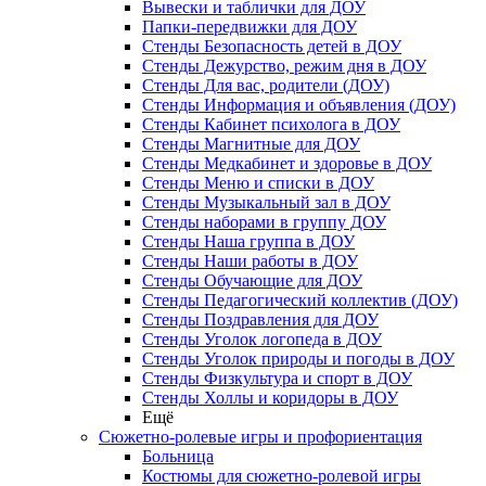
Вывески и таблички для ДОУ
Папки-передвижки для ДОУ
Стенды Безопасность детей в ДОУ
Стенды Дежурство, режим дня в ДОУ
Стенды Для вас, родители (ДОУ)
Стенды Информация и объявления (ДОУ)
Стенды Кабинет психолога в ДОУ
Стенды Магнитные для ДОУ
Стенды Медкабинет и здоровье в ДОУ
Стенды Меню и списки в ДОУ
Стенды Музыкальный зал в ДОУ
Стенды наборами в группу ДОУ
Стенды Наша группа в ДОУ
Стенды Наши работы в ДОУ
Стенды Обучающие для ДОУ
Стенды Педагогический коллектив (ДОУ)
Стенды Поздравления для ДОУ
Стенды Уголок логопеда в ДОУ
Стенды Уголок природы и погоды в ДОУ
Стенды Физкультура и спорт в ДОУ
Стенды Холлы и коридоры в ДОУ
Ещё
Сюжетно-ролевые игры и профориентация
Больница
Костюмы для сюжетно-ролевой игры