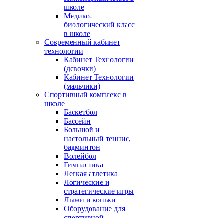
школе
Медико-
биологический класс
в школе
Современный кабинет
технологии
Кабинет Технологии
(девочки)
Кабинет Технологии
(мальчики)
Спортивный комплекс в
школе
Баскетбол
Бассейн
Большой и
настольный теннис,
бадминтон
Волейбол
Гимнастика
Легкая атлетика
Логические и
стратегические игры
Лыжи и коньки
Оборудование для
спортивной