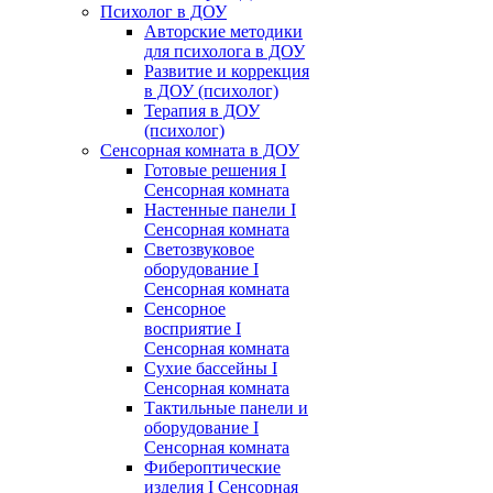
Психолог в ДОУ
Авторские методики
для психолога в ДОУ
Развитие и коррекция
в ДОУ (психолог)
Терапия в ДОУ
(психолог)
Сенсорная комната в ДОУ
Готовые решения I
Сенсорная комната
Настенные панели I
Сенсорная комната
Светозвуковое
оборудование I
Сенсорная комната
Сенсорное
восприятие I
Сенсорная комната
Сухие бассейны I
Сенсорная комната
Тактильные панели и
оборудование I
Сенсорная комната
Фибероптические
изделия I Сенсорная