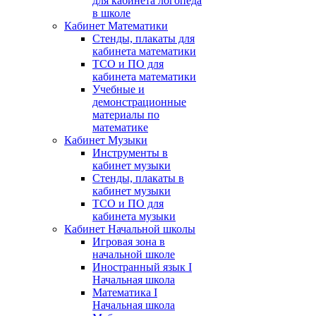
для кабинета логопеда
в школе
Кабинет Математики
Стенды, плакаты для
кабинета математики
ТСО и ПО для
кабинета математики
Учебные и
демонстрационные
материалы по
математике
Кабинет Музыки
Инструменты в
кабинет музыки
Стенды, плакаты в
кабинет музыки
ТСО и ПО для
кабинета музыки
Кабинет Начальной школы
Игровая зона в
начальной школе
Иностранный язык I
Начальная школа
Математика I
Начальная школа