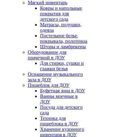
Мягкий инвентарь
Ковры и напольные
покрытия для
детского сада
Матрасы, подушки,
одеяла
Постельное белье,
покрывала, полотенца
Шторы и ламбрекены
Оборудование для
прачечной в ДОУ
Для стирки, сушки и
глажки белья
Оснащение музыкального
зала в ДОУ
Пищеблок для ДОУ
Буфетная зона в ДОУ
Ванны моечные в
ДОУ
Посуда для детского
сада
Техника для
пищеблока в ДОУ
Хранение кухонного
инвентаря в ДОУ