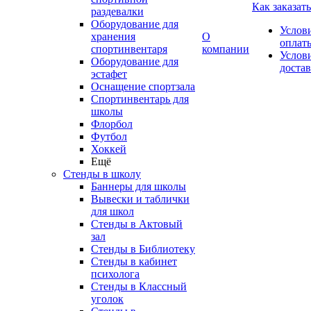
Как заказать
раздевалки
Оборудование для
Услов
хранения
О
оплат
спортинвентаря
компании
Услов
Оборудование для
доста
эстафет
Оснащение спортзала
Спортинвентарь для
школы
Флорбол
Футбол
Хоккей
Ещё
Стенды в школу
Баннеры для школы
Вывески и таблички
для школ
Стенды в Актовый
зал
Стенды в Библиотеку
Стенды в кабинет
психолога
Стенды в Классный
уголок