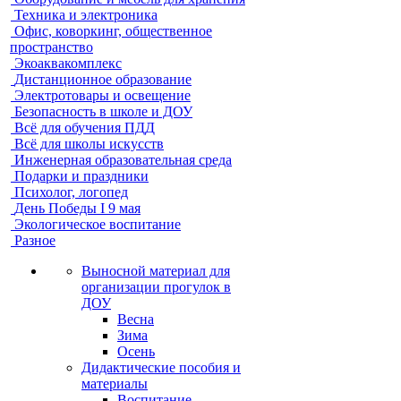
Техника и электроника
Офис, коворкинг, общественное
пространство
Экоаквакомплекс
Дистанционное образование
Электротовары и освещение
Безопасность в школе и ДОУ
Всё для обучения ПДД
Всё для школы искусств
Инженерная образовательная среда
Подарки и праздники
Психолог, логопед
День Победы I 9 мая
Экологическое воспитание
Разное
Выносной материал для
организации прогулок в
ДОУ
Весна
Зима
Осень
Дидактические пособия и
материалы
Воспитание