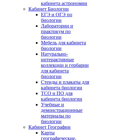
кабинета астрономии
Кабинет Биологии
ЕГЭ и ОГЭ по
биологии
Лаборатории и
практикум по
биологии
Мебель для кабинета
биологии
Натурально-
интерактивные
коллекции и гербарии
для кабинета
биологии
Стенды и плакаты для
кабинета биологии
ТСО и ПО для
кабинета биологии
Учебные и
демонстрационные
материалы по
биологии
Кабинет Географии
Карты
географические,