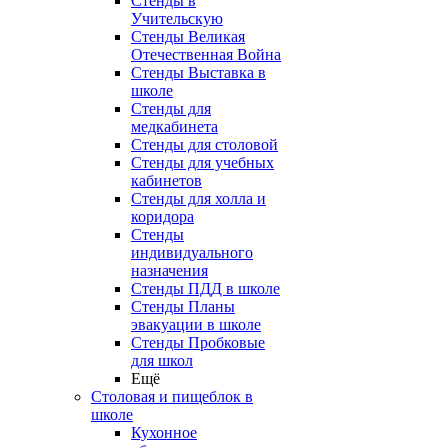
Стенды в
Учительскую
Стенды Великая
Отечественная Война
Стенды Выставка в
школе
Стенды для
медкабинета
Стенды для столовой
Стенды для учебных
кабинетов
Стенды для холла и
коридора
Стенды
индивидуального
назначения
Стенды ПДД в школе
Стенды Планы
эвакуации в школе
Стенды Пробковые
для школ
Ещё
Столовая и пищеблок в
школе
Кухонное