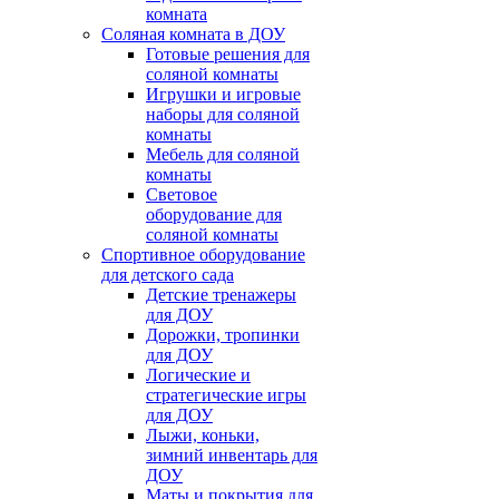
комната
Соляная комната в ДОУ
Готовые решения для
соляной комнаты
Игрушки и игровые
наборы для соляной
комнаты
Мебель для соляной
комнаты
Световое
оборудование для
соляной комнаты
Спортивное оборудование
для детского сада
Детские тренажеры
для ДОУ
Дорожки, тропинки
для ДОУ
Логические и
стратегические игры
для ДОУ
Лыжи, коньки,
зимний инвентарь для
ДОУ
Маты и покрытия для