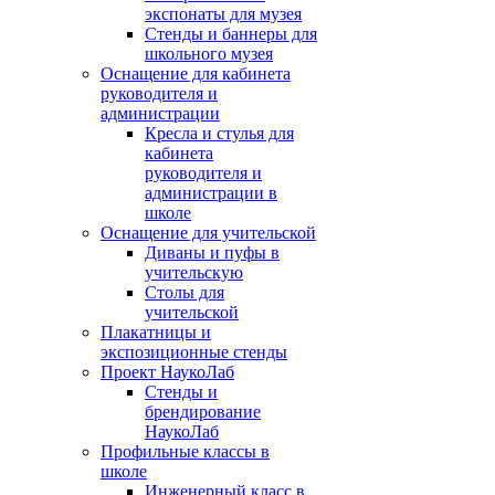
экспонаты для музея
Стенды и баннеры для
школьного музея
Оснащение для кабинета
руководителя и
администрации
Кресла и стулья для
кабинета
руководителя и
администрации в
школе
Оснащение для учительской
Диваны и пуфы в
учительскую
Столы для
учительской
Плакатницы и
экспозиционные стенды
Проект НаукоЛаб
Стенды и
брендирование
НаукоЛаб
Профильные классы в
школе
Инженерный класс в