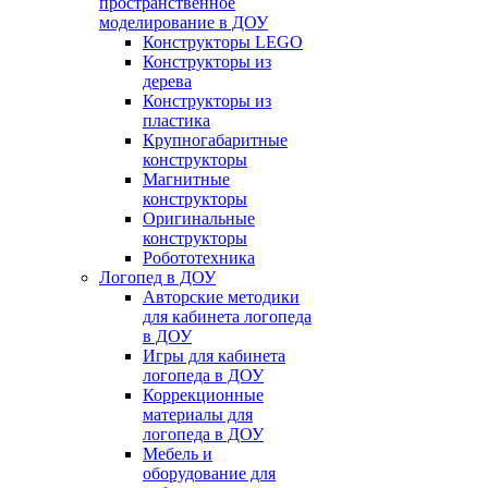
пространственное
моделирование в ДОУ
Конструкторы LEGO
Конструкторы из
дерева
Конструкторы из
пластика
Крупногабаритные
конструкторы
Магнитные
конструкторы
Оригинальные
конструкторы
Робототехника
Логопед в ДОУ
Авторские методики
для кабинета логопеда
в ДОУ
Игры для кабинета
логопеда в ДОУ
Коррекционные
материалы для
логопеда в ДОУ
Мебель и
оборудование для