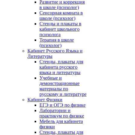
Развитие и коррекция
в школе (психолог)
Сенсорная комната в
школе (психолог)
Стенды и плакаты в
кабинет школьного
психолога
Терапия в школе
(психолог)
Кабинет Русского Языка и
Литературы
Стенды, плакаты для
кабинета русского
языка и литературы
Учебные и
демонстрационные
материалы по
русскому и литературе
Кабинет Физики
ЕГЭ и ОГЭ по физике
Лаборатории и
практикум по физике
Мебель для кабинета
физики
Стенды, плакаты для