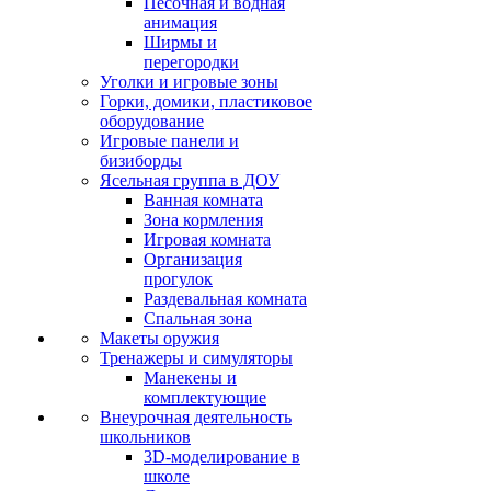
Песочная и водная
анимация
Ширмы и
перегородки
Уголки и игровые зоны
Горки, домики, пластиковое
оборудование
Игровые панели и
бизиборды
Ясельная группа в ДОУ
Ванная комната
Зона кормления
Игровая комната
Организация
прогулок
Раздевальная комната
Спальная зона
Макеты оружия
Тренажеры и симуляторы
Манекены и
комплектующие
Внеурочная деятельность
школьников
3D-моделирование в
школе