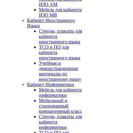
ИЗО АМ
Мебель для кабинета
ИЗО МВ
Кабинет Иностранного
Языка
Стенды, плакаты для
кабинета
иностранного языка
ТСО и ПО для
кабинета
иностранного языка
Учебные и
демонстрационные
материалы по
иностранному языку
Кабинет Информатики
Мебель для кабинета
информатики
Мобильный и
стационарный
компьютерный класс
Стенды, плакаты для
кабинета
информатики
ТСО и ПО для