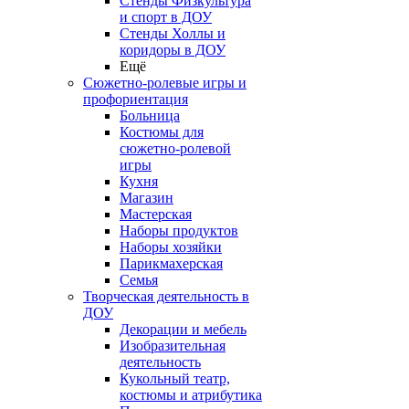
Стенды Физкультура
и спорт в ДОУ
Стенды Холлы и
коридоры в ДОУ
Ещё
Сюжетно-ролевые игры и
профориентация
Больница
Костюмы для
сюжетно-ролевой
игры
Кухня
Магазин
Мастерская
Наборы продуктов
Наборы хозяйки
Парикмахерская
Семья
Творческая деятельность в
ДОУ
Декорации и мебель
Изобразительная
деятельность
Кукольный театр,
костюмы и атрибутика