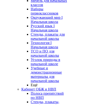
Мебель для начальных
классов
Наборы
первоклассников
Окружающий мир I
Начальная школа
Русский язык I
Начальная школа
Стенды, плакаты для
начальной школы
Технология I
Начальная школа
ТСО и ПО для
начальной школы
Уголок природы в
начальной школе
Учебные и
демонстрационные
материалы для
начальной школы
Ещё
Кабинет ОБЖ и НВП
Полоса препятствий
по НВП
Стенды, плакаты,