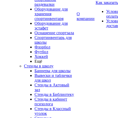
Как заказать
раздевалки
Оборудование для
Услов
хранения
О
оплат
спортинвентаря
компании
Услов
Оборудование для
доста
эстафет
Оснащение спортзала
Спортинвентарь для
школы
Флорбол
Футбол
Хоккей
Ещё
Стенды в школу
Баннеры для школы
Вывески и таблички
для школ
Стенды в Актовый
зал
Стенды в Библиотеку
Стенды в кабинет
психолога
Стенды в Классный
уголок