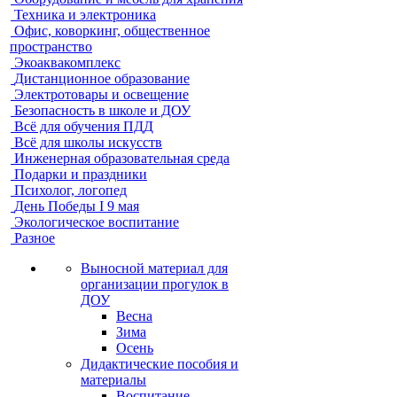
Техника и электроника
Офис, коворкинг, общественное
пространство
Экоаквакомплекс
Дистанционное образование
Электротовары и освещение
Безопасность в школе и ДОУ
Всё для обучения ПДД
Всё для школы искусств
Инженерная образовательная среда
Подарки и праздники
Психолог, логопед
День Победы I 9 мая
Экологическое воспитание
Разное
Выносной материал для
организации прогулок в
ДОУ
Весна
Зима
Осень
Дидактические пособия и
материалы
Воспитание