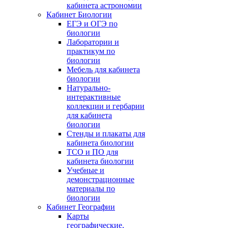
кабинета астрономии
Кабинет Биологии
ЕГЭ и ОГЭ по
биологии
Лаборатории и
практикум по
биологии
Мебель для кабинета
биологии
Натурально-
интерактивные
коллекции и гербарии
для кабинета
биологии
Стенды и плакаты для
кабинета биологии
ТСО и ПО для
кабинета биологии
Учебные и
демонстрационные
материалы по
биологии
Кабинет Географии
Карты
географические,