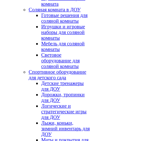
комната
Соляная комната в ДОУ
Готовые решения для
соляной комнаты
Игрушки и игровые
наборы для соляной
комнаты
Мебель для соляной
комнаты
Световое
оборудование для
соляной комнаты
Спортивное оборудование
для детского сада
Детские тренажеры
для ДОУ
Дорожки, тропинки
для ДОУ
Логические и
стратегические игры
для ДОУ
Лыжи, коньки,
зимний инвентарь для
ДОУ
Маты и покрытия для