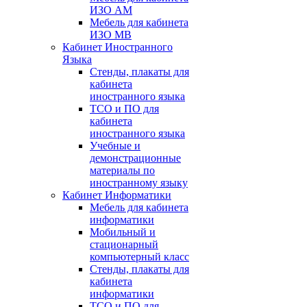
ИЗО АМ
Мебель для кабинета
ИЗО МВ
Кабинет Иностранного
Языка
Стенды, плакаты для
кабинета
иностранного языка
ТСО и ПО для
кабинета
иностранного языка
Учебные и
демонстрационные
материалы по
иностранному языку
Кабинет Информатики
Мебель для кабинета
информатики
Мобильный и
стационарный
компьютерный класс
Стенды, плакаты для
кабинета
информатики
ТСО и ПО для