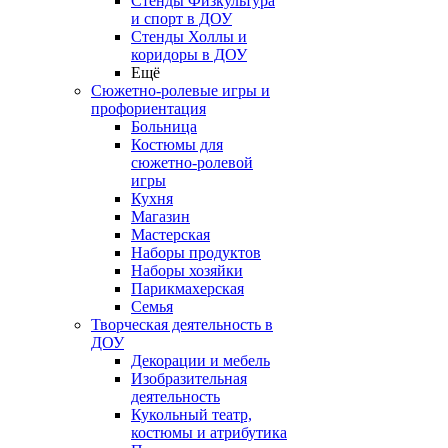
Стенды Физкультура
и спорт в ДОУ
Стенды Холлы и
коридоры в ДОУ
Ещё
Сюжетно-ролевые игры и
профориентация
Больница
Костюмы для
сюжетно-ролевой
игры
Кухня
Магазин
Мастерская
Наборы продуктов
Наборы хозяйки
Парикмахерская
Семья
Творческая деятельность в
ДОУ
Декорации и мебель
Изобразительная
деятельность
Кукольный театр,
костюмы и атрибутика