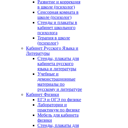
Развитие и коррекция
в школе (психолог)
Сенсорная комната в
школе (психолог)
Стенды и плакаты в
кабинет школьного
психолога
Терапия в школе
(психолог)
Кабинет Русского Языка и
Литературы
Стенды, плакаты для
кабинета русского
языка и литературы
Учебные и
демонстрационные
материалы по
русскому и литературе
Кабинет Физики
ЕГЭ и ОГЭ по физике
Лаборатории и
практикум по физике
Мебель для кабинета
физики
Стенды, плакаты для