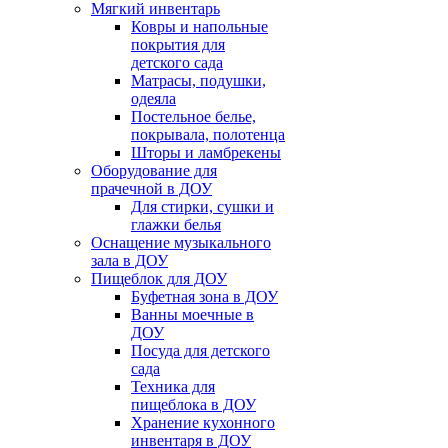
Мягкий инвентарь
Ковры и напольные
покрытия для
детского сада
Матрасы, подушки,
одеяла
Постельное белье,
покрывала, полотенца
Шторы и ламбрекены
Оборудование для
прачечной в ДОУ
Для стирки, сушки и
глажки белья
Оснащение музыкального
зала в ДОУ
Пищеблок для ДОУ
Буфетная зона в ДОУ
Ванны моечные в
ДОУ
Посуда для детского
сада
Техника для
пищеблока в ДОУ
Хранение кухонного
инвентаря в ДОУ