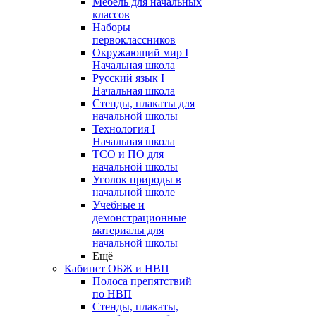
Мебель для начальных
классов
Наборы
первоклассников
Окружающий мир I
Начальная школа
Русский язык I
Начальная школа
Стенды, плакаты для
начальной школы
Технология I
Начальная школа
ТСО и ПО для
начальной школы
Уголок природы в
начальной школе
Учебные и
демонстрационные
материалы для
начальной школы
Ещё
Кабинет ОБЖ и НВП
Полоса препятствий
по НВП
Стенды, плакаты,