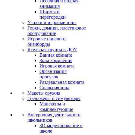
Песочная и водная
анимация
Ширмы и
перегородки
Уголки и игровые зоны
Горки, домики, пластиковое
оборудование
Игровые панели и
бизиборды
Ясельная группа в ДОУ
Ванная комната
Зона кормления
Игровая комната
Организация
прогулок
Раздевальная комната
Спальная зона
Макеты оружия
Тренажеры и симуляторы
Манекены и
комплектующие
Внеурочная деятельность
школьников
3D-моделирование в
школе