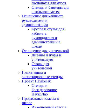
экспонаты для музея
Стенды и баннеры для
школьного музея
Оснащение для кабинета
руководителя и
администрации
Кресла и стулья для
кабинета
руководителя и
администрации в
школе
Оснащение для учительской
Диваны и пуфы в
учительскую
Столы для
учительской
Плакатницы и
экспозиционные стенды
Проект НаукоЛаб
Стенды и
брендирование
НаукоЛаб
Профильные классы в
школе
Инженерный класс в