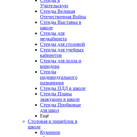
Стенды в
Учительскую
Стенды Великая
Отечественная Война
Стенды Выставка в
школе
Стенды для
медкабинета
Стенды для столовой
Стенды для учебных
кабинетов
Стенды для холла и
коридора
Стенды
индивидуального
назначения
Стенды ПДД в школе
Стенды Планы
эвакуации в школе
Стенды Пробковые
для школ
Ещё
Столовая и пищеблок в
школе
Кухонное