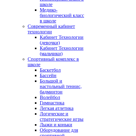
школе
Медико-
биологический класс
в школе
Современный кабинет
технологии
Кабинет Технологии
(девочки)
Кабинет Технологии
(мальчики)
Спортивный комплекс в
школе
Баскетбол
Бассейн
Большой и
настольный теннис,
бадминтон
Волейбол
Гимнастика
Легкая атлетика
Логические и
стратегические игры
Лыжи и коньки
Оборудование для
спортивной