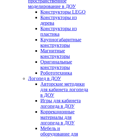
пространственное
моделирование в ДОУ
Конструкторы LEGO
Конструкторы из
дерева
Конструкторы из
пластика
Крупногабаритные
конструкторы
Магнитные
конструкторы
Оригинальные
конструкторы
Робототехника
Логопед в ДОУ
Авторские методики
для кабинета логопеда
в ДОУ
Игры для кабинета
логопеда в ДОУ
Коррекционные
материалы для
логопеда в ДОУ
Мебель и
оборудование для