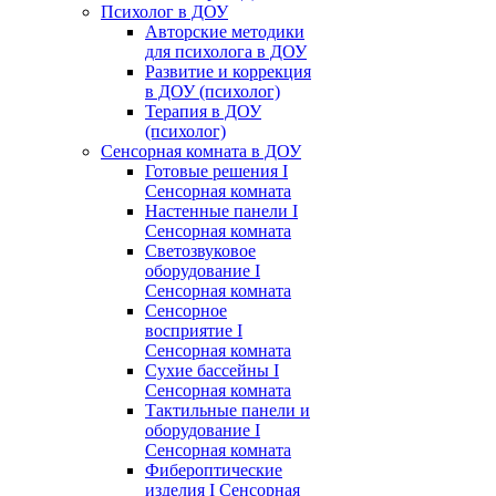
Психолог в ДОУ
Авторские методики
для психолога в ДОУ
Развитие и коррекция
в ДОУ (психолог)
Терапия в ДОУ
(психолог)
Сенсорная комната в ДОУ
Готовые решения I
Сенсорная комната
Настенные панели I
Сенсорная комната
Светозвуковое
оборудование I
Сенсорная комната
Сенсорное
восприятие I
Сенсорная комната
Сухие бассейны I
Сенсорная комната
Тактильные панели и
оборудование I
Сенсорная комната
Фибероптические
изделия I Сенсорная