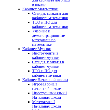
для кабинета логопеда
в школе
Кабинет Математики
Стенды, плакаты для
кабинета математики
ТСО и ПО для
кабинета математики
Учебные и
демонстрационные
материалы по
математике
Кабинет Музыки
Инструменты в
кабинет музыки
Стенды, плакаты в
кабинет музыки
ТСО и ПО для
кабинета музыки
Кабинет Начальной школы
Игровая зона в
начальной школе
Иностранный язык I
Начальная школа
Математика I
Начальная школа