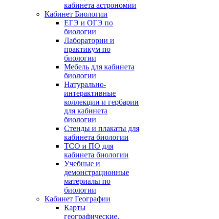
кабинета астрономии
Кабинет Биологии
ЕГЭ и ОГЭ по
биологии
Лаборатории и
практикум по
биологии
Мебель для кабинета
биологии
Натурально-
интерактивные
коллекции и гербарии
для кабинета
биологии
Стенды и плакаты для
кабинета биологии
ТСО и ПО для
кабинета биологии
Учебные и
демонстрационные
материалы по
биологии
Кабинет Географии
Карты
географические,