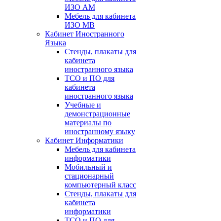
ИЗО АМ
Мебель для кабинета
ИЗО МВ
Кабинет Иностранного
Языка
Стенды, плакаты для
кабинета
иностранного языка
ТСО и ПО для
кабинета
иностранного языка
Учебные и
демонстрационные
материалы по
иностранному языку
Кабинет Информатики
Мебель для кабинета
информатики
Мобильный и
стационарный
компьютерный класс
Стенды, плакаты для
кабинета
информатики
ТСО и ПО для