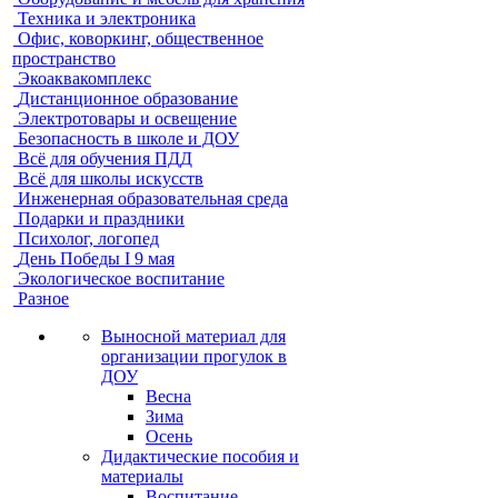
Техника и электроника
Офис, коворкинг, общественное
пространство
Экоаквакомплекс
Дистанционное образование
Электротовары и освещение
Безопасность в школе и ДОУ
Всё для обучения ПДД
Всё для школы искусств
Инженерная образовательная среда
Подарки и праздники
Психолог, логопед
День Победы I 9 мая
Экологическое воспитание
Разное
Выносной материал для
организации прогулок в
ДОУ
Весна
Зима
Осень
Дидактические пособия и
материалы
Воспитание