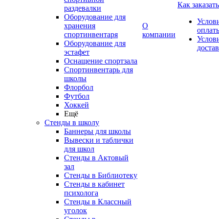
Как заказать
раздевалки
Оборудование для
Услов
хранения
О
оплат
спортинвентаря
компании
Услов
Оборудование для
доста
эстафет
Оснащение спортзала
Спортинвентарь для
школы
Флорбол
Футбол
Хоккей
Ещё
Стенды в школу
Баннеры для школы
Вывески и таблички
для школ
Стенды в Актовый
зал
Стенды в Библиотеку
Стенды в кабинет
психолога
Стенды в Классный
уголок