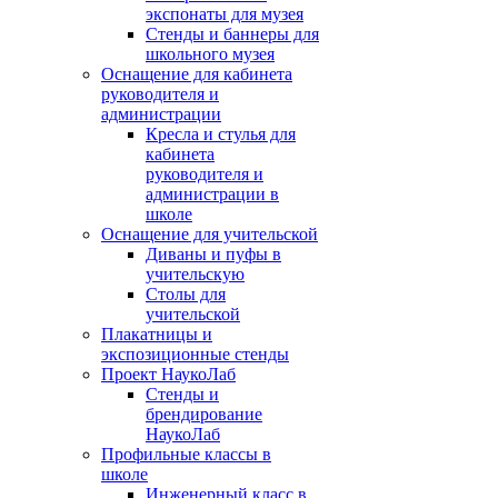
экспонаты для музея
Стенды и баннеры для
школьного музея
Оснащение для кабинета
руководителя и
администрации
Кресла и стулья для
кабинета
руководителя и
администрации в
школе
Оснащение для учительской
Диваны и пуфы в
учительскую
Столы для
учительской
Плакатницы и
экспозиционные стенды
Проект НаукоЛаб
Стенды и
брендирование
НаукоЛаб
Профильные классы в
школе
Инженерный класс в