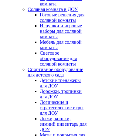
комната
Соляная комната в ДОУ
Готовые решения для
соляной комнаты
Игрушки и игровые
наборы для соляной
комнаты
Мебель для соляной
комнаты
Световое
оборудование для
соляной комнаты
Спортивное оборудование
для детского сада
Детские тренажеры
для ДОУ
Дорожки, тропинки
для ДОУ
Логические и
стратегические игры
для ДОУ
Лыжи, коньки,
зимний инвентарь для
ДОУ
Маты и покрытия для