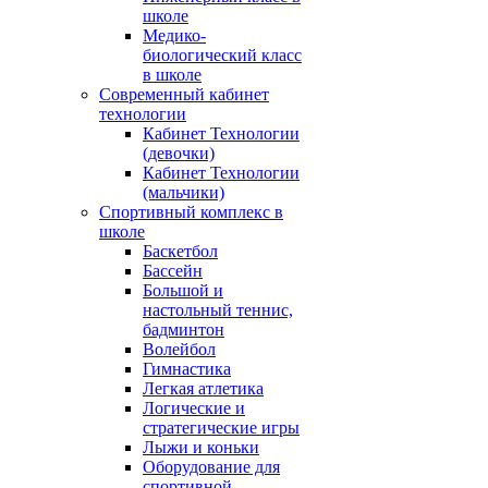
школе
Медико-
биологический класс
в школе
Современный кабинет
технологии
Кабинет Технологии
(девочки)
Кабинет Технологии
(мальчики)
Спортивный комплекс в
школе
Баскетбол
Бассейн
Большой и
настольный теннис,
бадминтон
Волейбол
Гимнастика
Легкая атлетика
Логические и
стратегические игры
Лыжи и коньки
Оборудование для
спортивной