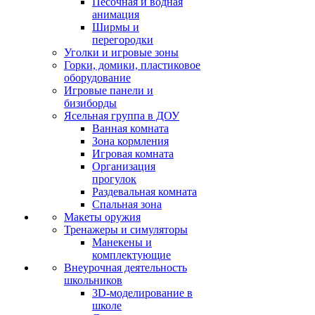
Песочная и водная
анимация
Ширмы и
перегородки
Уголки и игровые зоны
Горки, домики, пластиковое
оборудование
Игровые панели и
бизиборды
Ясельная группа в ДОУ
Ванная комната
Зона кормления
Игровая комната
Организация
прогулок
Раздевальная комната
Спальная зона
Макеты оружия
Тренажеры и симуляторы
Манекены и
комплектующие
Внеурочная деятельность
школьников
3D-моделирование в
школе