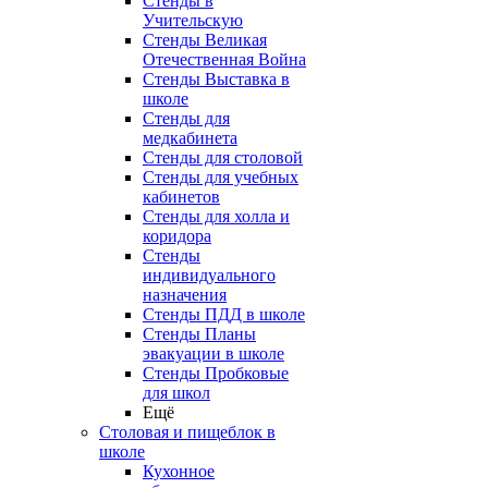
Стенды в
Учительскую
Стенды Великая
Отечественная Война
Стенды Выставка в
школе
Стенды для
медкабинета
Стенды для столовой
Стенды для учебных
кабинетов
Стенды для холла и
коридора
Стенды
индивидуального
назначения
Стенды ПДД в школе
Стенды Планы
эвакуации в школе
Стенды Пробковые
для школ
Ещё
Столовая и пищеблок в
школе
Кухонное