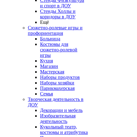
Стенды Физкультура
и спорт в ДОУ
Стенды Холлы и
коридоры в ДОУ
Ещё
Сюжетно-ролевые игры и
профориентация
Больница
Костюмы для
сюжетно-ролевой
игры
Кухня
Магазин
Мастерская
Наборы продуктов
Наборы хозяйки
Парикмахерская
Семья
Творческая деятельность в
ДОУ
Декорации и мебель
Изобразительная
деятельность
Кукольный театр,
костюмы и атрибутика