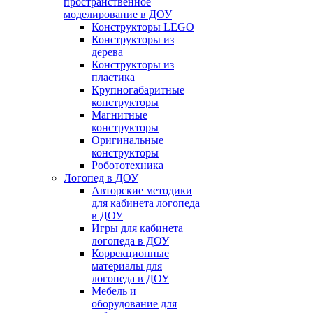
пространственное
моделирование в ДОУ
Конструкторы LEGO
Конструкторы из
дерева
Конструкторы из
пластика
Крупногабаритные
конструкторы
Магнитные
конструкторы
Оригинальные
конструкторы
Робототехника
Логопед в ДОУ
Авторские методики
для кабинета логопеда
в ДОУ
Игры для кабинета
логопеда в ДОУ
Коррекционные
материалы для
логопеда в ДОУ
Мебель и
оборудование для