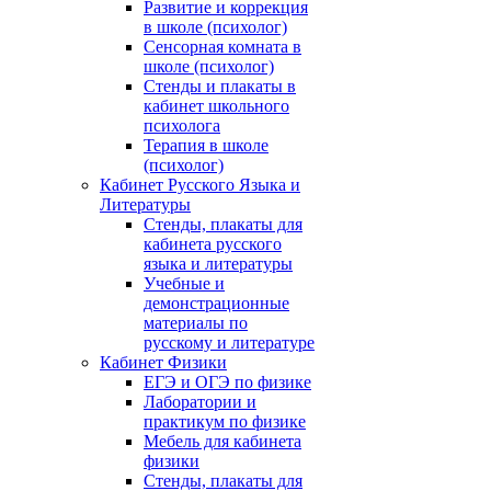
Развитие и коррекция
в школе (психолог)
Сенсорная комната в
школе (психолог)
Стенды и плакаты в
кабинет школьного
психолога
Терапия в школе
(психолог)
Кабинет Русского Языка и
Литературы
Стенды, плакаты для
кабинета русского
языка и литературы
Учебные и
демонстрационные
материалы по
русскому и литературе
Кабинет Физики
ЕГЭ и ОГЭ по физике
Лаборатории и
практикум по физике
Мебель для кабинета
физики
Стенды, плакаты для