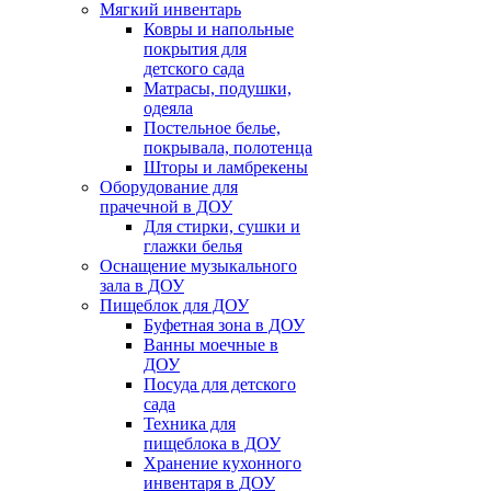
Мягкий инвентарь
Ковры и напольные
покрытия для
детского сада
Матрасы, подушки,
одеяла
Постельное белье,
покрывала, полотенца
Шторы и ламбрекены
Оборудование для
прачечной в ДОУ
Для стирки, сушки и
глажки белья
Оснащение музыкального
зала в ДОУ
Пищеблок для ДОУ
Буфетная зона в ДОУ
Ванны моечные в
ДОУ
Посуда для детского
сада
Техника для
пищеблока в ДОУ
Хранение кухонного
инвентаря в ДОУ