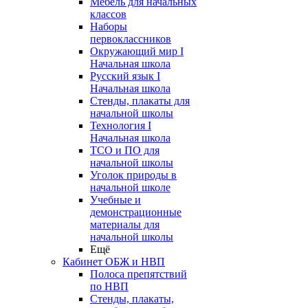
Мебель для начальных
классов
Наборы
первоклассников
Окружающий мир I
Начальная школа
Русский язык I
Начальная школа
Стенды, плакаты для
начальной школы
Технология I
Начальная школа
ТСО и ПО для
начальной школы
Уголок природы в
начальной школе
Учебные и
демонстрационные
материалы для
начальной школы
Ещё
Кабинет ОБЖ и НВП
Полоса препятствий
по НВП
Стенды, плакаты,