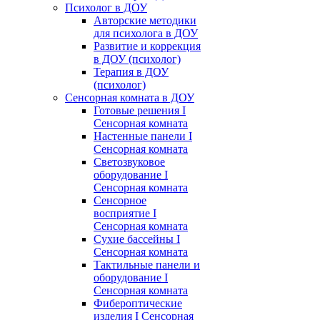
Психолог в ДОУ
Авторские методики
для психолога в ДОУ
Развитие и коррекция
в ДОУ (психолог)
Терапия в ДОУ
(психолог)
Сенсорная комната в ДОУ
Готовые решения I
Сенсорная комната
Настенные панели I
Сенсорная комната
Светозвуковое
оборудование I
Сенсорная комната
Сенсорное
восприятие I
Сенсорная комната
Сухие бассейны I
Сенсорная комната
Тактильные панели и
оборудование I
Сенсорная комната
Фибероптические
изделия I Сенсорная