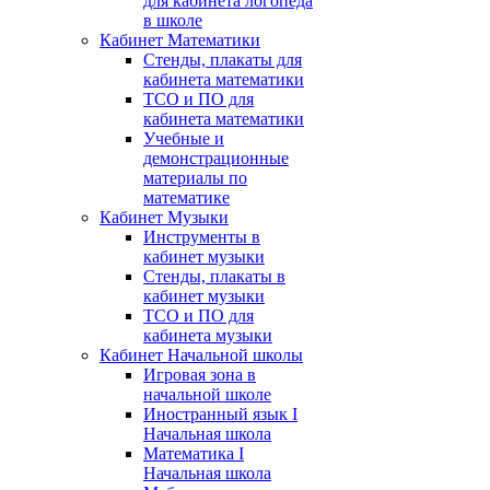
для кабинета логопеда
в школе
Кабинет Математики
Стенды, плакаты для
кабинета математики
ТСО и ПО для
кабинета математики
Учебные и
демонстрационные
материалы по
математике
Кабинет Музыки
Инструменты в
кабинет музыки
Стенды, плакаты в
кабинет музыки
ТСО и ПО для
кабинета музыки
Кабинет Начальной школы
Игровая зона в
начальной школе
Иностранный язык I
Начальная школа
Математика I
Начальная школа