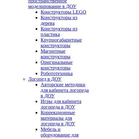
пространственное
моделирование в ДОУ
Конструкторы LEGO
Конструкторы из
дерева
Конструкторы из
пластика
Крупногабаритные
конструкторы
Магнитные
конструкторы
Оригинальные
конструкторы
Робототехника
Логопед в ДОУ
Авторские методики
для кабинета логопеда
в ДОУ
Игры для кабинета
логопеда в ДОУ
Коррекционные
материалы для
логопеда в ДОУ
Мебель и
оборудование для