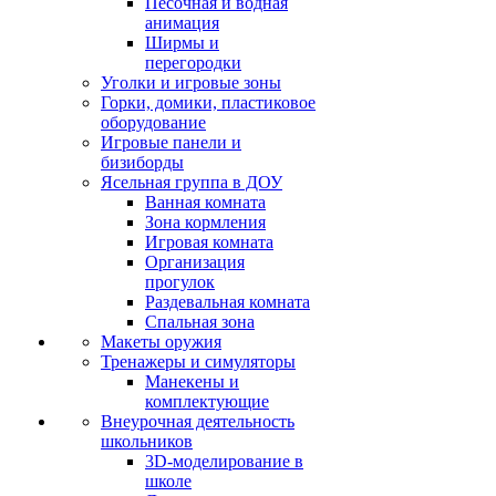
Песочная и водная
анимация
Ширмы и
перегородки
Уголки и игровые зоны
Горки, домики, пластиковое
оборудование
Игровые панели и
бизиборды
Ясельная группа в ДОУ
Ванная комната
Зона кормления
Игровая комната
Организация
прогулок
Раздевальная комната
Спальная зона
Макеты оружия
Тренажеры и симуляторы
Манекены и
комплектующие
Внеурочная деятельность
школьников
3D-моделирование в
школе