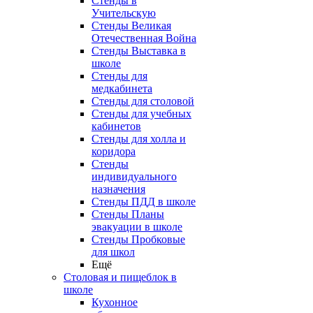
Стенды в
Учительскую
Стенды Великая
Отечественная Война
Стенды Выставка в
школе
Стенды для
медкабинета
Стенды для столовой
Стенды для учебных
кабинетов
Стенды для холла и
коридора
Стенды
индивидуального
назначения
Стенды ПДД в школе
Стенды Планы
эвакуации в школе
Стенды Пробковые
для школ
Ещё
Столовая и пищеблок в
школе
Кухонное