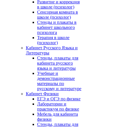
Развитие и коррекция
в школе (психолог)
Сенсорная комната в
школе (психолог)
Стенды и плакаты в
кабинет школьного
психолога
Терапия в школе
(психолог)
Кабинет Русского Языка и
Литературы
Стенды, плакаты для
кабинета русского
языка и литературы
Учебные и
демонстрационные
материалы по
русскому и литературе
Кабинет Физики
ЕГЭ и ОГЭ по физике
Лаборатории и
практикум по физике
Мебель для кабинета
физики
Стенды, плакаты для