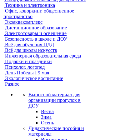
Техника и электроника
Офис, коворкинг, общественное
пространство
Экоаквакомплекс
Дистанционное образование
Электротовары и освещение
Безопасность в школе и ДОУ
Всё для обучения ПДД
Всё для школы искусств
Инженерная образовательная среда
Подарки и праздники
Психолог, логопед
День Победы I 9 мая
Экологическое воспитание
Разное
Выносной материал для
организации прогулок в
ДОУ
Весна
Зима
Осень
Дидактические пособия и
материалы
Воспитание