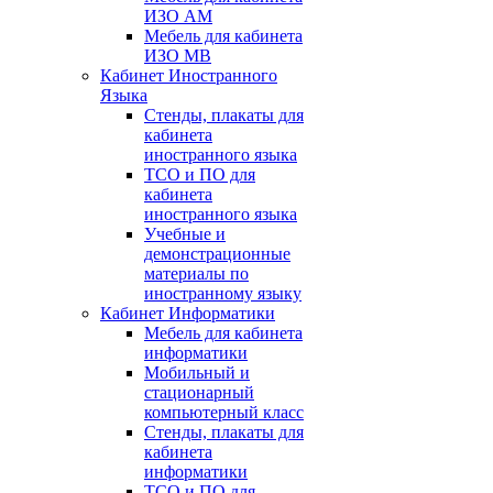
ИЗО АМ
Мебель для кабинета
ИЗО МВ
Кабинет Иностранного
Языка
Стенды, плакаты для
кабинета
иностранного языка
ТСО и ПО для
кабинета
иностранного языка
Учебные и
демонстрационные
материалы по
иностранному языку
Кабинет Информатики
Мебель для кабинета
информатики
Мобильный и
стационарный
компьютерный класс
Стенды, плакаты для
кабинета
информатики
ТСО и ПО для