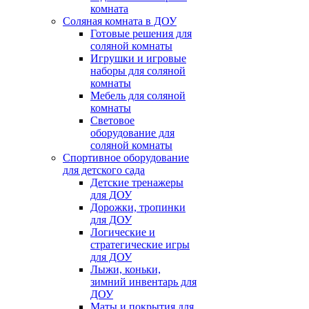
комната
Соляная комната в ДОУ
Готовые решения для
соляной комнаты
Игрушки и игровые
наборы для соляной
комнаты
Мебель для соляной
комнаты
Световое
оборудование для
соляной комнаты
Спортивное оборудование
для детского сада
Детские тренажеры
для ДОУ
Дорожки, тропинки
для ДОУ
Логические и
стратегические игры
для ДОУ
Лыжи, коньки,
зимний инвентарь для
ДОУ
Маты и покрытия для