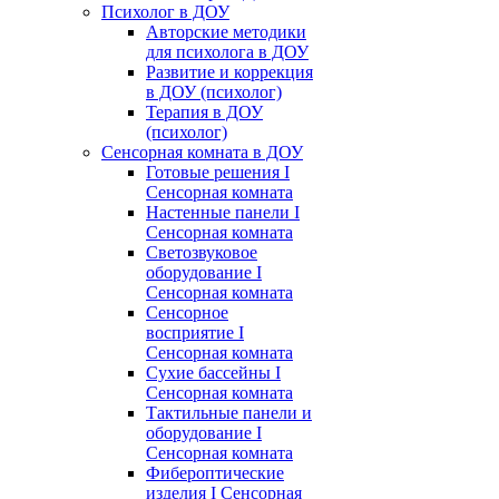
Психолог в ДОУ
Авторские методики
для психолога в ДОУ
Развитие и коррекция
в ДОУ (психолог)
Терапия в ДОУ
(психолог)
Сенсорная комната в ДОУ
Готовые решения I
Сенсорная комната
Настенные панели I
Сенсорная комната
Светозвуковое
оборудование I
Сенсорная комната
Сенсорное
восприятие I
Сенсорная комната
Сухие бассейны I
Сенсорная комната
Тактильные панели и
оборудование I
Сенсорная комната
Фибероптические
изделия I Сенсорная