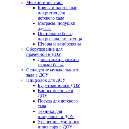
Мягкий инвентарь
Ковры и напольные
покрытия для
детского сада
Матрасы, подушки,
одеяла
Постельное белье,
покрывала, полотенца
Шторы и ламбрекены
Оборудование для
прачечной в ДОУ
Для стирки, сушки и
глажки белья
Оснащение музыкального
зала в ДОУ
Пищеблок для ДОУ
Буфетная зона в ДОУ
Ванны моечные в
ДОУ
Посуда для детского
сада
Техника для
пищеблока в ДОУ
Хранение кухонного
инвентаря в ДОУ