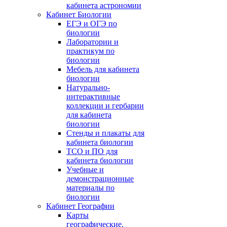
кабинета астрономии
Кабинет Биологии
ЕГЭ и ОГЭ по
биологии
Лаборатории и
практикум по
биологии
Мебель для кабинета
биологии
Натурально-
интерактивные
коллекции и гербарии
для кабинета
биологии
Стенды и плакаты для
кабинета биологии
ТСО и ПО для
кабинета биологии
Учебные и
демонстрационные
материалы по
биологии
Кабинет Географии
Карты
географические,