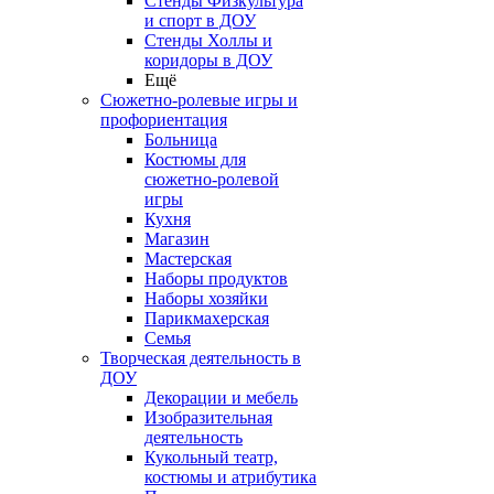
Стенды Физкультура
и спорт в ДОУ
Стенды Холлы и
коридоры в ДОУ
Ещё
Сюжетно-ролевые игры и
профориентация
Больница
Костюмы для
сюжетно-ролевой
игры
Кухня
Магазин
Мастерская
Наборы продуктов
Наборы хозяйки
Парикмахерская
Семья
Творческая деятельность в
ДОУ
Декорации и мебель
Изобразительная
деятельность
Кукольный театр,
костюмы и атрибутика