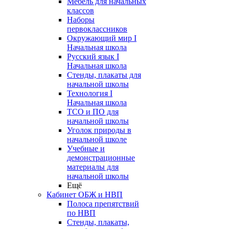
Мебель для начальных
классов
Наборы
первоклассников
Окружающий мир I
Начальная школа
Русский язык I
Начальная школа
Стенды, плакаты для
начальной школы
Технология I
Начальная школа
ТСО и ПО для
начальной школы
Уголок природы в
начальной школе
Учебные и
демонстрационные
материалы для
начальной школы
Ещё
Кабинет ОБЖ и НВП
Полоса препятствий
по НВП
Стенды, плакаты,