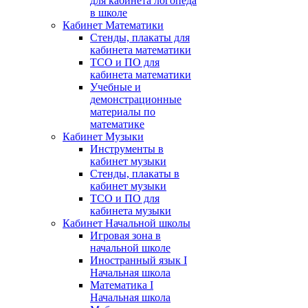
для кабинета логопеда
в школе
Кабинет Математики
Стенды, плакаты для
кабинета математики
ТСО и ПО для
кабинета математики
Учебные и
демонстрационные
материалы по
математике
Кабинет Музыки
Инструменты в
кабинет музыки
Стенды, плакаты в
кабинет музыки
ТСО и ПО для
кабинета музыки
Кабинет Начальной школы
Игровая зона в
начальной школе
Иностранный язык I
Начальная школа
Математика I
Начальная школа