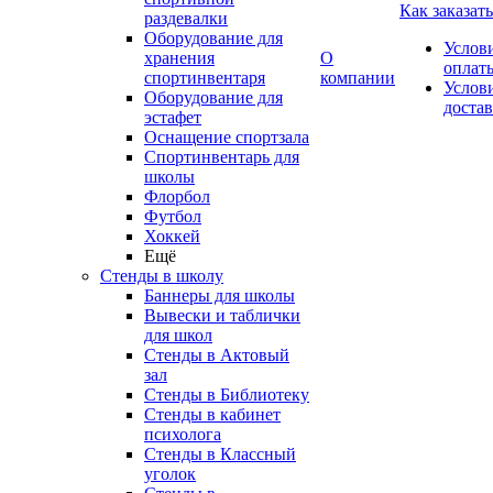
Как заказать
раздевалки
Оборудование для
Услов
хранения
О
оплат
спортинвентаря
компании
Услов
Оборудование для
доста
эстафет
Оснащение спортзала
Спортинвентарь для
школы
Флорбол
Футбол
Хоккей
Ещё
Стенды в школу
Баннеры для школы
Вывески и таблички
для школ
Стенды в Актовый
зал
Стенды в Библиотеку
Стенды в кабинет
психолога
Стенды в Классный
уголок