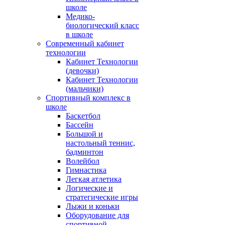
школе
Медико-
биологический класс
в школе
Современный кабинет
технологии
Кабинет Технологии
(девочки)
Кабинет Технологии
(мальчики)
Спортивный комплекс в
школе
Баскетбол
Бассейн
Большой и
настольный теннис,
бадминтон
Волейбол
Гимнастика
Легкая атлетика
Логические и
стратегические игры
Лыжи и коньки
Оборудование для
спортивной