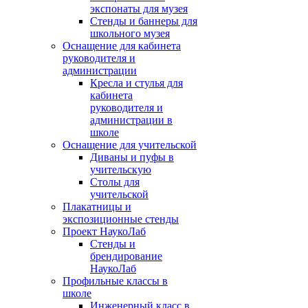
экспонаты для музея
Стенды и баннеры для
школьного музея
Оснащение для кабинета
руководителя и
администрации
Кресла и стулья для
кабинета
руководителя и
администрации в
школе
Оснащение для учительской
Диваны и пуфы в
учительскую
Столы для
учительской
Плакатницы и
экспозиционные стенды
Проект НаукоЛаб
Стенды и
брендирование
НаукоЛаб
Профильные классы в
школе
Инженерный класс в