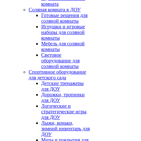
комната
Соляная комната в ДОУ
Готовые решения для
соляной комнаты
Игрушки и игровые
наборы для соляной
комнаты
Мебель для соляной
комнаты
Световое
оборудование для
соляной комнаты
Спортивное оборудование
для детского сада
Детские тренажеры
для ДОУ
Дорожки, тропинки
для ДОУ
Логические и
стратегические игры
для ДОУ
Лыжи, коньки,
зимний инвентарь для
ДОУ
Маты и покрытия для