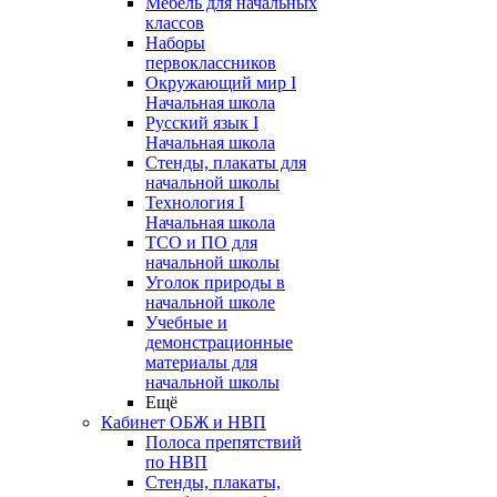
Мебель для начальных
классов
Наборы
первоклассников
Окружающий мир I
Начальная школа
Русский язык I
Начальная школа
Стенды, плакаты для
начальной школы
Технология I
Начальная школа
ТСО и ПО для
начальной школы
Уголок природы в
начальной школе
Учебные и
демонстрационные
материалы для
начальной школы
Ещё
Кабинет ОБЖ и НВП
Полоса препятствий
по НВП
Стенды, плакаты,