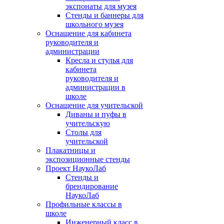
экспонаты для музея
Стенды и баннеры для
школьного музея
Оснащение для кабинета
руководителя и
администрации
Кресла и стулья для
кабинета
руководителя и
администрации в
школе
Оснащение для учительской
Диваны и пуфы в
учительскую
Столы для
учительской
Плакатницы и
экспозиционные стенды
Проект НаукоЛаб
Стенды и
брендирование
НаукоЛаб
Профильные классы в
школе
Инженерный класс в