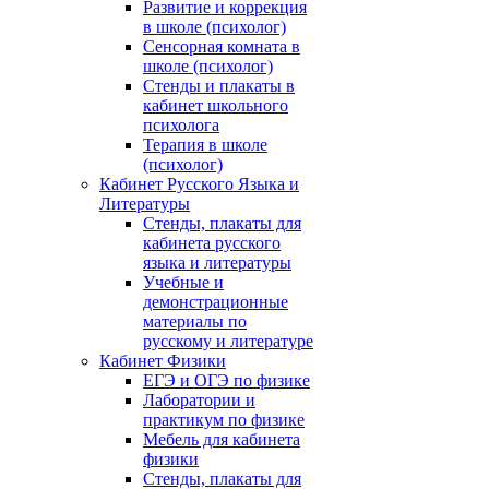
Развитие и коррекция
в школе (психолог)
Сенсорная комната в
школе (психолог)
Стенды и плакаты в
кабинет школьного
психолога
Терапия в школе
(психолог)
Кабинет Русского Языка и
Литературы
Стенды, плакаты для
кабинета русского
языка и литературы
Учебные и
демонстрационные
материалы по
русскому и литературе
Кабинет Физики
ЕГЭ и ОГЭ по физике
Лаборатории и
практикум по физике
Мебель для кабинета
физики
Стенды, плакаты для