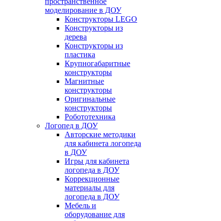
пространственное
моделирование в ДОУ
Конструкторы LEGO
Конструкторы из
дерева
Конструкторы из
пластика
Крупногабаритные
конструкторы
Магнитные
конструкторы
Оригинальные
конструкторы
Робототехника
Логопед в ДОУ
Авторские методики
для кабинета логопеда
в ДОУ
Игры для кабинета
логопеда в ДОУ
Коррекционные
материалы для
логопеда в ДОУ
Мебель и
оборудование для