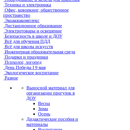
Техника и электроника
Офис, коворкинг, общественное
пространство
Экоаквакомплекс
Дистанционное образование
Электротовары и освещение
Безопасность в школе и ДОУ
Всё для обучения ПДД
Всё для школы искусств
Инженерная образовательная среда
Подарки и праздники
Психолог, логопед
День Победы I 9 мая
Экологическое воспитание
Разное
Выносной материал для
организации прогулок в
ДОУ
Весна
Зима
Осень
Дидактические пособия и
материалы
Воспитание