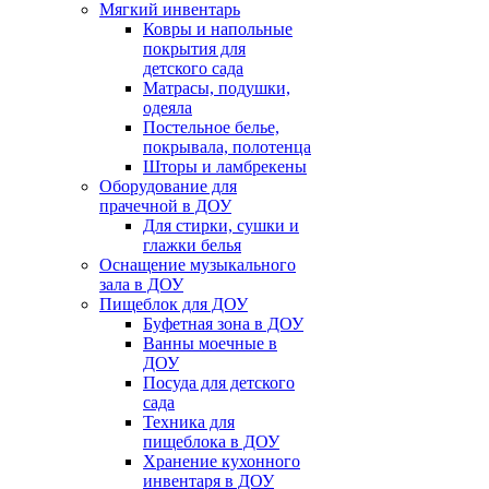
Мягкий инвентарь
Ковры и напольные
покрытия для
детского сада
Матрасы, подушки,
одеяла
Постельное белье,
покрывала, полотенца
Шторы и ламбрекены
Оборудование для
прачечной в ДОУ
Для стирки, сушки и
глажки белья
Оснащение музыкального
зала в ДОУ
Пищеблок для ДОУ
Буфетная зона в ДОУ
Ванны моечные в
ДОУ
Посуда для детского
сада
Техника для
пищеблока в ДОУ
Хранение кухонного
инвентаря в ДОУ