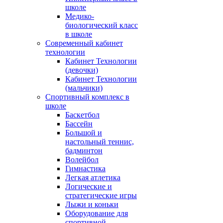
школе
Медико-
биологический класс
в школе
Современный кабинет
технологии
Кабинет Технологии
(девочки)
Кабинет Технологии
(мальчики)
Спортивный комплекс в
школе
Баскетбол
Бассейн
Большой и
настольный теннис,
бадминтон
Волейбол
Гимнастика
Легкая атлетика
Логические и
стратегические игры
Лыжи и коньки
Оборудование для
спортивной