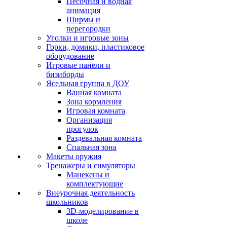
Песочная и водная
анимация
Ширмы и
перегородки
Уголки и игровые зоны
Горки, домики, пластиковое
оборудование
Игровые панели и
бизиборды
Ясельная группа в ДОУ
Ванная комната
Зона кормления
Игровая комната
Организация
прогулок
Раздевальная комната
Спальная зона
Макеты оружия
Тренажеры и симуляторы
Манекены и
комплектующие
Внеурочная деятельность
школьников
3D-моделирование в
школе