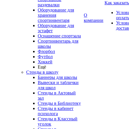
Как заказать
раздевалки
Оборудование для
Услов
хранения
О
оплат
спортинвентаря
компании
Услов
Оборудование для
доста
эстафет
Оснащение спортзала
Спортинвентарь для
школы
Флорбол
Футбол
Хоккей
Ещё
Стенды в школу
Баннеры для школы
Вывески и таблички
для школ
Стенды в Актовый
зал
Стенды в Библиотеку
Стенды в кабинет
психолога
Стенды в Классный
уголок