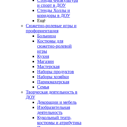
Стенды Физкультура
и спорт в ДОУ
Стенды Холлы и
коридоры в ДОУ
Ещё
Сюжетно-ролевые игры и
профориентация
Больница
Костюмы для
сюжетно-ролевой
игры
Кухня
Магазин
Мастерская
Наборы продуктов
Наборы хозяйки
Парикмахерская
Семья
Творческая деятельность в
ДОУ
Декорации и мебель
Изобразительная
деятельность
Кукольный театр,
костюмы и атрибутика