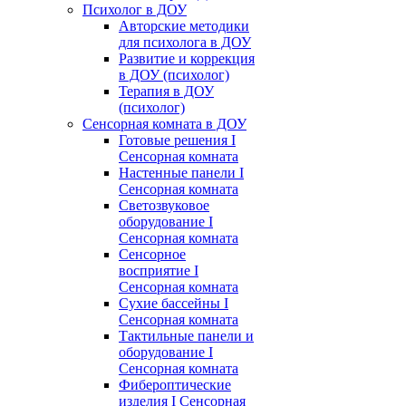
Психолог в ДОУ
Авторские методики
для психолога в ДОУ
Развитие и коррекция
в ДОУ (психолог)
Терапия в ДОУ
(психолог)
Сенсорная комната в ДОУ
Готовые решения I
Сенсорная комната
Настенные панели I
Сенсорная комната
Светозвуковое
оборудование I
Сенсорная комната
Сенсорное
восприятие I
Сенсорная комната
Сухие бассейны I
Сенсорная комната
Тактильные панели и
оборудование I
Сенсорная комната
Фибероптические
изделия I Сенсорная