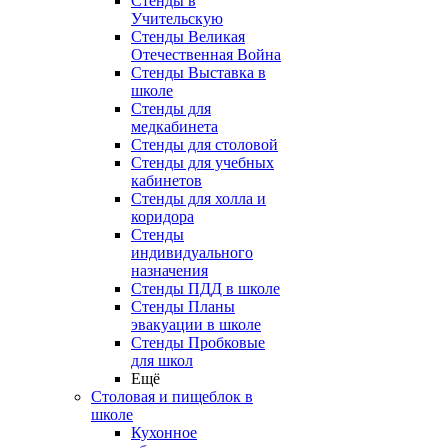
Стенды в
Учительскую
Стенды Великая
Отечественная Война
Стенды Выставка в
школе
Стенды для
медкабинета
Стенды для столовой
Стенды для учебных
кабинетов
Стенды для холла и
коридора
Стенды
индивидуального
назначения
Стенды ПДД в школе
Стенды Планы
эвакуации в школе
Стенды Пробковые
для школ
Ещё
Столовая и пищеблок в
школе
Кухонное