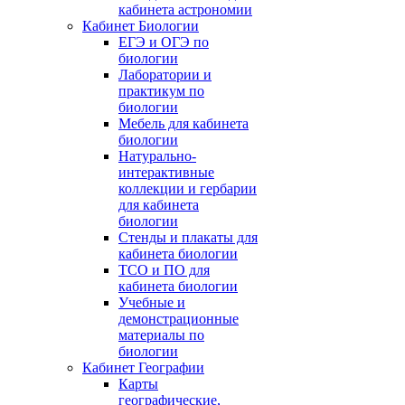
кабинета астрономии
Кабинет Биологии
ЕГЭ и ОГЭ по
биологии
Лаборатории и
практикум по
биологии
Мебель для кабинета
биологии
Натурально-
интерактивные
коллекции и гербарии
для кабинета
биологии
Стенды и плакаты для
кабинета биологии
ТСО и ПО для
кабинета биологии
Учебные и
демонстрационные
материалы по
биологии
Кабинет Географии
Карты
географические,