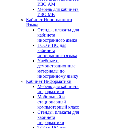
ИЗО АМ
Мебель для кабинета
ИЗО МВ
Кабинет Иностранного
Языка
Стенды, плакаты для
кабинета
иностранного языка
ТСО и ПО для
кабинета
иностранного языка
Учебные и
демонстрационные
материалы по
иностранному языку
Кабинет Информатики
Мебель для кабинета
информатики
Мобильный и
стационарный
компьютерный класс
Стенды, плакаты для
кабинета
информатики
ТСО и ПО для