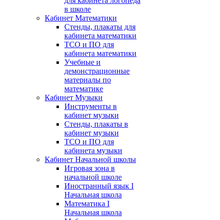
для кабинета логопеда
в школе
Кабинет Математики
Стенды, плакаты для
кабинета математики
ТСО и ПО для
кабинета математики
Учебные и
демонстрационные
материалы по
математике
Кабинет Музыки
Инструменты в
кабинет музыки
Стенды, плакаты в
кабинет музыки
ТСО и ПО для
кабинета музыки
Кабинет Начальной школы
Игровая зона в
начальной школе
Иностранный язык I
Начальная школа
Математика I
Начальная школа